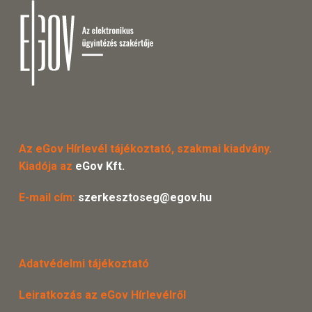
Az eGov Hírlevél tájékoztató, szakmai kiadvány.
Kiadója az
eGov Kft.
E-mail cím:
szerkesztoseg@egov.hu
Adatvédelmi tájékoztató
Leiratkozás az eGov Hírlevélről