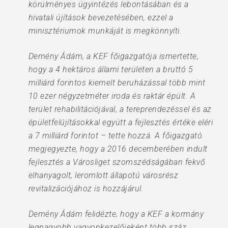
körülményes ügyintézés lebontásában és a
hivatali újítások bevezetésében, ezzel a
minisztériumok munkáját is megkönnyíti.
Demény Ádám, a KEF főigazgatója ismertette,
hogy a 4 hektáros állami területen a bruttó 5
milliárd forintos kiemelt beruházással több mint
10 ezer négyzetméter iroda és raktár épült. A
terület rehabilitációjával, a tereprendezéssel és az
épületfelújításokkal együtt a fejlesztés értéke eléri
a 7 milliárd forintot – tette hozzá. A főigazgató
megjegyezte, hogy a 2016 decemberében indult
fejlesztés a Városliget szomszédságában fekvő
elhanyagolt, leromlott állapotú városrész
revitalizációjához is hozzájárul.
Demény Ádám felidézte, hogy a KEF a kormány
legnagyobb vagyonkezelőjeként több száz