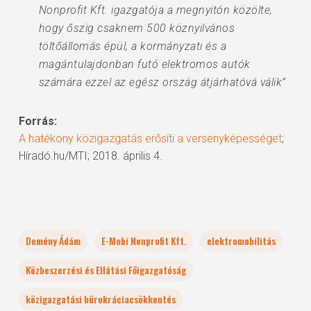
Nonprofit Kft. igazgatója a megnyitón közölte,
hogy őszig csaknem 500 köznyilvános
töltőállomás épül, a kormányzati és a
magántulajdonban futó elektromos autók
számára ezzel az egész ország átjárhatóvá válik”
Forrás:
A hatékony közigazgatás erősíti a versenyképességet
;
Híradó.hu/MTI; 2018. április 4.
Demény Ádám
E-Mobi Nonprofit Kft.
elektromobilitás
Közbeszerzési és Ellátási Főigazgatóság
közigazgatási bürokráciacsökkentés