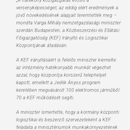
„A hatékony közigazgatás erősíti a
versenyképességet, az eddig elért eredmények a
jövő növekedésének alapjait teremtették meg –
mondta Varga Mihály nemzetgazdasági miniszter
szerdán Budapesten, a Közbeszerzési és Ellátási
Főigazgatóság (KEF) Irányító és Logisztikai
Központjának átadásán.
A KEF irányításáért is felelős miniszter kiemelte:
az intézmény hatékonyabb munkát végezhet
azzal, hogy központja korszerű telephelyet
kapott, emellett a Jedlik Ányos program
keretében megvásárolt 100 elektromos járműből
70 a KEF működését segíti.
A miniszter ismertette, hogy a kormány központi
logisztikai és beszerző szervezeteként a KEF
feladata a minisztériumok munkakörnyezetének