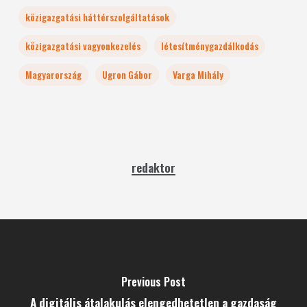
közigazgatási háttérszolgáltatások
közigazgatási vagyonkezelés
létesítménygazdálkodás
Magyarország
Ugron Gábor
Varga Mihály
redaktor
Previous Post
A digitális átalakulás elengedhetetlen a gazdaság