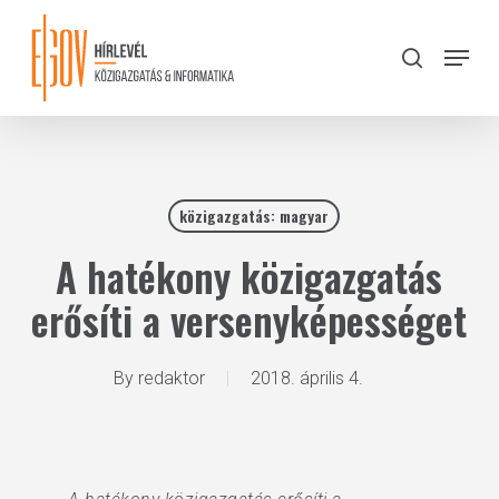
Skip
to
Menu
search
main
Close
content
Menu
közigazgatás: magyar
A hatékony közigazgatás
erősíti a versenyképességet
By
redaktor
2018. április 4.