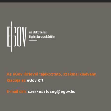
Az eGov Hírlevél tájékoztató, szakmai kiadvány.
Kiadója az
eGov Kft.
E-mail cím:
szerkesztoseg@egov.hu