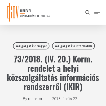
Skip
to
Menu
search
main
Close
content
Menu
közigazgatás: magyar
közigazgatási informatika
73/2018. (IV. 20.) Korm.
rendelet a helyi
közszolgáltatás információs
rendszerről (IKIR)
By
redaktor
2018. április 22.