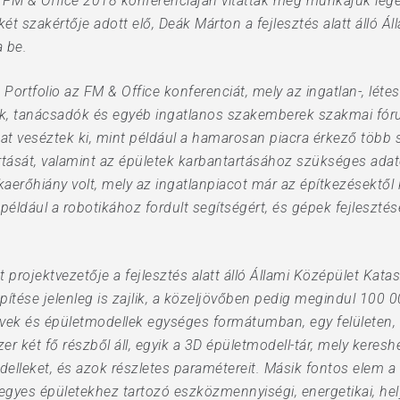
io FM & Office 2018 konferenciáján vitatták meg munkájuk legég
szakértője adott elő, Deák Márton a fejlesztés alatt álló Ál
 be.
ortfolio az FM & Office konferenciát, mely az ingatlan-, léte
ők, tanácsadók és egyéb ingatlanos szakemberek szakmai fóru
at veséztek ki, mint például a hamarosan piacra érkező több 
tását, valamint az épületek karbantartásához szükséges ada
erőhiány volt, mely az ingatlanpiacot már az építkezésektől
 például a robotikához fordult segítségért, és gépek fejlesztés
rojektvezetője a fejlesztés alatt álló Állami Középület Kata
ítése jelenleg is zajlik, a közeljövőben pedig megindul 100 
ervek és épületmodellek egységes formátumban, egy felületen
r két fő részből áll, egyik a 3D épületmodell-tár, mely kere
elleket, és azok részletes paramétereit. Másik fontos elem a
egyes épületekhez tartozó eszközmennyiségi, energetikai, helyi