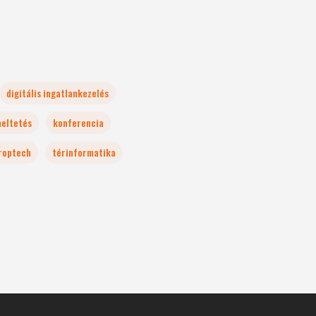
digitális ingatlankezelés
meltetés
konferencia
roptech
térinformatika