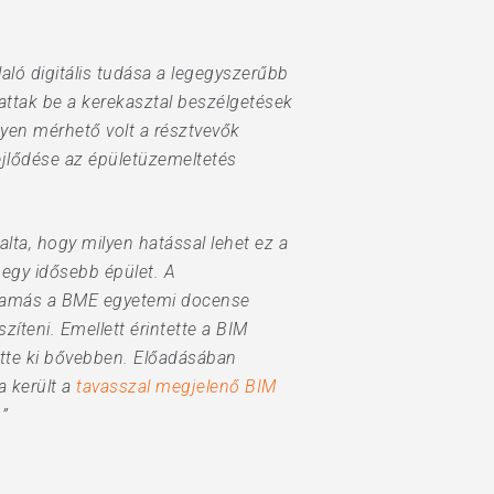
laló digitális tudása a legegyszerűbb
attak be a kerekasztal beszélgetések
yen mérhető volt a résztvevők
ejlődése az épületüzemeltetés
alta, hogy milyen hatással lehet ez a
 egy idősebb épület. A
as Tamás a BME egyetemi docense
zíteni. Emellett érintette a BIM
tte ki bővebben. Előadásában
a került a
tavasszal megjelenő BIM
”