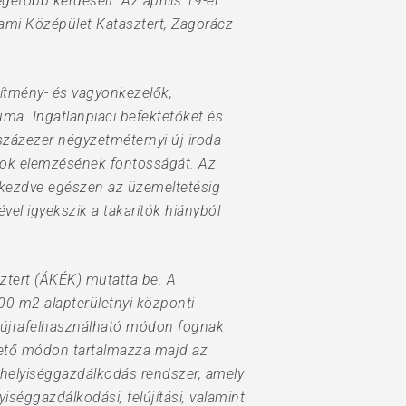
etőbb kérdéseit. Az április 19-ei
lami Középület Katasztert, Zagorácz
sítmény- és vagyonkezelők,
ma. Ingatlanpiaci befektetőket és
százezer négyzetméternyi új iroda
tok elemzésének fontosságát. Az
 kezdve egészen az üzemeltetésig
ével igyekszik a takarítók hiányból
sztert (ÁKÉK) mutatta be. A
000 m2 alapterületnyi központi
, újrafelhasználható módon fognak
shető módon tartalmazza majd az
 helyiséggazdálkodás rendszer, amely
séggazdálkodási, felújítási, valamint