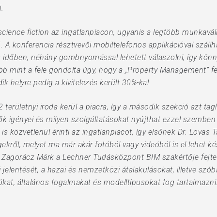
.
 science fiction az ingatlanpiacon, ugyanis a legtöbb munkavál
A konferencia résztvevői mobiltelefonos applikációval szállh
s időben, néhány gombnyomással lehetett válaszolni, így könn
b mint a fele gondolta úgy, hogy a „Property Management” f
 helyre pedig a kivitelezés került 30%-kal.
rületnyi iroda kerül a piacra, így a második szekció azt tagl
ők igényei és milyen szolgáltatásokat nyújthat ezzel szemben
 is közvetlenül érinti az ingatlanpiacot, így elsőnek Dr. Lov
ekről, melyet ma már akár fotóból vagy videóból is el lehet kés
 Zagorácz Márk a Lechner Tudásközpont BIM szakértője fejte
 jelentését, a hazai és nemzetközi átalakulásokat, illetve szób
iókat, általános fogalmakat és modelltípusokat fog tartalmazni.