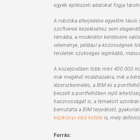
egyéb építészeti adatokat fogja tárolni
A robotika elterjedése egyelőre távoli
szoftverek kezeléséhez sem elegendő. 
témáiba, a moderátor kérdéseire való
véleménye, például a közönségnek töb
területén szükséges leginkább, második
A közeljövőben több mint 400 000 m2 te
már meglévő irodaházakra, mik a bérl
lézerszkennelés, a BIM és a pontfelhő
beszélt a pontfelhőben rejlő lehetőség
hasznosságát is, a témakört azonban
bemutatta a BIM terjedését, gyakorlati
kézikönyv első kötete
is, mely definíc
Forrás: