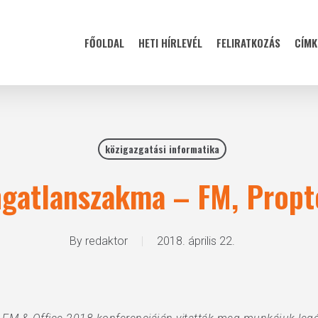
FŐOLDAL
HETI HÍRLEVÉL
FELIRATKOZÁS
CÍMK
közigazgatási informatika
ingatlanszakma – FM, Prop
By
redaktor
2018. április 22.