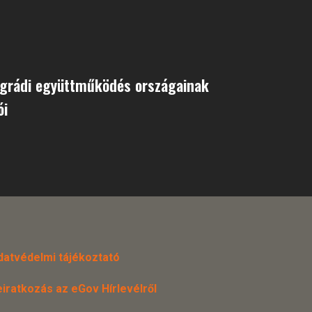
egrádi együttműködés országainak
ói
datvédelmi tájékoztató
eiratkozás az eGov Hírlevélről