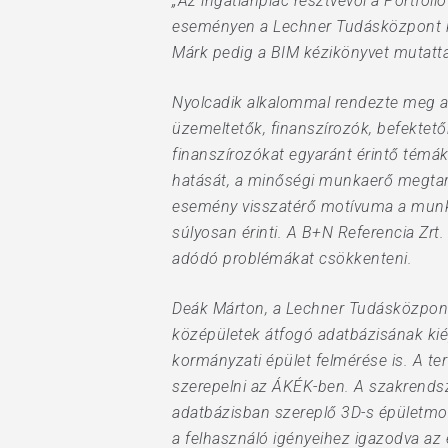
„Az ingatlanpiac résztvevői a Portfol
eseményen a Lechner Tudásközpont két 
Hit enter to search or ESC to close
Márk pedig a BIM kézikönyvet mutatta
Nyolcadik alkalommal rendezte meg a P
üzemeltetők, finanszírozók, befektet
finanszírozókat egyaránt érintő témák
hatását, a minőségi munkaerő megtar
esemény visszatérő motívuma a munka
súlyosan érinti. A B+N Referencia Zrt.
adódó problémákat csökkenteni.
Deák Márton, a Lechner Tudásközpont p
középületek átfogó adatbázisának kiép
kormányzati épület felmérése is. A t
szerepelni az ÁKÉK-ben. A szakrendsze
adatbázisban szereplő 3D-s épületmod
a felhasználó igényeihez igazodva az 