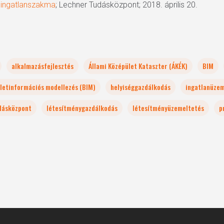
 ingatlanszakma
; Lechner Tudásközpont; 2018. április 20.
alkalmazásfejlesztés
Állami Középület Kataszter (ÁKÉK)
BIM
letinformációs modellezés (BIM)
helyiséggazdálkodás
ingatlanüze
dásközpont
létesítménygazdálkodás
létesítményüzemeltetés
p