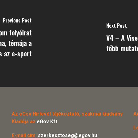
Previous Post
Next Post
om folyóirat
V4 – A Vis
áma, témája a
főbb mutat
s az e-sport
Az eGov Hírlevél tájékoztató, szakmai kiadvány.
A
Kiadója az
eGov Kft.
L
E-mail cím:
szerkesztoseg@egov.hu