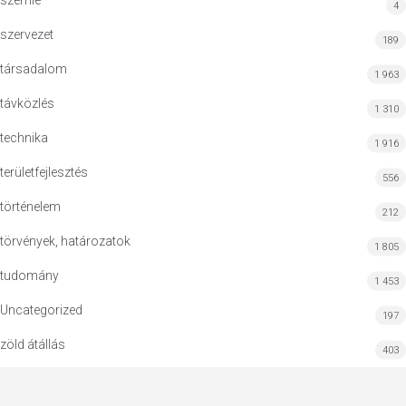
szemle
4
szervezet
189
társadalom
1 963
távközlés
1 310
technika
1 916
területfejlesztés
556
történelem
212
törvények, határozatok
1 805
tudomány
1 453
Uncategorized
197
zöld átállás
403