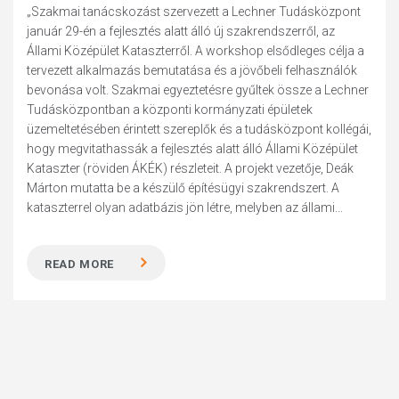
„Szakmai tanácskozást szervezett a Lechner Tudásközpont
január 29-én a fejlesztés alatt álló új szakrendszerről, az
Állami Középület Kataszterről. A workshop elsődleges célja a
tervezett alkalmazás bemutatása és a jövőbeli felhasználók
bevonása volt. Szakmai egyeztetésre gyűltek össze a Lechner
Tudásközpontban a központi kormányzati épületek
üzemeltetésében érintett szereplők és a tudásközpont kollégái,
hogy megvitathassák a fejlesztés alatt álló Állami Középület
Kataszter (röviden ÁKÉK) részleteit. A projekt vezetője, Deák
Márton mutatta be a készülő építésügyi szakrendszert. A
kataszterrel olyan adatbázis jön létre, melyben az állami...
READ MORE