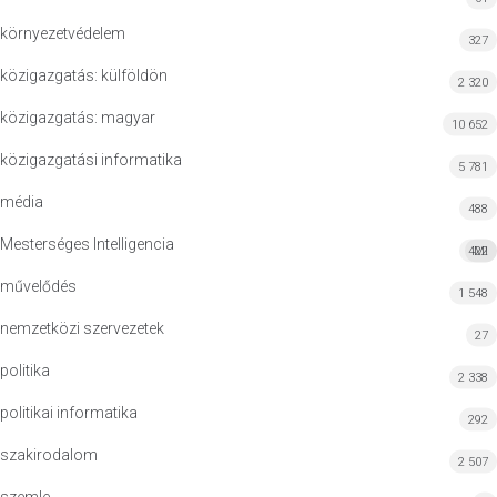
környezetvédelem
327
közigazgatás: külföldön
2 320
közigazgatás: magyar
10 652
közigazgatási informatika
5 781
média
488
Mesterséges Intelligencia
422
MI
művelődés
1 548
nemzetközi szervezetek
27
politika
2 338
politikai informatika
292
szakirodalom
2 507