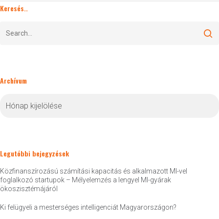
Keresés..
Archívum
Archívum
Legutóbbi bejegyzések
Közfinanszírozású számítási kapacitás és alkalmazott MI-vel
foglalkozó startupok – Mélyelemzés a lengyel MI-gyárak
ökoszisztémájáról
Ki felügyeli a mesterséges intelligenciát Magyarországon?