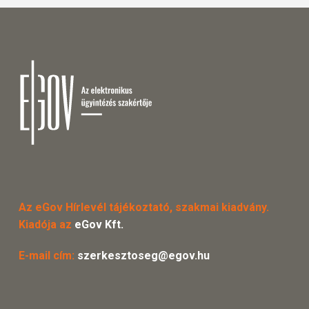
Az eGov Hírlevél tájékoztató, szakmai kiadvány.
Kiadója az
eGov Kft.
E-mail cím:
szerkesztoseg@egov.hu