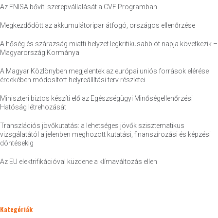
Az ENISA bővíti szerepvállalását a CVE Programban
Megkezdődött az akkumulátoripar átfogó, országos ellenőrzése
A hőség és szárazság miatti helyzet legkritikusabb öt napja következik –
Magyarország Kormánya
A Magyar Közlönyben megjelentek az európai uniós források elérése
érdekében módosított helyreállítási terv részletei
Miniszteri biztos készíti elő az Egészségügyi Minőségellenőrzési
Hatóság létrehozását
Transzlációs jövőkutatás: a lehetséges jövők szisztematikus
vizsgálatától a jelenben meghozott kutatási, finanszírozási és képzési
döntésekig
Az EU elektrifikációval küzdene a klímaváltozás ellen
Kategóriák