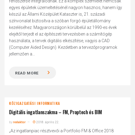
rendszerbe integrálódnak. Ez a komplex szemlélet nemcsak
egyes épületek üzemeltetésénél nagyon hasznos, hanem így
készül az Állami Középület Kataszter is, 21. századi
színvonalat biztosítva a szóban forgó épületállomány
kezeléséhez. Magyarországon körülbelül az 1990-es évek
elejétől terjedt el az építészeti tervezésben a számítógép
használata, a tervek digitális elkészítése, vagyis a CAD
(Computer Aided Design). Kezdetben a tervezőprogramok
jellemzően a...
READ MORE
KÖZIGAZGATÁSI INFORMATIKA
Digitális ingatlanszakma – FM, Proptech és BIM
by
redaktor
2018. április 22.
„Az ingatlanpiac résztvevői a Portfolio FM & Office 2018