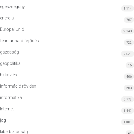
egészségügy
1 114
energia
707
Európai Unió
2 143
fenntartható fejlődés
722
gazdaság
7 021
geopolitika
16
hírközlés
406
információ röviden
203
informatika
3 779
Internet
1 449
jog
1 801
kiberbiztonság
61