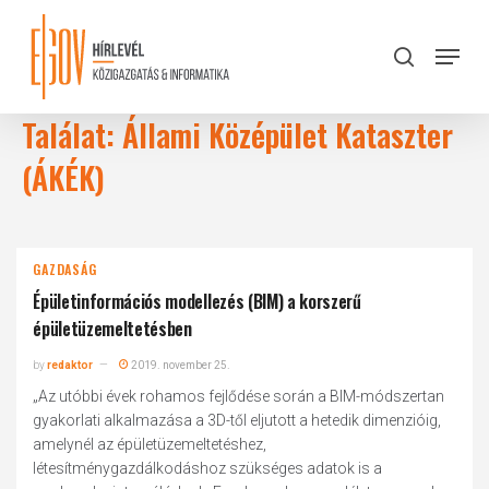
Skip
to
Menu
search
main
Close
content
Menu
Találat: Állami Középület Kataszter
(ÁKÉK)
GAZDASÁG
Épületinformációs modellezés (BIM) a korszerű
épületüzemeltetésben
by
redaktor
2019. november 25.
„Az utóbbi évek rohamos fejlődése során a BIM-módszertan
gyakorlati alkalmazása a 3D-től eljutott a hetedik dimenzióig,
amelynél az épületüzemeltetéshez,
létesítménygazdálkodáshoz szükséges adatok is a