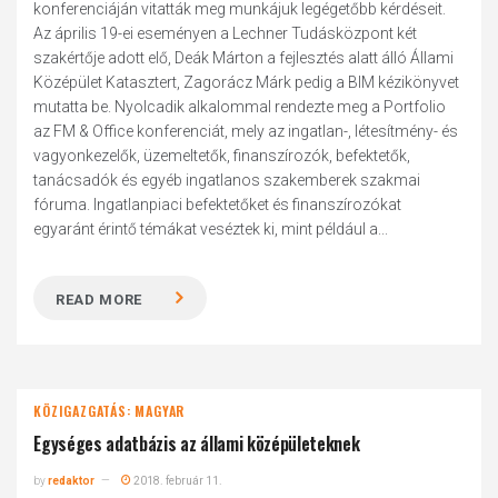
konferenciáján vitatták meg munkájuk legégetőbb kérdéseit.
Az április 19-ei eseményen a Lechner Tudásközpont két
szakértője adott elő, Deák Márton a fejlesztés alatt álló Állami
Középület Katasztert, Zagorácz Márk pedig a BIM kézikönyvet
mutatta be. Nyolcadik alkalommal rendezte meg a Portfolio
az FM & Office konferenciát, mely az ingatlan-, létesítmény- és
vagyonkezelők, üzemeltetők, finanszírozók, befektetők,
tanácsadók és egyéb ingatlanos szakemberek szakmai
fóruma. Ingatlanpiaci befektetőket és finanszírozókat
egyaránt érintő témákat veséztek ki, mint például a...
READ MORE
KÖZIGAZGATÁS: MAGYAR
Egységes adatbázis az állami középületeknek
by
redaktor
2018. február 11.