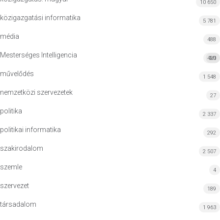
10 650
közigazgatási informatika
5 781
média
488
Mesterséges Intelligencia
420
MI
művelődés
1 548
nemzetközi szervezetek
27
politika
2 337
politikai informatika
292
szakirodalom
2 507
szemle
4
szervezet
189
társadalom
1 963