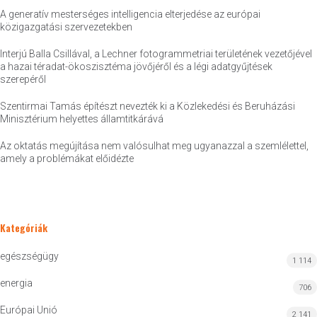
A generatív mesterséges intelligencia elterjedése az európai
közigazgatási szervezetekben
Interjú Balla Csillával, a Lechner fotogrammetriai területének vezetőjével
a hazai téradat-ökoszisztéma jövőjéről és a légi adatgyűjtések
szerepéről
Szentirmai Tamás építészt nevezték ki a Közlekedési és Beruházási
Minisztérium helyettes államtitkárává
Az oktatás megújítása nem valósulhat meg ugyanazzal a szemlélettel,
amely a problémákat előidézte
Kategóriák
egészségügy
1 114
energia
706
Európai Unió
2 141