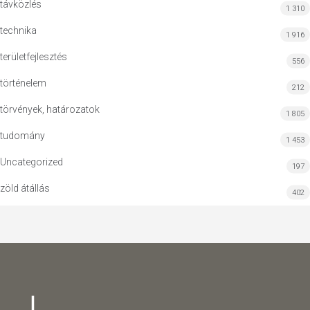
távközlés
1 310
technika
1 916
területfejlesztés
556
történelem
212
törvények, határozatok
1 805
tudomány
1 453
Uncategorized
197
zöld átállás
402