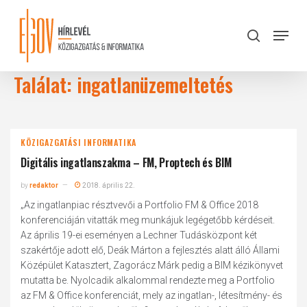
Skip
to
Menu
search
main
Close
content
Menu
Találat: ingatlanüzemeltetés
KÖZIGAZGATÁSI INFORMATIKA
Digitális ingatlanszakma – FM, Proptech és BIM
by
redaktor
2018. április 22.
„Az ingatlanpiac résztvevői a Portfolio FM & Office 2018
konferenciáján vitatták meg munkájuk legégetőbb kérdéseit.
Az április 19-ei eseményen a Lechner Tudásközpont két
szakértője adott elő, Deák Márton a fejlesztés alatt álló Állami
Középület Katasztert, Zagorácz Márk pedig a BIM kézikönyvet
mutatta be. Nyolcadik alkalommal rendezte meg a Portfolio
az FM & Office konferenciát, mely az ingatlan-, létesítmény- és