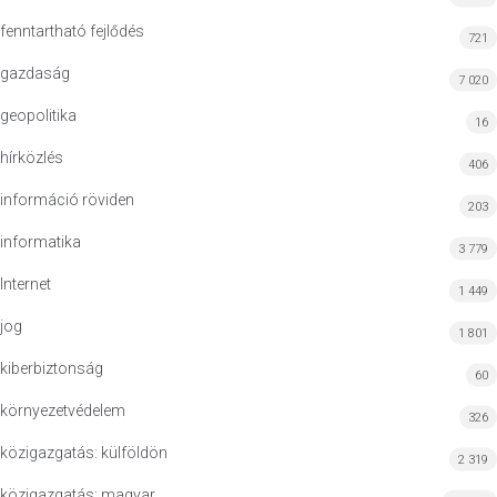
fenntartható fejlődés
721
gazdaság
7 020
geopolitika
16
hírközlés
406
információ röviden
203
informatika
3 779
Internet
1 449
jog
1 801
kiberbiztonság
60
környezetvédelem
326
közigazgatás: külföldön
2 319
közigazgatás: magyar