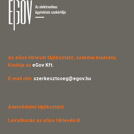
Az eGov Hírlevél tájékoztató, szakmai kiadvány.
Kiadója az
eGov Kft.
E-mail cím:
szerkesztoseg@egov.hu
Adatvédelmi tájékoztató
Leiratkozás az eGov Hírlevélről