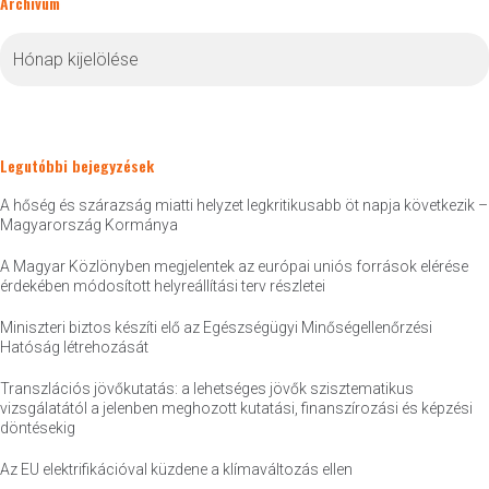
Archívum
Archívum
Legutóbbi bejegyzések
A hőség és szárazság miatti helyzet legkritikusabb öt napja következik –
Magyarország Kormánya
A Magyar Közlönyben megjelentek az európai uniós források elérése
érdekében módosított helyreállítási terv részletei
Miniszteri biztos készíti elő az Egészségügyi Minőségellenőrzési
Hatóság létrehozását
Transzlációs jövőkutatás: a lehetséges jövők szisztematikus
vizsgálatától a jelenben meghozott kutatási, finanszírozási és képzési
döntésekig
Az EU elektrifikációval küzdene a klímaváltozás ellen