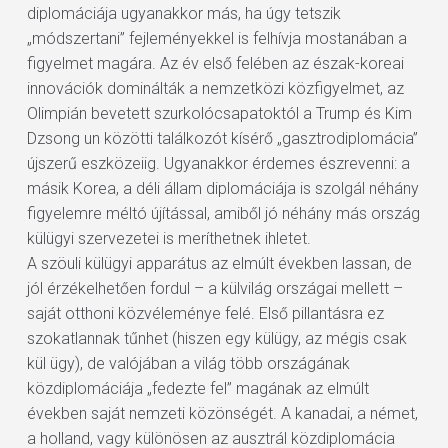
diplomáciája ugyanakkor más, ha úgy tetszik
„módszertani” fejleményekkel is felhívja mostanában a
figyelmet magára. Az év első felében az észak-koreai
innovációk dominálták a nemzetközi közfigyelmet, az
Olimpián bevetett szurkolócsapatoktól a Trump és Kim
Dzsong un közötti találkozót kísérő „gasztrodiplomácia”
újszerű eszközeiig. Ugyanakkor érdemes észrevenni: a
másik Korea, a déli állam diplomáciája is szolgál néhány
figyelemre méltó újítással, amiből jó néhány más ország
külügyi szervezetei is meríthetnek ihletet.
A szöuli külügyi apparátus az elmúlt években lassan, de
jól érzékelhetően fordul – a külvilág országai mellett –
saját otthoni közvéleménye felé. Első pillantásra ez
szokatlannak tűnhet (hiszen egy külügy, az mégis csak
kül ügy), de valójában a világ több országának
közdiplomáciája „fedezte fel” magának az elmúlt
években saját nemzeti közönségét. A kanadai, a német,
a holland, vagy különösen az ausztrál közdiplomácia