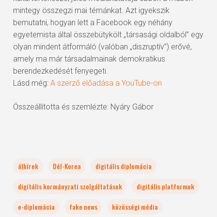
mintegy összegzi mai témánkat. Azt igyekszik
bemutatni, hogyan lett a Facebook egy néhány
egyetemista által összebütykölt „társasági oldalból” egy
olyan mindent átformáló (valóban „diszruptív”) erővé,
amely ma már társadalmainak demokratikus
berendezkedését fenyegeti.
Lásd még:
A szerző előadása a YouTube-on
Összeállította és szemlézte: Nyáry Gábor
álhírek
Dél-Korea
digitális diplomácia
digitális kormányzati szolgáltatások
digitális platformok
e-diplomácia
fake news
közösségi média