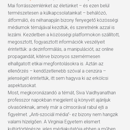
Mai forrásszemlénket az életünket – és ezen belül
természetesen a külkapcsolatainkat – behálózó,
átformáló, és néhanapján bizony fenyegető közösségi
médiumok témájával kezdtük, és szeretnénk azzal is
lezárni. Kezdetben a közösségi platformokon szállított,
megosztott, fogyasztott információk veszélyeit
érintettük: a dezinformálás, a manipulációt, az online
propagandát, kitérve bizonyos szemérmesen
elhallgatott etikai megfontolásokra is. Aztán az
ellenőrzés – kendőzetlenebb szóval a cenzúra –
jelenségét érintettük, itt sem hagyva ki az erkölcsi
aspektusokat.
Most, megkoronázandó a témát, Siva Vaidhyanathan
professzor napokban megjelent új könyvét ajánljuk
olvasóinknak, amely már a címsorával rabul ejti a
figyelmet. „Anti-szociál média”- ez bizony nem hangzik
valami hízelgően. A Virginiai Egyetem elismert
kultúrtörténésze, jeles médiakutatója ebben a műben