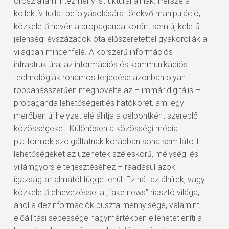
orosz állam intézményi struktúrái állnak. Persze a
kollektív tudat befolyásolására törekvő manipuláció,
közkeletű nevén a propaganda koránt sem új keletű
jelenség: évszázadok óta előszeretettel gyakorolják a
világban mindenfelé. A korszerű információs
infrastruktúra, az információs és kommunikációs
technológiák rohamos terjedése azonban olyan
robbanásszerűen megnövelte az – immár digitális –
propaganda lehetőségeit és hatókörét, ami egy
merőben új helyzet elé állítja a célpontként szereplő
közösségeket. Különösen a közösségi média
platformok szolgáltatnak korábban soha sem látott
lehetőségeket az üzenetek széleskörű, mélységi és
villámgyors elterjesztéséhez – ráadásul azok
igazságtartalmától függetlenül. Ez hát az álhírek, vagy
közkeletű elnevezéssel a „fake news” riasztó világa,
ahol a dezinformációk puszta mennyisége, valamint
előállítási sebessége nagymértékben ellehetetleníti a