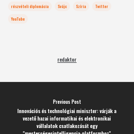
részvételi diplomácia
Svájc
Szíria
Twitter
YouTube
redaktor
Previous Post
Innovációs és technológiai miniszter: várják a
vezető hazai informatikai és elektronikai
vállalatok csatlakozását egy
"mesterségesintelligencia-platformhoz"