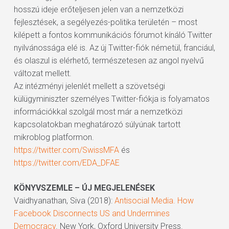
hosszú ideje erőteljesen jelen van a nemzetközi
fejlesztések, a segélyezés-politika területén – most
kilépett a fontos kommunikációs fórumot kínáló Twitter
nyilvánossága elé is. Az új Twitter-fiók németül, franciául,
és olaszul is elérhető, természetesen az angol nyelvű
változat mellett.
Az intézményi jelenlét mellett a szövetségi
külügyminiszter személyes Twitter-fiókja is folyamatos
információkkal szolgál most már a nemzetközi
kapcsolatokban meghatározó súlyúnak tartott
mikroblog platformon.
https://twitter.com/SwissMFA
és
https://twitter.com/EDA_DFAE
KÖNYVSZEMLE – ÚJ MEGJELENÉSEK
Vaidhyanathan, Siva (2018):
Antisocial Media. How
Facebook Disconnects US and Undermines
Democracy
. New York, Oxford University Press.