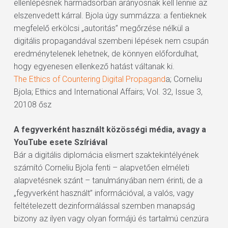
ellenlépésnek harmadsorban arányosnak kell lennie az
elszenvedett kárral. Bjola úgy summázza: a fentieknek
megfelelő erkölcsi „autoritás” megőrzése nélkül a
digitális propagandával szembeni lépések nem csupán
eredménytelenek lehetnek, de könnyen előfordulhat,
hogy egyenesen ellenkező hatást váltanak ki.
The Ethics of Countering Digital Propagand
a; Corneliu
Bjola; Ethics and International Affairs; Vol. 32, Issue 3,
20108 ősz
A fegyverként használt közösségi média, avagy a
YouTube esete Szíriával
Bár a digitális diplomácia elismert szaktekintélyének
számító Corneliu Bjola fenti – alapvetően elméleti
alapvetésnek szánt – tanulmányában nem érinti, de a
„fegyverként használt” információval, a valós, vagy
feltételezett dezinformálással szemben manapság
bizony az ilyen vagy olyan formájú és tartalmú cenzúra