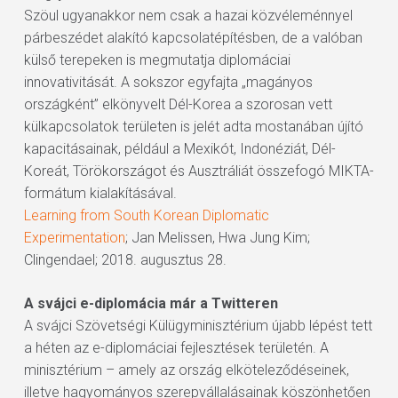
Szöul ugyanakkor nem csak a hazai közvéleménnyel
párbeszédet alakító kapcsolatépítésben, de a valóban
külső terepeken is megmutatja diplomáciai
innovativitását. A sokszor egyfajta „magányos
országként” elkönyvelt Dél-Korea a szorosan vett
külkapcsolatok területen is jelét adta mostanában újító
kapacitásainak, például a Mexikót, Indonéziát, Dél-
Koreát, Törökországot és Ausztráliát összefogó MIKTA-
formátum kialakításával.
Learning from South Korean Diplomatic
Experimentation
; Jan Melissen, Hwa Jung Kim;
Clingendael; 2018. augusztus 28.
A svájci e-diplomácia már a Twitteren
A svájci Szövetségi Külügyminisztérium újabb lépést tett
a héten az e-diplomáciai fejlesztések területén. A
minisztérium – amely az ország elköteleződéseinek,
illetve hagyományos szerepvállalásainak köszönhetően