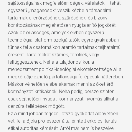
sajátosságainak megfelelően cégek, vállalatok – tehát
egyszerű „magánosok” veszik kézbe a társadalmi
tartalmak ellenőrzésének, szűrésének, és bizony
korlátozásának meglehetősen nyugtalanító jogkörét.
Azok az óriáscégek, amelyek elvben egyszerű
technológiai platform-szolgáltatók, egyre gyakrabban
tűnnek fel a csatornáikon áramló tartalmak teljhatalmú
őreként. Tartalmakat szűrnek, törölnek, vagy
felfüggesztenek. Néha a tulajdonosi kör, a
menedzsment politikai-ideológiai elkötelezettsége áll a
megkérdőjelezhető pártatlanságú fellépésük hátterében.
Máskor vélhetően elébe akarnak menni az őket érő
kormányzati kritikáknak. Néha pedig, persze szintén
csak sejthetően, nyugati kormányzati nyomás állhat a
cenzúra-fellépések mögött.
Ez a mind jobban terjedni látszó gyakorlat alapvetően
veti fel a Bjola professzor által érintett erkölcsi tartás,
etikai autoritás kérdését. Arról már nem is beszélve,