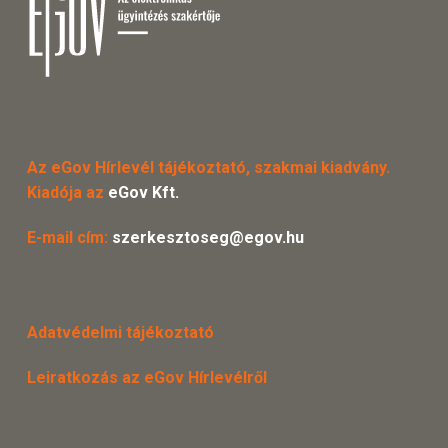
Az eGov Hírlevél tájékoztató, szakmai kiadvány.
Kiadója az
eGov Kft.
E-mail cím:
szerkesztoseg@egov.hu
Adatvédelmi tájékoztató
Leiratkozás az eGov Hírlevélről