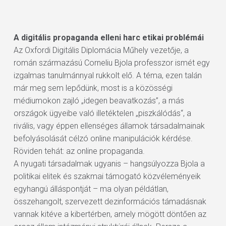
A digitális propaganda elleni harc etikai problémái
Az Oxfordi Digitális Diplomácia Műhely vezetője, a
román származású Corneliu Bjola professzor ismét egy
izgalmas tanulmánnyal rukkolt elő. A téma, ezen talán
már meg sem lepődünk, most is a közösségi
médiumokon zajló „idegen beavatkozás”, a más
országok ügyeibe való illetéktelen „piszkálódás“, a
rivális, vagy éppen ellenséges államok társadalmainak
befolyásolását célzó online manipulációk kérdése.
Röviden tehát: az online propaganda.
A nyugati társadalmak ugyanis – hangsúlyozza Bjola a
politikai elitek és szakmai támogató közvéleményeik
egyhangú álláspontját – ma olyan példátlan,
összehangolt, szervezett dezinformációs támadásnak
vannak kitéve a kibertérben, amely mögött döntően az