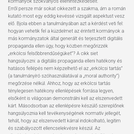
kormányok szokványos ellenintézkedéseit.
Erről persze már sokat cikkezett a szakma, ám a román
kutató most egy eddig kevéssé vizsgált aspektust vesz
elő. Bjola ebben a tanulmányában azt a kérdést veti fel:
hogyan vehetik fel a küzdelmet az érintett kormányok a
más kormányzatok által generált és terjesztett digitális
propaganda ellen úgy, hogy közben megőrizzék
„erkölcsi felsőbbrendűségüket”? A cikk siet
hangsúlyozni: a digitális propaganda elleni hatékony és
hatásos fellépés nem képzelhető el az „erkölcsi tartás”
(a tanulmányíró szóhasználatával a „moral authority”)
megőrzése nélkül. Ahhoz, hogy az erkölcsi tartás
ténylegesen hatékony ellenlépések forrása legyen,
elsőként is világosan demonstrálni kell az elszenvedett
kárt. Másodsorban az ellenlépésre készülő szereplőnek
hangsúlyoznia kell tevékenységének normatív jellegét,
tehát, hogy az elszenvedett kárral indokolható, legitim
és szabályozott ellencselekvésre készül. Az