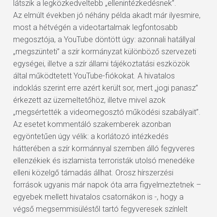
látszik a legközkedveltebb „ellenintézkedésnek”.
Az elmúlt években jó néhány példa akadt már ilyesmire,
most a hétvégén a videotartalmak legfontosabb
megosztója, a YouTube döntött úgy: azonnali hatállyal
„megszünteti” a szír kormányzat különböző szervezeti
egységei, illetve a szír állami tájékoztatási eszközök
által működtetett YouTube-fiókokat. A hivatalos
indoklás szerint erre azért került sor, mert „jogi panasz”
érkezett az üzemeltetőhöz, illetve mivel azok
„megsértették a videomegosztó működési szabályait”.
Az esetet kommentáló szakemberek azonban
egyöntetűen úgy vélik: a korlátozó intézkedés
hátterében a szír kormánnyal szemben álló fegyveres
ellenzékiek és iszlamista terroristák utolsó menedéke
elleni közelgő támadás állhat. Orosz hírszerzési
források ugyanis már napok óta arra figyelmeztetnek –
egyebek mellett hivatalos csatornákon is -, hogy a
végső megsemmisüléstől tartó fegyveresek színlelt