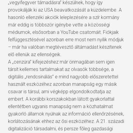
„vegyifegyver támadásra” készülnek, hogy így
provokálják ki az USA beavatkozását a küzdelembe. A
hasonló ellenzéki akciók leleplezésére a szír kormány
már eddig is többször igénybe vette a közösségi
médiumok, elsősorban a YouTube csatornáit. Fiókjaik
felfüggesztésével azonban erre most nem nyílik módjuk
– már ha valóban megtévesztő áltámadást készítenek
elő ellenük az ellenségeik.
A „cenzúra” kifejezéshez már önmagában sem igen
társít kellemes tartalmakat az olvasók többsége, a
digitális „rendcsinálás” e mind nagyobb előszeretettel
használt eszközéhez azonban manapság egy másik
csavar is társul, ami végképp elgondolkodtatja az
embert. A korábbi korszakokban látott gyakorlattal
ellentétben ugyanis manapság nem a közhatalmat
gyakorló államok nyúlnak az információ ellenőrzésének,
korlátozásának ehhez az ősi eszközéhez. A 21. századi
digitalizáció társadalmi, és persze főleg gazdasági