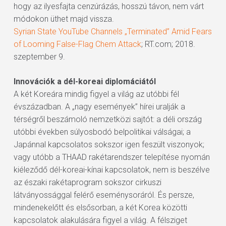
hogy az ilyesfajta cenzúrázás, hosszú távon, nem várt
módokon üthet majd vissza.
Syrian State YouTube Channels „Terminated” Amid Fears
of Looming False-Flag Chem Attack
; RT.com; 2018.
szeptember 9.
Innovációk a dél-koreai diplomáciától
A két Koreára mindig figyel a világ az utóbbi fél
évszázadban. A „nagy események” hírei uralják a
térségről beszámoló nemzetközi sajtót: a déli ország
utóbbi években súlyosbodó belpolitikai válságai; a
Japánnal kapcsolatos sokszor igen feszült viszonyok;
vagy utóbb a THAAD rakétarendszer telepítése nyomán
kiéleződő dél-koreai-kínai kapcsolatok, nem is beszélve
az északi rakétaprogram sokszor cirkuszi
látványossággal felérő eseménysoráról. És persze,
mindenekelőtt és elsősorban, a két Korea közötti
kapcsolatok alakulására figyel a világ. A félsziget