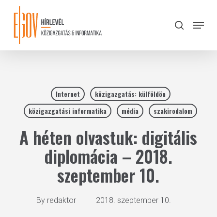
Skip
to
Menu
search
main
Close
content
Menu
Internet
közigazgatás: külföldön
közigazgatási informatika
média
szakirodalom
A héten olvastuk: digitális
diplomácia – 2018.
szeptember 10.
By
redaktor
2018. szeptember 10.