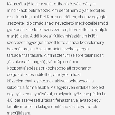
fókuszába jó ideje a saját otthoni közvélemény is
mindinkább beletartozik. Ám sehol nem olyan erőteljes
ez a fordulat, mint Dél-Korea esetében, ahol az egyfajta
„részvételi diplomáciának” nevezhető megközelítésmód
gyakorlati kísérleteit szervezetten, tervezetten folytatják
már jó ideje. A dél-koreai Külügyminisztérium külön
szervezeti egységet hozott létre a hazai közvélemény
bevonására, a közdiplomáciai tevékenységek
társadalmasítására. A minisztérium (elsőre talán kicsit
„északiasan” hangzó) „Népi Diplomáciai
Központja”egész sor közkapcsolati programot
dolgozott ki és indított el, amelyek a hazai
közvéleményt igyekeznek aktívan bekapcsolni a
külpolitika formálásába. Az egyik ilyen érdekes projekt
egy nyílt versenypályázat, amelynek győztese például a
4.0 ipar szervezeti újításait felhasználva javasolt egy
kreatív modellt a külügyi döntéshozási folyamatok
megújítására.