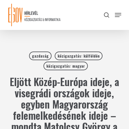
Skip
to
Menu
search
main
Close
content
Menu
gazdaság
közigazgatás: külföldön
közigazgatás: magyar
Eljött Közép-Európa ideje, a
visegrádi országok ideje,
egyben Magyarország
felemelkedésének ideje –
mondta Matolcsy György a