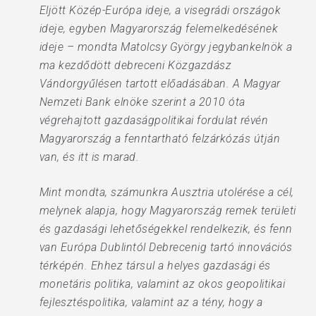
Eljött Közép-Európa ideje, a visegrádi országok
ideje, egyben Magyarország felemelkedésének
ideje – mondta Matolcsy György jegybankelnök a
ma kezdődött debreceni Közgazdász
Vándorgyűlésen tartott előadásában. A Magyar
Nemzeti Bank elnöke szerint a 2010 óta
végrehajtott gazdaságpolitikai fordulat révén
Magyarország a fenntartható felzárkózás útján
van, és itt is marad.
Mint mondta, számunkra Ausztria utolérése a cél,
melynek alapja, hogy Magyarország remek területi
és gazdasági lehetőségekkel rendelkezik, és fenn
van Európa Dublintól Debrecenig tartó innovációs
térképén. Ehhez társul a helyes gazdasági és
monetáris politika, valamint az okos geopolitikai
fejlesztéspolitika, valamint az a tény, hogy a