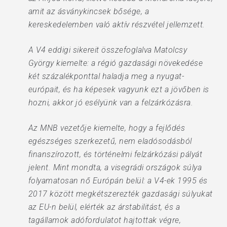
amit az ásványkincsek bősége, a
kereskedelemben való aktív részvétel jellemzett.
A V4 eddigi sikereit összefoglalva Matolcsy
György kiemelte: a régió gazdasági növekedése
két százalékponttal haladja meg a nyugat-
európait, és ha képesek vagyunk ezt a jövőben is
hozni, akkor jó esélyünk van a felzárkózásra.
Az MNB vezetője kiemelte, hogy a fejlődés
egészséges szerkezetű, nem eladósodásból
finanszírozott, és történelmi felzárkózási pályát
jelent. Mint mondta, a visegrádi országok súlya
folyamatosan nő Európán belül: a V4-ek 1995 és
2017 között megkétszerezték gazdasági súlyukat
az EU-n belül, elérték az árstabilitást, és a
tagállamok adófordulatot hajtottak végre,