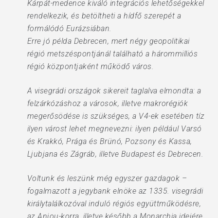
Kárpát-medence kiváló integrációs lehetőségekkel
rendelkezik, és betöltheti a hídfő szerepét a
formálódó Eurázsiában.
Erre jó példa Debrecen, mert négy geopolitikai
régió metszéspontjánál található a hárommilliós
régió központjaként működő város.
A visegrádi országok sikereit taglalva elmondta: a
felzárkózáshoz a városok, illetve makrorégiók
megerősödése is szükséges, a V4-ek esetében tíz
ilyen várost lehet megnevezni: ilyen például Varsó
és Krakkó, Prága és Brünó, Pozsony és Kassa,
Ljubjana és Zágráb, illetve Budapest és Debrecen.
Voltunk és leszünk még egyszer gazdagok –
fogalmazott a jegybank elnöke az 1335. visegrádi
királytalálkozóval induló régiós együttműködésre,
az Anjou-korra, illetve később a Monarchia idejére,