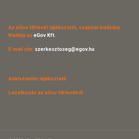
Az eGov Hírlevél tájékoztató, szakmai kiadvány.
Kiadója az
eGov Kft.
E-mail cím:
szerkesztoseg@egov.hu
Adatvédelmi tájékoztató
Leiratkozás az eGov Hírlevélről