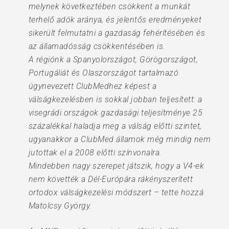
melynek következtében csökkent a munkát
terhelő adók aránya, és jelentős eredményeket
sikerült felmutatni a gazdaság fehérítésében és
az államadósság csökkentésében is.
A régiónk a Spanyolországot, Görögországot,
Portugáliát és Olaszországot tartalmazó
úgynevezett ClubMedhez képest a
válságkezelésben is sokkal jobban teljesített: a
visegrádi országok gazdasági teljesítménye 25
százalékkal haladja meg a válság előtti szintet,
ugyanakkor a ClubMed államok még mindig nem
jutottak el a 2008 előtti színvonalra.
Mindebben nagy szerepet játszik, hogy a V4-ek
nem követték a Dél-Európára rákényszerített
ortodox válságkezelési módszert – tette hozzá
Matolcsy György.