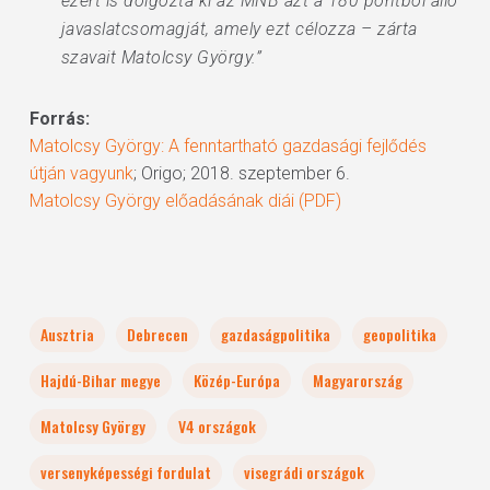
ezért is dolgozta ki az MNB azt a 180 pontból álló
javaslatcsomagját, amely ezt célozza – zárta
szavait Matolcsy György.”
Forrás:
Matolcsy György: A fenntartható gazdasági fejlődés
útján vagyunk
; Origo; 2018. szeptember 6.
Matolcsy György előadásának diái (PDF)
Ausztria
Debrecen
gazdaságpolitika
geopolitika
Hajdú-Bihar megye
Közép-Európa
Magyarország
Matolcsy György
V4 országok
versenyképességi fordulat
visegrádi országok