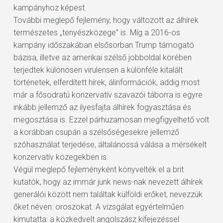
kampányhoz képest.
További meglepő fejlemény, hogy változott az álhírek
természetes „tenyészközege” is. Míg a 2016-os
kampány időszakában elsősorban Trump támogató
bázisa, illetve az amerikai szélső jobboldal körében
terjedtek különösen virulensen a különféle kitalált
történetek, elferdített hírek, álinformációk, addig most
már a fősodratú konzervatív szavazói táborra is egyre
inkább jellemző az ilyesfajta álhírek fogyasztása és
megosztása is. Ezzel párhuzamosan megfigyelhető volt
a korábban csupán a szélsőségesekre jellemző
szóhasználat terjedése, általánossá válása a mérsékelt
konzervatív közegekben is.
Végül meglepő fejleményként könyvelték el a brit
kutatók, hogy az immár junk news-nak nevezett álhírek
generálói között nem találtak külföldi erőket, nevezzük
őket néven: oroszokat. A vizsgálat egyértelműen
kimutatta: a közkedvelt angolszász kifejezéssel