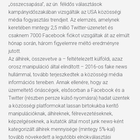
„összecsapása”, az ún. félidős választások
kampányidőszakában vizsgálták az USA közösségi
média fogyasztási trendjeit. Az elemzés, amelynek
keretében mintegy 2,5 millió Twitter-üzenetet és
csaknem 7000 Facebook fiókot vizsgáltak át az elmúlt
hónap során, három figyelemre méltó eredményre
jutott.
Az álhírek, összevetve a – feltételezett külföldi, azaz
orosz manipuláció által elindított – 2016-os fake news
hullámmal, tovább terjeszkedtek a közösségi média
információs tereiben. Annak ellenére, hogy az
üzemeltető óriáscégek, elsősorban a Facebook és a
Twitter (részben persze külső nyomásra) hadat üzentek
a közösségi platformokat lassan birtokukba kerítő
manipulációknak, álhíreknek, félrevezetéseknek,
képzelgéseknek, a kutatók által most junk news-ként
kategorizált álhírek mennyisége (mintegy 5%-kal)
tovább növekedett a legutóbbi elnökválasztási