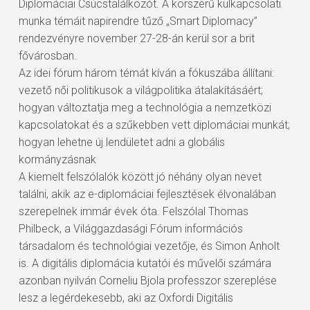
Diplomáciai Csúcstalálkozót. A korszerű külkapcsolati
munka témáit napirendre tűző „Smart Diplomacy”
rendezvényre november 27-28-án kerül sor a brit
fővárosban.
Az idei fórum három témát kíván a fókuszába állítani:
vezető női politikusok a világpolitika átalakításáért;
hogyan változtatja meg a technológia a nemzetközi
kapcsolatokat és a szűkebben vett diplomáciai munkát;
hogyan lehetne új lendületet adni a globális
kormányzásnak
A kiemelt felszólalók között jó néhány olyan nevet
találni, akik az e-diplomáciai fejlesztések élvonalában
szerepelnek immár évek óta. Felszólal Thomas
Philbeck, a Világgazdasági Fórum információs
társadalom és technológiai vezetője, és Simon Anholt
is. A digitális diplomácia kutatói és művelői számára
azonban nyilván Corneliu Bjola professzor szereplése
lesz a legérdekesebb, aki az Oxfordi Digitális