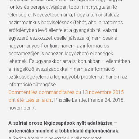
fontos és perspektívájában több mint nyugtalanító
jelenségre. Nevezetesen arra, hogy a terroristák az
aszimmetrikus hadviselésnek (tehát, ahol a hatalmas
erőfölényben levő ellenfelet a gyengébb fél valami
egyszerű eszközzel, csellel játssza ki) nem csak a
hagyományos frontjain, hanem az információs
csatamezőjén is nehezen legyőzhető ellenségek
lehetnek. És ugyanakkor arra is: korunkban – ellentétben
a megelőző évszázadokkal – nem az információ
szűkössége jelenti a legnagyobb problémát, hanem az
információ túltengése.
Comment les commanditaires du 13 novembre 2015
ont été tués un a un.
; Priscille Lafitte; France 24; 2018.
november 7.
A szíriai orosz légicsapások nyílt adatbázisa –
potenciális muníció a többoldalú diplomáciának.
A Syrian Archive elnevezésű civil szervezet