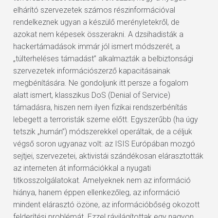
elhárító szervezetek számos részinformációval
rendelkeznek ugyan a készülő merényletekről, de
azokat nem képesek összerakni. A dzsihadisták a
hackertámadások immár jól ismert módszerét, a
„túlterheléses támadást” alkalmazták a belbiztonsági
szervezetek információszerző kapacitásainak
megbénítására. Ne gondoljunk itt persze a fogalom
alatt ismert, klasszikus DoS (Denial of Service)
támadásra, hiszen nem ilyen fizikai rendszerbénítás
lebegett a terroristák szeme előtt. Egyszerűbb (ha úgy
tetszik „humán”) módszerekkel operáltak, de a céljuk
végső soron ugyanaz volt: az ISIS Európában mozgó
sejtjei, szervezetei, aktivistái szándékosan elárasztották
az interneten át információkkal a nyugati
titkosszolgálatokat. Amelyeknek nem az információ
hiánya, hanem éppen ellenkezőleg, az információ
mindent elárasztó özöne, az információbőség okozott
felderítési problémát. Ezzel rávilágítottak egy nagyon