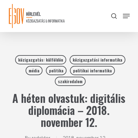
Skip
to
Menu
search
main
Close
content
Menu
közigazgatás: külföldön
közigazgatási informatika
média
politika
politikai informatika
szakirodalom
A héten olvastuk: digitális
diplomácia – 2018.
november 12.