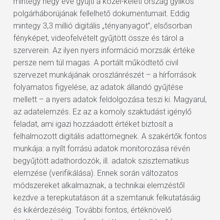
mintegy négy éve gyűjti a közel-keleti ország gyilkos
polgárháborújának fellelhető dokumentumait. Eddig
mintegy 3,3 millió digitális „tényanyagot”, elsősorban
fényképet, videofelvételt gyűjtött össze és tárol a
szerverein. Az ilyen nyers információ morzsák értéke
persze nem túl magas. A portált működtető civil
szervezet munkájának oroszlánrészét – a hírforrások
folyamatos figyelése, az adatok állandó gyűjtése
mellett – a nyers adatok feldolgozása teszi ki. Magyarul,
az adatelemzés. Ez az a komoly szaktudást igénylő
feladat, ami igazi hozzáadott értéket biztosít a
felhalmozott digitális adattömegnek. A szakértők fontos
munkája: a nyílt forrású adatok monitorozása révén
begyűjtött adathordozók, ill. adatok szisztematikus
elemzése (verifikálása). Ennek során változatos
módszereket alkalmaznak, a technikai elemzéstől
kezdve a terepkutatáson át a szemtanuk felkutatásáig
és kikérdezéséig. További fontos, értéknövelő