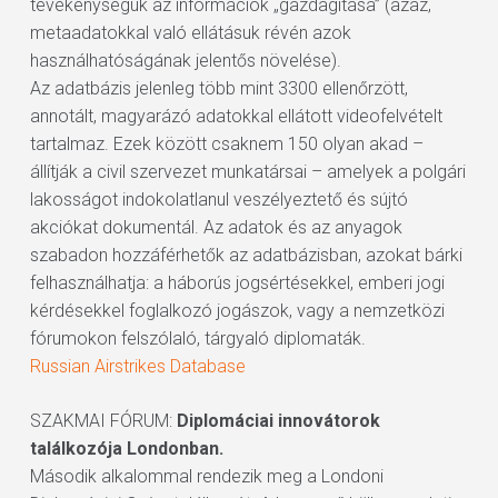
tevékenységük az információk „gazdagítása” (azaz,
metaadatokkal való ellátásuk révén azok
használhatóságának jelentős növelése).
Az adatbázis jelenleg több mint 3300 ellenőrzött,
annotált, magyarázó adatokkal ellátott videofelvételt
tartalmaz. Ezek között csaknem 150 olyan akad –
állítják a civil szervezet munkatársai – amelyek a polgári
lakosságot indokolatlanul veszélyeztető és sújtó
akciókat dokumentál. Az adatok és az anyagok
szabadon hozzáférhetők az adatbázisban, azokat bárki
felhasználhatja: a háborús jogsértésekkel, emberi jogi
kérdésekkel foglalkozó jogászok, vagy a nemzetközi
fórumokon felszólaló, tárgyaló diplomaták.
Russian Airstrikes Database
SZAKMAI FÓRUM:
Diplomáciai innovátorok
találkozója Londonban.
Második alkalommal rendezik meg a Londoni