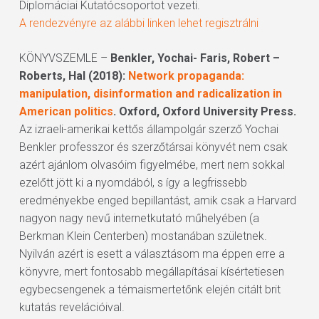
Diplomáciai Kutatócsoportot vezeti.
A rendezvényre az alábbi linken lehet regisztrálni
KÖNYVSZEMLE –
Benkler, Yochai- Faris, Robert –
Roberts, Hal (2018):
Network propaganda:
manipulation, disinformation and radicalization in
American politics
. Oxford, Oxford University Press.
Az izraeli-amerikai kettős állampolgár szerző Yochai
Benkler professzor és szerzőtársai könyvét nem csak
azért ajánlom olvasóim figyelmébe, mert nem sokkal
ezelőtt jött ki a nyomdából, s így a legfrissebb
eredményekbe enged bepillantást, amik csak a Harvard
nagyon nagy nevű internetkutató műhelyében (a
Berkman Klein Centerben) mostanában születnek.
Nyilván azért is esett a választásom ma éppen erre a
könyvre, mert fontosabb megállapításai kísértetiesen
egybecsengenek a témaismertetőnk elején citált brit
kutatás revelációival.