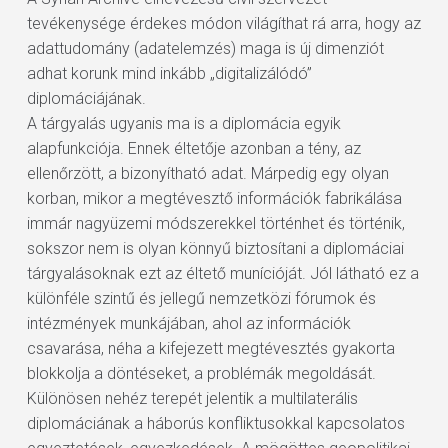
tevékenysége érdekes módon világíthat rá arra, hogy az
adattudomány (adatelemzés) maga is új dimenziót
adhat korunk mind inkább „digitalizálódó”
diplomáciájának.
A tárgyalás ugyanis ma is a diplomácia egyik
alapfunkciója. Ennek éltetője azonban a tény, az
ellenőrzött, a bizonyítható adat. Márpedig egy olyan
korban, mikor a megtévesztő információk fabrikálása
immár nagyüzemi módszerekkel történhet és történik,
sokszor nem is olyan könnyű biztosítani a diplomáciai
tárgyalásoknak ezt az éltető munícióját. Jól látható ez a
különféle szintű és jellegű nemzetközi fórumok és
intézmények munkájában, ahol az információk
csavarása, néha a kifejezett megtévesztés gyakorta
blokkolja a döntéseket, a problémák megoldását.
Különösen nehéz terepét jelentik a multilaterális
diplomáciának a háborús konfliktusokkal kapcsolatos