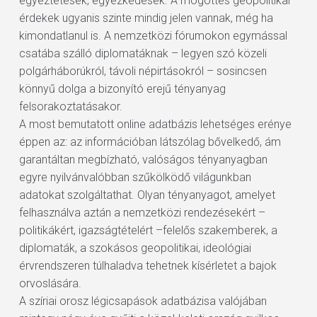
egyeztetések, egyezkedések. A mögöttes geopolitikai
érdekek ugyanis szinte mindig jelen vannak, még ha
kimondatlanul is. A nemzetközi fórumokon egymással
csatába szálló diplomatáknak – legyen szó közeli
polgárháborúkról, távoli népirtásokról – sosincsen
könnyű dolga a bizonyító erejű tényanyag
felsorakoztatásakor.
A most bemutatott online adatbázis lehetséges erénye
éppen az: az információban látszólag bővelkedő, ám
garantáltan megbízható, valóságos tényanyagban
egyre nyilvánvalóbban szűkölködő világunkban
adatokat szolgáltathat. Olyan tényanyagot, amelyet
felhasználva aztán a nemzetközi rendezésekért –
politikákért, igazságtételért –felelős szakemberek, a
diplomaták, a szokásos geopolitikai, ideológiai
érvrendszeren túlhaladva tehetnek kísérletet a bajok
orvoslására.
A szíriai orosz légicsapások adatbázisa valójában