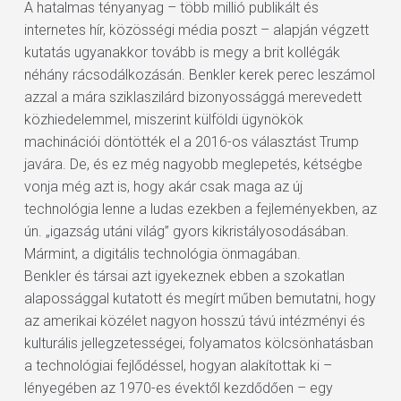
A hatalmas tényanyag – több millió publikált és
internetes hír, közösségi média poszt – alapján végzett
kutatás ugyanakkor tovább is megy a brit kollégák
néhány rácsodálkozásán. Benkler kerek perec leszámol
azzal a mára sziklaszilárd bizonyossággá merevedett
közhiedelemmel, miszerint külföldi ügynökök
machinációi döntötték el a 2016-os választást Trump
javára. De, és ez még nagyobb meglepetés, kétségbe
vonja még azt is, hogy akár csak maga az új
technológia lenne a ludas ezekben a fejleményekben, az
ún. „igazság utáni világ” gyors kikristályosodásában.
Mármint, a digitális technológia önmagában.
Benkler és társai azt igyekeznek ebben a szokatlan
alapossággal kutatott és megírt műben bemutatni, hogy
az amerikai közélet nagyon hosszú távú intézményi és
kulturális jellegzetességei, folyamatos kölcsönhatásban
a technológiai fejlődéssel, hogyan alakítottak ki –
lényegében az 1970-es évektől kezdődően – egy