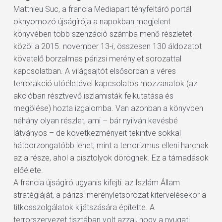
Matthieu Suc, a francia Mediapart tényfeltáró portál
oknyomozó újságírója a napokban megjelent
könyvében több szenzáció számba menő részletet
közöl a 2015. november 13-i, összesen 130 áldozatot
követelő borzalmas párizsi merénylet sorozattal
kapcsolatban. A világsajtót elsősorban a véres
terrorakció utóéletével kapcsolatos mozzanatok (az
akcióban résztvevő iszlamisták felkutatása és
megölése) hozta izgalomba. Van azonban a könyvben
néhány olyan részlet, ami – bár nyilván kevésbé
látványos – de következményeit tekintve sokkal
hátborzongatóbb lehet, mint a terrorizmus elleni harcnak
az a része, ahol a pisztolyok dörögnek. Ez a támadások
előélete.
A francia újságíró ugyanis kifejti: az Iszlám Állam
stratégiáját, a párizsi merényletsorozat kitervelésekor a
titkosszolgálatok kijátszására építette. A
terrorszervezet tisztában volt azzal, hogy a nyugati