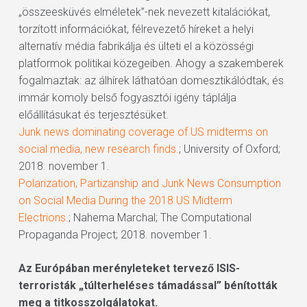
„összeesküvés elméletek”-nek nevezett kitalációkat,
torzított információkat, félrevezető híreket a helyi
alternatív média fabrikálja és ülteti el a közösségi
platformok politikai közegeiben. Ahogy a szakemberek
fogalmaztak: az álhírek láthatóan domesztikálódtak, és
immár komoly belső fogyasztói igény táplálja
előállításukat és terjesztésüket.
Junk news dominating coverage of US midterms on
social media, new research finds.
; University of Oxford;
2018. november 1.
Polarization, Partizanship and Junk News Consumption
on Social Media During the 2018 US Midterm
Electrions.
; Nahema Marchal; The Computational
Propaganda Project; 2018. november 1.
Az Európában merényleteket tervező ISIS-
terroristák „túlterheléses támadással” bénították
meg a titkosszolgálatokat.