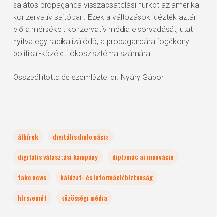
sajátos propaganda visszacsatolási hurkot az amerikai
konzervatív sajtóban. Ezek a változások idézték aztán
elő a mérsékelt konzervatív média elsorvadását, utat
nyitva egy radikalizálódó, a propagandára fogékony
politikai-közéleti ökoszisztéma számára.
Összeállította és szemlézte: dr. Nyáry Gábor
álhírek
digitális diplomácia
digitális választási kampány
diplomáciai innováció
fake news
hálózat- és információbiztonság
hírszemét
közösségi média