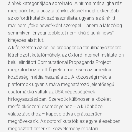
álhírek kategóriájába sorolható. A hír ma már aligha ráz
meg bárkit is, a puszta tényközlésnél meghökkentőbb
az oxfordi kutatók szóhasználata: ugyanis az álhír itt
már nem „fake news”-ként szerepel. Hanem a látszólag
semmilyen lényegi többletet nem kínáló „junk news”
kifejezés alatt fut.
A kifejezetten az online propaganda tanulmányozására
létrehozott kutatóműhely, az Oxford Internet Institute-on
belül elindított Computational Propaganda Project
megkülönböztetett figyelemmel kíséri az amerikai
közösségi média használatot. A közösségi média
platformok ugyanis mára meghatározó jelentőségű
csatornákká váltak az USA népességének
hírfogyasztásában. Szerepük különösen a közélet
mérföldkőszerű eseményeihez – a különböző
választásokhoz – kapcsolódva ugrásszerűen
megnövekszik. Az oxfordi kutatók az egyre élesebben
megosztott amerikai közvélemény mostani