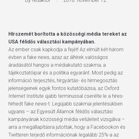
By
redaktor
2018. november 12.
Hírszemét borította a közösségi média tereket az
USA félidős választási kampányában.
Az ember csak kapkodja a fejét! Az elmúlt két-három
évben a fake news, azaz az álhírek valóságos
áradásától hangos a médiakutató szakma, a
tájékoztatóipar és a politika egyaránt. Most pedig az
információ terjesztés, hírgyártás- és hírmegosztás
jelenségeinek egyik fontos kutatóbázisa, az Oxford
Internet Institute újabb terminussal cserélte le a híres-
hírhedt fake news-t. Legújabb szakmai jelentésükben
ugyanis – az Egyesült Államok félidős választási
kampányának közösségi média vetületeit vizsgálva –
arra a megállapításra jutottak, hogy a Facebookon és
Twitteren terjedő információnak legalább 25%-a az