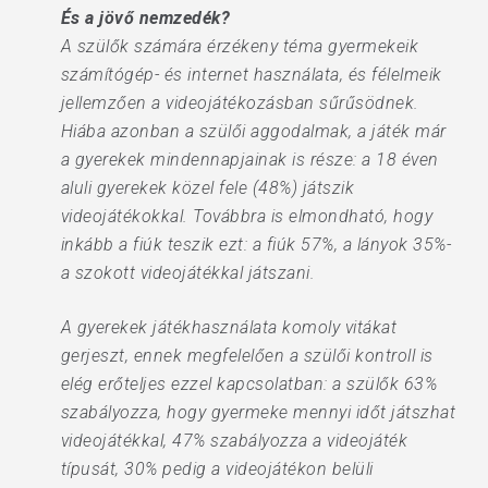
És a jövő nemzedék?
A szülők számára érzékeny téma gyermekeik
számítógép- és internet használata, és félelmeik
jellemzően a videojátékozásban sűrűsödnek.
Hiába azonban a szülői aggodalmak, a játék már
a gyerekek mindennapjainak is része: a 18 éven
aluli gyerekek közel fele (48%) játszik
videojátékokkal. Továbbra is elmondható, hogy
inkább a fiúk teszik ezt: a fiúk 57%, a lányok 35%-
a szokott videojátékkal játszani.
A gyerekek játékhasználata komoly vitákat
gerjeszt, ennek megfelelően a szülői kontroll is
elég erőteljes ezzel kapcsolatban: a szülők 63%
szabályozza, hogy gyermeke mennyi időt játszhat
videojátékkal, 47% szabályozza a videojáték
típusát, 30% pedig a videojátékon belüli