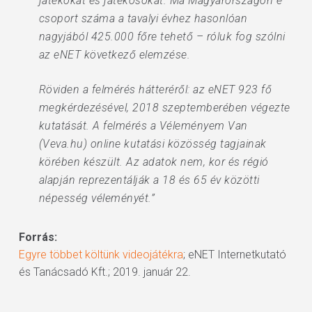
játékokat és játékosokat. Ma Magyarországon e
csoport száma a tavalyi évhez hasonlóan
nagyjából 425.000 főre tehető – róluk fog szólni
az eNET következő elemzése.
Röviden a felmérés hátteréről: az eNET 923 fő
megkérdezésével, 2018 szeptemberében végezte
kutatását. A felmérés a Véleményem Van
(Veva.hu) online kutatási közösség tagjainak
körében készült. Az adatok nem, kor és régió
alapján reprezentálják a 18 és 65 év közötti
népesség véleményét.”
Forrás:
Egyre többet költünk videojátékra
; eNET Internetkutató
és Tanácsadó Kft.; 2019. január 22.