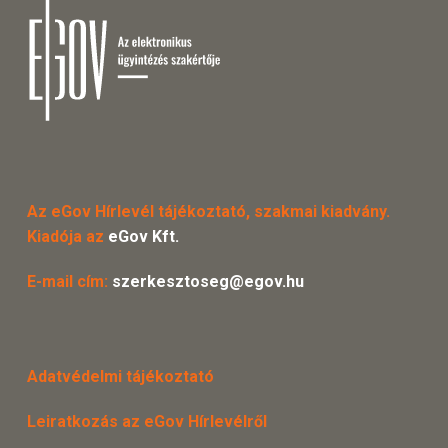
Az eGov Hírlevél tájékoztató, szakmai kiadvány.
Kiadója az
eGov Kft.
E-mail cím:
szerkesztoseg@egov.hu
Adatvédelmi tájékoztató
Leiratkozás az eGov Hírlevélről