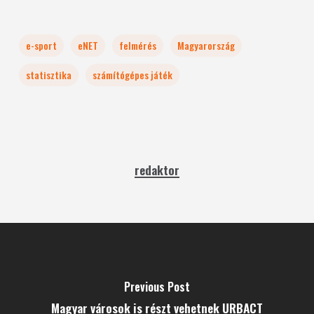
e-sport
eNET
felmérés
Magyarország
statisztika
számítógépes játék
redaktor
Previous Post
Magyar városok is részt vehetnek URBACT