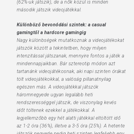
(62%-uk játszik), de a nők közül is minden
második játszik videojátékkal.
Különböző bevonódási szintek: a casual
gamingtől a hardcore gamingig
Nagy különbségek mutatkoznak a videojátékokat
játszók között a tekintetben, hogy milyen
intenzitással játszanak, mennyire fontos a játék a
mindennapjaikban. Bár sztereotip módon azt
tartanánk videojátékosnak, aki napi szinten órákat
tölt videojátékokkal, a valóság pillanatnyilag
egészen más. A videojátékkal játszók
háromnegyede ugyan legalább heti
rendszerességgel játszik, de viszonylag kevés
időt töltenek ezekkel a játékokkal. A
legjellemzőbb egy hét alatti játékkal eltöltött idő
az 1-2 óra (36%), illetve a 3-5 óra (25%). A hetente
játszók negyede pedig heti szinten legfeljebb egy