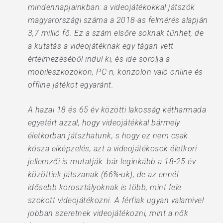
mindennapjainkban: a videojátékokkal játszók
magyarországi száma a 2018-as felmérés alapján
3,7 millió fő. Ez a szám elsőre soknak tűnhet, de
a kutatás a videojátéknak egy tágan vett
értelmezéséből indul ki, és ide sorolja a
mobileszközökön, PC-n, konzolon való online és
offline játékot egyaránt.
A hazai 18 és 65 év közötti lakosság kétharmada
egyetért azzal, hogy videojátékkal bármely
életkorban játszhatunk, s hogy ez nem csak
kósza elképzelés, azt a videojátékosok életkori
jellemzői is mutatják: bár leginkább a 18-25 év
közöttiek játszanak (66%-uk), de az ennél
idősebb korosztályoknak is több, mint fele
szokott videojátékozni. A férfiak ugyan valamivel
jobban szeretnek videojátékozni, mint a nők