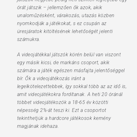
órát játszik – jellemzően ők azok, akik
unaloműzésként, várakozás, utazás közben
nyomkodják a játékokat, s ez csupán az
üresjáratok kitöltésének lehetőségét jelenti
számukra.
A videojátékkal játszók körén belül van viszont
egy másik kicsi, de markáns csoport, akik
számára a játék egészen másfajta jelentőséggel
bír. Ők a videojátékozás iránt a
legelkötelezettebbek, így sokkal több az az idő is,
amit videojátékokra fordítanak. A heti 20 óránál
többet videojátékozók a 18-65 év közötti
népesség 2%-át teszi ki. Ezt a csoportot
tekinthetjük a hardcore játékosok kemény
magjának idehaza.