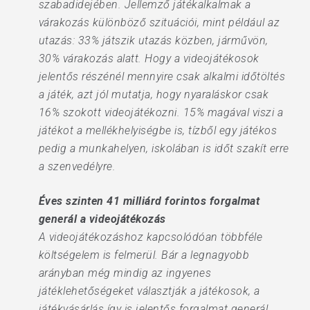
szabadidejében. Jellemző játékalkalmak a
várakozás különböző szituációi, mint például az
utazás: 33% játszik utazás közben, járművön,
30% várakozás alatt. Hogy a videojátékosok
jelentős részénél mennyire csak alkalmi időtöltés
a játék, azt jól mutatja, hogy nyaraláskor csak
16% szokott videojátékozni. 15% magával viszi a
játékot a mellékhelyiségbe is, tízből egy játékos
pedig a munkahelyen, iskolában is időt szakít erre
a szenvedélyre.
Éves szinten 41 milliárd forintos forgalmat
generál a videojátékozás
A videojátékozáshoz kapcsolódóan többféle
költségelem is felmerül. Bár a legnagyobb
arányban még mindig az ingyenes
játéklehetőségeket választják a játékosok, a
játékvásárlás így is jelentős forgalmat generál.