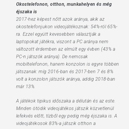
Okostelefonon, otthon, munkahelyen és még
éjszaka is
2017-hez képest nőtt azok aránya, akik az
okostelefonjukon videojátékoznak: 54%-ról 65%-
ra. Ezzel együtt kevesebben választják a
laptopokat játékra, viszont a PC aránya nem
változott érdemben az elmúlt egy évben (43% a
PC-n játszók aránya). De nemcsak
mobiltelefonon, hanem konzolon is egyre többen
játszanak: míg 2016-ban és 2017-ben 7 és 8%
volt a konzolon játszók aránya, addig 2018-ban
már 13%.
A játékok tipikus időszaka a délután és az este.
Minden ötödik videojátékos játszik közvetlenül
lefekvés előtt, tízből egy pedig még éjszaka is. A
videojátékosok 83%-a játszik otthon a