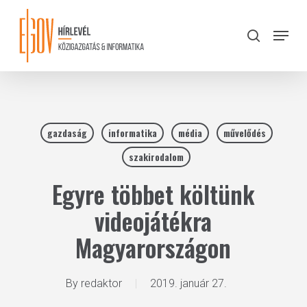
Skip
to
Menu
search
main
Close
content
Menu
gazdaság
informatika
média
művelődés
szakirodalom
Egyre többet költünk
videojátékra
Magyarországon
By
redaktor
2019. január 27.