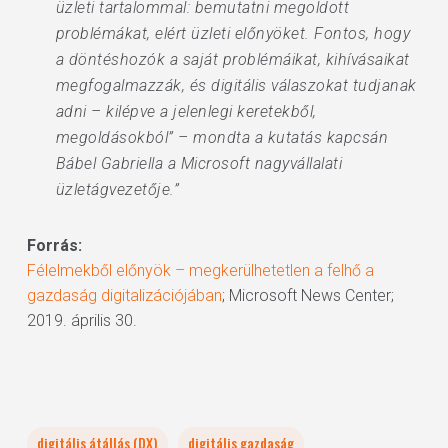
üzleti tartalommal: bemutatni megoldott
problémákat, elért üzleti előnyöket. Fontos, hogy
a döntéshozók a saját problémáikat, kihívásaikat
megfogalmazzák, és digitális válaszokat tudjanak
adni – kilépve a jelenlegi keretekből,
megoldásokból” – mondta a kutatás kapcsán
Bábel Gabriella a Microsoft nagyvállalati
üzletágvezetője.”
Forrás:
Félelmekből előnyök – megkerülhetetlen a felhő a
gazdaság digitalizációjában
; Microsoft News Center;
2019. április 30.
digitális átállás (DX)
digitális gazdaság