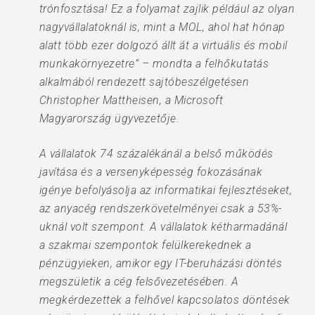
trónfosztása! Ez a folyamat zajlik például az olyan
nagyvállalatoknál is, mint a MOL, ahol hat hónap
alatt több ezer dolgozó állt át a virtuális és mobil
munkakörnyezetre” – mondta a felhőkutatás
alkalmából rendezett sajtóbeszélgetésen
Christopher Mattheisen, a Microsoft
Magyarország ügyvezetője.
A vállalatok 74 százalékánál a belső működés
javítása és a versenyképesség fokozásának
igénye befolyásolja az informatikai fejlesztéseket,
az anyacég rendszerkövetelményei csak a 53%-
uknál volt szempont. A vállalatok kétharmadánál
a szakmai szempontok felülkerekednek a
pénzügyieken, amikor egy IT-beruházási döntés
megszületik a cég felsővezetésében. A
megkérdezettek a felhővel kapcsolatos döntések