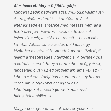
AI – ismerethiány a fejlődés gátja
Minden tizedik nagyvállalatnál működik valamilyen
AI-megoldás – derül ki a kutatásból. Az AI
elterjedtsége és ismerete még messze nem áll a
felhő szintjén. Félinformációk és tévedések
jellemzik a cégvezetők AI-tudását – húzza alá a
kutatás. Általános vélekedés például, hogy
kizárólag a gyártási folyamatok automatizációját
jelenti a mesterséges intelligencia. A tévhitek oka
a kutatás szerint, hogy a döntéshozók úgy érzik,
nincsenek olyan üzleti problémáik, amelyek az AI
lehet a válasz. Valójában azonban ez egy hamis
érzet, ami a tájékozatlanságból és a
lehetőségeket beépítő gondolkodásmód
hiányából táplálkozik.
Magyarországon is vannak sikerprojektek: a