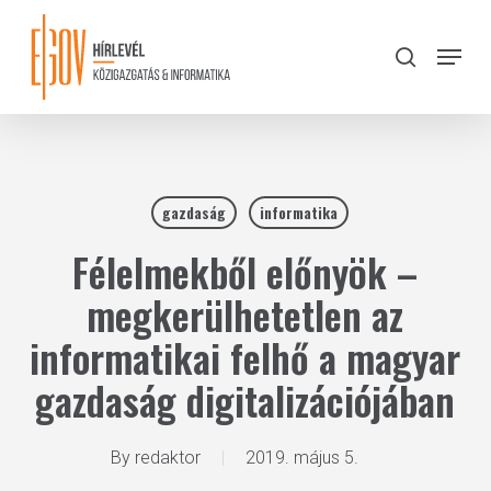
Skip
to
Menu
search
main
Close
content
Menu
gazdaság
informatika
Félelmekből előnyök –
megkerülhetetlen az
informatikai felhő a magyar
gazdaság digitalizációjában
By
redaktor
2019. május 5.