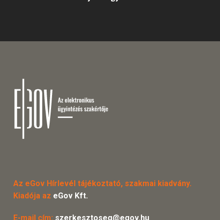
Az eGov Hírlevél tájékoztató, szakmai kiadvány.
Kiadója az
eGov Kft.
E-mail cím:
szerkesztoseg@egov.hu