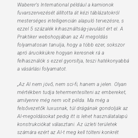
Waberer’s International például a kamionok
fuvarszervezését állította át kézi táblázatokról
mesterséges intelligencián alapuló tervezésre, s
ezzel 5 százalék kihasználtság-javulást ért el. A
Praktiker webshopjában az AI megoldás
folyamatosan tanulja, hogy a több ezer, sokszor
apró árucikkükre hogyan keresnek rá a
felhasználók s ezzel gyorsítja, teszi hatékonyabbá
a vásárlási folyamatot.
„Az AI nem jövő, nem sci-fi, hanem a jelen. Olyan
mértékben tudja tehermentesíteni az embereket,
amilyenre még nem volt példa. Ma még a
felsővezetők luxusnak, túl drágának gondolják az
AI-megoldásokat pedig itt is lehet használatalapú
konstrukciókat választani. Az üzleti területek
számára ezért az AI-t meg kell tölteni konkrét