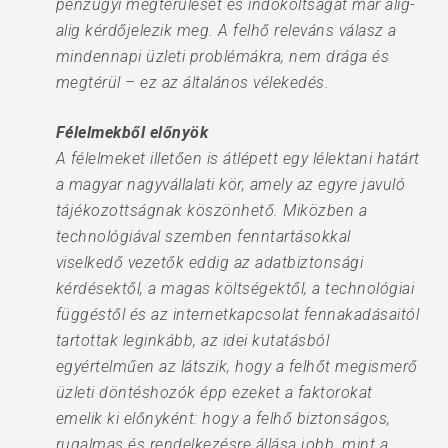
pénzügyi megtérülését és indokoltságát már alig-
alig kérdőjelezik meg. A felhő releváns válasz a
mindennapi üzleti problémákra, nem drága és
megtérül – ez az általános vélekedés.
Félelmekből előnyök
A félelmeket illetően is átlépett egy lélektani határt
a magyar nagyvállalati kör, amely az egyre javuló
tájékozottságnak köszönhető. Miközben a
technológiával szemben fenntartásokkal
viselkedő vezetők eddig az adatbiztonsági
kérdésektől, a magas költségektől, a technológiai
függéstől és az internetkapcsolat fennakadásaitól
tartottak leginkább, az idei kutatásból
egyértelműen az látszik, hogy a felhőt megismerő
üzleti döntéshozók épp ezeket a faktorokat
emelik ki előnyként: hogy a felhő biztonságos,
rugalmas és rendelkezésre állása jobb, mint a