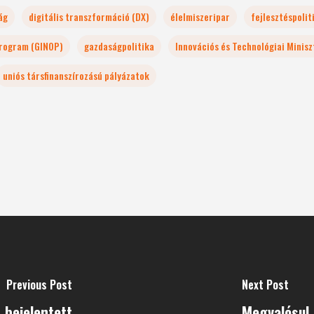
ág
digitális transzformáció (DX)
élelmiszeripar
fejlesztéspolit
Program (GINOP)
gazdaságpolitika
Innovációs és Technológiai Minis
uniós társfinanszírozású pályázatok
Previous Post
Next Post
 bejelentett
Megvalósul 