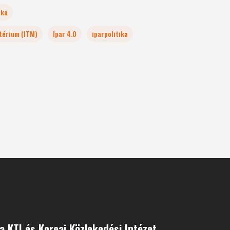
ika
ztérium (ITM)
Ipar 4.0
iparpolitika
a KTI és Koreai Közlekedési Intézet