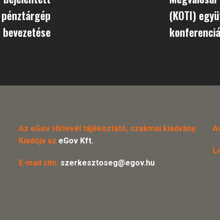
e pénztárgép
(KOTI) egy
bevezetése
konferenciá
Az eGov Hírlevél tájékoztató, szakmai kiadvány.
A
Kiadója az
eGov Kft.
L
E-mail cím:
szerkesztoseg@egov.hu