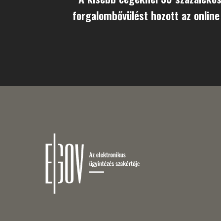
forgalombővülést hozott az onlin