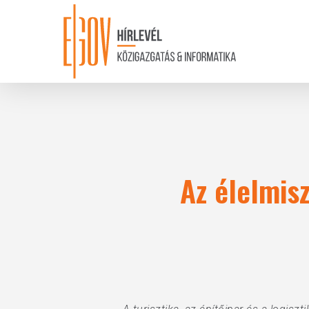
Skip
to
main
content
Az élelmisz