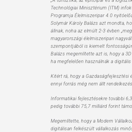
„A turisztika, az építőipar és a logiszt
Hit enter to search or ESC to close
Technológiai Minisztérium (ITM) info
Programja Élelmiszeripar 4.0 nyitóel
Solymár Károly Balázs azt mondta, ho
állnak, noha az elmúlt 2-3 évben „meg
magyarországi élelmiszeripari nagyváll
szempontjából is kiemelt fontosságúna
Balázs megemlítette azt is, hogy a 3D
ha megfelelően használnák a digitális
Kitért rá, hogy a Gazdaságfejlesztési 
ennyi forrás még nem állt rendelkezésr
Informatikai fejlesztésekre további 6,
pedig további 75,7 milliárd forint tám
Megemlítette, hogy a Modern Vállalko
digitálisan felkészült vállalkozás minő