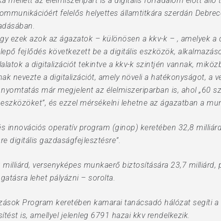
ika mellett az élelmiszeripart is a digitális forradalom előtt ál
kommunikációért felelős helyettes államtitkára szerdán Debre
őadásában.
gy ezek azok az ágazatok – különösen a kkv-k – , amelyek a d
lepő fejlődés következett be a digitális eszközök, alkalmazáso
alatok a digitalizációt tekintve a kkv-k szintjén vannak, mikö
k nevezte a digitalizációt, amely növeli a hatékonyságot, a 
 nyomtatás már megjelent az élelmiszeriparban is, ahol „60 sz
 eszközöket”, és ezzel mérsékelni lehetne az ágazatban a mun
és innovációs operatív program (ginop) keretében 32,8 milliárd 
e digitális gazdaságfejlesztésre”.
3 milliárd, versenyképes munkaerő biztosítására 23,7 milliárd
ogatásra lehet pályázni – sorolta.
zások Program keretében kamarai tanácsadó hálózat segíti a v
sítést is, amellyel jelenleg 6791 hazai kkv rendelkezik.