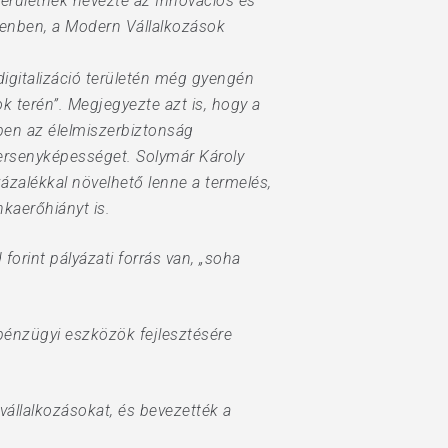
ló területnek nevezte az Innovációs és
cenben, a Modern Vállalkozások
igitalizáció területén még gyengén
k terén”. Megjegyezte azt is, hogy a
zben az élelmiszerbiztonság
versenyképességet. Solymár Károly
ázalékkal növelhető lenne a termelés,
kaerőhiányt is.
forint pályázati forrás van, „soha
, pénzügyi eszközök fejlesztésére
állalkozásokat, és bevezették a