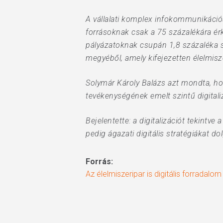
A vállalati komplex infokommunikációs
forrásoknak csak a 75 százalékára érk
pályázatoknak csupán 1,8 százaléka 
megyéből, amely kifejezetten élelmisz
Solymár Károly Balázs azt mondta, hogy
tevékenységének emelt szintű digitali
Bejelentette: a digitalizációt tekintv
pedig ágazati digitális stratégiákat do
Forrás:
Az élelmiszeripar is digitális forradalom e