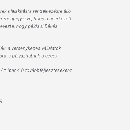
ek kialakításra rendelkezésre álló
kár megjegyezve, hogy a beérkezett
evezte, hogy például Békés
ják: a versenyképes vállalatok
sra is pályázhatnak a cégek.
. Az Ipar 4.0 továbbfejlesztéseként
9.