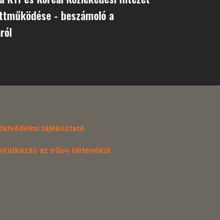
üttműködése - beszámoló a
ról
datvédelmi tájékoztató
eiratkozás az eGov Hírlevélről