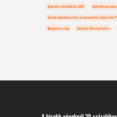
digitális átalakítás (DX)
digitális gazdas
Gazdaságfejlesztési és Innovációs Operatív 
Magyarország
Solymár Károly Balázs
A kisebb cégeknél 30 százalékos