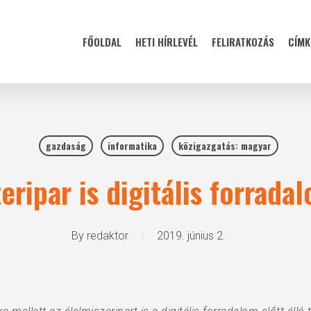
FŐOLDAL
HETI HÍRLEVÉL
FELIRATKOZÁS
CÍMK
gazdaság
informatika
közigazgatás: magyar
eripar is digitális forradal
By
redaktor
2019. június 2.