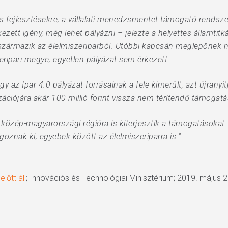
 fejlesztésekre, a vállalati menedzsmentet támogató rendszer
ezett igény, még lehet pályázni – jelezte a helyettes államtit
származik az élelmiszeriparból. Utóbbi kapcsán meglepőnek n
eripari megye, egyetlen pályázat sem érkezett.
 az Ipar 4.0 pályázat forrásainak a fele kimerült, azt újranyit
zációjára akár 100 millió forint vissza nem térítendő támogatá
e a közép-magyarországi régióra is kiterjesztik a támogatásokat
lgoznak ki, egyebek között az élelmiszeriparra is.”
lőtt áll
; Innovációs és Technológiai Minisztérium; 2019. május 2