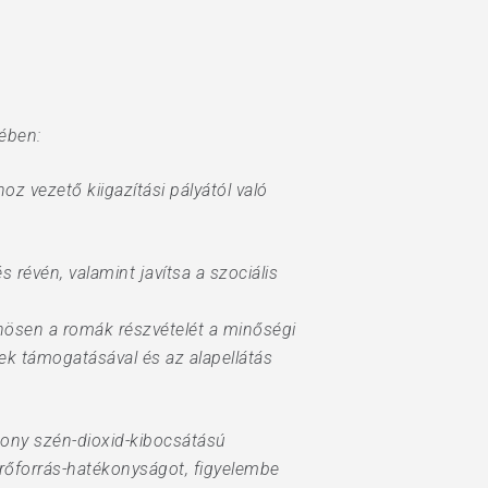
ében:
oz vezető kiigazítási pályától való
révén, valamint javítsa a szociális
önösen a romák részvételét a minőségi
k támogatásával és az alapellátás
csony szén-dioxid-kibocsátású
erőforrás-hatékonyságot, figyelembe