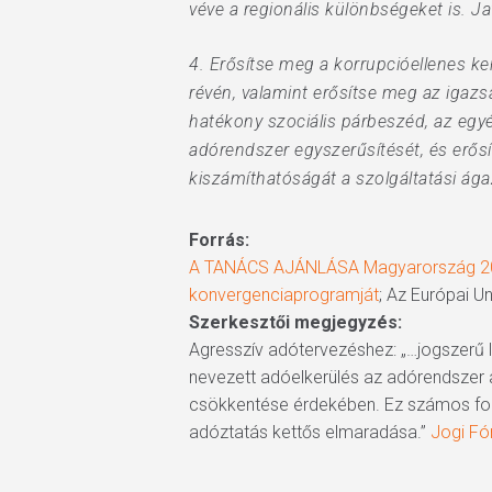
véve a regionális különbségeket is. J
4. Erősítse meg a korrupcióellenes k
révén, valamint erősítse meg az igazs
hatékony szociális párbeszéd, az egyé
adórendszer egyszerűsítését, és erős
kiszámíthatóságát a szolgáltatási ág
Forrás:
A TANÁCS AJÁNLÁSA Magyarország 2019
konvergenciaprogramját
; Az Európai U
Szerkesztői megjegyzés:
Agresszív adótervezéshez: „…jogszerű l
nevezett adóelkerülés az adórendszer a
csökkentése érdekében. Ez számos form
adóztatás kettős elmaradása.”
Jogi F