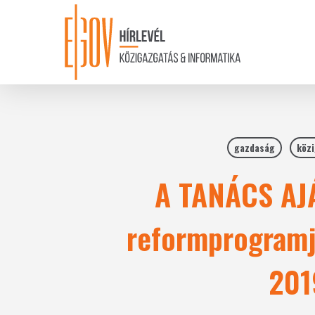
Skip
to
main
content
gazdaság
közi
A TANÁCS AJÁ
reformprogramj
201