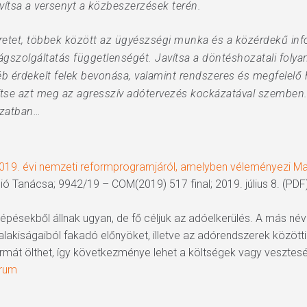
avítsa a versenyt a közbeszerzések terén.
eretet, többek között az ügyészségi munka és a közérdekű inf
ágszolgáltatás függetlenségét. Javítsa a döntéshozatali foly
b érdekelt felek bevonása, valamint rendszeres és megfelelő 
ítse azt meg az agresszív adótervezés kockázatával szemben. 
azatban…
. évi nemzeti reformprogramjáról, amelyben véleményezi Ma
nió Tanácsa; 9942/19 – COM(2019) 517 final; 2019. július 8. (PDF
épésekből állnak ugyan, de fő céljuk az adóelkerülés. A más név
lakiságaiból fakadó előnyöket, illetve az adórendszerek közötti
át ölthet, így következménye lehet a költségek vagy vesztesé
órum