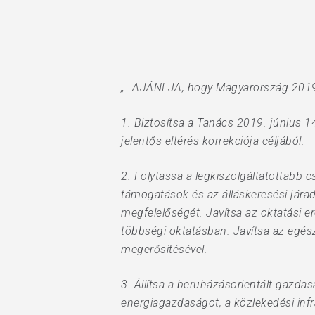
Hit enter to search or ESC to close
„…AJÁNLJA, hogy Magyarország 2019-
1. Biztosítsa a Tanács 2019. június 14
jelentős eltérés korrekciója céljából.
2. Folytassa a legkiszolgáltatottabb 
támogatások és az álláskeresési jára
megfelelőségét. Javítsa az oktatási 
többségi oktatásban. Javítsa az egé
megerősítésével.
3. Állítsa a beruházásorientált gazda
energiagazdaságot, a közlekedési infr