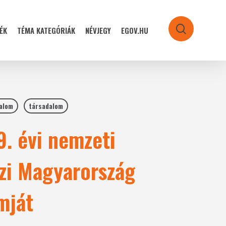
ÉK
TÉMA KATEGÓRIÁK
NÉVJEGY
EGOV.HU
search
alom
társadalom
. évi nemzeti
zi Magyarország
mját