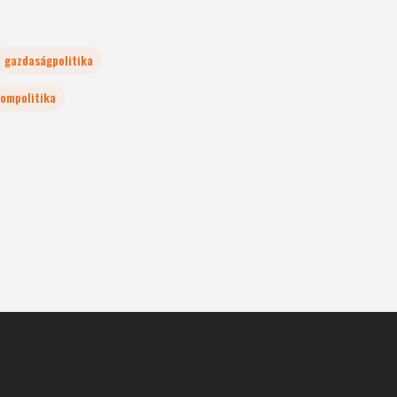
gazdaságpolitika
lompolitika