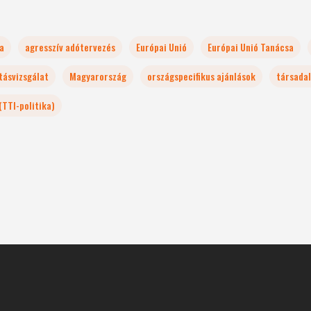
a
agresszív adótervezés
Európai Unió
Európai Unió Tanácsa
tásvizsgálat
Magyarország
országspecifikus ajánlások
társada
(TTI-politika)