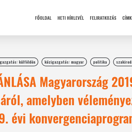
FŐOLDAL
HETI HÍRLEVÉL
FELIRATKOZÁS
CÍMK
gazgatás: külföldön
közigazgatás: magyar
politika
szakirod
NLÁSA Magyarország 2019
áról, amelyben véleménye
9. évi konvergenciaprogra