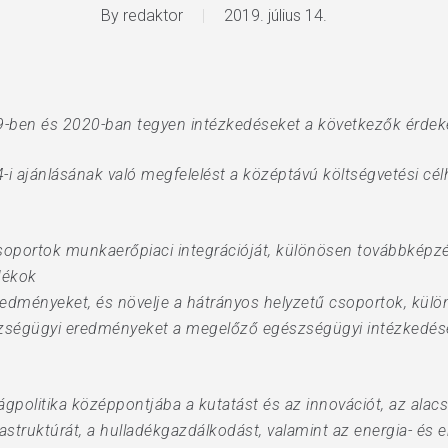
By
redaktor
2019. július 14.
ben és 2020-ban tegyen intézkedéseket a következők érdek
-i ajánlásának való megfelelést a középtávú költségvetési célh
csoportok munkaerőpiaci integrációját, különösen továbbképzés 
dékok
eredményeket, és növelje a hátrányos helyzetű csoportok, kül
szségügyi eredményeket a megelőző egészségügyi intézkedése
ságpolitika középpontjába a kutatást és az innovációt, az ala
astruktúrát, a hulladékgazdálkodást, valamint az energia- és 