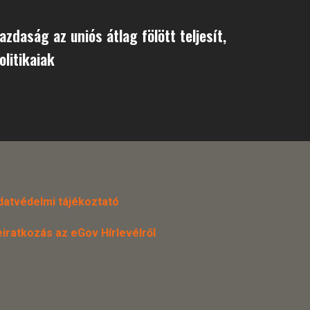
zdaság az uniós átlag fölött teljesít,
olitikaiak
datvédelmi tájékoztató
eiratkozás az eGov Hírlevélről