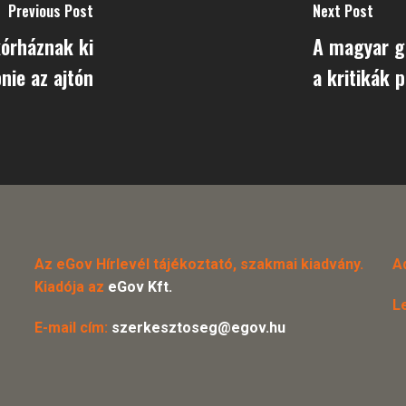
Previous Post
Next Post
kórháznak ki
A magyar ga
pnie az ajtón
a kritikák p
Az eGov Hírlevél tájékoztató, szakmai kiadvány.
A
Kiadója az
eGov Kft.
L
E-mail cím:
szerkesztoseg@egov.hu