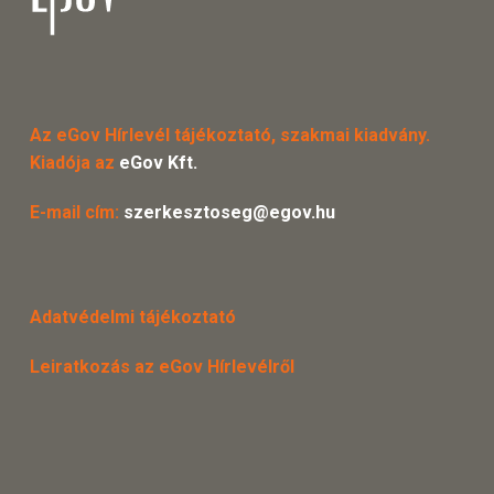
Az eGov Hírlevél tájékoztató, szakmai kiadvány.
Kiadója az
eGov Kft.
E-mail cím:
szerkesztoseg@egov.hu
Adatvédelmi tájékoztató
Leiratkozás az eGov Hírlevélről