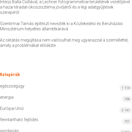
Interjú Balla Csillával, a Lechner fotogrammetriai területének vezetőjével
a hazai téradat-ökoszisztéma jövőjéről és a légi adatgyűjtések
szerepéről
Szentirmai Tamás építészt nevezték ki a Közlekedési és Beruházási
Minisztérium helyettes államtitkárává
Az oktatás megújítása nem valósulhat meg ugyanazzal a szemlélettel,
amely a problémákat előidézte
Kategóriák
egészségügy
1 114
energia
706
Európai Unió
2 141
fenntartható fejlődés
721
gazdaság