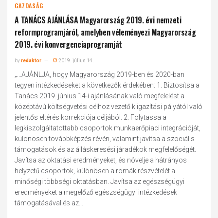
GAZDASÁG
A TANÁCS AJÁNLÁSA Magyarország 2019. évi nemzeti
reformprogramjáról, amelyben véleményezi Magyarország
2019. évi konvergenciaprogramját
by
redaktor
2019. július 14.
„...AJÁNLJA, hogy Magyarország 2019-ben és 2020-ban
tegyen intézkedéseket a következők érdekében: 1. Biztosítsa a
Tanács 2019. június 14-i ajánlásának való megfelelést a
középtávú költségvetési célhoz vezető kiigazítási pályától való
jelentős eltérés korrekciója céljából. 2. Folytassa a
legkiszolgáltatottabb csoportok munkaerőpiaci integrációját,
különösen továbbképzés révén, valamint javítsa a szociális
támogatások és az álláskeresési járadékok megfelelőségét.
Javítsa az oktatási eredményeket, és növelje a hátrányos
helyzetű csoportok, különösen a romák részvételét a
minőségi többségi oktatásban. Javítsa az egészségügyi
eredményeket a megelőző egészségügyi intézkedések
támogatásával és az...