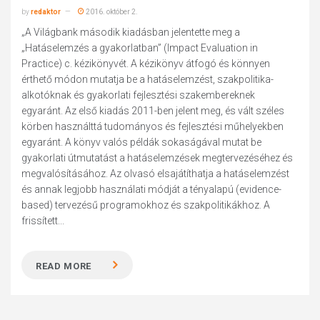
by
redaktor
2016. október 2.
„A Világbank második kiadásban jelentette meg a
„Hatáselemzés a gyakorlatban” (Impact Evaluation in
Practice) c. kézikönyvét. A kézikönyv átfogó és könnyen
érthető módon mutatja be a hatáselemzést, szakpolitika-
alkotóknak és gyakorlati fejlesztési szakembereknek
egyaránt. Az első kiadás 2011-ben jelent meg, és vált széles
körben használttá tudományos és fejlesztési műhelyekben
egyaránt. A könyv valós példák sokaságával mutat be
gyakorlati útmutatást a hatáselemzések megtervezéséhez és
megvalósításához. Az olvasó elsajátíthatja a hatáselemzést
és annak legjobb használati módját a tényalapú (evidence-
based) tervezésű programokhoz és szakpolitikákhoz. A
frissített...
READ MORE