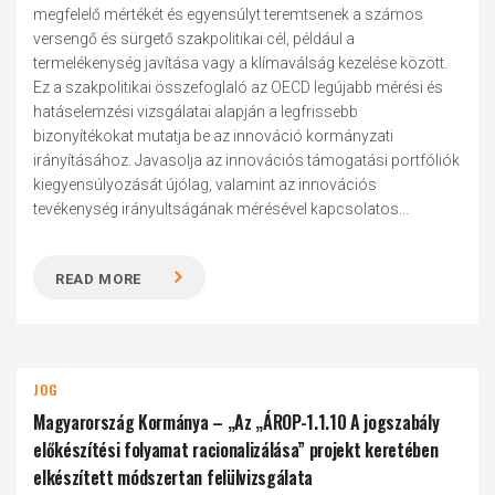
megfelelő mértékét és egyensúlyt teremtsenek a számos
versengő és sürgető szakpolitikai cél, például a
termelékenység javítása vagy a klímaválság kezelése között.
Ez a szakpolitikai összefoglaló az OECD legújabb mérési és
hatáselemzési vizsgálatai alapján a legfrissebb
bizonyítékokat mutatja be az innováció kormányzati
irányításához. Javasolja az innovációs támogatási portfóliók
kiegyensúlyozását újólag, valamint az innovációs
tevékenység irányultságának mérésével kapcsolatos...
READ MORE
JOG
Magyarország Kormánya – „Az „ÁROP-1.1.10 A jogszabály
előkészítési folyamat racionalizálása” projekt keretében
elkészített módszertan felülvizsgálata