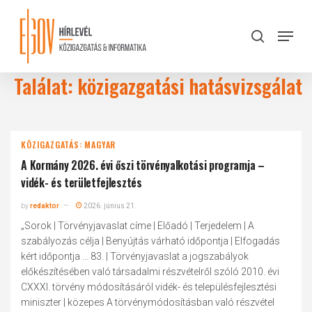
Skip
to
Menu
search
main
Close
content
Menu
Találat: közigazgatási hatásvizsgálat
KÖZIGAZGATÁS: MAGYAR
A Kormány 2026. évi őszi törvényalkotási programja –
vidék- és területfejlesztés
by
redaktor
2026. június 21.
„Sorok | Törvényjavaslat címe | Előadó | Terjedelem | A
szabályozás célja | Benyújtás várható időpontja | Elfogadás
kért időpontja ... 83. | Törvényjavaslat a jogszabályok
előkészítésében való társadalmi részvételről szóló 2010. évi
CXXXI. törvény módosításáról vidék- és településfejlesztési
miniszter | közepes A törvénymódosításban való részvétel