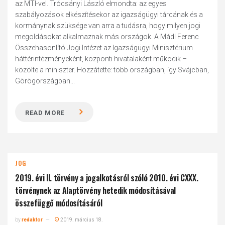
az MTI-vel. Trócsányi László elmondta: az egyes
szabályozások elkészítésekor az igazságügyi tárcának és a
kormánynak szüksége van arra a tudásra, hogy milyen jogi
megoldásokat alkalmaznak más országok. A Mádl Ferenc
Összehasonlító Jogi Intézet az Igazságügyi Minisztérium
háttérintézményeként, központi hivatalaként működik –
közölte a miniszter. Hozzátette: több országban, így Svájcban,
Görögországban...
READ MORE
JOG
2019. évi II. törvény a jogalkotásról szóló 2010. évi CXXX.
törvénynek az Alaptörvény hetedik módosításával
összefüggő módosításáról
by
redaktor
2019. március 18.