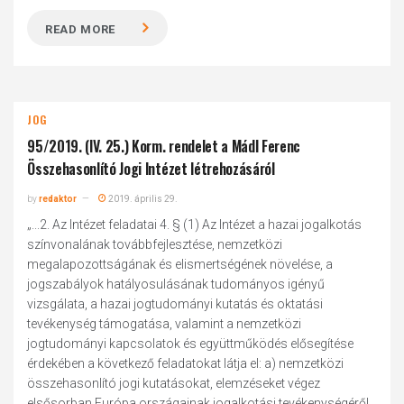
READ MORE
JOG
95/2019. (IV. 25.) Korm. rendelet a Mádl Ferenc
Összehasonlító Jogi Intézet létrehozásáról
by
redaktor
2019. április 29.
„...2. Az Intézet feladatai 4. § (1) Az Intézet a hazai jogalkotás
színvonalának továbbfejlesztése, nemzetközi
megalapozottságának és elismertségének növelése, a
jogszabályok hatályosulásának tudományos igényű
vizsgálata, a hazai jogtudományi kutatás és oktatási
tevékenység támogatása, valamint a nemzetközi
jogtudományi kapcsolatok és együttműködés elősegítése
érdekében a következő feladatokat látja el: a) nemzetközi
összehasonlító jogi kutatásokat, elemzéseket végez
elsősorban Európa országainak jogalkotási tevékenységéről,