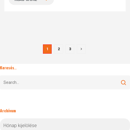
1
2
3
Keresés..
Archívum
Archívum