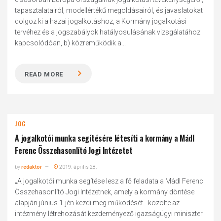
tapasztalatairól, modellértékű megoldásairól, és javaslatokat
dolgoz ki a hazai jogalkotáshoz, a Kormány jogalkotási
tervéhez és a jogszabályok hatályosulásának vizsgálatához
kapcsolódóan, b) közreműködik a...
READ MORE
JOG
A jogalkotói munka segítésére létesíti a kormány a Mádl
Ferenc Összehasonlító Jogi Intézetet
by
redaktor
2019. április 28.
„A jogalkotói munka segítése lesz a fő feladata a Mádl Ferenc
Összehasonlító Jogi Intézetnek, amely a kormány döntése
alapján június 1-jén kezdi meg működését - közölte az
intézmény létrehozását kezdeményező igazságügyi miniszter