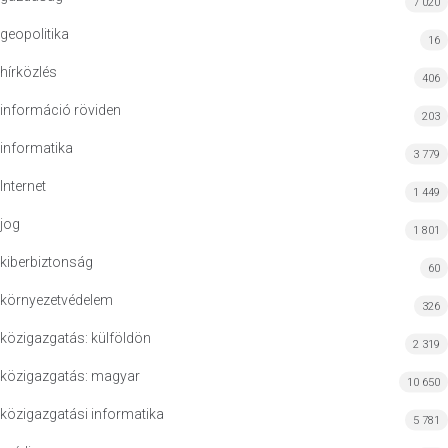
7 020
geopolitika
16
hírközlés
406
információ röviden
203
informatika
3 779
Internet
1 449
jog
1 801
kiberbiztonság
60
környezetvédelem
326
közigazgatás: külföldön
2 319
közigazgatás: magyar
10 650
közigazgatási informatika
5 781