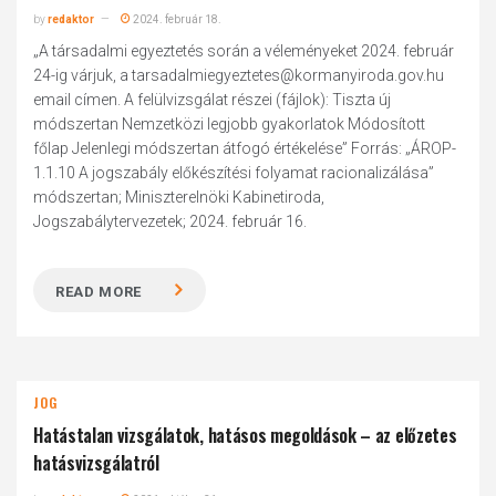
by
redaktor
2024. február 18.
„A társadalmi egyeztetés során a véleményeket 2024. február
24-ig várjuk, a tarsadalmiegyeztetes@kormanyiroda.gov.hu
email címen. A felülvizsgálat részei (fájlok): Tiszta új
módszertan Nemzetközi legjobb gyakorlatok Módosított
főlap Jelenlegi módszertan átfogó értékelése” Forrás: „ÁROP-
1.1.10 A jogszabály előkészítési folyamat racionalizálása”
módszertan; Miniszterelnöki Kabinetiroda,
Jogszabálytervezetek; 2024. február 16.
READ MORE
JOG
Hatástalan vizsgálatok, hatásos megoldások – az előzetes
hatásvizsgálatról