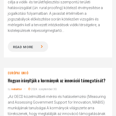
célja a vidék- és területfejlesztési szempontú területi
hatásvizsgálat (ún. rural proofing) kötelező érvényesítése a
jogalkotási folyamatban. A javaslat értelmében a
jogszabályok előkészítése során kötelezően vizsgálni és
mérlegelni kell a tervezett intézkedések vidéki térségekre, a
kistelepülések népességmegtartó...
READ MORE
EURÓPAI UNIÓ
Hogyan irányítják a kormányok az innováció támogatását?
by
redaktor
2024. szeptember 30.
„Az OECD közelmúltbeli mérési és hatáselemzési (Measuring
and Assessing Government Support for Innovation, MABIS)
munkájának tanulságai A kormányok világszerte arra
törekszenek, hogy megtalálják az innováció támogatásának