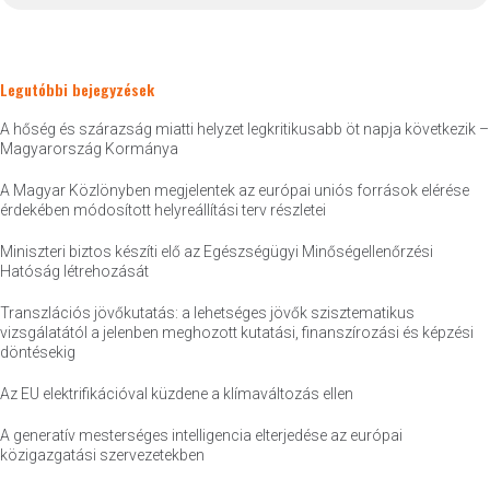
Legutóbbi bejegyzések
A hőség és szárazság miatti helyzet legkritikusabb öt napja következik –
Magyarország Kormánya
A Magyar Közlönyben megjelentek az európai uniós források elérése
érdekében módosított helyreállítási terv részletei
Miniszteri biztos készíti elő az Egészségügyi Minőségellenőrzési
Hatóság létrehozását
Transzlációs jövőkutatás: a lehetséges jövők szisztematikus
vizsgálatától a jelenben meghozott kutatási, finanszírozási és képzési
döntésekig
Az EU elektrifikációval küzdene a klímaváltozás ellen
A generatív mesterséges intelligencia elterjedése az európai
közigazgatási szervezetekben