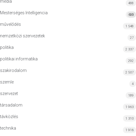
média
488
Mesterséges Intelligencia
420
MI
művelődés
1 548
nemzetközi szervezetek
27
politika
2 337
politikai informatika
292
szakirodalom
2 507
szemle
4
szervezet
189
társadalom
1 963
távközlés
1 310
technika
1 916