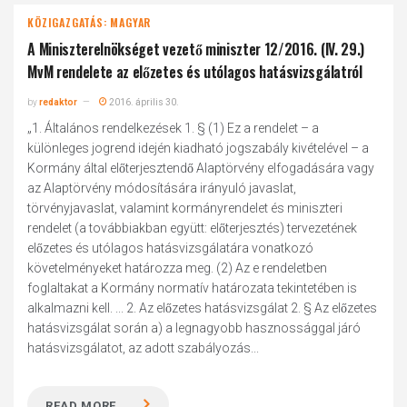
KÖZIGAZGATÁS: MAGYAR
A Miniszterelnökséget vezető miniszter 12/2016. (IV. 29.)
MvM rendelete az előzetes és utólagos hatásvizsgálatról
by
redaktor
2016. április 30.
„1. Általános rendelkezések 1. § (1) Ez a rendelet – a
különleges jogrend idején kiadható jogszabály kivételével – a
Kormány által előterjesztendő Alaptörvény elfogadására vagy
az Alaptörvény módosítására irányuló javaslat,
törvényjavaslat, valamint kormányrendelet és miniszteri
rendelet (a továbbiakban együtt: előterjesztés) tervezetének
előzetes és utólagos hatásvizsgálatára vonatkozó
követelményeket határozza meg. (2) Az e rendeletben
foglaltakat a Kormány normatív határozata tekintetében is
alkalmazni kell. ... 2. Az előzetes hatásvizsgálat 2. § Az előzetes
hatásvizsgálat során a) a legnagyobb hasznossággal járó
hatásvizsgálatot, az adott szabályozás...
READ MORE