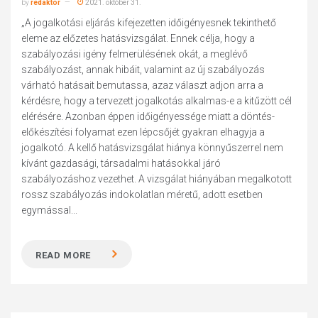
by
redaktor
2021. október 31.
„A jogalkotási eljárás kifejezetten időigényesnek tekinthető
eleme az előzetes hatásvizsgálat. Ennek célja, hogy a
szabályozási igény felmerülésének okát, a meglévő
szabályozást, annak hibáit, valamint az új szabályozás
várható hatásait bemutassa, azaz választ adjon arra a
kérdésre, hogy a tervezett jogalkotás alkalmas-e a kitűzött cél
elérésére. Azonban éppen időigényessége miatt a döntés-
előkészítési folyamat ezen lépcsőjét gyakran elhagyja a
jogalkotó. A kellő hatásvizsgálat hiánya könnyűszerrel nem
kívánt gazdasági, társadalmi hatásokkal járó
szabályozáshoz vezethet. A vizsgálat hiányában megalkotott
rossz szabályozás indokolatlan méretű, adott esetben
egymással...
READ MORE