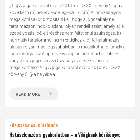
„1. § A jogalkotásról szóló 2010. évi CXXX. törvény 2. §-a a
következő (5) bekezdéssel egészül ki: „(5) A jogszabályok
megalkotásakor biztosítani kell, hogy a jogszabály ne
tartalmazzon indokolatlanul olyan rendelkezést, amely a) a
szabályozási cél eléréséhez nem feltétlenül szükséges, b)
normatív tartalommal nem rendelkezik, c) felhatalmazás
alapján olyan más jogszabályban is megalkotható, amely a
jogszabállyal az Alaptörvény alapján nem lehet ellentétes,
vagy d) közjogi szervezetszabályozó eszközben is
megalkotható.” 2. § A jogalkotásról szóló 2010. évi CXXX.
törvény 5. §-a helyébe a...
READ MORE
KÖZIGAZGATÁS: KÜLFÖLDÖN
Hatáselemzés a gyakorlatban – a Világbank kézikönyve