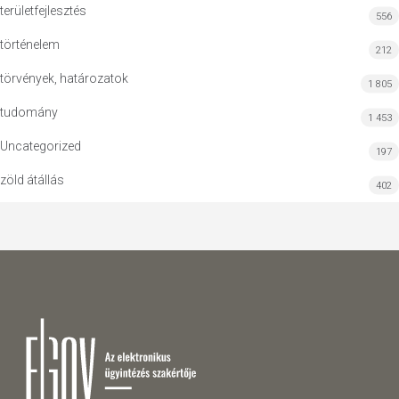
területfejlesztés
556
történelem
212
törvények, határozatok
1 805
tudomány
1 453
Uncategorized
197
zöld átállás
402