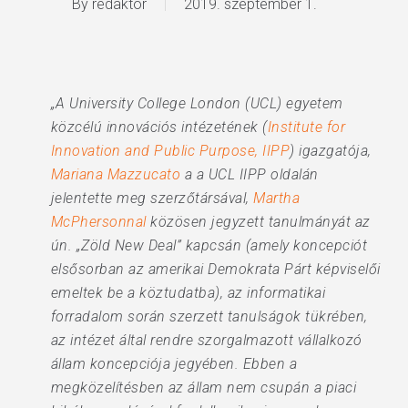
By
redaktor
2019. szeptember 1.
„A University College London (UCL) egyetem
közcélú innovációs intézetének (
Institute for
Innovation and Public Purpose, IIPP
) igazgatója,
Mariana Mazzucato
a a UCL IIPP oldalán
jelentette meg szerzőtársával,
Martha
McPhersonnal
közösen jegyzett tanulmányát az
ún. „Zöld New Deal” kapcsán (amely koncepciót
elsősorban az amerikai Demokrata Párt képviselői
emeltek be a köztudatba), az informatikai
forradalom során szerzett tanulságok tükrében,
az intézet által rendre szorgalmazott vállalkozó
állam koncepciója jegyében. Ebben a
megközelítésben az állam nem csupán a piaci