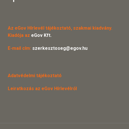
Az eGov Hírlevél tájékoztató, szakmai kiadvány.
Kiadója az
eGov Kft.
E-mail cím:
szerkesztoseg@egov.hu
Adatvédelmi tájékoztató
Leiratkozás az eGov Hírlevélről