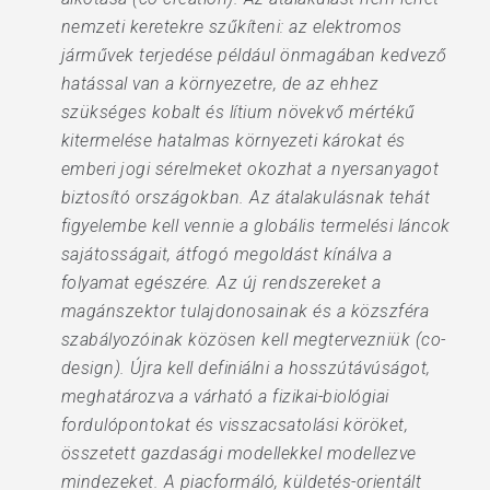
nemzeti keretekre szűkíteni: az elektromos
járművek terjedése például önmagában kedvező
hatással van a környezetre, de az ehhez
szükséges kobalt és lítium növekvő mértékű
kitermelése hatalmas környezeti károkat és
emberi jogi sérelmeket okozhat a nyersanyagot
biztosító országokban. Az átalakulásnak tehát
figyelembe kell vennie a globális termelési láncok
sajátosságait, átfogó megoldást kínálva a
folyamat egészére. Az új rendszereket a
magánszektor tulajdonosainak és a közszféra
szabályozóinak közösen kell megtervezniük (co-
design). Újra kell definiálni a hosszútávúságot,
meghatározva a várható a fizikai-biológiai
fordulópontokat és visszacsatolási köröket,
összetett gazdasági modellekkel modellezve
mindezeket. A piacformáló, küldetés-orientált