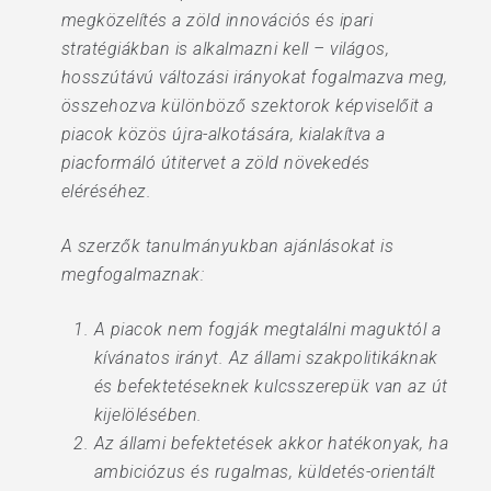
megközelítés a zöld innovációs és ipari
stratégiákban is alkalmazni kell – világos,
hosszútávú változási irányokat fogalmazva meg,
összehozva különböző szektorok képviselőit a
piacok közös újra-alkotására, kialakítva a
piacformáló útitervet a zöld növekedés
eléréséhez.
A szerzők tanulmányukban ajánlásokat is
megfogalmaznak:
A piacok nem fogják megtalálni maguktól a
kívánatos irányt. Az állami szakpolitikáknak
és befektetéseknek kulcsszerepük van az út
kijelölésében.
Az állami befektetések akkor hatékonyak, ha
ambiciózus és rugalmas, küldetés-orientált