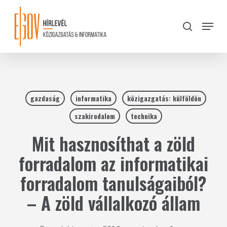
Skip
to
Menu
search
main
Close
content
Menu
gazdaság
informatika
közigazgatás: külföldön
szakirodalom
technika
Mit hasznosíthat a zöld
forradalom az informatikai
forradalom tanulságaiból?
– A zöld vállalkozó állam