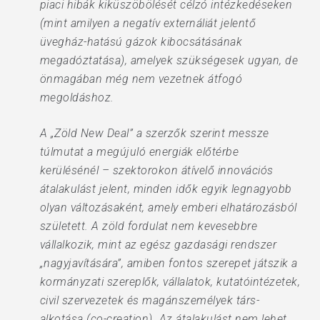
piaci hibák kiküszöbölését célzó intézkedéseken
(mint amilyen a negatív externáliát jelentő
üvegház-hatású gázok kibocsátásának
megadóztatása), amelyek szükségesek ugyan, de
önmagában még nem vezetnek átfogó
megoldáshoz.
A „Zöld New Deal” a szerzők szerint messze
túlmutat a megújuló energiák előtérbe
kerülésénél – szektorokon átívelő innovációs
átalakulást jelent, minden idők egyik legnagyobb
olyan változásaként, amely emberi elhatározásból
született. A zöld fordulat nem kevesebbre
vállalkozik, mint az egész gazdasági rendszer
„nagyjavítására”, amiben fontos szerepet játszik a
kormányzati szereplők, vállalatok, kutatóintézetek,
civil szervezetek és magánszemélyek társ-
alkotása (co-creation). Az átalakulást nem lehet