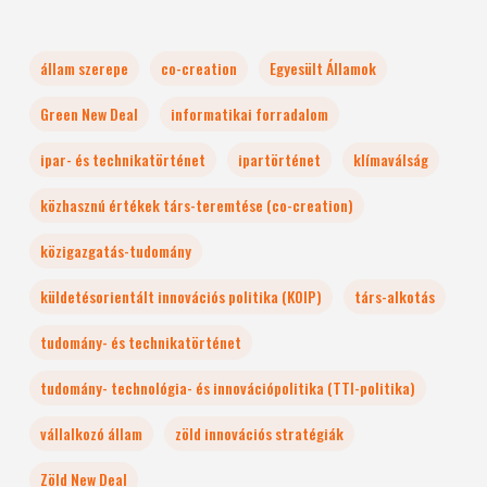
állam szerepe
co-creation
Egyesült Államok
Green New Deal
informatikai forradalom
ipar- és technikatörténet
ipartörténet
klímaválság
közhasznú értékek társ-teremtése (co-creation)
közigazgatás-tudomány
küldetésorientált innovációs politika (KOIP)
társ-alkotás
tudomány- és technikatörténet
tudomány- technológia- és innovációpolitika (TTI-politika)
vállalkozó állam
zöld innovációs stratégiák
Zöld New Deal