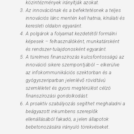
közintézmények irányítják azokat.
Az innovációnak és a befektetésnek a teljes
innovációs lánc mentén kell hatnia, kínálati és
keresleti oldalon egyaránt.
A polgárok a folyamat kezdetétől formálni
képesek – felhasználóként, munkatársként
és rendszer-tulajdonosként egyaránt.
A türelmes finanszírozás kulcsfontosságú az
innováció sikere szempontjából – elkerülve
az infokommunikációs szektorban és a
gyógyszeriparban jelenlévő rövidtávú
szemléletet és gyors megtérülést célzó
finanszírozási gondolkodást.
A proaktív szabályozás segíthet meghaladni a
beágyazott inkumbens szereplők
ellenállásából fakadó, a jelen állapotok
bebetonozására irányuló törekvéseket.