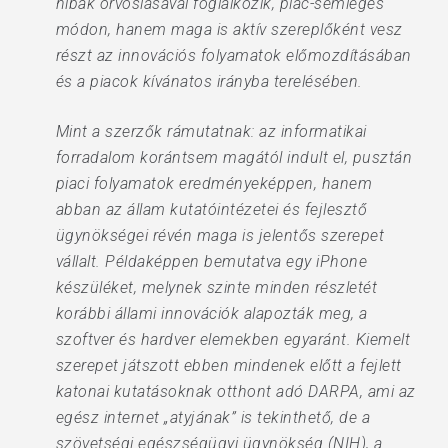
hibák orvoslásával foglalkozik, piac-semleges
módon, hanem maga is aktív szereplőként vesz
részt az innovációs folyamatok előmozdításában
és a piacok kívánatos irányba terelésében.
Mint a szerzők rámutatnak: az informatikai
forradalom korántsem magától indult el, pusztán
piaci folyamatok eredményeképpen, hanem
abban az állam kutatóintézetei és fejlesztő
ügynökségei révén maga is jelentős szerepet
vállalt. Példaképpen bemutatva egy iPhone
készüléket, melynek szinte minden részletét
korábbi állami innovációk alapozták meg, a
szoftver és hardver elemekben egyaránt. Kiemelt
szerepet játszott ebben mindenek előtt a fejlett
katonai kutatásoknak otthont adó DARPA, ami az
egész internet „atyjának” is tekinthető, de a
szövetségi egészségügyi ügynökség (NIH), a