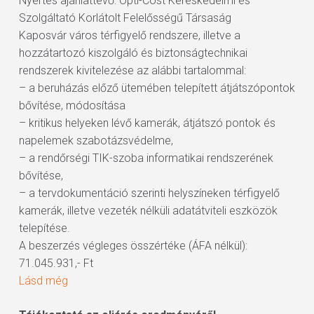
Nyertes ajánlattevő: Opti-Cost Kereskedelmi és
Szolgáltató Korlátolt Felelősségű Társaság
Kaposvár város térfigyelő rendszere, illetve a
hozzátartozó kiszolgáló és biztonságtechnikai
rendszerek kivitelezése az alábbi tartalommal:
– a beruházás előző ütemében telepített átjátszópontok
bővítése, módosítása
– kritikus helyeken lévő kamerák, átjátszó pontok és
napelemek szabotázsvédelme,
– a rendőrségi TIK-szoba informatikai rendszerének
bővítése,
– a tervdokumentáció szerinti helyszíneken térfigyelő
kamerák, illetve vezeték nélküli adatátviteli eszközök
telepítése.
A beszerzés végleges összértéke (ÁFA nélkül):
71.045.931,- Ft
Lásd még