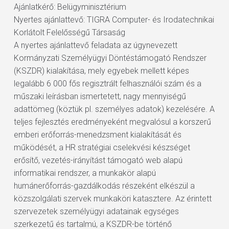
Ajánlatkérő: Belügyminisztérium
Nyertes ajánlattevő: TIGRA Computer- és Irodatechnikai
Korlátolt Felelősségű Társaság
A nyertes ajánlattevő feladata az úgynevezett
Kormányzati Személyügyi Döntéstámogató Rendszer
(KSZDR) kialakítása, mely egyebek mellett képes
legalább 6 000 fős regisztrált felhasználói szám és a
műszaki leírásban ismertetett, nagy mennyiségű
adattömeg (köztük pl. személyes adatok) kezelésére. A
teljes fejlesztés eredményeként megvalósul a korszerű
emberi erőforrás-menedzsment kialakítását és
működését, a HR stratégiai cselekvési készséget
erősítő, vezetés-irányítást támogató web alapú
informatikai rendszer, a munkakör alapú
humánerőforrás-gazdálkodás részeként elkészül a
közszolgálati szervek munkaköri katasztere. Az érintett
szervezetek személyügyi adatainak egységes
szerkezetű és tartalmú, a KSZDR-be történő