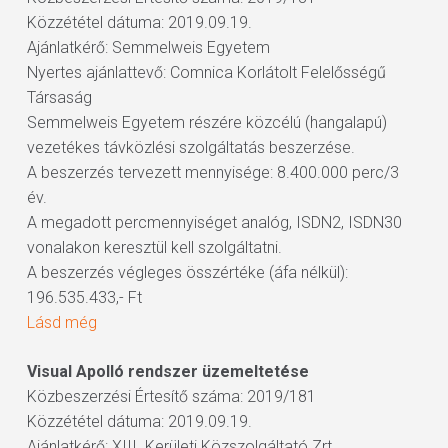
Közzététel dátuma: 2019.09.19.
Ajánlatkérő: Semmelweis Egyetem
Nyertes ajánlattevő: Comnica Korlátolt Felelősségű
Társaság
Semmelweis Egyetem részére közcélú (hangalapú)
vezetékes távközlési szolgáltatás beszerzése.
A beszerzés tervezett mennyisége: 8.400.000 perc/3
év.
A megadott percmennyiséget analóg, ISDN2, ISDN30
vonalakon keresztül kell szolgáltatni.
A beszerzés végleges összértéke (áfa nélkül):
196.535.433,- Ft
Lásd még
Visual Apolló rendszer üzemeltetése
Közbeszerzési Értesítő száma: 2019/181
Közzététel dátuma: 2019.09.19.
Ajánlatkérő: XIII. Kerületi Közszolgáltató Zrt.