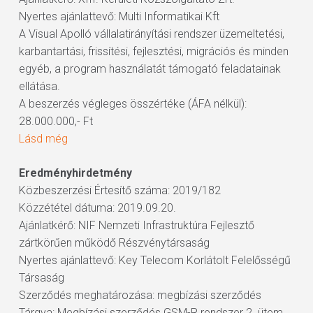
Nyertes ajánlattevő: Multi Informatikai Kft
A Visual Apolló vállalatirányítási rendszer üzemeltetési,
karbantartási, frissítési, fejlesztési, migrációs és minden
egyéb, a program használatát támogató feladatainak
ellátása.
A beszerzés végleges összértéke (ÁFA nélkül):
28.000.000,- Ft
Lásd még
Eredményhirdetmény
Közbeszerzési Értesítő száma: 2019/182
Közzététel dátuma: 2019.09.20.
Ajánlatkérő: NIF Nemzeti Infrastruktúra Fejlesztő
zártkörűen működő Részvénytársaság
Nyertes ajánlattevő: Key Telecom Korlátolt Felelősségű
Társaság
Szerződés meghatározása: megbízási szerződés
Tárgya: Megbízási szerződés GSM-R rendszer 2. ütem