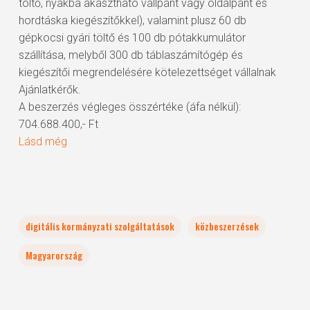
töltő, nyakba akasztható vállpánt vagy oldalpánt és
hordtáska kiegészítőkkel), valamint plusz 60 db
gépkocsi gyári töltő és 100 db pótakkumulátor
szállítása, melyből 300 db táblaszámítógép és
kiegészítői megrendelésére kötelezettséget vállalnak
Ajánlatkérők.
A beszerzés végleges összértéke (áfa nélkül):
704.688.400,- Ft
Lásd még
digitális kormányzati szolgáltatások
közbeszerzések
Magyarország