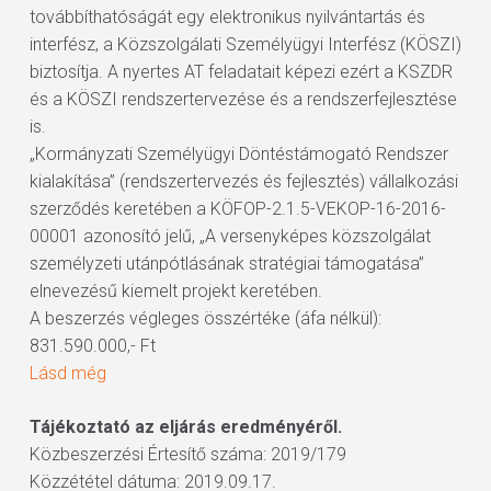
továbbíthatóságát egy elektronikus nyilvántartás és
interfész, a Közszolgálati Személyügyi Interfész (KÖSZI)
biztosítja. A nyertes AT feladatait képezi ezért a KSZDR
és a KÖSZI rendszertervezése és a rendszerfejlesztése
is.
„Kormányzati Személyügyi Döntéstámogató Rendszer
kialakítása” (rendszertervezés és fejlesztés) vállalkozási
szerződés keretében a KÖFOP-2.1.5-VEKOP-16-2016-
00001 azonosító jelű, „A versenyképes közszolgálat
személyzeti utánpótlásának stratégiai támogatása”
elnevezésű kiemelt projekt keretében.
A beszerzés végleges összértéke (áfa nélkül):
831.590.000,- Ft
Lásd még
Tájékoztató az eljárás eredményéről.
Közbeszerzési Értesítő száma: 2019/179
Közzététel dátuma: 2019.09.17.