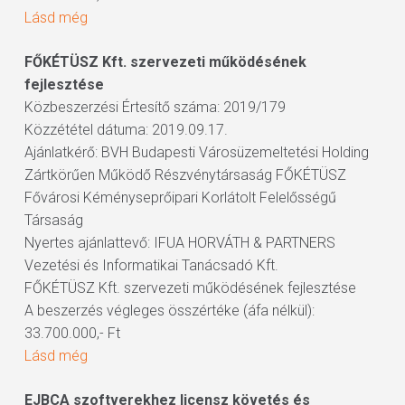
Lásd még
FŐKÉTÜSZ Kft. szervezeti működésének
fejlesztése
Közbeszerzési Értesítő száma: 2019/179
Közzététel dátuma: 2019.09.17.
Ajánlatkérő: BVH Budapesti Városüzemeltetési Holding
Zártkörűen Működő Részvénytársaság FŐKÉTÜSZ
Fővárosi Kéményseprőipari Korlátolt Felelősségű
Társaság
Nyertes ajánlattevő: IFUA HORVÁTH & PARTNERS
Vezetési és Informatikai Tanácsadó Kft.
FŐKÉTÜSZ Kft. szervezeti működésének fejlesztése
A beszerzés végleges összértéke (áfa nélkül):
33.700.000,- Ft
Lásd még
EJBCA szoftverekhez licensz követés és