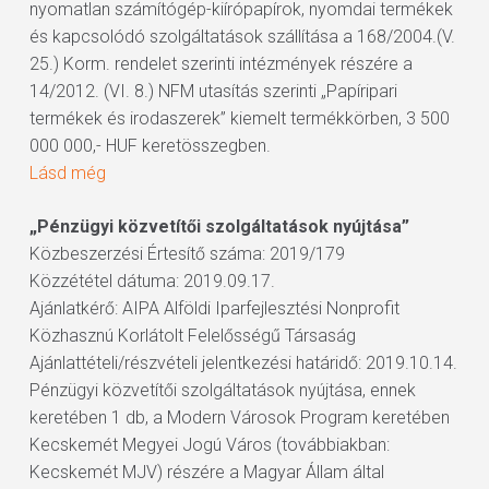
nyomatlan számítógép-kiírópapírok, nyomdai termékek
és kapcsolódó szolgáltatások szállítása a 168/2004.(V.
25.) Korm. rendelet szerinti intézmények részére a
14/2012. (VI. 8.) NFM utasítás szerinti „Papíripari
termékek és irodaszerek” kiemelt termékkörben, 3 500
000 000,- HUF keretösszegben.
Lásd még
„Pénzügyi közvetítői szolgáltatások nyújtása”
Közbeszerzési Értesítő száma: 2019/179
Közzététel dátuma: 2019.09.17.
Ajánlatkérő: AIPA Alföldi Iparfejlesztési Nonprofit
Közhasznú Korlátolt Felelősségű Társaság
Ajánlattételi/részvételi jelentkezési határidő: 2019.10.14.
Pénzügyi közvetítői szolgáltatások nyújtása, ennek
keretében 1 db, a Modern Városok Program keretében
Kecskemét Megyei Jogú Város (továbbiakban:
Kecskemét MJV) részére a Magyar Állam által