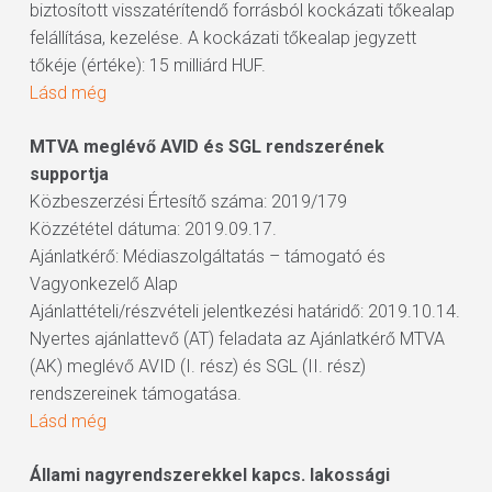
biztosított visszatérítendő forrásból kockázati tőkealap
felállítása, kezelése. A kockázati tőkealap jegyzett
tőkéje (értéke): 15 milliárd HUF.
Lásd még
MTVA meglévő AVID és SGL rendszerének
supportja
Közbeszerzési Értesítő száma: 2019/179
Közzététel dátuma: 2019.09.17.
Ajánlatkérő: Médiaszolgáltatás – támogató és
Vagyonkezelő Alap
Ajánlattételi/részvételi jelentkezési határidő: 2019.10.14.
Nyertes ajánlattevő (AT) feladata az Ajánlatkérő MTVA
(AK) meglévő AVID (I. rész) és SGL (II. rész)
rendszereinek támogatása.
Lásd még
Állami nagyrendszerekkel kapcs. lakossági