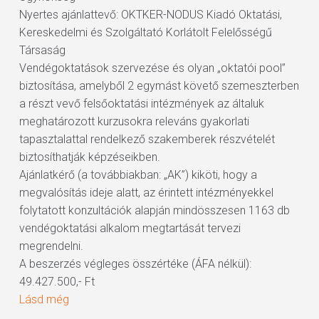
Nyertes ajánlattevő: OKTKER-NODUS Kiadó Oktatási,
Kereskedelmi és Szolgáltató Korlátolt Felelősségű
Társaság
Vendégoktatások szervezése és olyan „oktatói pool”
biztosítása, amelyből 2 egymást követő szemeszterben
a részt vevő felsőoktatási intézmények az általuk
meghatározott kurzusokra releváns gyakorlati
tapasztalattal rendelkező szakemberek részvételét
biztosíthatják képzéseikben.
Ajánlatkérő (a továbbiakban: „AK”) kiköti, hogy a
megvalósítás ideje alatt, az érintett intézményekkel
folytatott konzultációk alapján mindösszesen 1163 db
vendégoktatási alkalom megtartását tervezi
megrendelni.
A beszerzés végleges összértéke (ÁFA nélkül):
49.427.500,- Ft
Lásd még