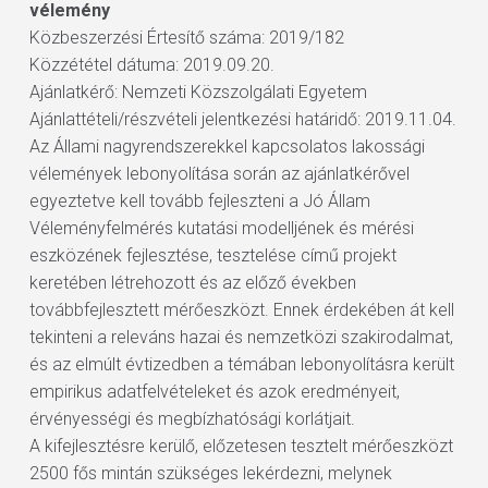
vélemény
Közbeszerzési Értesítő száma: 2019/182
Közzététel dátuma: 2019.09.20.
Ajánlatkérő: Nemzeti Közszolgálati Egyetem
Ajánlattételi/részvételi jelentkezési határidő: 2019.11.04.
Az Állami nagyrendszerekkel kapcsolatos lakossági
vélemények lebonyolítása során az ajánlatkérővel
egyeztetve kell tovább fejleszteni a Jó Állam
Véleményfelmérés kutatási modelljének és mérési
eszközének fejlesztése, tesztelése című projekt
keretében létrehozott és az előző években
továbbfejlesztett mérőeszközt. Ennek érdekében át kell
tekinteni a releváns hazai és nemzetközi szakirodalmat,
és az elmúlt évtizedben a témában lebonyolításra került
empirikus adatfelvételeket és azok eredményeit,
érvényességi és megbízhatósági korlátjait.
A kifejlesztésre kerülő, előzetesen tesztelt mérőeszközt
2500 fős mintán szükséges lekérdezni, melynek