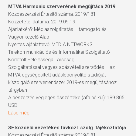
MTVA Harmonic szerverének megújítása 2019
Közbeszerzési Értesítő száma: 2019/181
Közzététel dátuma: 2019.09.19.
Ajánlatkérő: Médiaszolgáltatás – támogató és
Vagyonkezelő Alap
Nyertes ajánlattevő: MEDIA NETWORKS
Telekommunikációs és Informatikai Szolgáltató
Korlátolt Felelősségű Társaság
Szolgáltatással vegyes adásvételi szerződés – az
MTVA egységesített adáslebonyolító stúdióját
kiszolgáló szerverrendszer 2019-es megújításához
tárgyban
A beszerzés végleges összértéke (áfa nélkül): 189.805
USD
Lásd még
SE közcélú vezetékes távközl. szolg. tájékoztatója
Közbeszerzési Értesítő száma: 2019/181