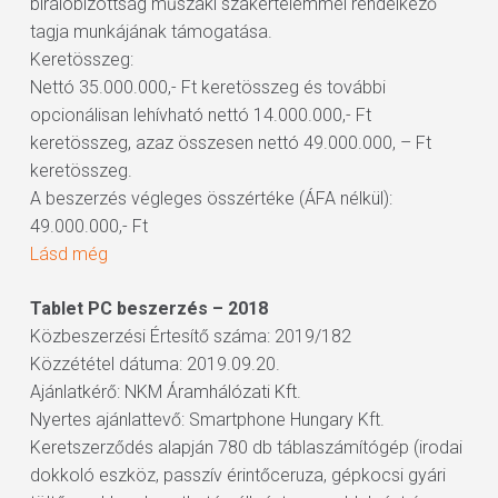
bírálóbizottság műszaki szakértelemmel rendelkező
tagja munkájának támogatása.
Keretösszeg:
Nettó 35.000.000,- Ft keretösszeg és további
opcionálisan lehívható nettó 14.000.000,- Ft
keretösszeg, azaz összesen nettó 49.000.000, – Ft
keretösszeg.
A beszerzés végleges összértéke (ÁFA nélkül):
49.000.000,- Ft
Lásd még
Tablet PC beszerzés – 2018
Közbeszerzési Értesítő száma: 2019/182
Közzététel dátuma: 2019.09.20.
Ajánlatkérő: NKM Áramhálózati Kft.
Nyertes ajánlattevő: Smartphone Hungary Kft.
Keretszerződés alapján 780 db táblaszámítógép (irodai
dokkoló eszköz, passzív érintőceruza, gépkocsi gyári