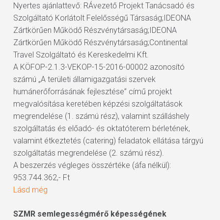
Nyertes ajánlattevő: RÁvezető Projekt Tanácsadó és
Szolgáltató Korlátolt Felelősségű Társaság;IDEONA
Zártkörűen Működő Részvénytársaság;IDEONA
Zártkörűen Működő Részvénytársaság;Continental
Travel Szolgáltató és Kereskedelmi Kft.
A KÖFOP-2.1.3-VEKOP-15-2016-00002 azonosító
számú „A területi államigazgatási szervek
humánerőforrásának fejlesztése” című projekt
megvalósítása keretében képzési szolgáltatások
megrendelése (1. számú rész), valamint szálláshely
szolgáltatás és előadó- és oktatóterem bérletének,
valamint étkeztetés (catering) feladatok ellátása tárgyú
szolgáltatás megrendelése (2. számú rész).
A beszerzés végleges összértéke (áfa nélkül):
953.744.362,- Ft
Lásd még
SZMR semlegességmérő képességének