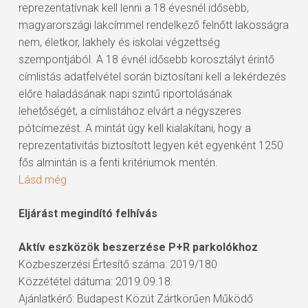
reprezentatívnak kell lenni a 18 évesnél idősebb,
magyarországi lakcímmel rendelkező felnőtt lakosságra
nem, életkor, lakhely és iskolai végzettség
szempontjából. A 18 évnél idősebb korosztályt érintő
címlistás adatfelvétel során biztosítani kell a lekérdezés
előre haladásának napi szintű riportolásának
lehetőségét, a címlistához elvárt a négyszeres
pótcímezést. A mintát úgy kell kialakítani, hogy a
reprezentativitás biztosított legyen két egyenként 1250
fős almintán is a fenti kritériumok mentén.
Lásd még
Eljárást megindító felhívás
Aktív eszközök beszerzése P+R parkolókhoz
Közbeszerzési Értesítő száma: 2019/180
Közzététel dátuma: 2019.09.18.
Ajánlatkérő: Budapest Közút Zártkörűen Működő