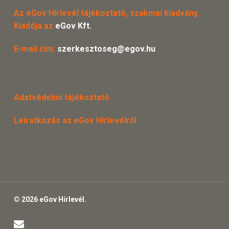
Az eGov Hírlevél tájékoztató, szakmai kiadvány.
Kiadója az
eGov Kft.
E-mail cím:
szerkesztoseg@egov.hu
Adatvédelmi tájékoztató
Leiratkozás az eGov Hírlevélről
© 2026 eGov Hírlevél.
email