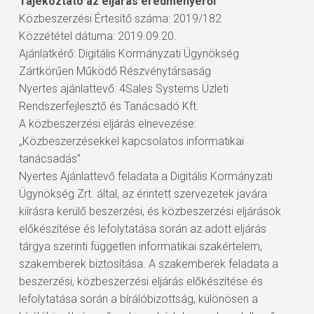
Tájékoztató az eljárás eredményéről
Közbeszerzési Értesítő száma: 2019/182
Közzététel dátuma: 2019.09.20.
Ajánlatkérő: Digitális Kormányzati Ügynökség
Zártkörűen Működő Részvénytársaság
Nyertes ajánlattevő: 4Sales Systems Üzleti
Rendszerfejlesztő és Tanácsadó Kft.
A közbeszerzési eljárás elnevezése:
„Közbeszerzésekkel kapcsolatos informatikai
tanácsadás”
Nyertes Ajánlattevő feladata a Digitális Kormányzati
Ügynökség Zrt. által, az érintett szervezetek javára
kiírásra kerülő beszerzési, és közbeszerzési eljárások
előkészítése és lefolytatása során az adott eljárás
tárgya szerinti független informatikai szakértelem,
szakemberek biztosítása. A szakemberek feladata a
beszerzési, közbeszerzési eljárás előkészítése és
lefolytatása során a bírálóbizottság, különösen a