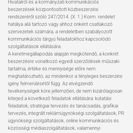
Hivatalról és a kormányzati kommunikációs
beszerzések központosított közbeszerzési
rendszeréről szóló 247/2014. (X. 1.) Korm. rendelet
hatálya alá tartozó vagy ahhoz önként csatlakozó
szervezetek számára, a rendeletben szabályozott
kommunikációs tárgyú feladatokhoz kapcsolódó
szolgáltatások ellátására.
A keretmegállapodás alapján megkötendő, a konkrét
beszerzésre vonatkozó egyedi szerződések műszaki
tartalma, értéke és mennyisége előre nem
meghatározható, az mindenkor a tényleges beszerzési
igény felmerülésétől függ. Az elvégzendő
tevékenységek köre jellemzően, de nem kizárólagosan
kiterjed a következő feladatok ellátására: kutatási
feladatok, stratégiai tervezés és tanácsadás, grafikai
tervezés, integrált reklámügynökségi szolgáltatások, PR
ügynökségi szolgáltatások, online kommunikációs és
közösségi médiaszolgáltatások, valamennyi