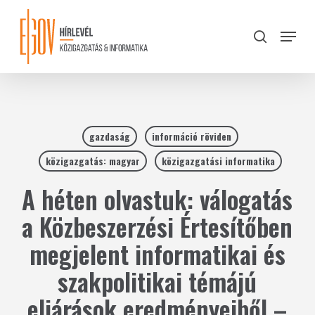
Skip
to
Menu
search
main
Close
content
Menu
gazdaság
információ röviden
közigazgatás: magyar
közigazgatási informatika
A héten olvastuk: válogatás
a Közbeszerzési Értesítőben
megjelent informatikai és
szakpolitikai témájú
eljárások eredményeiből –