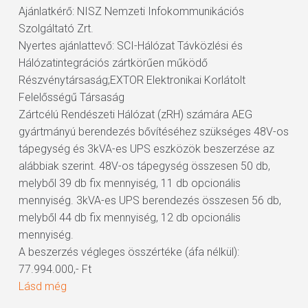
Ajánlatkérő: NISZ Nemzeti Infokommunikációs
Szolgáltató Zrt.
Nyertes ajánlattevő: SCI-Hálózat Távközlési és
Hálózatintegrációs zártkörűen működő
Részvénytársaság;EXTOR Elektronikai Korlátolt
Felelősségű Társaság
Zártcélú Rendészeti Hálózat (zRH) számára AEG
gyártmányú berendezés bővítéséhez szükséges 48V-os
tápegység és 3kVA-es UPS eszközök beszerzése az
alábbiak szerint. 48V-os tápegység összesen 50 db,
melyből 39 db fix mennyiség, 11 db opcionális
mennyiség. 3kVA-es UPS berendezés összesen 56 db,
melyből 44 db fix mennyiség, 12 db opcionális
mennyiség.
A beszerzés végleges összértéke (áfa nélkül):
77.994.000,- Ft
Lásd még