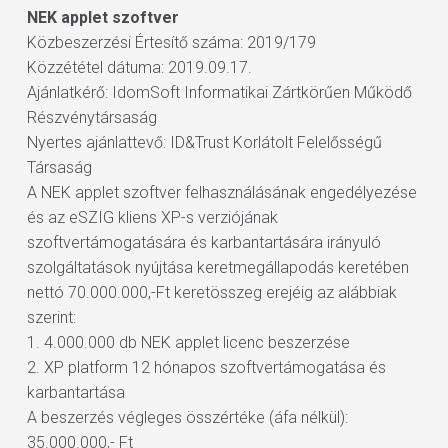
NEK applet szoftver
Közbeszerzési Értesítő száma: 2019/179
Közzététel dátuma: 2019.09.17.
Ajánlatkérő: IdomSoft Informatikai Zártkörűen Működő
Részvénytársaság
Nyertes ajánlattevő: ID&Trust Korlátolt Felelősségű
Társaság
A NEK applet szoftver felhasználásának engedélyezése
és az eSZIG kliens XP-s verziójának
szoftvertámogatására és karbantartására irányuló
szolgáltatások nyújtása keretmegállapodás keretében
nettó 70.000.000,-Ft keretösszeg erejéig az alábbiak
szerint:
1. 4.000.000 db NEK applet licenc beszerzése
2. XP platform 12 hónapos szoftvertámogatása és
karbantartása
A beszerzés végleges összértéke (áfa nélkül):
35.000.000,- Ft