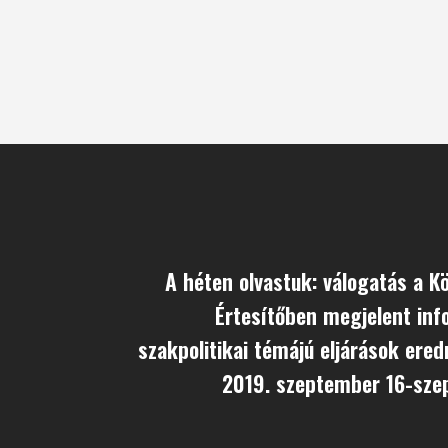
A héten olvastuk: válogatás a K
Értesítőben megjelent inf
szakpolitikai témájú eljárások ere
2019. szeptember 16-sze