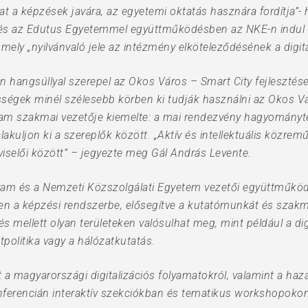
t a képzések javára, az egyetemi oktatás hasznára fordítja”-
 az Edutus Egyetemmel együttműködésben az NKE-n indul el a
ly „nyilvánvaló jele az intézmény elköteleződésének a digital
ön hangsúllyal szerepel az Okos Város – Smart City fejlesztése
sségek minél szélesebb körben ki tudják használni az Okos Vá
gram szakmai vezetője kiemelte: a mai rendezvény hagyományte
lakuljon ki a szereplők között. „Aktív és intellektuális közre
viselői között” – jegyezte meg Gál András Levente.
gram és a Nemzeti Közszolgálati Egyetem vezetői együttműködé
a képzési rendszerbe, elősegítve a kutatómunkát és szakmai
mellett olyan területeken valósulhat meg, mint például a digi
tpolitika vagy a hálózatkutatás.
 a magyarországi digitalizációs folyamatokról, valamint a haza
onferencián interaktív szekciókban és tematikus workshopokon