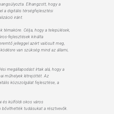
 hangsúlyozta. Elhangzott, hogy a
 digitális térségfejlesztési
izáció iránt.
k témaköre. Célja, hogy a települések,
ros-fejlesztések kínálta
remtő jelleggel azért valósult meg,
működésre van szükség mind az állami,
si megállapodást írtak alá, hogy a
 műhelyek létrejöttét. Az
tális közszolgálat fejlesztése, a
i és külföldi okos város
 bővíthették tudásukat a résztvevők.