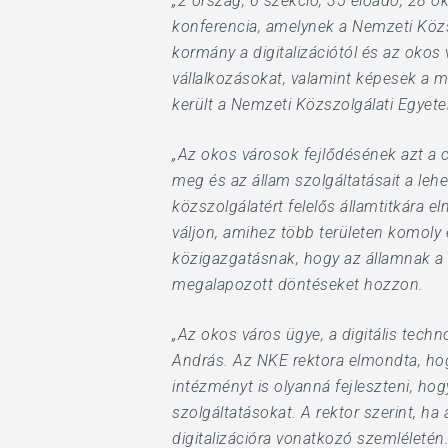
„2 ország, 6 szekció, 35 előadó, 28 o
konferencia, amelynek a Nemzeti Köz
kormány a digitalizációtól és az okos 
vállalkozásokat, valamint képesek a m
Hit enter to search or ESC to close
került a Nemzeti Közszolgálati Egyete
„Az okos városok fejlődésének azt a 
meg és az állam szolgáltatásait a leh
közszolgálatért felelős államtitkára
váljon, amihez több területen komoly 
közigazgatásnak, hogy az államnak a
megalapozott döntéseket hozzon.
„Az okos város ügye, a digitális techn
András. Az NKE rektora elmondta, hog
intézményt is olyanná fejleszteni, ho
szolgáltatásokat. A rektor szerint, ha
digitalizációra vonatkozó szemléletén