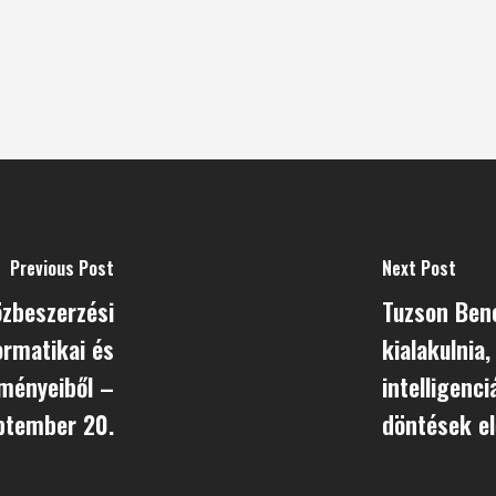
Previous Post
Next Post
özbeszerzési
Tuzson Benc
ormatikai és
kialakulnia
dményeiből –
intelligenc
ptember 20.
döntések e