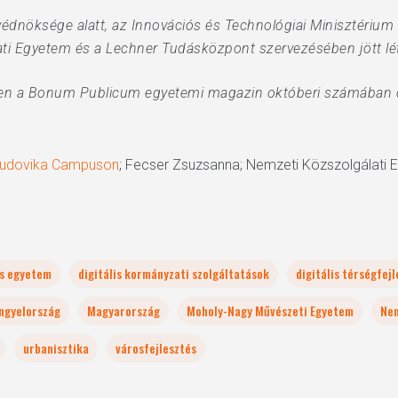
édnöksége alatt, az Innovációs és Technológiai Minisztérium 
ti Egyetem és a Lechner Tudásközpont szervezésében jött lét
ben a Bonum Publicum egyetemi magazin októberi számában o
 Ludovika Campuson
; Fecser Zsuzsanna; Nemzeti Közszolgálati 
is egyetem
digitális kormányzati szolgáltatások
digitális térségfej
ngyelország
Magyarország
Moholy-Nagy Művészeti Egyetem
Nem
urbanisztika
városfejlesztés