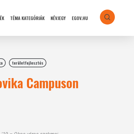
ÉK
TÉMA KATEGÓRIÁK
NÉVJEGY
EGOV.HU
search
ka
területfejlesztés
dovika Campuson