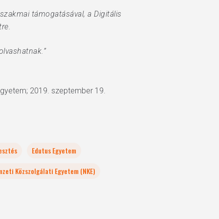
szakmai támogatásával, a Digitális
re.
lvashatnak.”
Egyetem; 2019. szeptember 19.
lesztés
Edutus Egyetem
zeti Közszolgálati Egyetem (NKE)