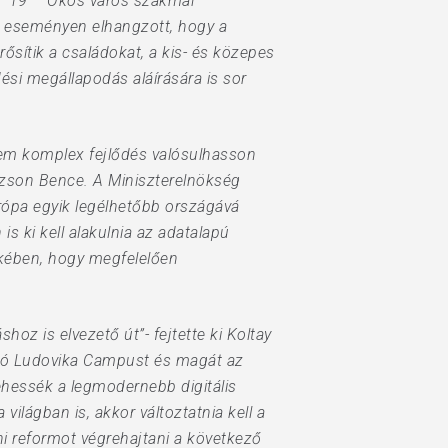
ns ’19 – Okos város szakmai
ó eseményen elhangzott, hogy a
rősítik a családokat, a kis- és közepes
ési megállapodás aláírására is sor
nem komplex fejlődés valósulhasson
Tuzson Bence. A Miniszterelnökség
urópa egyik legélhetőbb országává
s ki kell alakulnia az adatalapú
kében, hogy megfelelően
oz is elvezető út”- fejtette ki Koltay
ító Ludovika Campust és magát az
ehessék a legmodernebb digitális
ilágban is, akkor változtatnia kell a
ni reformot végrehajtani a következő