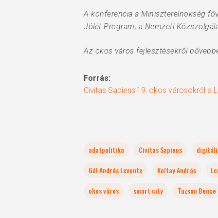
A konferencia a Miniszterelnökség főv
Jólét Program, a Nemzeti Közszolgála
Az okos város fejlesztésekről bőveb
Forrás:
Civitas Sapiens’19: okos városokról a
adatpolitika
Civitas Sapiens
digitál
Gál András Levente
Koltay András
Le
okos város
smart city
Tuzson Bence