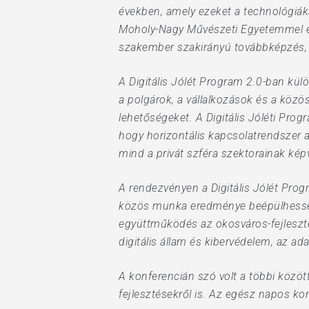
években, amely ezeket a technológiáka
Moholy-Nagy Művészeti Egyetemmel és
szakember szakirányú továbbképzés, me
A Digitális Jólét Program 2.0-ban kül
a polgárok, a vállalkozások és a közö
lehetőségeket. A Digitális Jóléti Pro
hogy horizontális kapcsolatrendszer a
mind a privát szféra szektorainak kép
A rendezvényen a Digitális Jólét Pro
közös munka eredménye beépülhessen 
együttműködés az okosváros-fejlesztés 
digitális állam és kibervédelem, az ada
A konferencián szó volt a többi között
fejlesztésekről is. Az egész napos k