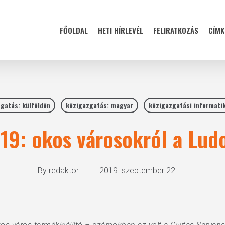
FŐOLDAL
HETI HÍRLEVÉL
FELIRATKOZÁS
CÍMK
gatás: külföldön
közigazgatás: magyar
közigazgatási informati
s’19: okos városokról a Lu
By
redaktor
2019. szeptember 22.