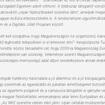
kos város termékkiállító – számokban ez volt a Civitas Sapie
szolgálati Egyetem adott otthont. A többszáz látogatót vonz
városoktól „olyan fejlesztéseket szeretne látni”, amelyek mege
agyar kultúra kiterjesztésére is. A rendezvényen együttműköd
m és a Digitális Jólét Program között.
célt kell szolgálnia, hogy Magyarországon ne szigetszerű, ha
ető legkisebb településen is el lehessen érni”- hangsúlyozta 
 elmondta: közös társadalmi cél, hogy 2030-ra Magyarország E
előrelépésre van szükség. Véleménye szerint Magyarországon i
 szükséges mennyiségű adat álljon rendelkezésre annak érde
ológiák hatékony használata a jó államhoz és a jó közigazgatásh
y szeretnék az egyedülálló és páratlan lehetőségeket biztos
gy az egyetemi polgárok és a campusra látogatók is igénybe v
 a magyar felsőoktatás versenyképes akar lenni Európában és a v
. „Az NKE szeretne ebben élen járni: olyan oktatás-módszerta