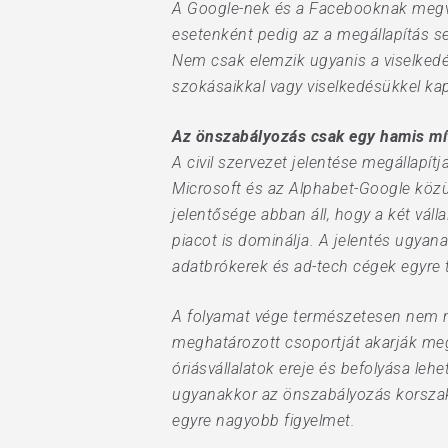
A Google-nek és a Facebooknak megvan
esetenként pedig az a megállapítás se
Nem csak elemzik ugyanis a viselkedé
szokásaikkal vagy viselkedésükkel ka
Az önszabályozás csak egy hamis mí
A civil szervezet jelentése megállapí
Microsoft és az Alphabet-Google közül
jelentősége abban áll, hogy a két váll
piacot is dominálja. A jelentés ugyana
adatbrókerek és ad-tech cégek egyre 
A folyamat vége természetesen nem m
meghatározott csoportját akarják meg
óriásvállalatok ereje és befolyása l
ugyanakkor az önszabályozás korszaká
egyre nagyobb figyelmet.