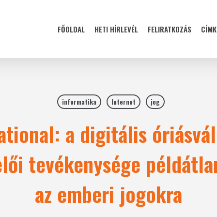
FŐOLDAL
HETI HÍRLEVÉL
FELIRATKOZÁS
CÍMK
informatika
Internet
jog
tional: a digitális óriásvá
lői tevékenysége példátlan
az emberi jogokra