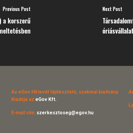
Previous Post
Next Post
) a korszerű
Társadalomf
meltetésben
óriásvállala
Az eGov Hírlevél tájékoztató, szakmai kiadvány.
A
Kiadója az
eGov Kft.
L
E-mail cím:
szerkesztoseg@egov.hu