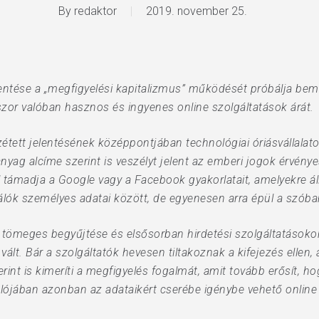
By
redaktor
2019. november 25.
elentése a „megfigyelési kapitalizmus” működését próbálja bemu
zor valóban hasznos és ingyenes online szolgáltatások árát.
étett jelentésének középpontjában technológiai óriásvállalato
anyag alcíme szerint is veszélyt jelent az emberi jogok érvén
ámadja a Google vagy a Facebook gyakorlatait, amelyekre ál
álók személyes adatai között, de egyenesen arra épül a szó
 tömeges begyűjtése és elsősorban hirdetési szolgáltatásokon
é vált. Bár a szolgáltatók hevesen tiltakoznak a kifejezés ellen
int is kimeríti a megfigyelés fogalmát, amit tovább erősít, h
valójában azonban az adataikért cserébe igénybe vehető online 