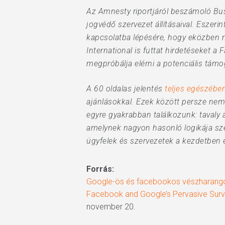
Az Amnesty riportjáról beszámoló Bus
jogvédő szervezet állításaival. Eszer
kapcsolatba lépésére, hogy eközben
International is futtat hirdetéseket 
megpróbálja elérni a potenciális támo
A 60 oldalas jelentés
teljes egészébe
ajánlásokkal. Ezek között persze ne
egyre gyakrabban találkozunk: tavaly á
amelynek nagyon hasonló logikája sz
ügyfelek és szervezetek a kezdetben
Forrás:
Google-ös és facebookos vészharangot
Facebook and Google’s Pervasive Surv
november 20.