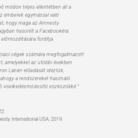
 módon teljes ellentétben áll a
e az emberek egymással való
tat, hogy maga az Amnesty
nagyban hasonlít a Facebookéra:
előmozdítására fordítja.
 piaci cégek számára megfogalmazott
, amelyekkel az utóbbi években
aron Lanier előadását idéztük,
, ahogy a rendszereket használó
ő viselkedésmódosító eszközökké.”
22.
esty International USA; 2019.