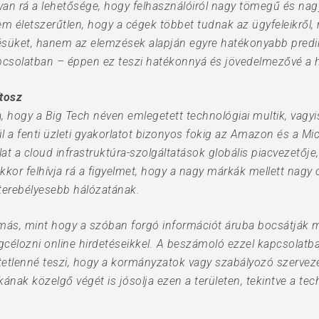
 rá a lehetősége, hogy felhasználóiról nagy tömegű és nagy
m életszerűtlen, hogy a cégek többet tudnak az ügyfeleikről,
süket, hanem az elemzések alapján egyre hatékonyabb predikci
pcsolatban – éppen ez teszi hatékonnyá és jövedelmezővé a hi
tosz
tja, hogy a Big Tech néven emlegetett technológiai multik, vag
 a fenti üzleti gyakorlatot bizonyos fokig az Amazon és a Mic
alat a cloud infrastruktúra-szolgáltatások globális piacvezet
kkor felhívja rá a figyelmet, hogy a nagy márkák mellett nagy 
terebélyesebb hálózatának.
ás, mint hogy a szóban forgó információt áruba bocsátják mi
célozni online hirdetéseikkel. A beszámoló ezzel kapcsolatba
ehetetlenné teszi, hogy a kormányzatok vagy szabályozó szerv
nak közelgő végét is jósolja ezen a területen, tekintve a 