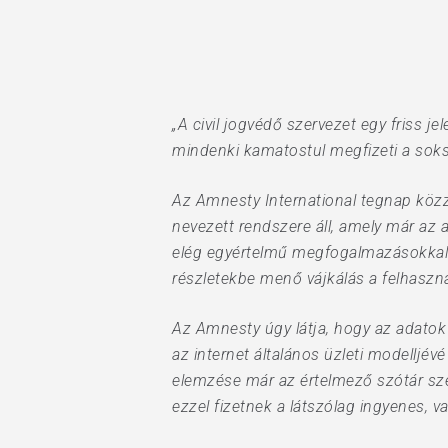
Hit enter to search or ESC to close
„A civil jogvédő szervezet egy friss j
mindenki kamatostul megfizeti a soks
Az Amnesty International tegnap közz
nevezett rendszere áll, amely már az 
elég egyértelmű megfogalmazásokkal t
részletekbe menő vájkálás a felhaszn
Az Amnesty úgy látja, hogy az adatok
az internet általános üzleti modelljév
elemzése már az értelmező szótár szer
ezzel fizetnek a látszólag ingyenes, 