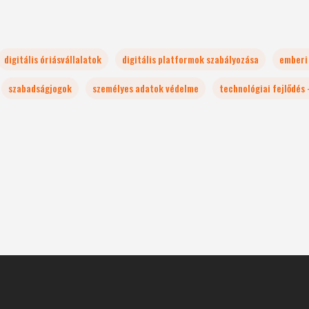
digitális óriásvállalatok
digitális platformok szabályozása
emberi
szabadságjogok
személyes adatok védelme
technológiai fejlődés 