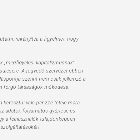
tatni, ráirányítva a figyelmet, hogy
k „megfigyelési kapitalizmusnak”
yesülésére. A jogvédő szervezet ebben
láspontja szerint nem csak jellemző a
ban forgó társaságok működése.
 keresztül való pénzzé tétele mára
, az adatok folyamatos gyűjtése és
ogy a felhasználók tulajdonképpen
szolgáltatásokért.