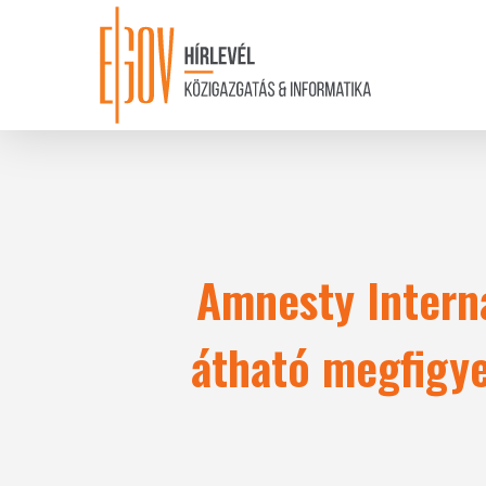
Skip
to
main
content
Amnesty Interna
átható megfigye