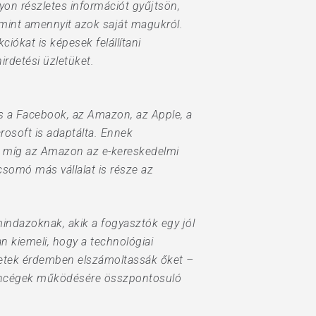
on részletes információt gyűjtsön,
 mint amennyit azok saját magukról.
ókat is képesek felállítani
rdetési üzletüket.
yis a Facebook, az Amazon, az Apple, a
rosoft is adaptálta. Ennek
ője, míg az Amazon az e-kereskedelmi
csomó más vállalat is része az
ndazoknak, akik a fogyasztók egy jól
n kiemeli, hogy a technológiai
ezetek érdemben elszámoltassák őket –
techcégek működésére összpontosuló