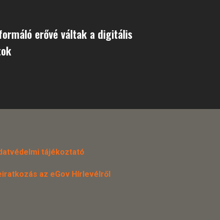
ormáló erővé váltak a digitális
tok
datvédelmi tájékoztató
eiratkozás az eGov Hírlevélről