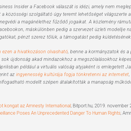
iness Insider a Facebook válaszát is idézi, amely nem meglepő
int a közösségi szolgáltató úgy teremt lehetőséget világszert
 megvédi a magánélethez fűződő jogaikat. A közlemény rámu
a Facebookon, máskülönben pedig a szervezet üzleti modellje 
gatókat, pénzt szerez tőlük, a támogatást pedig küldetésének 
n ezen a hivatkozáson olvasható
, benne a kormányzatok és a
m sok újdonság akad mindazokhoz a megszólalásokhoz képest
prilisban például a virtuális valóság atyjaként is emlegetett J
erint az
ingyenesség kultúrája fogja tönkretenni az internetet
 elfogadható modellt szépen átalakították a manapság működ
 kongat az Amnesty International
; Bitport.hu; 2019. november 
eillance Poses An Unprecedented Danger To Human Rights
; Amn