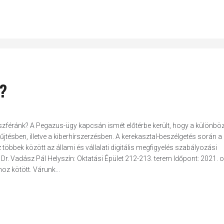
k?
t szféránk? A Pegazus-ügy kapcsán ismét előtérbe került, hogy a különbö
jtésben, illetve a kiberhírszerzésben. A kerekasztal-beszélgetés során a
öbbek között az állami és vállalati digitális megfigyelés szabályozási
, Dr. Vadász Pál Helyszín: Oktatási Épület 212-213. terem Időpont: 2021. 
z kötött. Várunk...