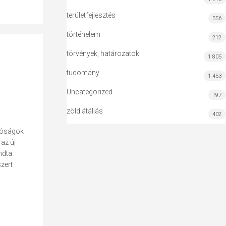
területfejlesztés
556
történelem
212
törvények, határozatok
1 805
tudomány
1 453
Uncategorized
197
zöld átállás
402
atóságok
az új
ndta
zert