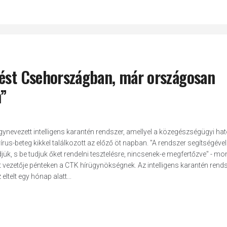
tést Csehországban, már országosan
n”
nevezett intelligens karantén rendszer, amellyel a közegészségügyi h
s-beteg kikkel találkozott az előző öt napban. "A rendszer segítségével 
k, s be tudjuk őket rendelni tesztelésre, nincsenek-e megfertőzve" - mo
 vezetője pénteken a CTK hírügynökségnek. Az intelligens karantén rends
ltelt egy hónap alatt...