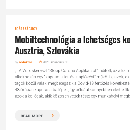
EGÉSZSÉGÜGY
Mobiltechnológia a lehetséges ko
Ausztria, Szlovákia
by
redaktor
2020. március 30.
„...A Vöröskereszt "Stopp Corona Applikációt" indított; az alkal
alkalmazás egy "kapcsolattartási naplóként" működik; azok, akik
tagok közül valaki megbetegszik a Covid-19 fertőzés következtéb
48 órában kapcsolatba lépett, így például könnyebben elérhetők
azok a kollégák, akik közösen vettek részt egy munkahelyi megbes
READ MORE