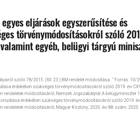
 egyes eljárások egyszerűsítése és
éges törvénymódosításokról szóló 201
 valamint egyéb, belügyi tárgyú minis
airól szóló 78/2015. (XII. 23.) BM rendelet módosítása...” Forrás: 10/20
nizálása érdekében szükséges törvénymódosításokról szóló 2019. évi CXV
eri rendeletek módosításáról; Nemzeti Jogszabálytár A belügyminiszter 
ektronizálása érdekében szükséges törvénymódosításokról szóló 2019. év
i rendeletek módosításáról; Magyar Közlöny; 2020. évi 88. szám; 2020. á