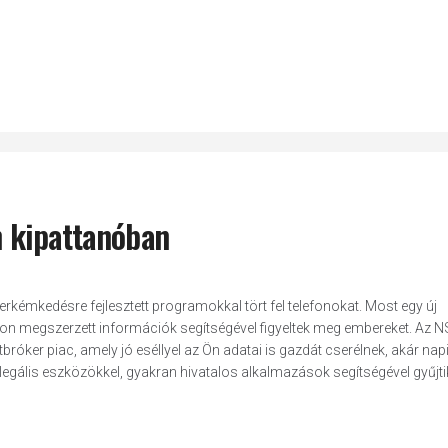
n kipattanóban
berkémkedésre fejlesztett programokkal tört fel telefonokat. Most egy új
okon megszerzett információk segítségével figyeltek meg embereket. Az N
tbróker piac, amely jó eséllyel az Ön adatai is gazdát cserélnek, akár nap
e legális eszközökkel, gyakran hivatalos alkalmazások segítségével gyűjt