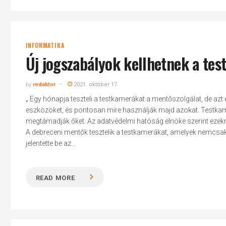
INFORMATIKA
Új jogszabályok kellhetnek a te
by
redaktor
2021. október 17.
„ Egy hónapja teszteli a testkamerákat a mentőszolgálat, de az
eszközöket, és pontosan mire használják majd azokat. Testkam
megtámadják őket. Az adatvédelmi hatóság elnöke szerint ezekn
A debreceni mentők tesztelik a testkamerákat, amelyek nemcsak
jelentette be az...
READ MORE