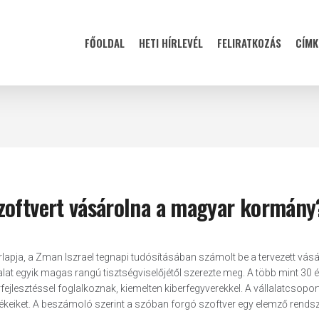
FŐOLDAL
HETI HÍRLEVÉL
FELIRATKOZÁS
CÍMK
zoftvert vásárolna a magyar kormány
rlapja, a Zman Iszrael tegnapi tudósításában számolt be a tervezett vásá
alat egyik magas rangú tisztségviselőjétől szerezte meg. A több mint 30 
jlesztéssel foglalkoznak, kiemelten kiberfegyverekkel. A vállalatcsoport
mékeiket. A beszámoló szerint a szóban forgó szoftver egy elemző rendsz