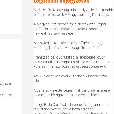
A hőség és szárazság miatti helyzet legkritikusabb
öt napja következik – Magyarország Kormánya
A Magyar Közlönyben megjelentek az európai
uniós források elérése érdekében módosított
helyreállítási terv részletei
Miniszteri biztos készíti elő az Egészségügyi
Minőségellenőrzési Hatóság létrehozását
Transzlációs jövőkutatás: a lehetséges jövők
szisztematikus vizsgálatától a jelenben meghozott
kutatási, finanszírozási és képzési döntésekig
Az EU elektrifikációval küzdene a klímaváltozás
ellen
SA és a
i
A generatív mesterséges intelligencia elterjedése
ik össze,
az európai közigazgatási szervezetekben
Interjú Balla Csillával, a Lechner fotogrammetriai
területének vezetőjével a hazai téradat-
ökoszisztéma jövőjéről és a légi adatgyűjtések