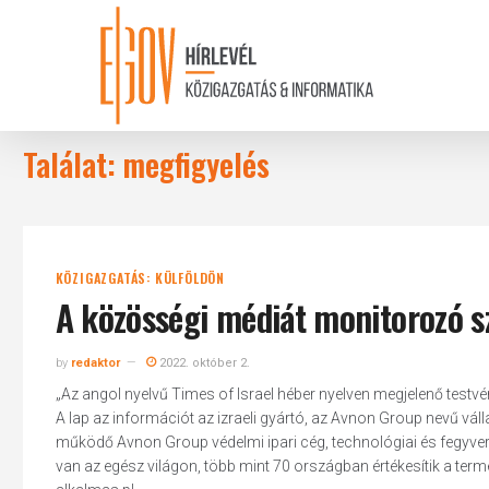
Skip
to
main
content
Találat: megfigyelés
KÖZIGAZGATÁS: KÜLFÖLDÖN
A közösségi médiát monitorozó s
by
redaktor
2022. október 2.
„Az angol nyelvű Times of Israel héber nyelven megjelenő testvé
A lap az információt az izraeli gyártó, az Avnon Group nevű váll
működő Avnon Group védelmi ipari cég, technológiai és fegyverfe
van az egész világon, több mint 70 országban értékesítik a ter