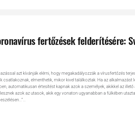
ronavírus fertőzések felderítésére: S
mazással azt kívánják elérni, hogy megakadályozzák a vírusfertőzés terje
 csatlakoznak, elmenthetik, mikor kivel találkoztak. Ha az alkalmazást l
en, automatikusan értesítést kapnak azok a személyek, akikkel az illető 
 lesznek azok az utasok, akik egy vonaton ugyanabban a fülkében utazta
zélésen...”...