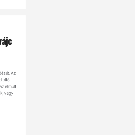
vájc
dését. Az
etöltő
az elmúlt
k, vagy