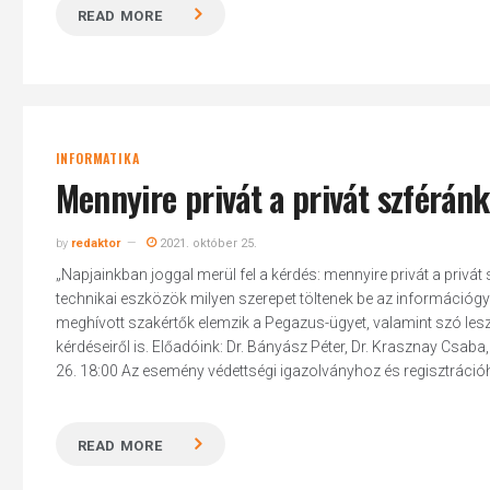
READ MORE
INFORMATIKA
Mennyire privát a privát szférán
by
redaktor
2021. október 25.
„Napjainkban joggal merül fel a kérdés: mennyire privát a privá
technikai eszközök milyen szerepet töltenek be az információgyű
meghívott szakértők elemzik a Pegazus-ügyet, valamint szó lesz t
kérdéseiről is. Előadóink: Dr. Bányász Péter, Dr. Krasznay Csaba
26. 18:00 Az esemény védettségi igazolványhoz és regisztrációho
READ MORE