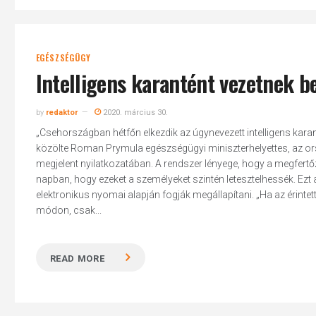
EGÉSZSÉGÜGY
Intelligens karantént vezetnek 
by
redaktor
2020. március 30.
„Csehországban hétfőn elkezdik az úgynevezett intelligens kara
közölte Roman Prymula egészségügyi miniszterhelyettes, az o
megjelent nyilatkozatában. A rendszer lényege, hogy a megfertő
napban, hogy ezeket a személyeket szintén letesztelhessék. Ezt 
elektronikus nyomai alapján fogják megállapítani. „Ha az érint
módon, csak...
READ MORE