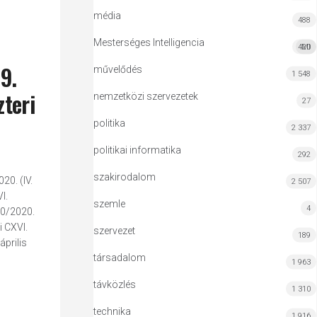
média
488
Mesterséges Intelligencia
420
MI
9.
művelődés
1 548
zteri
nemzetközi szervezetek
27
politika
2 337
politikai informatika
292
szakirodalom
20. (IV.
2 507
I.
szemle
4
10/2020.
i CXVI.
szervezet
189
prilis
társadalom
1 963
távközlés
1 310
technika
1 916