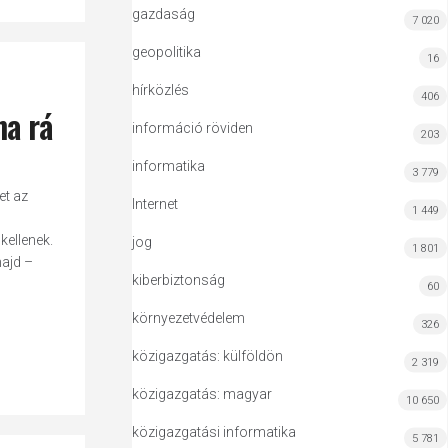
gazdaság
7 020
geopolitika
16
hírközlés
406
na rá
információ röviden
203
informatika
3 779
et az
Internet
1 449
kellenek.
jog
1 801
majd –
kiberbiztonság
60
környezetvédelem
326
közigazgatás: külföldön
2 319
közigazgatás: magyar
10 650
közigazgatási informatika
5 781