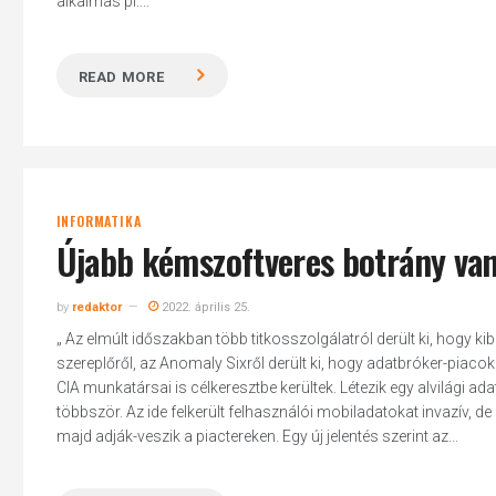
alkalmas pl....
READ MORE
INFORMATIKA
Újabb kémszoftveres botrány va
by
redaktor
2022. április 25.
„ Az elmúlt időszakban több titkosszolgálatról derült ki, hogy ki
szereplőről, az Anomaly Sixről derült ki, hogy adatbróker-piac
CIA munkatársai is célkeresztbe kerültek. Létezik egy alvilági ada
többször. Az ide felkerült felhasználói mobiladatokat invazív, d
majd adják-veszik a piactereken. Egy új jelentés szerint az...
Hit enter to search or ESC to close