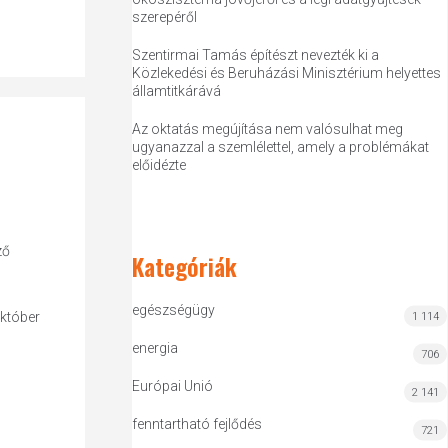
szerepéről
Szentirmai Tamás építészt nevezték ki a
Közlekedési és Beruházási Minisztérium helyettes
államtitkárává
Az oktatás megújítása nem valósulhat meg
ugyanazzal a szemlélettel, amely a problémákat
előidézte
ző
Kategóriák
egészségügy
október
1 114
energia
706
Európai Unió
2 141
fenntartható fejlődés
721