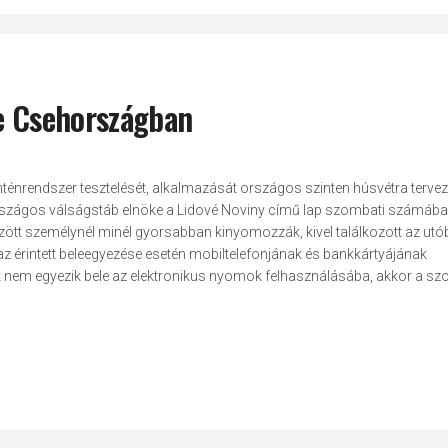
be Csehországban
nténrendszer tesztelését, alkalmazását országos szinten húsvétra tervez
rszágos válságstáb elnöke a Lidové Noviny című lap szombati számáb
zött személynél minél gyorsabban kinyomozzák, kivel találkozott az utób
az érintett beleegyezése esetén mobiltelefonjának és bankkártyájának
ett nem egyezik bele az elektronikus nyomok felhasználásába, akkor a s