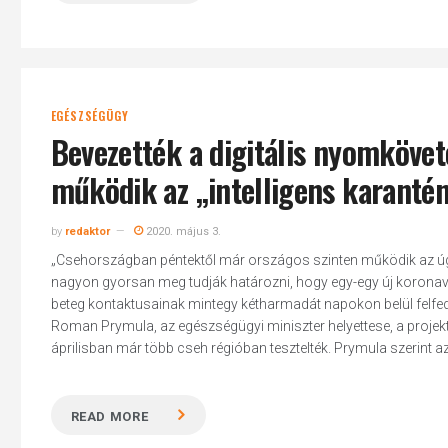
EGÉSZSÉGÜGY
Bevezették a digitális nyomköve
működik az „intelligens karanté
by
redaktor
2020. május 3.
„Csehországban péntektől már országos szinten működik az úgy
nagyon gyorsan meg tudják határozni, hogy egy-egy új koronavíru
beteg kontaktusainak mintegy kétharmadát napokon belül felfedjü
Roman Prymula, az egészségügyi miniszter helyettese, a projekt
áprilisban már több cseh régióban tesztelték. Prymula szerint az e
READ MORE