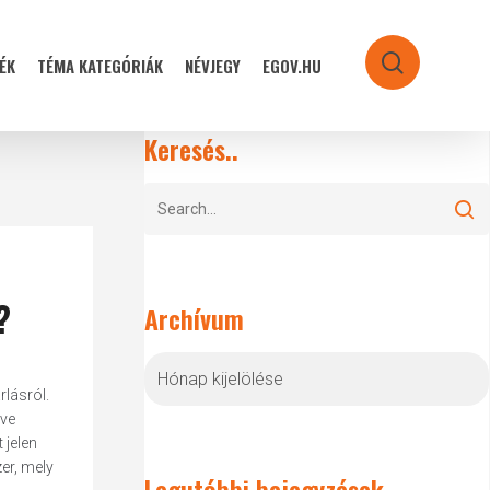
ÉK
TÉMA KATEGÓRIÁK
NÉVJEGY
EGOV.HU
search
Keresés..
?
Archívum
Archívum
rlásról.
éve
 jelen
er, mely
Legutóbbi bejegyzések