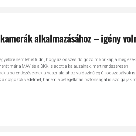
stkamerák alkalmazásához – igény vol
t egyelőre nem lehet tudni, hogy az összes dolgozó mikor kapja meg ezek
erát már a MÁV és a BKK is adott a kalauzainak, mert rendszeresen
ek a berendezéseknek a használatához valószínűleg új jogszabályok is 
 a dolgozók védelmét, hanem a betegellátás biztonságát is szolgálják 