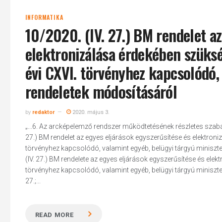
INFORMATIKA
10/2020. (IV. 27.) BM rendelet az
elektronizálása érdekében szüks
évi CXVI. törvényhez kapcsolódó,
rendeletek módosításáról
by
redaktor
2020. május 3.
„...6. Az arcképelemző rendszer működtetésének részletes szabály
27.) BM rendelet az egyes eljárások egyszerűsítése és elektro
törvényhez kapcsolódó, valamint egyéb, belügyi tárgyú miniszt
(IV. 27.) BM rendelete az egyes eljárások egyszerűsítése és el
törvényhez kapcsolódó, valamint egyéb, belügyi tárgyú miniszter
27.;...
READ MORE