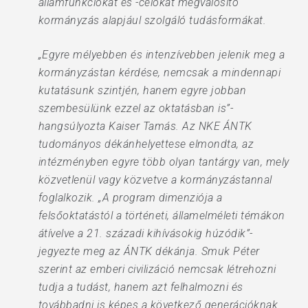
államfunkciókat és -célokat megvalósító
kormányzás alapjául szolgáló tudásformákat.
„Egyre mélyebben és intenzívebben jelenik meg a
kormányzástan kérdése, nemcsak a mindennapi
kutatásunk szintjén, hanem egyre jobban
szembesülünk ezzel az oktatásban is”-
hangsúlyozta Kaiser Tamás. Az NKE ÁNTK
tudományos dékánhelyettese elmondta, az
intézményben egyre több olyan tantárgy van, mely
közvetlenül vagy közvetve a kormányzástannal
foglalkozik. „A program dimenziója a
felsőoktatástól a történeti, államelméleti témákon
átívelve a 21. századi kihívásokig húzódik”-
jegyezte meg az ÁNTK dékánja. Smuk Péter
szerint az emberi civilizáció nemcsak létrehozni
tudja a tudást, hanem azt felhalmozni és
továbbadni is képes a következő generációknak.