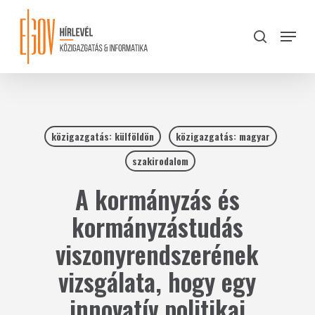
Skip
to
Menu
search
main
Close
content
Menu
közigazgatás: külföldön
közigazgatás: magyar
szakirodalom
A kormányzás és
kormányzástudás
viszonyrendszerének
vizsgálata, hogy egy
innovatív politikai