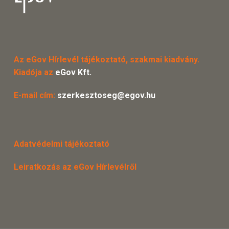
Az eGov Hírlevél tájékoztató, szakmai kiadvány.
Kiadója az
eGov Kft.
E-mail cím:
szerkesztoseg@egov.hu
Adatvédelmi tájékoztató
Leiratkozás az eGov Hírlevélről