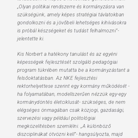
„Olyan politikai rendszerre és kormányzásra van
szükségünk, amely képes stratégiai távlatokban
gondolkozni és a jövőbeli lehetséges kihívásokra
is próbál készségeket és tudást felhalmozni”-
jelentette ki.
Kis Norbert a hatékony tanulást és az egyéni
képességek fejlesztését szolgáló pedagógiai
program tükrében mutatta be a kormányzástant a
felsőoktatásban. Az NKE fejlesztési
rektorhelyettese szerint egy kormány működését -
ha folyamatában, modellszerűen nézzük egy-egy
kormánydöntés életciklusát- szükséges, de nem
elégséges önmagában csak közjogi, gazdasági,
szervezési vagy például politológiai
megközelítésben szemlélni. „A különböző
diszciplinákat ötvözni kell”- hangsúlyozta, majd