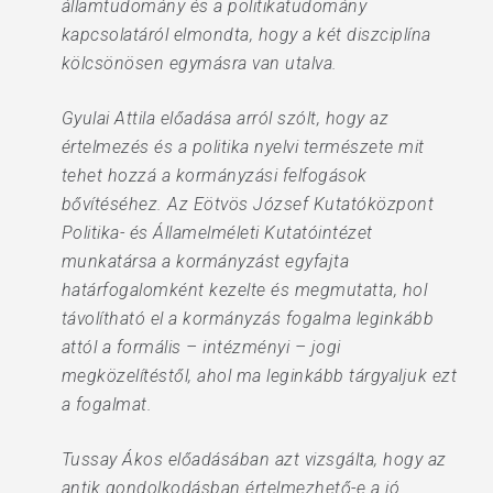
államtudomány és a politikatudomány
kapcsolatáról elmondta, hogy a két diszciplína
kölcsönösen egymásra van utalva.
Gyulai Attila előadása arról szólt, hogy az
értelmezés és a politika nyelvi természete mit
tehet hozzá a kormányzási felfogások
bővítéséhez. Az Eötvös József Kutatóközpont
Politika- és Államelméleti Kutatóintézet
munkatársa a kormányzást egyfajta
határfogalomként kezelte és megmutatta, hol
távolítható el a kormányzás fogalma leginkább
attól a formális – intézményi – jogi
megközelítéstől, ahol ma leginkább tárgyaljuk ezt
a fogalmat.
Tussay Ákos előadásában azt vizsgálta, hogy az
antik gondolkodásban értelmezhető-e a jó