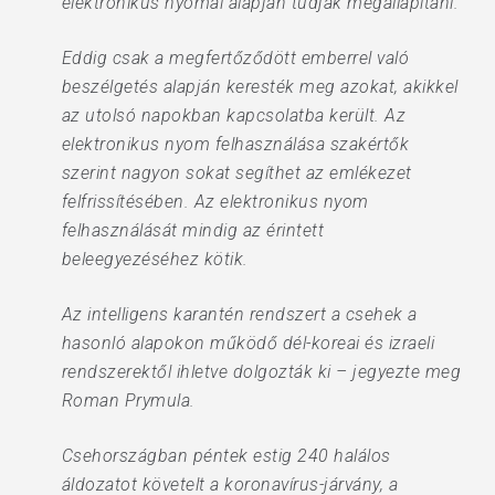
elektronikus nyomai alapján tudják megállapítani.
Eddig csak a megfertőződött emberrel való
beszélgetés alapján keresték meg azokat, akikkel
az utolsó napokban kapcsolatba került. Az
elektronikus nyom felhasználása szakértők
szerint nagyon sokat segíthet az emlékezet
felfrissítésében. Az elektronikus nyom
felhasználását mindig az érintett
beleegyezéséhez kötik.
Az intelligens karantén rendszert a csehek a
hasonló alapokon működő dél-koreai és izraeli
rendszerektől ihletve dolgozták ki – jegyezte meg
Roman Prymula.
Csehországban péntek estig 240 halálos
áldozatot követelt a koronavírus-járvány, a