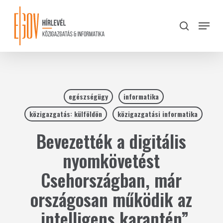
Skip
to
Menu
search
main
Close
content
Menu
egészségügy
informatika
közigazgatás: külföldön
közigazgatási informatika
Bevezették a digitális
nyomkövetést
Csehországban, már
országosan működik az
„intelligens karantén”