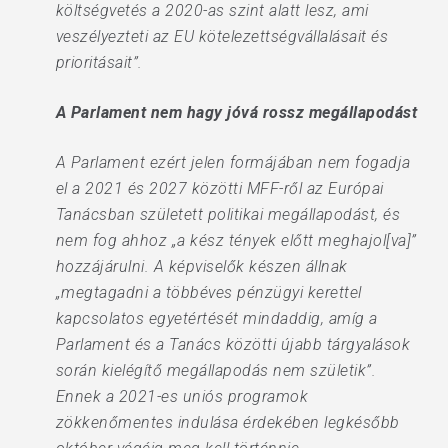
költségvetés a 2020-as szint alatt lesz, ami
veszélyezteti az EU kötelezettségvállalásait és
prioritásait”.
A Parlament nem hagy jóvá rossz megállapodást
A Parlament ezért jelen formájában nem fogadja
el a 2021 és 2027 közötti MFF-ről az Európai
Tanácsban született politikai megállapodást, és
nem fog ahhoz „a kész tények előtt meghajol[va]”
hozzájárulni. A képviselők készen állnak
„megtagadni a többéves pénzügyi kerettel
kapcsolatos egyetértését mindaddig, amíg a
Parlament és a Tanács közötti újabb tárgyalások
során kielégítő megállapodás nem születik”.
Ennek a 2021-es uniós programok
zökkenőmentes indulása érdekében legkésőbb