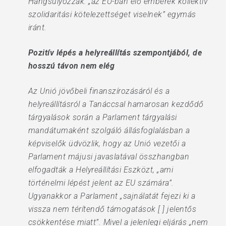
Hangsúlyozzák: „az EU-ban élő emberek kollektív
szolidaritási kötelezettséget viselnek” egymás
iránt.
Pozitív lépés a helyreállítás szempontjából, de
hosszú távon nem elég
Az Unió jövőbeli finanszírozásáról és a
helyreállításról a Tanáccsal hamarosan kezdődő
tárgyalások során a Parlament tárgyalási
mandátumaként szolgáló állásfoglalásban a
képviselők üdvözlik, hogy az Unió vezetői a
Parlament májusi javaslatával összhangban
elfogadták a Helyreállítási Eszközt, „ami
történelmi lépést jelent az EU számára”.
Ugyanakkor a Parlament „sajnálatát fejezi ki a
vissza nem térítendő támogatások [ ] jelentős
csökkentése miatt”. Mivel a jelenlegi eljárás „nem