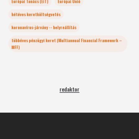
Európai Tanács (EiT)
Európai Unió
hétéves keretköltségvetés
koronavírus-járvány -- helyreállítás
többéves pénzügyi keret (Multiannual Financial Framework –
MFF)
redaktor