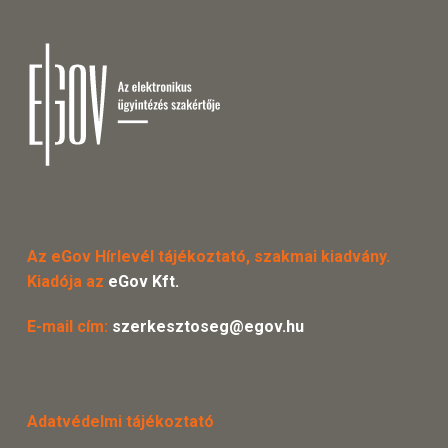
Az eGov Hírlevél tájékoztató, szakmai kiadvány.
Kiadója az
eGov Kft.
E-mail cím:
szerkesztoseg@egov.hu
Adatvédelmi tájékoztató