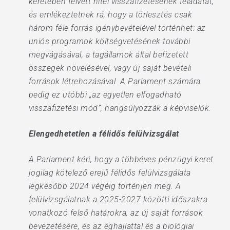
keretében felvett hitel visszafizetésének feladatát,
és emlékeztetnek rá, hogy a törlesztés csak
három féle forrás igénybevételével történhet: az
uniós programok költségvetésének további
megvágásával, a tagállamok által befizetett
összegek növelésével, vagy új saját bevételi
források létrehozásával. A Parlament számára
pedig ez utóbbi „az egyetlen elfogadható
visszafizetési mód”, hangsúlyozzák a képviselők.
Elengedhetetlen a félidős felülvizsgálat
A Parlament kéri, hogy a többéves pénzügyi keret
jogilag kötelező erejű félidős felülvizsgálata
legkésőbb 2024 végéig történjen meg. A
felülvizsgálatnak a 2025-2027 közötti időszakra
vonatkozó felső határokra, az új saját források
bevezetésére, és az éghajlattal és a biológiai