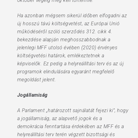
október végéig meg kell történnie.
Ha azonban mégsem sikerül időben elfogadni az
új hosszú távú költségvetést, az Európai Unió
működéséről szóló szerződés 312. cikk 4.
bekezdése alapján meghosszabbodnak a
jelenlegi MFF utolsó évében (2020) érvényes
költségvetési határok, emlékeztetnek a
képviselők. Ez pedig a helyreállítási terv és az új
programok elindulására egyaránt megfelelő
megoldást jelent.
Jogállamiság
A Parlament „határozott sajnálatát fejezi ki”, hogy
a jogállamiság, az alapvető jogok és a
demokrácia fenntartása érdekében az MFF és a
helyreállítási terv terén végzett bizottsági és