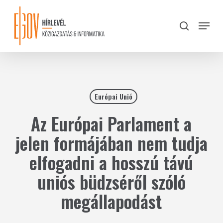
Skip
to
Menu
search
main
Close
content
Menu
Európai Unió
Az Európai Parlament a
jelen formájában nem tudja
elfogadni a hosszú távú
uniós büdzséről szóló
megállapodást