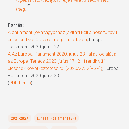
A plenárison lezajlott teljes vita itt tekinthető
”
meg.
Forrás:
A parlamenti jóváhagyáshoz javítani kell a hosszú távú
uniós büdzséről szóló megállapodáson
; Európai
Parlament; 2020. július 22.
A Az Európai Parlament 2020. július 23-i állásfoglalása
az Európai Tanács 2020. július 17–21-i rendkívüli
ülésének következtetéseiről (2020/2732(RSP))
; Európai
Parlament; 2020. július 23.
(
PDF-ben is
)
2021-2027
Európai Parlament (EP)