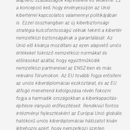
alapvető szabadságok képviselete és védelme. Ez
a koncepció kell, hogy érvényesüljön az Unió
kibertérrel kapcsolatos valamennyi politikájában
is. Ezzel összhangban az új kiberbiztonsági
stratégia kulcsfontosságú célnak tekinti a kibertér
nemzetközi biztonságának a garantálását. Az
Unió elő kívánja mozdítani az ezen alapvető uniós
értékeket tükröző nemzetközi normákat és
előírásokat azáltal, hogy együttműködik
nemzetközi partnereivel az ENSZ-ben és más
releváns fórumokon. Az EU tovább fogja erősíteni
az uniós kiberdiplomáciai eszköztárat, és az EU
átfogó menetrend kidolgozása révén fokozni
fogja a harmadik országokban a kiberkapacitás-
építésre irányuló erőfeszítéseit. Rendkívül fontos
intézményi fejlesztésként az Európai Unió globális
hatókörű uniós kiberdiplomáciai hálózatot kíván
létrehozni azért, hogy nemzetközi szinten