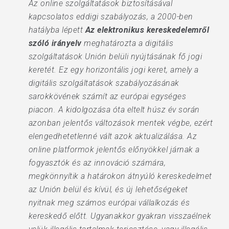
Az online szolgáltatások biztosításával
kapcsolatos eddigi szabályozás, a 2000-ben
hatályba lépett
Az elektronikus kereskedelemről
szóló irányelv
meghatározta a digitális
szolgáltatások Unión belüli nyújtásának fő jogi
keretét. Ez egy horizontális jogi keret, amely a
digitális szolgáltatások szabályozásának
sarokkövének számít az európai egységes
piacon. A kidolgozása óta eltelt húsz év során
azonban jelentős változások mentek végbe, ezért
elengedhetetlenné vált azok aktualizálása. Az
online platformok jelentős előnyökkel járnak a
fogyasztók és az innováció számára,
megkönnyítik a határokon átnyúló kereskedelmet
az Unión belül és kívül, és új lehetőségeket
nyitnak meg számos európai vállalkozás és
kereskedő előtt. Ugyanakkor gyakran visszaélnek