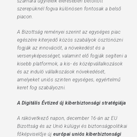
számára ügyfeleik elérésében betöltött
szerepüknél fogva különösen fontosak a belső
piacon.
A Bizottság reményei szerint az egységes piac
egészére kiterjedő közös szabályok ösztönözni
fogják az innovációt, a növekedést és a
versenyképességet, valamint elő fogják segíteni a
kisebb platformok, a kis- és középvállalkozások
és az induló vállalkozások növekedését,
amelyeket uniós szinten egységes, egyértelmű
keret fog szabályozni.
A Digitális Évtized új kiberbiztonsági stratégiája
A rákövetkező napon, december 16-án az EU
Bizottság és az Unió külügyi és biztonságpolitikai
főképviselője új
európai uniós kiberbiztonsági