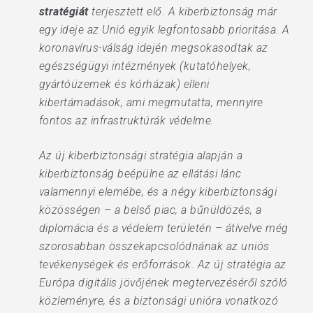
stratégiát
terjesztett elő. A kiberbiztonság már
egy ideje az Unió egyik legfontosabb prioritása. A
koronavírus-válság idején megsokasodtak az
egészségügyi intézmények (kutatóhelyek,
gyártóüzemek és kórházak) elleni
kibertámadások, ami megmutatta, mennyire
fontos az infrastruktúrák védelme.
Az új kiberbiztonsági stratégia alapján a
kiberbiztonság beépülne az ellátási lánc
valamennyi elemébe, és a négy kiberbiztonsági
közösségen – a belső piac, a bűnüldözés, a
diplomácia és a védelem területén – átívelve még
szorosabban összekapcsolódnának az uniós
tevékenységek és erőforrások. Az új stratégia az
Európa digitális jövőjének megtervezéséről szóló
közleményre, és a biztonsági unióra vonatkozó