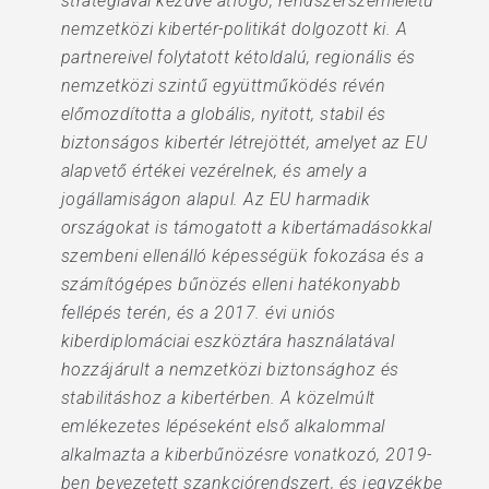
stratégiával kezdve átfogó, rendszerszemléletű
nemzetközi kibertér-politikát dolgozott ki. A
partnereivel folytatott kétoldalú, regionális és
nemzetközi szintű együttműködés révén
előmozdította a globális, nyitott, stabil és
biztonságos kibertér létrejöttét, amelyet az EU
alapvető értékei vezérelnek, és amely a
jogállamiságon alapul. Az EU harmadik
országokat is támogatott a kibertámadásokkal
szembeni ellenálló képességük fokozása és a
számítógépes bűnözés elleni hatékonyabb
fellépés terén, és a 2017. évi uniós
kiberdiplomáciai eszköztára használatával
hozzájárult a nemzetközi biztonsághoz és
stabilitáshoz a kibertérben. A közelmúlt
emlékezetes lépéseként első alkalommal
alkalmazta a kiberbűnözésre vonatkozó, 2019-
ben bevezetett szankciórendszert, és jegyzékbe