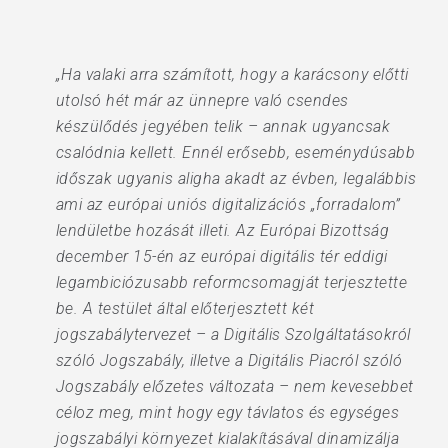
„Ha valaki arra számított, hogy a karácsony előtti
utolsó hét már az ünnepre való csendes
készülődés jegyében telik – annak ugyancsak
csalódnia kellett. Ennél erősebb, eseménydúsabb
időszak ugyanis aligha akadt az évben, legalábbis
ami az európai uniós digitalizációs „forradalom”
lendületbe hozását illeti. Az Európai Bizottság
december 15-én az európai digitális tér eddigi
legambiciózusabb reformcsomagját terjesztette
be. A testület által előterjesztett két
jogszabálytervezet – a Digitális Szolgáltatásokról
szóló Jogszabály, illetve a Digitális Piacról szóló
Jogszabály előzetes változata – nem kevesebbet
céloz meg, mint hogy egy távlatos és egységes
jogszabályi környezet kialakításával dinamizálja