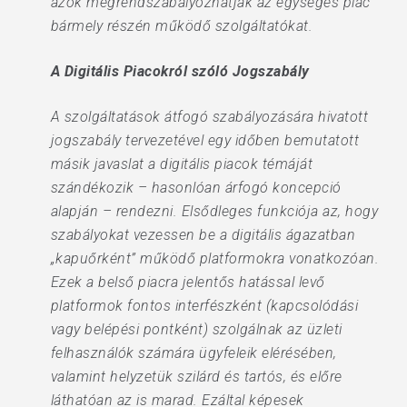
azok megrendszabályozhatják az egységes piac
bármely részén működő szolgáltatókat.
A Digitális Piacokról szóló Jogszabály
A szolgáltatások átfogó szabályozására hivatott
jogszabály tervezetével egy időben bemutatott
másik javaslat a digitális piacok témáját
szándékozik – hasonlóan árfogó koncepció
alapján – rendezni. Elsődleges funkciója az, hogy
szabályokat vezessen be a digitális ágazatban
„kapuőrként” működő platformokra vonatkozóan.
Ezek a belső piacra jelentős hatással levő
platformok fontos interfészként (kapcsolódási
vagy belépési pontként) szolgálnak az üzleti
felhasználók számára ügyfeleik elérésében,
valamint helyzetük szilárd és tartós, és előre
láthatóan az is marad. Ezáltal képesek