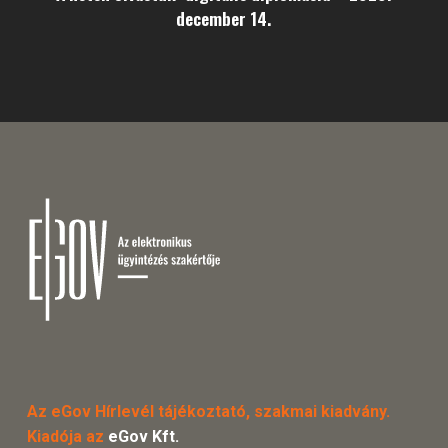
december 14.
Az eGov Hírlevél tájékoztató, szakmai kiadvány.
Kiadója az
eGov Kft.