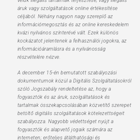
velük illegális tartalmak terjesztése, vagy illegális
áruk vagy szolgáltatások online értékesítése
céljából. Néhány nagyon nagy szereplő az
információmegosztás és az online kereskedelem
kvázi nyilvános színterévé vált. Ezek különös
kockázatot jelentenek a felhasználói jogokra, az
információáramlásra és a nyilvánosság
részvételére nézve.
A december 15-én bemutatott szabályozási
dokumentumok közül a Digitális Szolgáltatásokról
szóló Jogszabály rendeltetése az, hogy a
fogyasztók és az áruk, szolgáltatások és
tartalmak összekapcsolásában közvetítő szerepet
betöltő digitális szolgáltatások kötelezettségeit
szabályozza. Nagyobb védettséget nyújt a
fogyasztók és alapvető jogaik számára az
interneten; erőteljes átláthatósági és