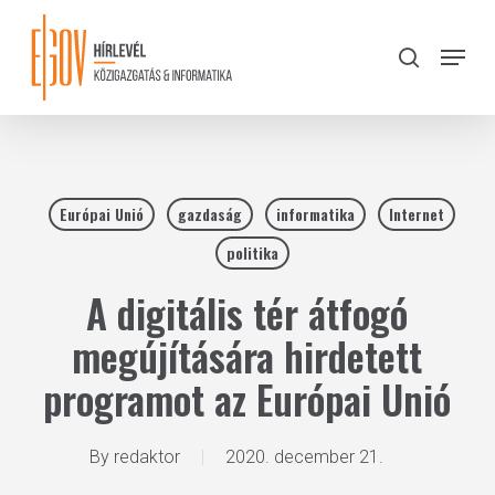
Skip
to
Menu
search
main
Close
content
Menu
Európai Unió
gazdaság
informatika
Internet
politika
A digitális tér átfogó
megújítására hirdetett
programot az Európai Unió
By
redaktor
2020. december 21.