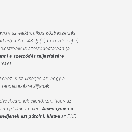
lamint az elektronikus közbeszerzés
atkérő a Kbt. 43. § (1) bekezdés a)-c)
 elektronikus szerződéstárban (a
enni a szerződés teljesítésére
tékét.
éséhez is szükséges az, hogy a
rendelkezésre álljanak.
íveskedjenek ellenőrizni, hogy az
k megtalálhatóak-e.
Amennyiben a
edjenek azt pótolni, illetve
az EKR-