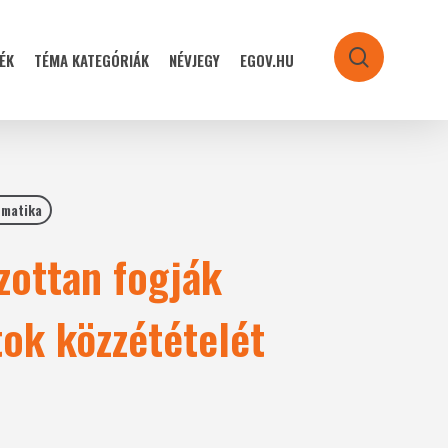
ÉK
TÉMA KATEGÓRIÁK
NÉVJEGY
EGOV.HU
search
rmatika
zottan fogják
tok közzétételét