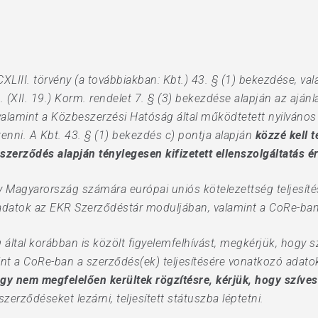
XLIII. törvény (a továbbiakban: Kbt.) 43. § (1) bekezdése, va
 (XII. 19.) Korm. rendelet 7. § (3) bekezdése alapján az ajánl
valamint a Közbeszerzési Hatóság által működtetett nyilvános
enni. A Kbt. 43. § (1) bekezdés c) pontja alapján
közzé kell t
zerződés alapján ténylegesen kifizetett ellenszolgáltatás ér
gy Magyarország számára európai uniós kötelezettség teljesít
adatok az EKR Szerződéstár moduljában, valamint a CoRe-ban 
ltal korábban is közölt figyelemfelhívást, megkérjük, hogy sz
nt a CoRe-ban a szerződés(ek) teljesítésére vonatkozó adato
gy nem megfelelően kerültek rögzítésre, kérjük, hogy szívesk
zerződéseket lezárni, teljesített státuszba léptetni.