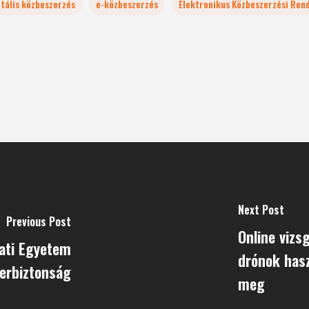
itális közbeszerzés
e-közbeszerzés
Elektronikus Közbeszerzési Ren
Next Post
Previous Post
Online vizs
lati Egyetem
drónok hasz
berbiztonság
meg