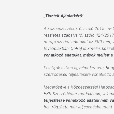
Hit enter to search or ESC to close
„
Tisztelt Ajánlatkérő!
A közbeszerzésekről szóló 2015. évi C
részletes szabályairól szóló 424/2017.
pontja szerinti adatokat az EKR-ben, 
továbbiakban: CoRe) is köteles közzét
vonatkozó adatokat, mások mellett a s
Felhívjuk szíves figyelmüket arra, ho
szerződések teljesítésére vonatkozó 
Megerősítve a Közbeszerzési Hatóság á
EKR Szerződéstár moduljában, valami
teljesítésre vonatkozó adatok nem va
ben rögzített, már teljesedésbe ment s