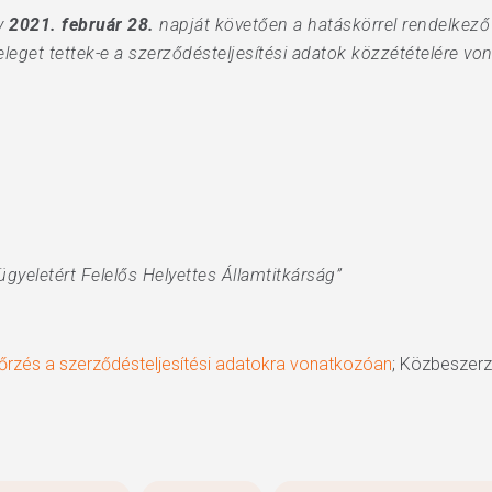
gy
2021. február 28.
napját követően a hatáskörrel rendelkező 
leget tettek-e a szerződésteljesítési adatok közzétételére vo
gyeletért Felelős Helyettes Államtitkárság”
enőrzés a szerződésteljesítési adatokra vonatkozóan
; Közbeszerz