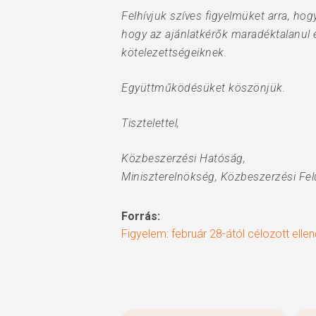
Felhívjuk szíves figyelmüket arra, ho
hogy az ajánlatkérők maradéktalanul e
kötelezettségeiknek.
Együttműködésüket köszönjük.
Tisztelettel,
Közbeszerzési Hatóság,
Miniszterelnökség, Közbeszerzési Felü
Forrás:
Figyelem: február 28-ától célozott ell