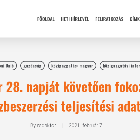
FŐOLDAL
HETI HÍRLEVÉL
FELIRATKOZÁS
CÍMK
ai Unió
gazdaság
közigazgatás: magyar
közigazgatási info
r 28. napját követően foko
özbeszerzési teljesítési ada
By
redaktor
2021. február 7.