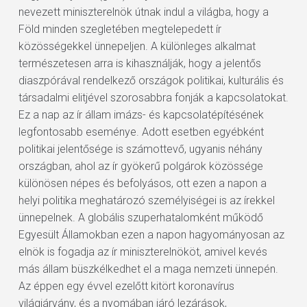
nevezett miniszterelnök útnak indul a világba, hogy a
Föld minden szegletében megtelepedett ír
közösségekkel ünnepeljen. A különleges alkalmat
természetesen arra is kihasználják, hogy a jelentős
diaszpórával rendelkező országok politikai, kulturális és
társadalmi elitjével szorosabbra fonják a kapcsolatokat.
Ez a nap az ír állam imázs- és kapcsolatépítésének
legfontosabb eseménye. Adott esetben egyébként
politikai jelentősége is számottevő, ugyanis néhány
országban, ahol az ír gyökerű polgárok közössége
különösen népes és befolyásos, ott ezen a napon a
helyi politika meghatározó személyiségei is az írekkel
ünnepelnek. A globális szuperhatalomként működő
Egyesült Államokban ezen a napon hagyományosan az
elnök is fogadja az ír miniszterelnököt, amivel kevés
más állam büszkélkedhet el a maga nemzeti ünnepén.
Az éppen egy évvel ezelőtt kitört koronavírus
világjárvány, és a nyomában járó lezárások,