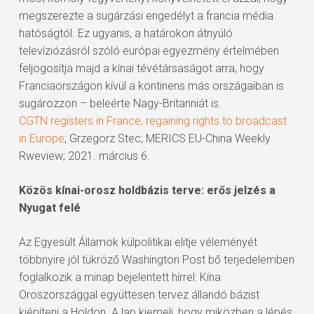
megszerezte a sugárzási engedélyt a francia média
hatóságtól. Ez ugyanis, a határokon átnyúló
televíziózásról szóló európai egyezmény értelmében
feljogosítja majd a kínai tévétársaságot arra, hogy
Franciaországon kívül a kontinens más országaiban is
sugározzon – beleérte Nagy-Britanniát is.
CGTN registers in France, regaining rights to broadcast
in Europe
; Grzegorz Stec; MERICS EU-China Weekly
Rweview; 2021. március 6.
Közös kínai-orosz holdbázis terve: erős jelzés a
Nyugat felé
Az Egyesült Államok külpolitikai elitje véleményét
többnyire jól tükröző Washington Post bő terjedelemben
foglalkozik a minap bejelentett hírrel: Kína
Oroszországgal együttesen tervez állandó bázist
kiépíteni a Holdon. A lap kiemeli, hogy miközben a lépés