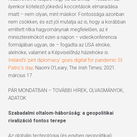
ilyenkor kötelező jókedvű koccintások elmaradása
miatt – nem olyan, mint máskor. Fontossága azonban
nem csökken, és ezt jól mutatja az is, hogy a korábban
említett ritka hagyománynak megfelelően, az ír
miniszterelnököt ezen a napon – videókonferencia
formájában ugyan, de – fogadta az USA elnöke,
alelnöke, valamint a Képviselőház házelnöke is.
Ireland’s ’pint diplomacy’ goes digital for pandemic St
Patric’s day
; Naomi O’Leary; The Irish Times; 2021.
március 17.
PÁR MONDATBAN – TOVÁBBI HÍREK, OLVASMÁNYOK,
ADATOK
Szabadalmi oltalom-háborúság: a geopolitikai
rivalizáció fontos terepe
Az globális technológiai (és egyben geopolitikai)