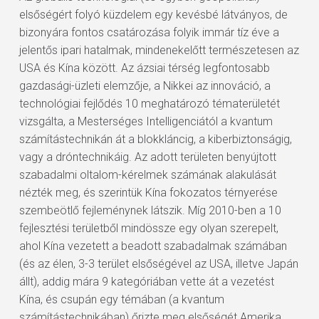
elsőségért folyó küzdelem egy kevésbé látványos, de
bizonyára fontos csatározása folyik immár tíz éve a
jelentős ipari hatalmak, mindenekelőtt természetesen az
USA és Kína között. Az ázsiai térség legfontosabb
gazdasági-üzleti elemzője, a Nikkei az innováció, a
technológiai fejlődés 10 meghatározó tématerületét
vizsgálta, a Mesterséges Intelligenciától a kvantum
számítástechnikán át a blokkláncig, a kiberbiztonságig,
vagy a dróntechnikáig. Az adott területen benyújtott
szabadalmi oltalom-kérelmek számának alakulását
nézték meg, és szerintük Kína fokozatos térnyerése
szembeötlő fejleménynek látszik. Míg 2010-ben a 10
fejlesztési területből mindössze egy olyan szerepelt,
ahol Kína vezetett a beadott szabadalmak számában
(és az élen, 3-3 terület elsőségével az USA, illetve Japán
állt), addig mára 9 kategóriában vette át a vezetést
Kína, és csupán egy témában (a kvantum
számítástechnikában) őrizte meg elsőségét Amerika.