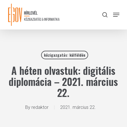
Skip
to
Menu
search
main
Close
content
Menu
közigazgatás: külföldön
A héten olvastuk: digitális
diplomácia – 2021. március
22.
By
redaktor
2021. március 22.