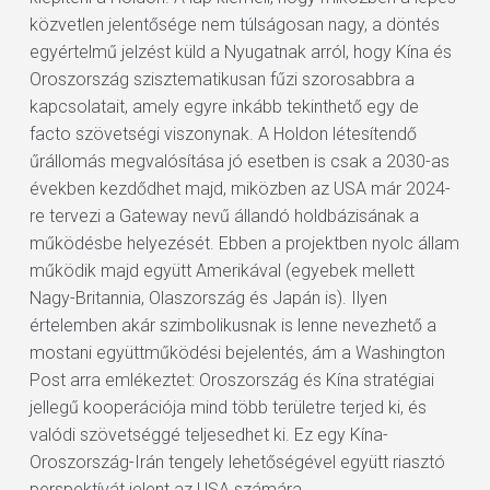
közvetlen jelentősége nem túlságosan nagy, a döntés
egyértelmű jelzést küld a Nyugatnak arról, hogy Kína és
Oroszország szisztematikusan fűzi szorosabbra a
kapcsolatait, amely egyre inkább tekinthető egy de
facto szövetségi viszonynak. A Holdon létesítendő
űrállomás megvalósítása jó esetben is csak a 2030-as
években kezdődhet majd, miközben az USA már 2024-
re tervezi a Gateway nevű állandó holdbázisának a
működésbe helyezését. Ebben a projektben nyolc állam
működik majd együtt Amerikával (egyebek mellett
Nagy-Britannia, Olaszország és Japán is). Ilyen
értelemben akár szimbolikusnak is lenne nevezhető a
mostani együttműködési bejelentés, ám a Washington
Post arra emlékeztet: Oroszország és Kína stratégiai
jellegű kooperációja mind több területre terjed ki, és
valódi szövetséggé teljesedhet ki. Ez egy Kína-
Oroszország-Irán tengely lehetőségével együtt riasztó
perspektívát jelent az USA számára.