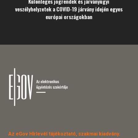
Különleges jogrendek és járványügyi
veszélyhelyzetek a COVID-19 járvány idején egyes
európai országokban
Az eGov Hírlevél tájékoztató, szakmai kiadvány.