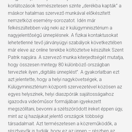
korlátozások természetesen szinte „derékba kapták” a
máskor hatalmas szervező munkával előkészített
nemzetközi esemény-sorozatot. Idén már
felkészültebben vág neki az ír külügyminisztérium a
nagyjelentőségű ünneplésnek. A fizikai kontaktusokat
lehetetlenné tevő járványügyi szabályok következtében
már eleve az online terekbe költöztetve készültek Szent
Patrik napjára. A szervező munka kiterjedtségét mutatja,
hogy összesen mintegy 80 különböző országban
terveztek ilyen „digitális ünneplést”. A gyakorlatban ezt
azt jelentette, hogy a helyi nagykövetségek, a
Külügyminisztérium központi szervezetével közösen az
egyes helyszínek, helyi diaszpórák sajátosságaihoz
igazodva videóműsor formájában igyekezett
megszólítani, bevonni a szétszóródott íreket éppen úgy,
mint az új hazájukat jelentő országok többségi
társadalmait. Azt természetesen a közreműködők, a
résztvevők is tudják, hogy ez az ünnep – részben az