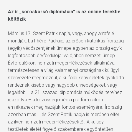
Az ír „söröskorsó diplomácia” is az online terekbe
költözik
Március 17. Szent Patrik napja, vagy, ahogy arrafelé
mondják: La Fhéile Pádraig, az erősen katolikus Írország
(egyik) védőszentjének ünnepe egyben az ország egyik
legfontosabb érvfordulója: valójában nemzeti ünnep.
Évfordulókon, nemzeti megemlékezések alkalmával
természetesen a világ valamennyi országának külügyi
szervezete megmozdul, a külföldi képviseletek gyakorta
rendeznek kisebb vagy nagyobb ünnepségeket, vagy
legalább – a 21. századi diplomácia működési tereihez
igazodva – a közösségi média platformjaikon
emlékeznek meg hazájuk fontos eseményére. Írország
azonban más – és Szent Patrik napja is merőben eltér
az ilyen nemzeti megemlékezésektől. A külügyi
testületek életét figyelő szakemberek egyöntetűen