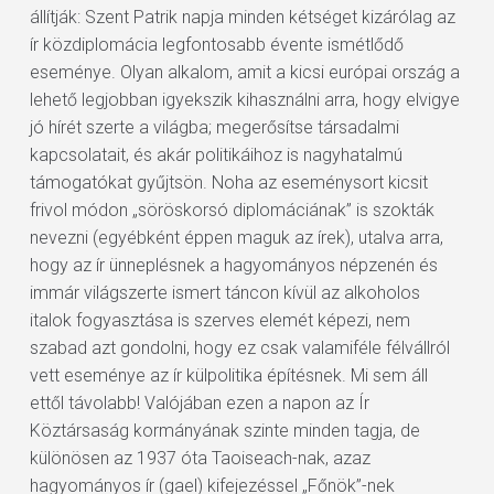
állítják: Szent Patrik napja minden kétséget kizárólag az
ír közdiplomácia legfontosabb évente ismétlődő
eseménye. Olyan alkalom, amit a kicsi európai ország a
lehető legjobban igyekszik kihasználni arra, hogy elvigye
jó hírét szerte a világba; megerősítse társadalmi
kapcsolatait, és akár politikáihoz is nagyhatalmú
támogatókat gyűjtsön. Noha az eseménysort kicsit
frivol módon „söröskorsó diplomáciának” is szokták
nevezni (egyébként éppen maguk az írek), utalva arra,
hogy az ír ünneplésnek a hagyományos népzenén és
immár világszerte ismert táncon kívül az alkoholos
italok fogyasztása is szerves elemét képezi, nem
szabad azt gondolni, hogy ez csak valamiféle félvállról
vett eseménye az ír külpolitika építésnek. Mi sem áll
ettől távolabb! Valójában ezen a napon az Ír
Köztársaság kormányának szinte minden tagja, de
különösen az 1937 óta Taoiseach-nak, azaz
hagyományos ír (gael) kifejezéssel „Főnök”-nek