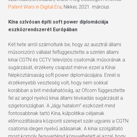
Patent Wars in Digital Era
; Nikkei; 2021. március
Kína szívósan építi soft power diplomáciája
eszközrendszerét Európában
Két hete arról számoltunk be, hogy az ausztrál állami
műsorszóró vállalat felfüggesztette a szintén állami
kínai CGTN és CCTV televíziós csatornák műsorának a
sugárzását, érzékeny csapást mérve ezzel a Kínai
Népköztársaság soft power diplomáciájára. Ennél is
érzékenyebb veszteség volt, hogy nem sokkal
korábban a brit médiahatóság, az Ofcom függesztette
fel az angol nyelvű kínai állami tévéadás sugárzását a
szigetországban. A „lágy hatalom” eszközeit mind
fontosabbnak tartó Kína, külpolitikai céljainak
előmozdítására központi szerepet szán ugyanis a CGTN
csatorna idegen nyelvű adásainak. A kínai szolgáltató
most komoly fegyvertényt könyvelhetett el azzal, hogy