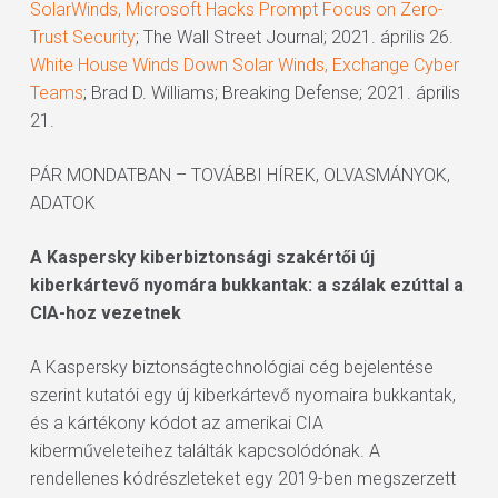
SolarWinds, Microsoft Hacks Prompt Focus on Zero-
Trust Security
; The Wall Street Journal; 2021. április 26.
White House Winds Down Solar Winds, Exchange Cyber
Teams
; Brad D. Williams; Breaking Defense; 2021. április
21.
PÁR MONDATBAN – TOVÁBBI HÍREK, OLVASMÁNYOK,
ADATOK
A Kaspersky kiberbiztonsági szakértői új
kiberkártevő nyomára bukkantak: a szálak ezúttal a
CIA-hoz vezetnek
A Kaspersky biztonságtechnológiai cég bejelentése
szerint kutatói egy új kiberkártevő nyomaira bukkantak,
és a kártékony kódot az amerikai CIA
kiberműveleteihez találták kapcsolódónak. A
rendellenes kódrészleteket egy 2019-ben megszerzett