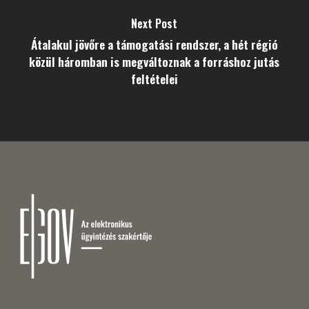
Next Post
Átalakul jövőre a támogatási rendszer, a hét régió
közül háromban is megváltoznak a forráshoz jutás
feltételei