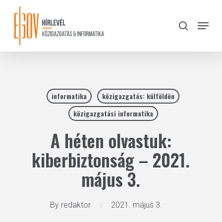
Skip
to
Menu
search
main
Close
content
Menu
informatika
közigazgatás: külföldön
közigazgatási informatika
A héten olvastuk:
kiberbiztonság – 2021.
május 3.
By
redaktor
2021. május 3.