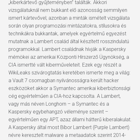
„kiberkártevő gyűjteményben” találták. Akkori
vizsgálatuknál nem bukkant elő azonosság semmilyen
ismert kártevővel; azonban a minták ismételt vizsgálata
során olyan programozási mintázatokra, stílusokra és
technikákra bukkantak, amelyek egyértelmű egyezést
mutatnak a Lambert család által készített rosszindulatú
programokkal. Lambert családnak hívják a Kaspersky
mérnökei az amerikai Központi Hírszerző Ügynökség, a
CIA ismertté vált kiberműveleteit. Ezek egy részét a
WikiLeaks szivárogtatás keretében ismerte meg a világ:
a Vault 7 csomagban nyilvánosságra került hacker
eszközöket akkor a Symantec amerikai kiberbiztonsági
cég egyértelműen a CIA-hoz kapcsolta. A Lambert,
vagy más néven Longhorn – a Symantec és a
Kaspersky egybehangzó véleménye szerint –
egyértelműen egy APT, azaz állami hátterű kiberalakulat.
A Kaspersky által most Bíbor Lambert (Purple Lambert)
névre keresztelt malware a metaadatok szerint 2014-