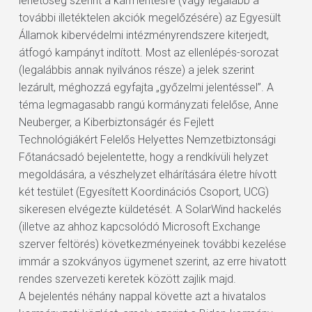
lehetőség szerint a kármentésre (vagy legalább a
további illetéktelen akciók megelőzésére) az Egyesült
Államok kibervédelmi intézményrendszere kiterjedt,
átfogó kampányt indított. Most az ellenlépés-sorozat
(legalábbis annak nyilvános része) a jelek szerint
lezárult, méghozzá egyfajta „győzelmi jelentéssel”. A
téma legmagasabb rangú kormányzati felelőse, Anne
Neuberger, a Kiberbiztonságér és Fejlett
Technológiákért Felelős Helyettes Nemzetbiztonsági
Főtanácsadó bejelentette, hogy a rendkívüli helyzet
megoldására, a vészhelyzet elhárítására életre hívott
két testület (Egyesített Koordinációs Csoport, UCG)
sikeresen elvégezte küldetését. A SolarWind hackelés
(illetve az ahhoz kapcsolódó Microsoft Exchange
szerver feltörés) következményeinek további kezelése
immár a szokványos ügymenet szerint, az erre hivatott
rendes szervezeti keretek között zajlik majd.
A bejelentés néhány nappal követte azt a hivatalos