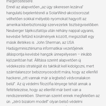
megerősítésére.
Ennél az alapvetően „az ügy sikeresen lezárva”
hangulatú bejelentésnél a SolarWind-akciósorozat
vélhetően sokkal mélyebb nyomokat hagyott az
amerikai kiberbiztonsági szervezetek tisztségviselőiben.
Neuberger tájékoztatója után néhány nappal ugyanis,
kevésbé feltűnő körülmények között, megszólalt egy
másik illetékes is. John Sherman, az USA
Hadügyminisztériuma informatikai vezetőjének
álláspontja kevésbé hangzik ünnepélyesen – inkább
kijózanítóan hat. Állítása szerint alapvetően új
védekezési stratégiát és taktikát kell kidolgozni, mert
számtalanszor bebizonyosodott mára, hogy az ellenfél
hackerei „ott vannak már a legbelső védvonalakon
belül”. Az új védelmi filozófia lényege tehát annak a
feltételezése, hogy az ellenfél már bent van a
rendszereinkben. Sherman szerint ennek megfelelően az
ún. „zéró bizalom modell” olyan belső védelmi