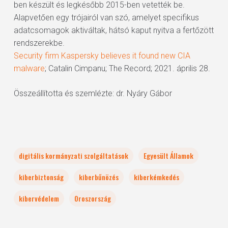
ben készült és legkésőbb 2015-ben vetették be.
Alapvetően egy trójairól van szó, amelyet specifikus
adatcsomagok aktiváltak, hátsó kaput nyitva a fertőzött
rendszerekbe.
Security firm Kaspersky believes it found new CIA
malware
; Catalin Cimpanu; The Record; 2021. április 28.
Összeállította és szemlézte: dr. Nyáry Gábor
digitális kormányzati szolgáltatások
Egyesült Államok
kiberbiztonság
kiberbűnözés
kiberkémkedés
kibervédelem
Oroszország