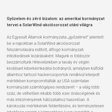
Győzelem és zéró bizalom: az amerikai kormányzat
tervei a SolarWind-akciósorozat utáni világra
Az Egyesült Államok kormányzata „győzelmet” jelentett
be a napokban a SolarWind-akciósorozat
felszámolására indított, átfogó kormányzati
intézkedések lezárásaként. Magunk is többször
beszámoltunk Hírlevelünkben a tavaly év végén
kirobbant kiberkémkedési botrányról, amelyben külföldi
államhoz tartozó hackercsoportok rendkívül kiterjedt
mértékben kompromittálták az USA számtalan
kormányzati számítógépes rendszerét – a világ több
száz, de vélhetően inkább több ezer óriáscégének és
más intézményének hálózataihoz hasonlóan. A
károkozás mértékének felderítésére, és természetesen