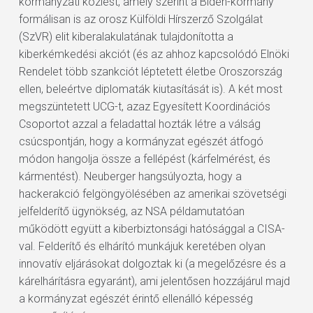
kormányzati közlést, amely szerint a Biden-kormány
formálisan is az orosz Külföldi Hírszerző Szolgálat
(SzVR) elit kiberalakulatának tulajdonította a
kiberkémkedési akciót (és az ahhoz kapcsolódó Elnöki
Rendelet több szankciót léptetett életbe Oroszország
ellen, beleértve diplomaták kiutasítását is). A két most
megszüntetett UCG-t, azaz Egyesített Koordinációs
Csoportot azzal a feladattal hozták létre a válság
csúcspontján, hogy a kormányzat egészét átfogó
módon hangolja össze a fellépést (kárfelmérést, és
kármentést). Neuberger hangsúlyozta, hogy a
hackerakció felgöngyölésében az amerikai szövetségi
jelfelderítő ügynökség, az NSA példamutatóan
működött együtt a kiberbiztonsági hatósággal a CISA-
val. Felderítő és elhárító munkájuk keretében olyan
innovatív eljárásokat dolgoztak ki (a megelőzésre és a
kárelhárításra egyaránt), ami jelentősen hozzájárul majd
a kormányzat egészét érintő ellenálló képesség