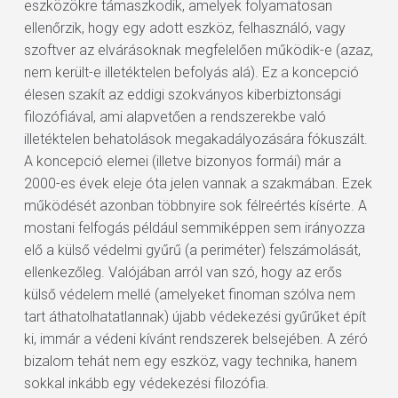
eszközökre támaszkodik, amelyek folyamatosan
ellenőrzik, hogy egy adott eszköz, felhasználó, vagy
szoftver az elvárásoknak megfelelően működik-e (azaz,
nem került-e illetéktelen befolyás alá). Ez a koncepció
élesen szakít az eddigi szokványos kiberbiztonsági
filozófiával, ami alapvetően a rendszerekbe való
illetéktelen behatolások megakadályozására fókuszált.
A koncepció elemei (illetve bizonyos formái) már a
2000-es évek eleje óta jelen vannak a szakmában. Ezek
működését azonban többnyire sok félreértés kísérte. A
mostani felfogás például semmiképpen sem irányozza
elő a külső védelmi gyűrű (a periméter) felszámolását,
ellenkezőleg. Valójában arról van szó, hogy az erős
külső védelem mellé (amelyeket finoman szólva nem
tart áthatolhatatlannak) újabb védekezési gyűrűket épít
ki, immár a védeni kívánt rendszerek belsejében. A zéró
bizalom tehát nem egy eszköz, vagy technika, hanem
sokkal inkább egy védekezési filozófia.