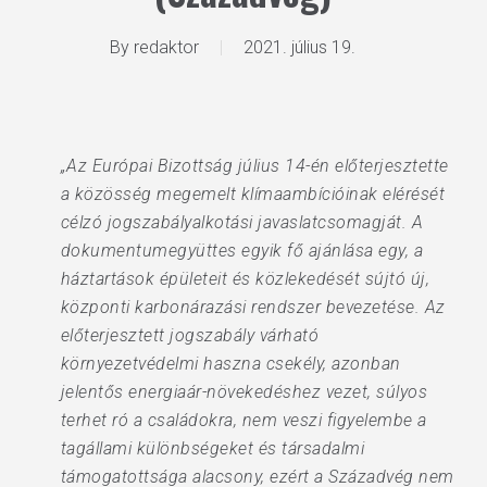
By
redaktor
2021. július 19.
„Az Európai Bizottság július 14-én előterjesztette
a közösség megemelt klímaambícióinak elérését
célzó jogszabályalkotási javaslatcsomagját. A
dokumentumegyüttes egyik fő ajánlása egy, a
háztartások épületeit és közlekedését sújtó új,
központi karbonárazási rendszer bevezetése. Az
előterjesztett jogszabály várható
környezetvédelmi haszna csekély, azonban
jelentős energiaár-növekedéshez vezet, súlyos
terhet ró a családokra, nem veszi figyelembe a
tagállami különbségeket és társadalmi
támogatottsága alacsony, ezért a Századvég nem