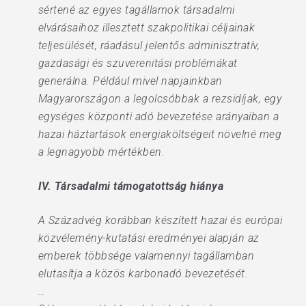
sértené az egyes tagállamok társadalmi
elvárásaihoz illesztett szakpolitikai céljainak
teljesülését, ráadásul jelentős adminisztratív,
gazdasági és szuverenitási problémákat
generálna. Például mivel napjainkban
Magyarországon a legolcsóbbak a rezsidíjak, egy
egységes központi adó bevezetése arányaiban a
hazai háztartások energiaköltségeit növelné meg
a legnagyobb mértékben.
IV. Társadalmi támogatottság hiánya
A Századvég korábban készített hazai és európai
közvélemény-kutatási eredményei alapján az
emberek többsége valamennyi tagállamban
elutasítja a közös karbonadó bevezetését.
…