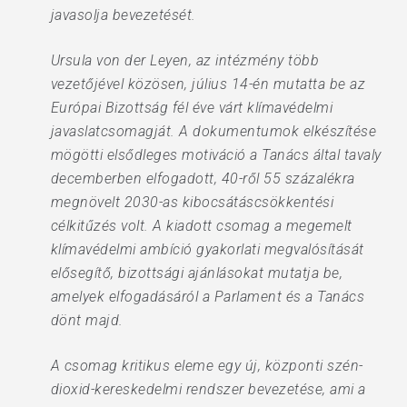
javasolja bevezetését.
Ursula von der Leyen, az intézmény több
vezetőjével közösen, július 14-én mutatta be az
Európai Bizottság fél éve várt klímavédelmi
javaslatcsomagját. A dokumentumok elkészítése
mögötti elsődleges motiváció a Tanács által tavaly
decemberben elfogadott, 40-ről 55 százalékra
megnövelt 2030-as kibocsátáscsökkentési
célkitűzés volt. A kiadott csomag a megemelt
klímavédelmi ambíció gyakorlati megvalósítását
elősegítő, bizottsági ajánlásokat mutatja be,
amelyek elfogadásáról a Parlament és a Tanács
dönt majd.
A csomag kritikus eleme egy új, központi szén-
dioxid-kereskedelmi rendszer bevezetése, ami a