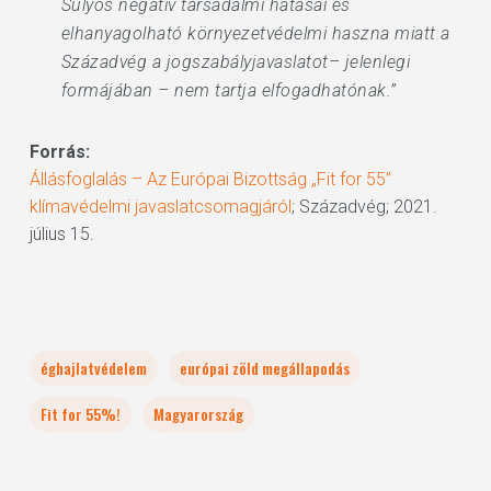
Súlyos negatív társadalmi hatásai és
elhanyagolható környezetvédelmi haszna miatt a
Századvég a jogszabályjavaslatot– jelenlegi
formájában – nem tartja elfogadhatónak.”
Forrás:
Állásfoglalás – Az Európai Bizottság „Fit for 55”
klímavédelmi javaslatcsomagjáról
; Századvég; 2021.
július 15.
éghajlatvédelem
európai zöld megállapodás
Fit for 55%!
Magyarország