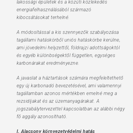
lakossági épületek és a közúti közlekedés
energiafelhasználásából származó
kibocsátásokat terhelné.
A módosítással a kis szennyezők szabályozása
tagállami hatáskörből uniós hatáskörbe kerülne,
ami jövedelmi helyzettől, földrajzi adottságoktól
és egyéb különbségektől független, egységes
karbonárakat eredményezne.
A javaslat a háztartások számára megfeleltethető
egy új karbonadó bevezetésével, ami valamennyi
tagállamban azonos mértékben emelné meg a
rezsidíjakat és az üzemanyagárakat. A
jogszabálytervezettel kapcsolatban az alábbi négy
fő aggály azonosítható.
I. Alacsony környezetvédelmi hatás