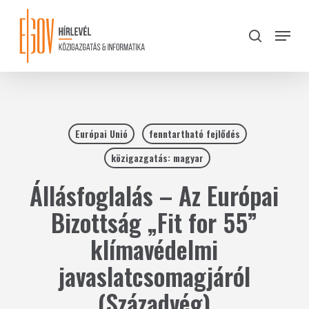
Skip
to
Menu
search
main
Close
content
Menu
Európai Unió
fenntartható fejlődés
közigazgatás: magyar
Állásfoglalás – Az Európai
Bizottság „Fit for 55”
klímavédelmi
javaslatcsomagjáról
(Századvég)