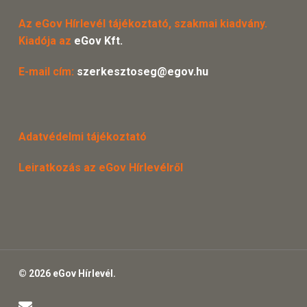
Az eGov Hírlevél tájékoztató, szakmai kiadvány.
Kiadója az
eGov Kft.
E-mail cím:
szerkesztoseg@egov.hu
Adatvédelmi tájékoztató
Leiratkozás az eGov Hírlevélről
© 2026 eGov Hírlevél.
email