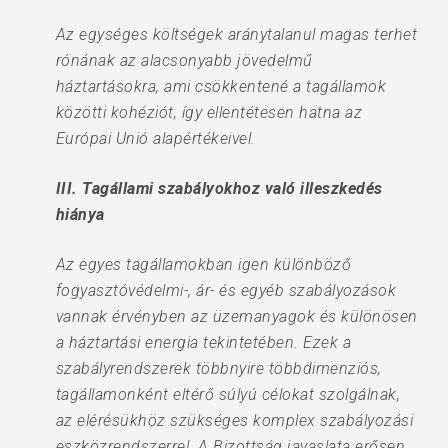
Az egységes költségek aránytalanul magas terhet
rónának az alacsonyabb jövedelmű
háztartásokra, ami csökkentené a tagállamok
közötti kohéziót, így ellentétesen hatna az
Európai Unió alapértékeivel.
III. Tagállami szabályokhoz való illeszkedés
hiánya
Az egyes tagállamokban igen különböző
fogyasztóvédelmi-, ár- és egyéb szabályozások
vannak érvényben az üzemanyagok és különösen
a háztartási energia tekintetében. Ezek a
szabályrendszerek többnyire többdimenziós,
tagállamonként eltérő súlyú célokat szolgálnak,
az elérésükhöz szükséges komplex szabályozási
eszközrendszerrel. A Bizottság javaslata erősen