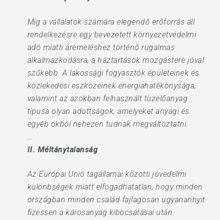
Míg a vállalatok számára elegendő erőforrás áll
rendelkezésre egy bevezetett környezetvédelmi
adó miatti áremeléshez történő rugalmas
alkalmazkodásra, a háztartások mozgástere jóval
szűkebb. A lakossági fogyasztók épületeinek és
közlekedési eszközeinek energiahatékonysága,
valamint az azokban felhasznált tüzelőanyag
típusa olyan adottságok, amelyeket anyagi és
egyéb okból nehezen tudnak megváltoztatni.
…
II. Méltánytalanság
Az Európai Unió tagállamai közötti jövedelmi
különbségek miatt elfogadhatatlan, hogy minden
országban minden család fajlagosan ugyanannyit
fizessen a károsanyag kibocsátásai után.