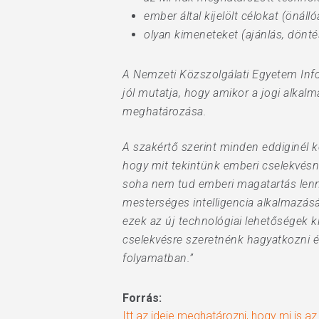
ember által kijelölt célokat (önálló
olyan kimeneteket (ajánlás, döntés
A Nemzeti Közszolgálati Egyetem Info
jól mutatja, hogy amikor a jogi alkalm
meghatározása.
A szakértő szerint minden eddiginél
hogy mit tekintünk emberi cselekvésn
soha nem tud emberi magatartás lenni
mesterséges intelligencia alkalmazásá
ezek az új technológiai lehetőségek 
cselekvésre szeretnénk hagyatkozni é
folyamatban.”
Forrás:
Itt az ideje meghatározni, hogy mi is az