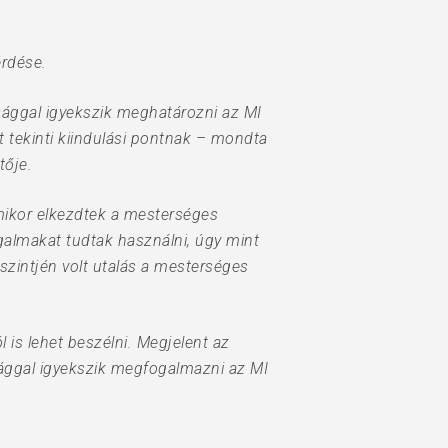
érdése.
sággal igyekszik meghatározni az MI
t tekinti kiindulási pontnak – mondta
tője.
mikor elkezdtek a mesterséges
ogalmakat tudtak használni, úgy mint
zintjén volt utalás a mesterséges
 is lehet beszélni. Megjelent az
sággal igyekszik megfogalmazni az MI