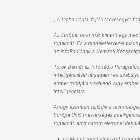
Hit enter to search or ESC to close
„ A technológiai fejlődésével egyre f
Az Európai Unió már kiadott egy mest
fogalmát. Ez a rendelettervezet bizon
az InfoRádiónak a Nemzeti Közszolgá
Török Bernát az InfoRádió Paragrafus
intelligenciával társadalmi és szabál
ember módjára viselkedő vagy ember m
intelligenciára.
Ahogy azonban fejlődik a technológia,
Európa Unió mesterséges intelligenci
fogalmát, amit három elemmel definiál
az MI-nak meghatározott technoló