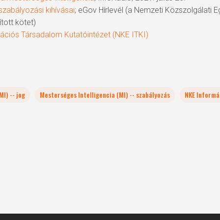
szabályozási kihívásai
; eGov Hírlevél (a Nemzeti Közszolgálati
tott kötet)
ációs Társadalom Kutatóintézet (NKE ITKI)
I) -- jog
Mesterséges Intelligencia (MI) -- szabályozás
NKE Informá