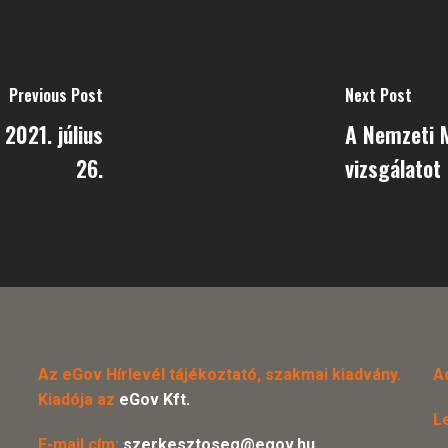
Previous Post
Next Post
2021. július
A Nemzeti 
26.
vizsgálatot
Az eGov Hírlevél tájékoztató, szakmai kiadvány.
A
Kiadója az
eGov Kft.
L
E-mail cím:
szerkesztoseg@egov.hu