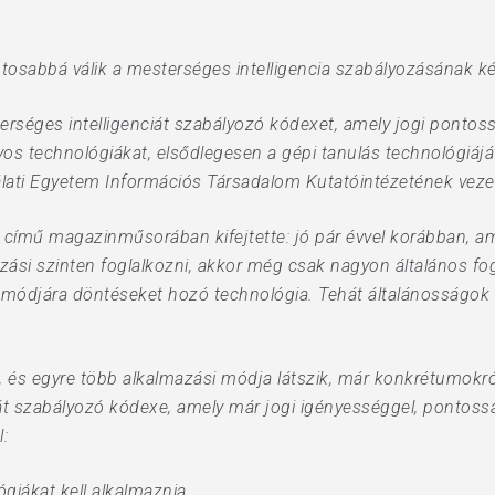
ontosabbá válik a mesterséges intelligencia szabályozásának k
erséges intelligenciát szabályozó kódexet, amely jogi pontos
yos technológiákat, elsődlegesen a gépi tanulás technológiájá
lati Egyetem Információs Társadalom Kutatóintézetének veze
 című magazinműsorában kifejtette: jó pár évvel korábban, a
yozási szinten foglalkozni, akkor még csak nagyon általános f
ódjára döntéseket hozó technológia. Tehát általánosságok s
 és egyre több alkalmazási módja látszik, már konkrétumokról
át szabályozó kódexe, amely már jogi igényességgel, pontos
:
giákat kell alkalmaznia