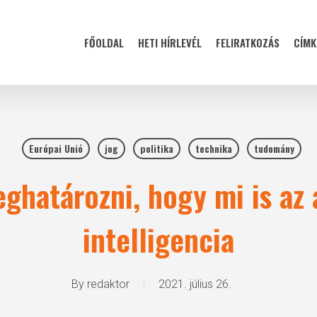
FŐOLDAL
HETI HÍRLEVÉL
FELIRATKOZÁS
CÍMK
Európai Unió
jog
politika
technika
tudomány
meghatározni, hogy mi is az
intelligencia
By
redaktor
2021. július 26.