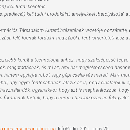
an) kell tudni követnie
, predikció) kell tudni produkálni, amelyekkel „befolyásolja” a
rmációs Társadalom Kutatóintézetének vezetője hozzátette, b
azása felé fognak fordulni, nagyjából a fent ismertetett lesz a
 közelebb került a technológia ahhoz, hogy szükségessé teg
ek, magatartásnak, és mi az, ami bár megjelenésében hasonlít
, hanem egyfajta robot vagy gépi cselekvés marad. Mint mond
ból, úgy egyre fontosabbnak látszik az is, hogy elhatároljuk e
kihasználandók, ugyanakkor, hogy azt is meghatározzuk, hogy m
s fontosnak tartjuk, hogy a humán beavatkozás és felügyelet
 a mesterséges intelligencia
; InfoRádió; 2021. július 25.