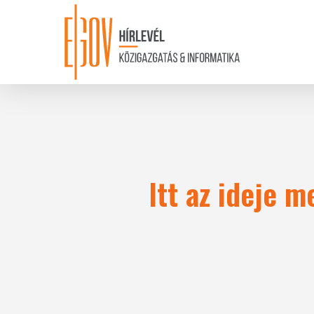
Skip
to
main
content
Itt az ideje 