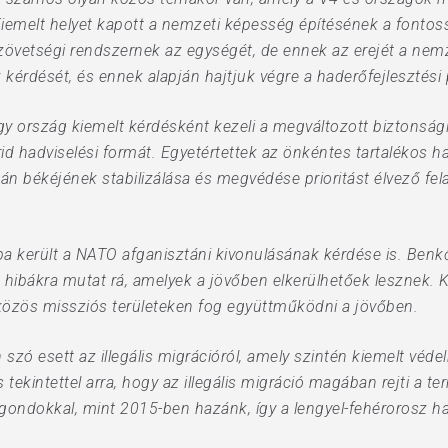
„Kiemelt helyet kapott a nemzeti képesség építésének a fonto
övetségi rendszernek az egységét, de ennek az erejét a nemze
 kérdését, és ennek alapján hajtjuk végre a haderőfejlesztés
y ország kiemelt kérdésként kezeli a megváltozott biztonsági
rid hadviselési formát. Egyetértettek az önkéntes tartalékos
kán békéjének stabilizálása és megvédése prioritást élvező f
 került a NATO afganisztáni kivonulásának kérdése is. Benkő
n hibákra mutat rá, amelyek a jövőben elkerülhetőek lesznek.
közös missziós területeken fog együttműködni a jövőben.
 szó esett az illegális migrációról, amely szintén kiemelt véd
ekintettel arra, hogy az illegális migráció magában rejti a t
gondokkal, mint 2015-ben hazánk, így a lengyel-fehérorosz ha