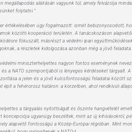
an megállapodás aláírásán vagyunk túl, amely felvázolja mind
ünket folytatni.”
ter értékelésében úgy fogalmazott: ismét bebizonyosodott, ho
llamok közötti kooperáció területén. A tanácskozáson alapvetőe
űködésre fókuszált, másrészt a védelmi ipari együttműködések
agoknak, a részletek kidolgozása azonban még a jövő feladata
tvédelmi miniszterhelyettes nagyon fontos eseménynek nevezt
és a NATO szempontjából is lényeges kérdéseket tárgyalt. A 
szorítása a jelen és a jövő kulcsfontosságú feladatai között s
 épít a fehérorosz határon: a körzetben, ahol rendkívüli állapo
elyettes a tárgyalás nyitottságát és őszinte hangvételét eme
 koncepciója ugyanúgy beszéltek, mint az új kihívásokról, pél
ely alapvető fontosságú a Közép-Európai régióban. Mint mon
anélkül, hogy gyöngítenék a NATO-t.