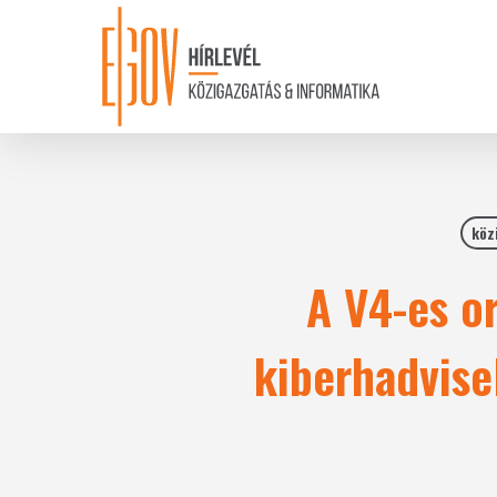
Skip
to
main
content
köz
A V4-es o
kiberhadvise