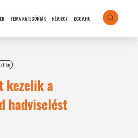
ÉK
TÉMA KATEGÓRIÁK
NÉVJEGY
EGOV.HU
search
atika
 kezelik a
d hadviselést