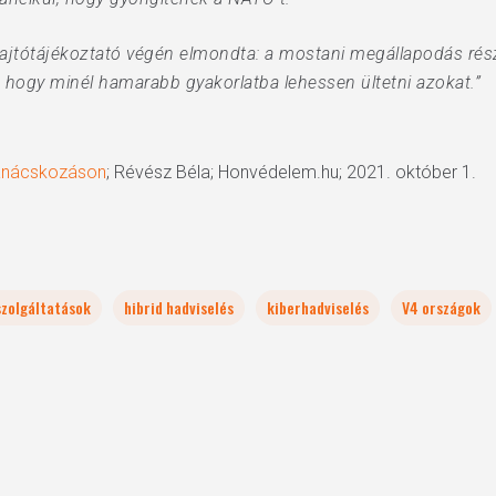
ajtótájékoztató végén elmondta: a mostani megállapodás rész
 hogy minél hamarabb gyakorlatba lehessen ültetni azokat.”
tanácskozáson
; Révész Béla; Honvédelem.hu; 2021. október 1.
szolgáltatások
hibrid hadviselés
kiberhadviselés
V4 országok