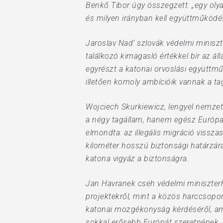
Benkő Tibor úgy összegzett: „egy oly
és milyen irányban kell együttműködés
Jaroslav Nad’ szlovák védelmi minisz
találkozó kimagasló értékkel bír az á
egyrészt a katonai orvoslási együttm
illetően komoly ambícióik vannak a t
Wojciech Skurkiewicz, lengyel nemze
a négy tagállam, hanem egész Európa 
elmondta: az illegális migráció vissza
kilométer hosszú biztonsági határzárat
katona vigyáz a biztonságra.
Jan Havranek cseh védelmi miniszterh
projektekről, mint a közös harccsoport
katonai mozgékonyság kérdéséről, am
sokkal erősebb Európát szeretnének, 