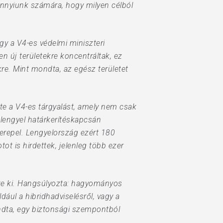
annyiunk számára, hogy milyen célból
gy a V4-es védelmi miniszteri
n új területekre koncentráltak, ez
re. Mint mondta, az egész területet
.
e a V4-es tárgyalást, amely nem csak
lengyel határkerítéskapcsán
zerepel. Lengyelország ezért 180
tot is hirdettek, jelenleg több ezer
lte ki. Hangsúlyozta: hagyományos
dául a hibridhadviselésről, vagy a
dta, egy biztonsági szempontból