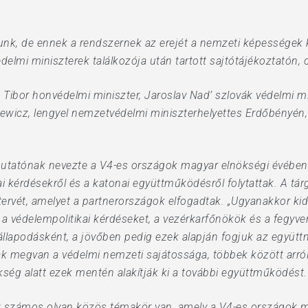
unk, de ennek a rendszernek az erejét a nemzeti képességek 
delmi miniszterek találkozója után tartott sajtótájékoztatón,
 Tibor honvédelmi miniszter, Jaroslav Nad’ szlovák védelmi m
iewicz, lengyel nemzetvédelmi miniszterhelyettes Erdőbényén,
utatónak nevezte a V4-es országok magyar elnökségi évében t
ai kérdésekről és a katonai együttműködésről folytattak. A t
tervét, amelyet a partnerországok elfogadtak. „Ugyanakkor kid
védelempolitikai kérdéseket, a vezérkarfőnökök és a fegyverz
gállapodásként, a jövőben pedig ezek alapján fogjuk az együt
ak megvan a védelmi nemzeti sajátossága, többek között arról
ség alatt ezek mentén alakítják ki a további együttműködést.
 számos olyan közös témakör van, amely a V4-es országok min