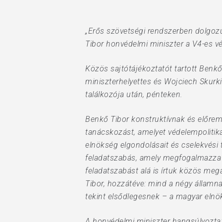
„Erős szövetségi rendszerben dolgoz
Tibor honvédelmi miniszter a V4-es vé
Hit enter to search or ESC to close
Közös sajtótájékoztatót tartott Benkő
miniszterhelyettes és Wojciech Skurk
találkozója után, pénteken.
Benkő Tibor konstruktívnak és előrem
tanácskozást, amelyet védelempolitik
elnökség elgondolásait és cselekvési 
feladatszabás, amely megfogalmazza a 
feladatszabást alá is írtuk közös me
Tibor, hozzátéve: mind a négy államn
tekint elsődlegesnek – a magyar elnök
A honvédelmi miniszter hangsúlyozta: