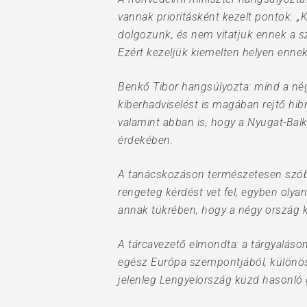
vannak prioritásként kezelt pontok. 
dolgozunk, és nem vitatjuk ennek a sz
Ezért kezeljük kiemelten helyen ennek
Benkő Tibor hangsúlyozta: mind a nég
kiberhadviselést is magában rejtő hib
valamint abban is, hogy a Nyugat-Bal
érdekében.
A tanácskozáson természetesen szóba
rengeteg kérdést vet fel, egyben olya
annak tükrében, hogy a négy ország 
A tárcavezető elmondta: a tárgyaláson
egész Európa szempontjából, különös t
jelenleg Lengyelország küzd hasonló 