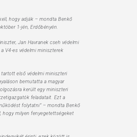
kell, hogy adják – mondta Benkő
 október 1-jén, Erdőbényén.
iniszter, Jan Havranek cseh védelmi
 a V4-es védelmi miniszterek
artott első védelmi miniszteri
árgyaláson bemutatta a magyar
olgozásra került egy miniszteri
etigazgatók feladatait. Ezt a
tműködést folytatni” – mondta Benkő
, hogy milyen fenyegetettségeket
degyikét érinti, ezek között is