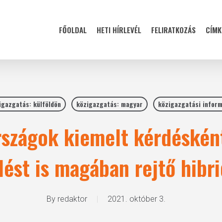
FŐOLDAL
HETI HÍRLEVÉL
FELIRATKOZÁS
CÍMK
igazgatás: külföldön
közigazgatás: magyar
közigazgatási inform
rszágok kiemelt kérdésként
lést is magában rejtő hibri
By
redaktor
2021. október 3.