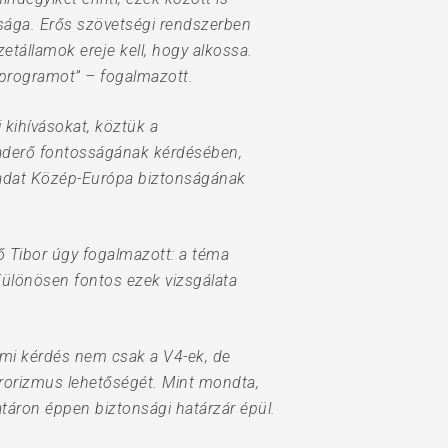
ssága. Erős szövetségi rendszerben
tállamok ereje kell, hogy alkossa.
i programot” – fogalmazott.
 kihívásokat, köztük a
 haderő fontosságának kérdésében,
eladat Közép-Európa biztonságának
 Tibor úgy fogalmazott: a téma
 Különösen fontos ezek vizsgálata
elmi kérdés nem csak a V4-ek, de
errorizmus lehetőségét. Mint mondta,
táron éppen biztonsági határzár épül.