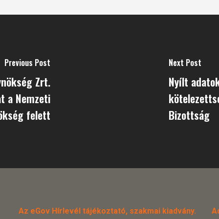
Previous Post
Next Post
ynökség Zrt.
Nyílt adato
at a Nemzeti
kötelezetts
kség felett
Bizottság
Az eGov Hírlevél tájékoztató, szakmai kiadvány.
A