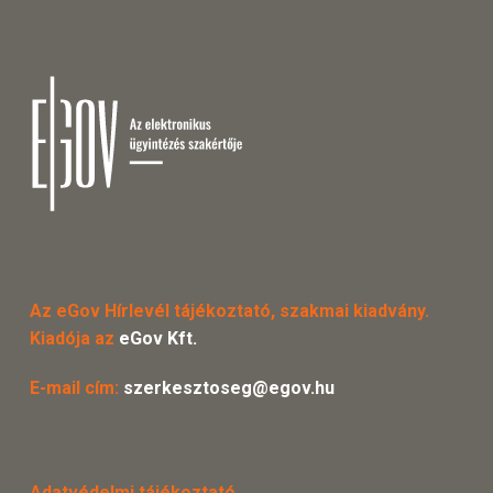
Az eGov Hírlevél tájékoztató, szakmai kiadvány.
Kiadója az
eGov Kft.
E-mail cím:
szerkesztoseg@egov.hu
Adatvédelmi tájékoztató