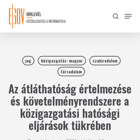
Skip
to
Menu
search
main
Close
content
Menu
jog
közigazgatás: magyar
szakirodalom
társadalom
Az átláthatóság értelmezése
és követelményrendszere a
közigazgatási hatósági
eljárások tükrében