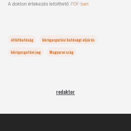
A doktori értekezés letölthető:
PDF-ben
átláthatóság
közigazgatási hatósági eljárás
közigazgatási jog
Magyarország
redaktor