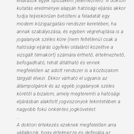
elvárások egyik típusaként jellemezhető. A doktori
kutatás eredményei alapján hatósági eljárás akkor
tudja teljeskörűen betölteni a feladatát egy
modern közigazgatási rendszer keretében, ha
annak szabályozása, és egyben végrehajtása is a
jogalanyok széles köre (nem feltétlenül csak a
hatósági eljárás ügyfelei oldaláról közelítve a
vizsgált témakört) számára érthető, értelmezhető,
befogadható, tehát átlátható és ennek
megfelelően az adott rendszer is a közbizalom
tárgyát élvezi. Ekkor várható el ugyanis az
állampolgárok és az egyéb jogalanyok széles
körétől a bizalom, amely megteremti a hatósági
eljárásban alakított jogviszonyok tekintetében a
nagyobb fokú önkéntes jogkövetést.
…
A doktori értekezés ezeknek megfelelően arra
vállalkozik, hogy értelmezze és definiálja az