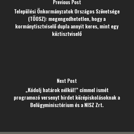
Previous Post
Települési Önkormányzatok Országos Szövetsége
(TÖOSZ): megengedhetetlen, hogy a
kormánytisztviselő dupla annyit keres, mint egy
köztisztviselő
Next Post
„Kódolj határok nélkül!” címmel ismét
programozó versenyt hirdet középiskolásoknak a
Belügyminisztérium és a NISZ Zrt.