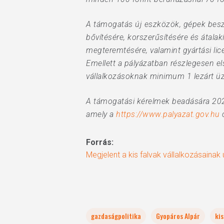
A támogatás új eszközök, gépek besze
bővítésére, korszerűsítésére és átal
megteremtésére, valamint gyártási lic
Emellett a pályázatban részlegesen e
vállalkozásoknak minimum 1 lezárt üzl
A támogatási kérelmek beadására 2021
amely a
https://www.palyazat.gov.hu
o
Forrás:
Megjelent a kis falvak vállalkozásainak
gazdaságpolitika
Gyopáros Alpár
ki