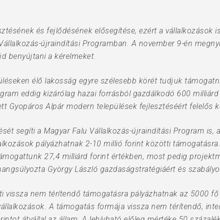
sztésének és fejlődésének elősegítése, ezért a vállalkozások
Vállalkozás-újraindítási Programban. A november 9-én megnyí
jd benyújtani a kérelmeket.
léseken élő lakosság egyre szélesebb körét tudjuk támogatni,
ram eddig kizárólag hazai forrásból gazdálkodó 600 milliárd 
ett Gyopáros Alpár modern települések fejlesztéséért felelős 
t segíti a Magyar Falu Vállalkozás-újraindítási Program is, 
lkozások pályázhatnak 2-10 millió forint közötti támogatásra
támogattunk 27,4 milliárd forint értékben, most pedig projek
angsúlyozta György László gazdaságstratégiáért és szabályozá
ti vissza nem térítendő támogatásra pályázhatnak az 5000 fő 
llalkozások. A támogatás formája vissza nem térítendő, int
ntot átvállal az állam. A lehívható előleg mértéke 50 százalék