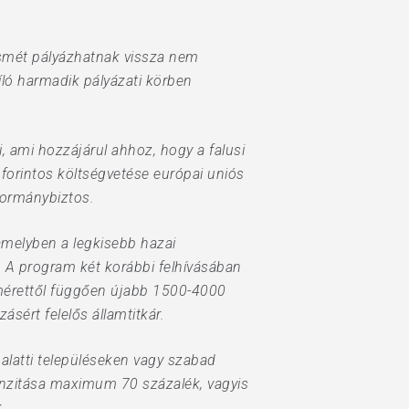
 ismét pályázhatnak vissza nem
ló harmadik pályázati körben
 ami hozzájárul ahhoz, hogy a falusi
forintos költségvetése európai uniós
kormánybiztos.
amelyben a legkisebb hazai
. A program két korábbi felhívásában
tmérettől függően újabb 1500-4000
sért felelős államtitkár.
alatti településeken vagy szabad
enzitása maximum 70 százalék, vagyis
.