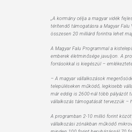
„A kormány célja a magyar vidék fejle
térítendő támogatásra a Magyar Falu 
összesen 20 milliárd forintra lehet ma
A Magyar Falu Programmal a kistelepü
emberek életminősége javuljon. A prog
forrásokkal is kiegészül – emlékeztet
– A magyar vállalkozások megerősödésé
településeken működő, legkisebb válla
már eddig is 2600-nál több pályázót 
vállalkozás támogatását tervezzük – h
A programban 2-10 millió forint közöt
vállalkozási zónákban működő mikrová
minden 100 forint beruházásnál 70 fori