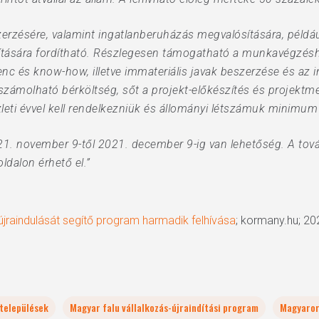
rzésére, valamint ingatlanberuházás megvalósítására, példáu
akítására fordítható. Részlegesen támogatható a munkavégzés
enc és know-how, illetve immateriális javak beszerzése és az i
lszámolható bérköltség, sőt a projekt-előkészítés és projekt
eti évvel kell rendelkezniük és állományi létszámuk minimum 
. november 9-től 2021. december 9-ig van lehetőség. A tovább
ldalon érhető el.”
 újraindulását segítő program harmadik felhívása
; kormany.hu; 20
stelepülések
Magyar falu vállalkozás-újraindítási program
Magyaror