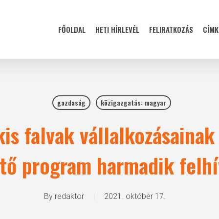
FŐOLDAL
HETI HÍRLEVÉL
FELIRATKOZÁS
CÍMK
gazdaság
közigazgatás: magyar
is falvak vállalkozásainak
ítő program harmadik felhí
By
redaktor
2021. október 17.