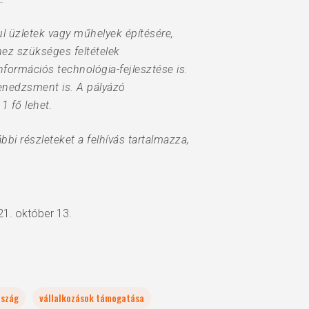
l üzletek vagy műhelyek építésére,
hez szükséges feltételek
nformációs technológia-fejlesztése is.
menedzsment is. A pályázó
1 fő lehet.
i részleteket a felhívás tartalmazza,
21. október 13.
szág
vállalkozások támogatása