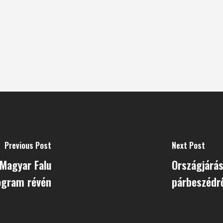
Previous Post
Next Post
a Magyar Falu
Országjárás
ogram révén
párbeszédr