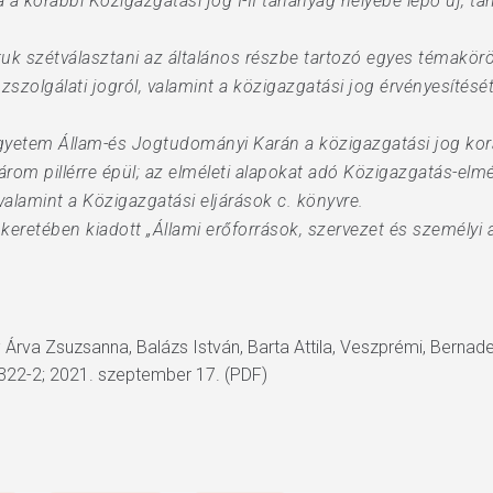
a a korábbi Közigazgatási jog I-II tananyag helyébe lépő új, 
uk szétválasztani az általános részbe tartozó egyes témakör
özszolgálati jogról, valamint a közigazgatási jog érvényesítésé
etem Állam-és Jogtudományi Karán a közigazgatási jog korább
om pillérre épül; az elméleti alapokat adó Közigazgatás-elméle
valamint a Közigazgatási eljárások c. könyvre.
keretében kiadott „Állami erőforrások, szervezet és személyi
; Árva Zsuzsanna, Balázs István, Barta Attila, Veszprémi, Bernad
22-2; 2021. szeptember 17. (PDF)