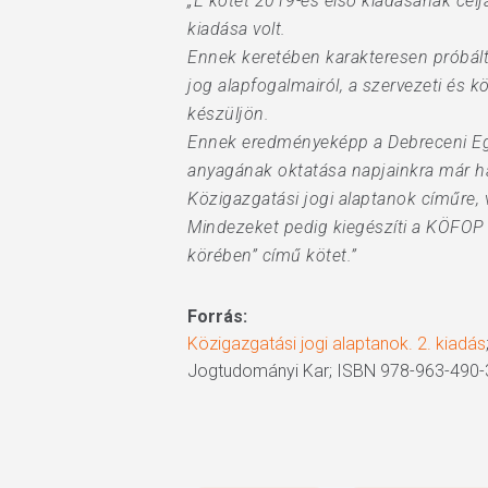
„E kötet 2019-es első kiadásának célj
kiadása volt.
Ennek keretében karakteresen próbált
jog alapfogalmairól, a szervezeti és k
készüljön.
Ennek eredményeképp a Debreceni Egy
anyagának oktatása napjainkra már hár
Közigazgatási jogi alaptanok címűre, 
Mindezeket pedig kiegészíti a KÖFOP 
körében” című kötet.”
Forrás:
Közigazgatási jogi alaptanok. 2. kiadás
Jogtudományi Kar; ISBN 978-963-490-3