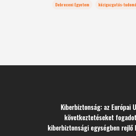
Debreceni Egyetem
közigazgatás-tudom
Kiberbiztonság: az Európai 
következtetéseket fogadot
kiberbiztonsági egységben rejlő