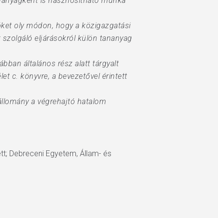
tananyagként is hasznosítható munka
öket oly módon, hogy a közigazgatási
t szolgáló eljárásokról külön tananyag
an általános rész alatt tárgyalt
t c. könyvre, a bevezetővel érintett
 állomány a végrehajtó hatalom
ett; Debreceni Egyetem, Állam- és