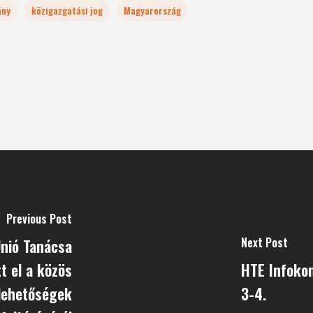
ány
közigazgatási jog
Magyarország
Previous Post
Next Post
Unió Tanácsa
t el a közös
HTE Infoko
 lehetőségek
3-4.