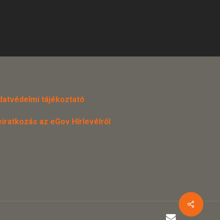
datvédelmi tájékoztató
eiratkozás az eGov Hírlevélről
email