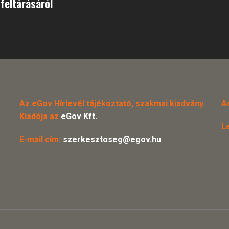
feltárásáról
Az eGov Hírlevél tájékoztató, szakmai kiadvány.
A
Kiadója az
eGov Kft.
L
E-mail cím:
szerkesztoseg@egov.hu