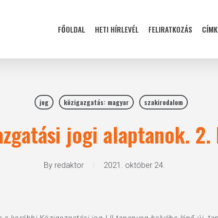
FŐOLDAL
HETI HÍRLEVÉL
FELIRATKOZÁS
CÍMK
jog
közigazgatás: magyar
szakirodalom
zgatási jogi alaptanok. 2.
By
redaktor
2021. október 24.