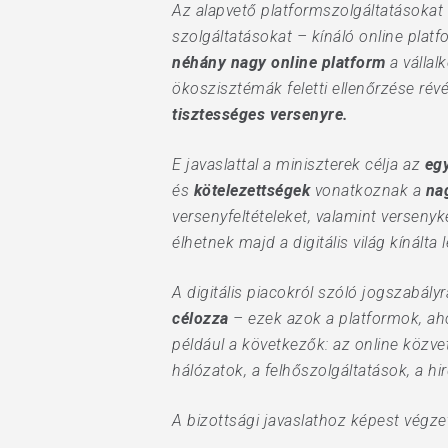
Az alapvető platformszolgáltatásokat 
szolgáltatásokat – kínáló online pla
néhány nagy online platform
a vállal
ökoszisztémák feletti ellenőrzése ré
tisztességes versenyre.
E javaslattal a miniszterek célja az
egy
és
kötelezettségek
vonatkoznak a
na
versenyfeltételeket, valamint versenyk
élhetnek majd a digitális világ kínálta
A digitális piacokról szóló jogszabályr
célozza
– ezek azok a platformok, ah
például a következők: az online közve
hálózatok, a felhőszolgáltatások, a hi
A bizottsági javaslathoz képest végze