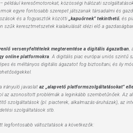
– például keresőmotorokat, közösségi hálózati szolgáltatások
tformok egyre fontosabb szerepet játszanak társadalmi és ga
kozások és a fogyasztók közötti
„kapuőrnek” tekinthető
, és pi
vén szűk keresztmetszetek kialakulását idézi elő a gazdaságb
enlő versenyfeltételek megteremtése a digitális ágazatban
,
gy online platformokra
. A digitális piac európai uniós szintű
épes és méltányos digitális ágazatot fog biztosítani, és ily m
 lehetőségekkel.
a irányuló javaslat
az „alapvető platformszolgáltatásokat” ell
ol az azonosított problémák a leginkább szembetűnőek. Az al
títő szolgáltatások (pl. piacterek, alkalmazás-áruházak), az i
rdetési szolgáltatások stb.
tt legfontosabb változtatások a következők: