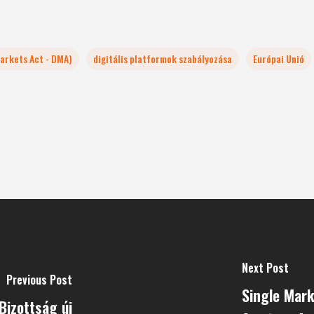
Markets Act - DMA)
digitális platformok szabályozása
Európai Unió
Next Post
Previous Post
Single Marke
Bizottság új