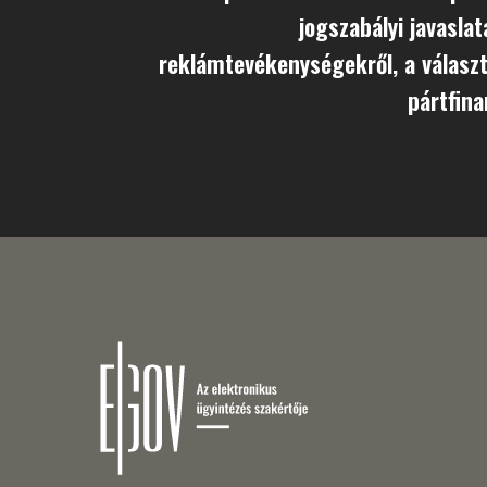
jogszabályi javaslata
reklámtevékenységekről, a választ
pártfina