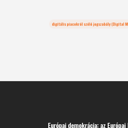
digitális piacokról szóló jogszabály (Digital 
Európai demokrácia: az Európai 