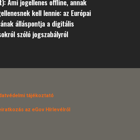
t): Ami jogellenes offline, annak
gellenesnek kell lennie: az Európai
ának álláspontja a digitális
sokról szóló jogszabályról
datvédelmi tájékoztató
eiratkozás az eGov Hírlevélről