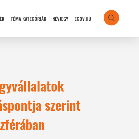
ÉK
TÉMA KATEGÓRIÁK
NÉVJEGY
EGOV.HU
search
gyvállalatok
áspontja szerint
szférában