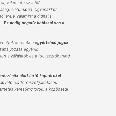
at, valamint közvetítő
zdasági életünkben. Ugyanakkor
aci ereje, valamint a digitális
an.
Ez pedig negatív hatással van a
 amelyek keretében
egyértelmű jogok
 szabályozása egyenlő
ódon a vállalatok és a fogyasztók mind
enőrzésük alatt tartó
kapuőröket
apvető platformszolgáltatások
nternetes keresőmotorok, a közösségi