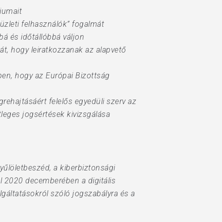
iumait
üzleti felhasználók” fogalmát
bá és időtállóbbá váljon
át, hogy leiratkozzanak az alapvető
en, hogy az Európai Bizottság
ehajtásáért felelős egyedüli szerv az
leges jogsértések kivizsgálása
gyűlöletbeszéd, a kiberbiztonsági
ból 2020 decemberében a digitális
lgáltatásokról szóló jogszabályra és a