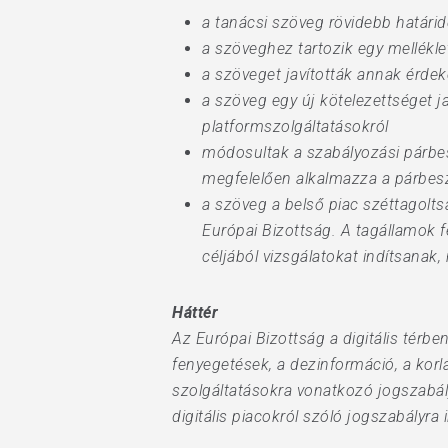
a tanácsi szöveg rövidebb határid
a szöveghez tartozik egy mellékle
a szöveget javították annak érdek
a szöveg egy új kötelezettséget j
platformszolgáltatásokról
módosultak a szabályozási párbe
megfelelően alkalmazza a párbesz
a szöveg a belső piac széttagolts
Európai Bizottság. A tagállamok 
céljából vizsgálatokat indítsanak
Háttér
Az Európai Bizottság a digitális térbe
fenyegetések, a dezinformáció, a korlá
szolgáltatásokra vonatkozó jogszabály
digitális piacokról szóló jogszabályra 