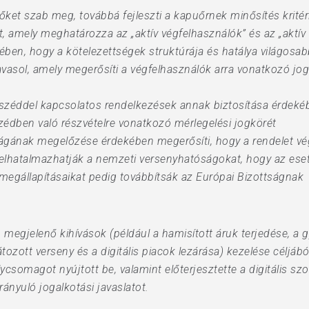
őket szab meg, továbbá fejleszti a kapuőrnek minősítés kritér
t, amely meghatározza az „aktív végfelhasználók” és az „aktív 
ében, hogy a kötelezettségek struktúrája és hatálya világosab
avasol, amely megerősíti a végfelhasználók arra vonatkozó jog
széddel kapcsolatos rendelkezések annak biztosítása érdekéb
édben való részvételre vonatkozó mérlegelési jogkörét
ágának megelőzése érdekében megerősíti, hogy a rendelet végr
felhatalmazhatják a nemzeti versenyhatóságokat, hogy az eset
, megállapításaikat pedig továbbítsák az Európai Bizottságnak
n megjelenő kihívások (például a hamisított áruk terjedése, a 
tozott verseny és a digitális piacok lezárása) kezelése céljá
csomagot nyújtott be, valamint előterjesztette a digitális szo
irányuló jogalkotási javaslatot.