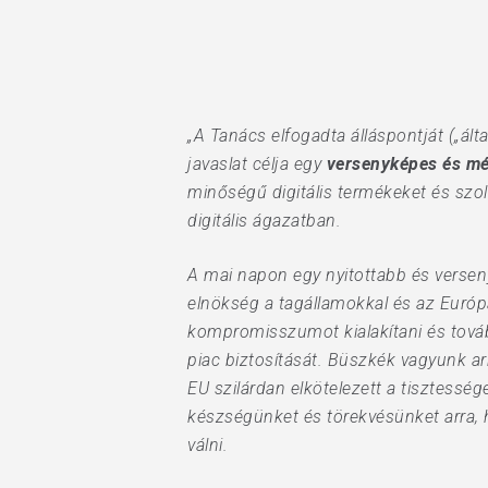
„A Tanács elfogadta álláspontját („ál
javaslat célja egy
versenyképes és mél
minőségű digitális termékeket és szol
Hit enter to search or ESC to close
digitális ágazatban.
A mai napon egy nyitottabb és versen
elnökség a tagállamokkal és az Európa
kompromisszumot kialakítani és továbbf
piac biztosítását. Büszkék vagyunk ar
EU szilárdan elkötelezett a tisztessége
készségünket és törekvésünket arra, 
válni.