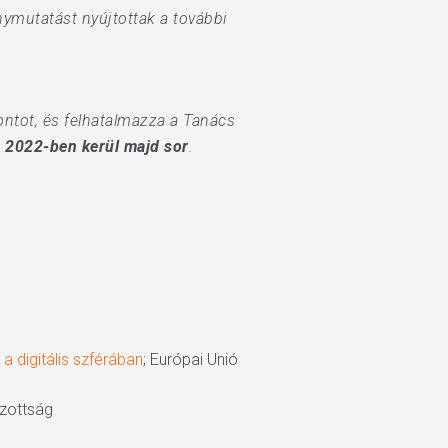
nymutatást nyújtottak a további
pontot, és felhatalmazza a Tanács
 2022-ben kerül majd sor
.
a digitális szférában
; Európai Unió
izottság