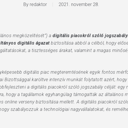
By
redaktor
2021. november 28.
talános megközelítését”) a
digitális piacokról szóló jogszabály
tányos digitális ágazat
biztosítása abból a célból, hogy elős
gáltatásokat, a tisztességes árakat, valamint a magas minősé
yképesebb digitális piac megteremtésének egyik fontos mérf
i Bizottsággal karöltve intenzív munkát folytatott azért, hogy
ejleszteni a digitális piacokról szóló jogszabály célját: egy
ra, hogy a tagállamok egyhangúlag támogatták az általános me
s online verseny biztosítása mellett. A digitális piacokról szól
hogy szabályozzuk a technológiai nagyvállalatokat, és remélh