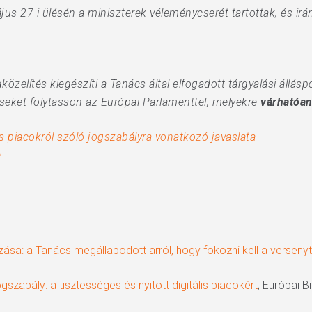
s 27-i ülésén a miniszterek véleménycserét tartottak, és irá
özelítés kiegészíti a Tanács által elfogadott tárgyalási állás
eket folytasson az Európai Parlamenttel, melyekre
várhatóan
is piacokról szóló jogszabályra vonatkozó javaslata
e
ása: a Tanács megállapodott arról, hogy fokozni kell a versenyt 
ogszabály: a tisztességes és nyitott digitális piacokért
; Európai B