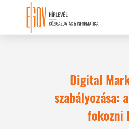
Skip
to
main
content
Digital Mar
szabályozása: a
fokozni 