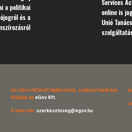
Services Ac
i a politikai
online is jo
ójogról és a
Unió Tanács
nszírozásról
szolgáltatá
Az eGov Hírlevél tájékoztató, szakmai kiadvány.
A
Kiadója az
eGov Kft.
L
E-mail cím:
szerkesztoseg@egov.hu