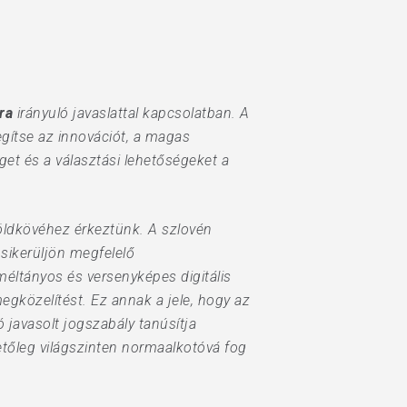
ra
irányuló javaslattal kapcsolatban. A
egítse az innovációt, a magas
get és a választási lehetőségeket a
öldkövéhez érkeztünk. A szlovén
 sikerüljön megfelelő
 méltányos és versenyképes digitális
gközelítést. Ez annak a jele, hogy az
ó javasolt jogszabály tanúsítja
etőleg világszinten normaalkotóvá fog