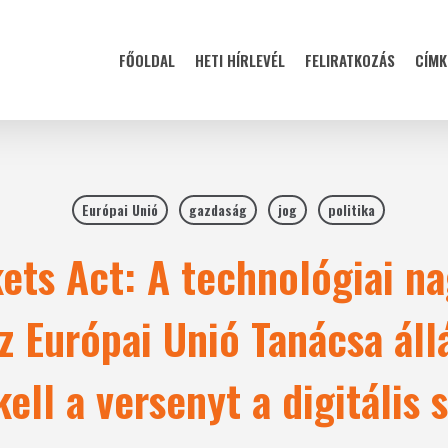
FŐOLDAL
HETI HÍRLEVÉL
FELIRATKOZÁS
CÍMK
Európai Unió
gazdaság
jog
politika
kets Act: A technológiai na
z Európai Unió Tanácsa áll
kell a versenyt a digitális 