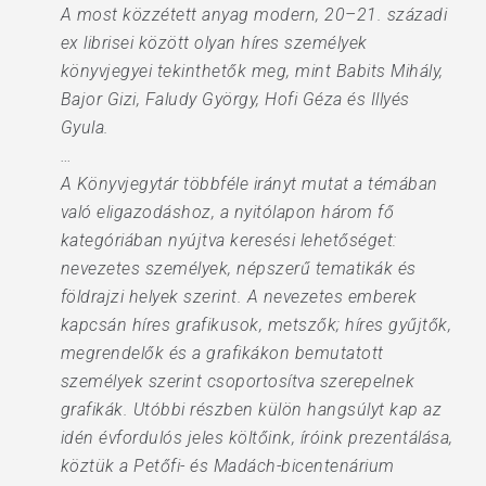
A most közzétett anyag modern, 20–21. századi
ex librisei között olyan híres személyek
könyvjegyei tekinthetők meg, mint Babits Mihály,
Bajor Gizi, Faludy György, Hofi Géza és Illyés
Gyula.
…
A Könyvjegytár többféle irányt mutat a témában
való eligazodáshoz, a nyitólapon három fő
kategóriában nyújtva keresési lehetőséget:
nevezetes személyek, népszerű tematikák és
földrajzi helyek szerint. A nevezetes emberek
kapcsán híres grafikusok, metszők; híres gyűjtők,
megrendelők és a grafikákon bemutatott
személyek szerint csoportosítva szerepelnek
grafikák. Utóbbi részben külön hangsúlyt kap az
idén évfordulós jeles költőink, íróink prezentálása,
köztük a Petőfi- és Madách-bicentenárium