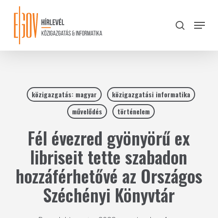
Skip
to
Menu
search
main
Close
content
Menu
közigazgatás: magyar
közigazgatási informatika
művelődés
történelem
Fél évezred gyönyörű ex
libriseit tette szabadon
hozzáférhetővé az Országos
Széchényi Könyvtár