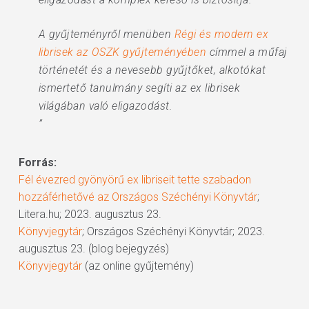
A gyűjteményről menüben
Régi és modern ex
librisek az OSZK gyűjteményében
címmel a műfaj
történetét és a nevesebb gyűjtőket, alkotókat
ismertető tanulmány segíti az ex librisek
világában való eligazodást.
”
Forrás:
Fél évezred gyönyörű ex libriseit tette szabadon
hozzáférhetővé az Országos Széchényi Könyvtár
;
Litera.hu; 2023. augusztus 23.
Könyvjegytár
; Országos Széchényi Könyvtár; 2023.
augusztus 23. (blog bejegyzés)
Könyvjegytár
(az online gyűjtemény)