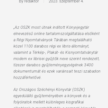
By
redaktor
2023. szeptember 4.
„Az OSZK most útnak indított Könyvjegytár
elnevezésű online tartalomszolgáltatása elsőként
a Régi Nyomtatványok Tárában megtalálható
közel 1100 darabos régi ex libris-állományt,
valamint a Térkép-, Plakát- és Kisnyomtatványtár
modern ex librisei gyűjtők neve szerint rendezett,
tízezer darabos gyűjteményegységének 3400
dokumentumát és ezek variánsait teszi szabadon
hozzáférhetővé.
Az Országos Széchényi Könyvtár (OSZK)
egyedülálló gyűjteményében a könyvek és a
folyóiratok mellett különleges kisgrafikai