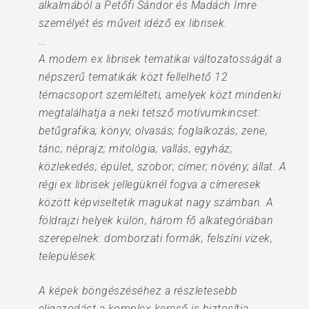
alkalmából a Petőfi Sándor és Madách Imre
személyét és műveit idéző ex librisek.
…
A modern ex librisek tematikai változatosságát a
népszerű tematikák közt fellelhető 12
témacsoport szemlélteti, amelyek közt mindenki
megtalálhatja a neki tetsző motívumkincset:
betűgrafika; könyv, olvasás; foglalkozás; zene,
tánc; néprajz; mitológia; vallás, egyház;
közlekedés; épület, szobor; címer; növény; állat. A
régi ex librisek jellegüknél fogva a címeresek
között képviseltetik magukat nagy számban. A
földrajzi helyek külön, három fő alkategóriában
szerepelnek: domborzati formák, felszíni vizek,
települések.
A képek böngészéséhez a részletesebb
eligazodást a komplex kereső is biztosítja.