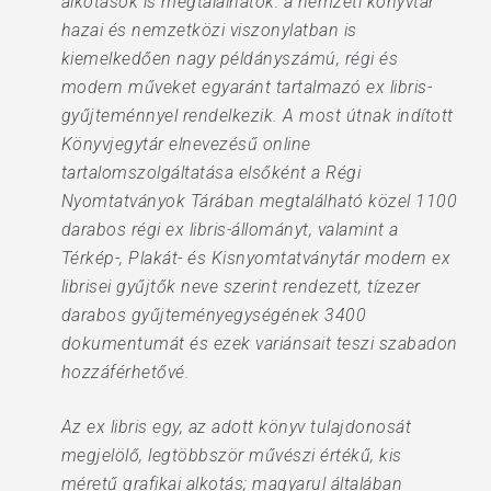
alkotások is megtalálhatók: a nemzeti könyvtár
hazai és nemzetközi viszonylatban is
kiemelkedően nagy példányszámú, régi és
modern műveket egyaránt tartalmazó ex libris-
gyűjteménnyel rendelkezik. A most útnak indított
Könyvjegytár elnevezésű online
tartalomszolgáltatása elsőként a Régi
Nyomtatványok Tárában megtalálható közel 1100
darabos régi ex libris-állományt, valamint a
Térkép-, Plakát- és Kisnyomtatványtár modern ex
librisei gyűjtők neve szerint rendezett, tízezer
darabos gyűjteményegységének 3400
dokumentumát és ezek variánsait teszi szabadon
hozzáférhetővé.
Az ex libris egy, az adott könyv tulajdonosát
megjelölő, legtöbbször művészi értékű, kis
méretű grafikai alkotás; magyarul általában