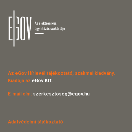
Az eGov Hírlevél tájékoztató, szakmai kiadvány.
Kiadója az
eGov Kft.
E-mail cím:
szerkesztoseg@egov.hu
Adatvédelmi tájékoztató