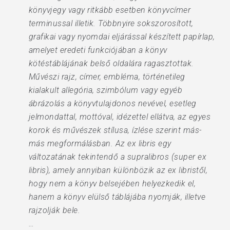
könyvjegy vagy ritkább esetben könyvcímer
terminussal illetik. Többnyire sokszorosított,
grafikai vagy nyomdai eljárással készített papírlap,
amelyet eredeti funkciójában a könyv
kötéstáblájának belső oldalára ragasztottak.
Művészi rajz, címer, embléma, történetileg
kialakult allegória, szimbólum vagy egyéb
ábrázolás a könyvtulajdonos nevével, esetleg
jelmondattal, mottóval, idézettel ellátva, az egyes
korok és művészek stílusa, ízlése szerint más-
más megformálásban. Az ex libris egy
változatának tekintendő a supralibros (super ex
libris), amely annyiban különbözik az ex libristől,
hogy nem a könyv belsejében helyezkedik el,
hanem a könyv elülső táblájába nyomják, illetve
rajzolják bele.
…