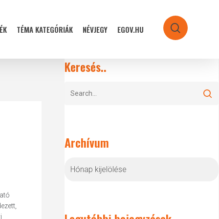
ÉK
TÉMA KATEGÓRIÁK
NÉVJEGY
EGOV.HU
search
Keresés..
Archívum
Archívum
ató
ezett,
Legutóbbi bejegyzések
i