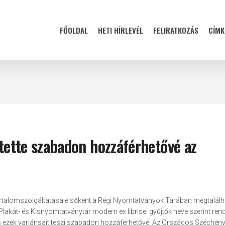
FŐOLDAL
HETI HÍRLEVÉL
FELIRATKOZÁS
CÍMK
 tette szabadon hozzáférhetővé az
tartalomszolgáltatása elsőként a Régi Nyomtatványok Tárában megtalálh
Plakát- és Kisnyomtatványtár modern ex librisei gyűjtők neve szerint rend
ezek variánsait teszi szabadon hozzáférhetővé. Az Országos Széchény