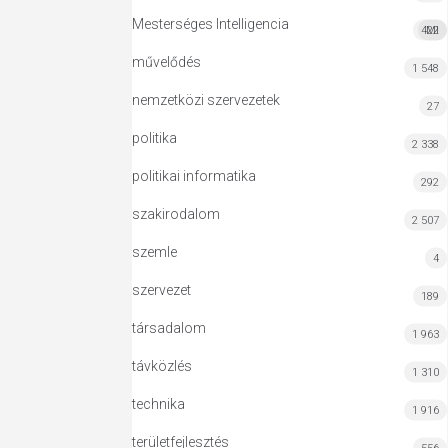
Mesterséges Intelligencia
422
MI
művelődés
1 548
nemzetközi szervezetek
27
politika
2 338
politikai informatika
292
szakirodalom
2 507
szemle
4
szervezet
189
társadalom
1 963
távközlés
1 310
technika
1 916
területfejlesztés