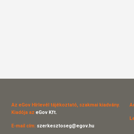
Az eGov Hírlevél tájékoztató, szakmai kiadvány.
A
Kiadója az
eGov Kft.
L
E-mail cím:
szerkesztoseg@egov.hu