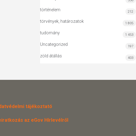
556
történelem
212
törvények, határozatok
1 805
tudomány
1 453
Uncategorized
197
zöld átállás
403
datvédelmi tájékoztató
eiratkozás az eGov Hírlevélről