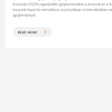
Könyvtár (OSZK) egyedülálló gyűjteményében a könyvek és a foly
könyvtár hazai és nemzetközi viszonylatban is kiemelkedően na
gyűjteménnyel...
Hit enter to search or ESC to close
READ MORE