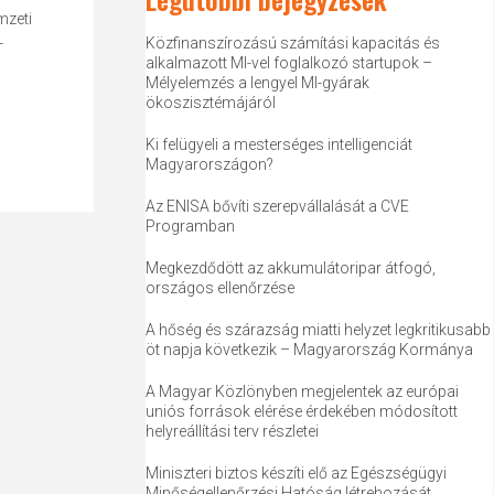
mzeti
-
Közfinanszírozású számítási kapacitás és
alkalmazott MI-vel foglalkozó startupok –
Mélyelemzés a lengyel MI-gyárak
ökoszisztémájáról
Ki felügyeli a mesterséges intelligenciát
Magyarországon?
Az ENISA bővíti szerepvállalását a CVE
Programban
Megkezdődött az akkumulátoripar átfogó,
országos ellenőrzése
A hőség és szárazság miatti helyzet legkritikusabb
öt napja következik – Magyarország Kormánya
A Magyar Közlönyben megjelentek az európai
uniós források elérése érdekében módosított
helyreállítási terv részletei
Miniszteri biztos készíti elő az Egészségügyi
Minőségellenőrzési Hatóság létrehozását