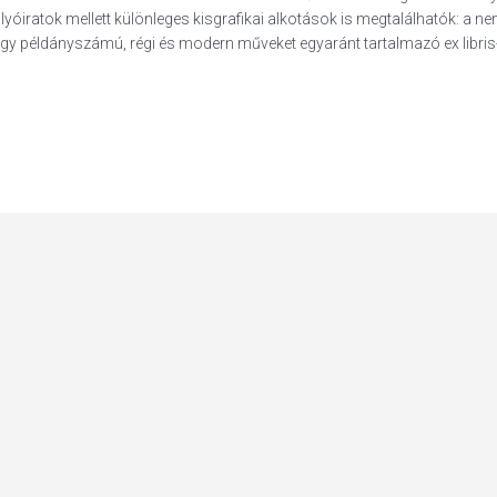
óiratok mellett különleges kisgrafikai alkotások is megtalálhatók: a ne
gy példányszámú, régi és modern műveket egyaránt tartalmazó ex libris