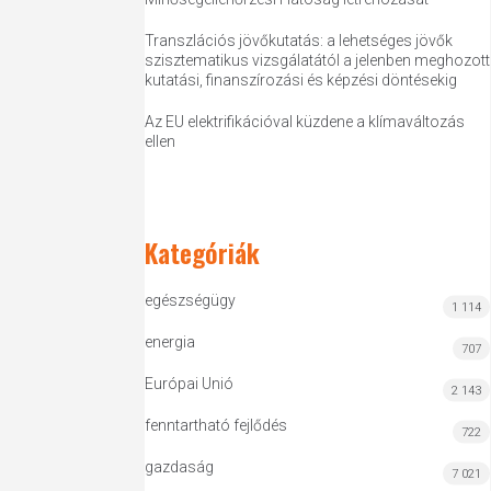
Transzlációs jövőkutatás: a lehetséges jövők
szisztematikus vizsgálatától a jelenben meghozott
kutatási, finanszírozási és képzési döntésekig
Az EU elektrifikációval küzdene a klímaváltozás
ellen
Kategóriák
egészségügy
1 114
energia
707
Európai Unió
2 143
fenntartható fejlődés
722
gazdaság
7 021