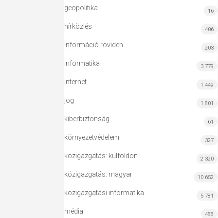
geopolitika
16
hírközlés
406
információ röviden
203
informatika
3 779
Internet
1 449
jog
1 801
kiberbiztonság
61
környezetvédelem
327
közigazgatás: külföldön
2 320
közigazgatás: magyar
10 652
közigazgatási informatika
5 781
média
488