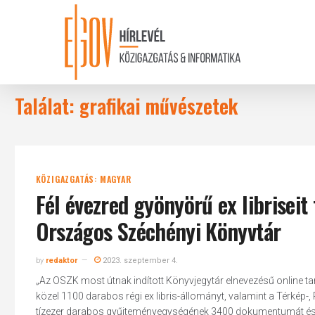
Skip
to
main
content
Találat: grafikai művészetek
KÖZIGAZGATÁS: MAGYAR
Fél évezred gyönyörű ex libriseit
Országos Széchényi Könyvtár
by
redaktor
2023. szeptember 4.
„Az OSZK most útnak indított Könyvjegytár elnevezésű online 
közel 1100 darabos régi ex libris-állományt, valamint a Térkép-, 
tízezer darabos gyűjteményegységének 3400 dokumentumát és 