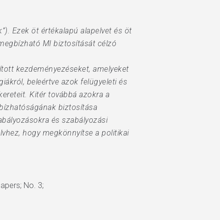
). Ezek öt értékalapú alapelvet és öt
megbízható MI biztosítását célzó
dított kezdeményezéseket, amelyeket
ákról, beleértve azok felügyeleti és
ereteit. Kitér továbbá azokra a
bízhatóságának biztosítása
zabályozásokra és szabályozási
lvhez, hogy megkönnyítse a politikai
Papers; No. 3;