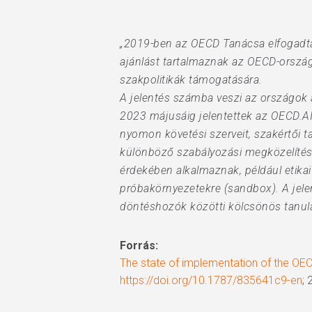
„2019-ben az OECD Tanácsa elfogadta a
ajánlást tartalmaznak az OECD-ország
szakpolitikák támogatására.
A jelentés számba veszi az országok 
2023 májusáig jelentettek az OECD.AI P
nyomon követési szerveit, szakértői t
különböző szabályozási megközelítés
érdekében alkalmaznak, például etika
próbakörnyezetekre (sandbox). A jelen
döntéshozók közötti kölcsönös tanulá
Forrás:
The state of implementation of the OECD
https://doi.org/10.1787/835641c9-en
; 