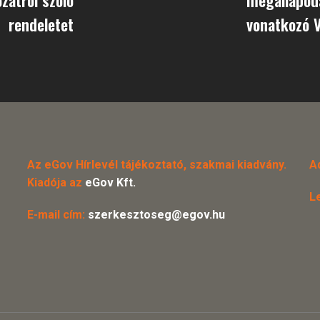
rendeletet
vonatkozó V
Az eGov Hírlevél tájékoztató, szakmai kiadvány.
A
Kiadója az
eGov Kft.
L
E-mail cím:
szerkesztoseg@egov.hu