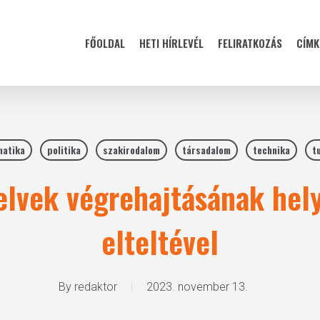
FŐOLDAL
HETI HÍRLEVÉL
FELIRATKOZÁS
CÍMK
matika
politika
szakirodalom
társadalom
technika
t
lvek végrehajtásának hel
elteltével
By
redaktor
2023. november 13.