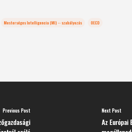
Mesterséges Intelligencia (MI) -- szabályozás
OECD
Previous Post
Next Post
zőgazdasági
Az Európai 
zatról szóló
megállapodá