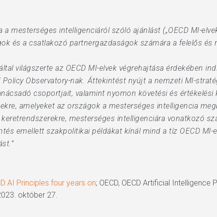
 mesterséges intelligenciáról szóló ajánlást („OECD MI-elvek”
ok és a csatlakozó partnergazdaságok számára a felelős és 
által világszerte az OECD MI-elvek végrehajtása érdekében in
olicy Observatory-nak. Áttekintést nyújt a nemzeti MI-stratégi
anácsadó csoportjait, valamint nyomon követési és értékelési k
ekre, amelyeket az országok a mesterséges intelligencia meg
i keretrendszerekre, mesterséges intelligenciára vonatkozó s
tés emellett szakpolitikai példákat kínál mind a tíz OECD MI-e
st.”
 AI Principles four years on
; OECD, OECD Artificial Intelligence 
2023. október 27.