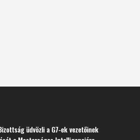
Bizottság üdvözli a G7-ek vezetőinek
sát a Mesterséges Intelligenciára