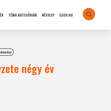
ÉK
TÉMA KATEGÓRIÁK
NÉVJEGY
EGOV.HU
search
udomány
yzete négy év