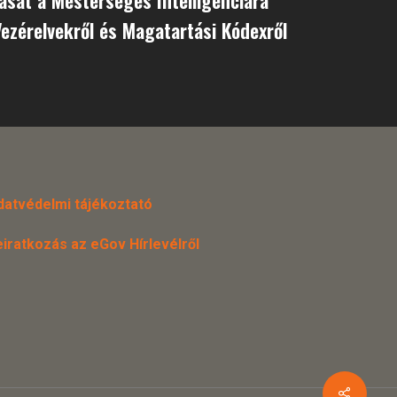
ezérelvekről és Magatartási Kódexről
datvédelmi tájékoztató
eiratkozás az eGov Hírlevélről