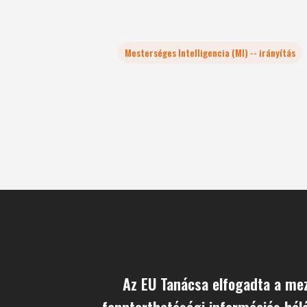
Mesterséges Intelligencia (MI) -- irányítás
Az EU Tanácsa elfogadta a me
fenntarthatósági információs háló