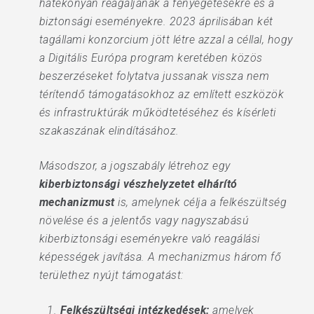
hatékonyan reagáljanak a fenyegetésekre és a
biztonsági eseményekre. 2023 áprilisában két
tagállami konzorcium jött létre azzal a céllal, hogy
a Digitális Európa program keretében közös
beszerzéseket folytatva jussanak vissza nem
térítendő támogatásokhoz az említett eszközök
és infrastruktúrák működtetéséhez és kísérleti
szakaszának elindításához.
Másodszor, a jogszabály létrehoz egy
kiberbiztonsági vészhelyzetet elhárító
mechanizmust
is, amelynek célja a felkészültség
növelése és a jelentős vagy nagyszabású
kiberbiztonsági eseményekre való reagálási
képességek javítása. A mechanizmus három fő
területhez nyújt támogatást:
Felkészültségi intézkedések:
amelyek