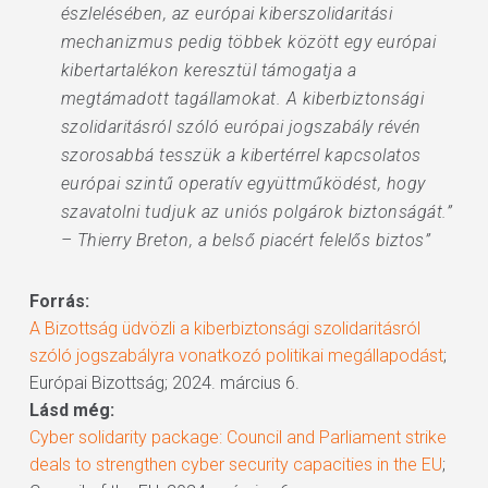
észlelésében, az európai kiberszolidaritási
mechanizmus pedig többek között egy európai
kibertartalékon keresztül támogatja a
megtámadott tagállamokat. A kiberbiztonsági
szolidaritásról szóló európai jogszabály révén
szorosabbá tesszük a kibertérrel kapcsolatos
európai szintű operatív együttműködést, hogy
szavatolni tudjuk az uniós polgárok biztonságát.”
– Thierry Breton, a belső piacért felelős biztos”
Forrás:
A Bizottság üdvözli a kiberbiztonsági szolidaritásról
szóló jogszabályra vonatkozó politikai megállapodást
;
Európai Bizottság; 2024. március 6.
Lásd még:
Cyber solidarity package: Council and Parliament strike
deals to strengthen cyber security capacities in the EU
;