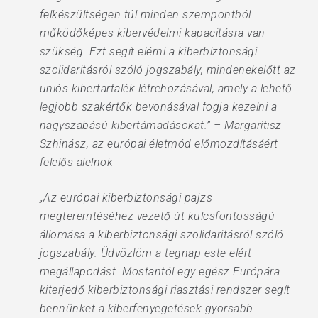
felkészültségen túl minden szempontból
működőképes kibervédelmi kapacitásra van
szükség. Ezt segít elérni a kiberbiztonsági
szolidaritásról szóló jogszabály, mindenekelőtt az
uniós kibertartalék létrehozásával, amely a lehető
legjobb szakértők bevonásával fogja kezelni a
nagyszabású kibertámadásokat.” – Margarítisz
Szhinász, az európai életmód előmozdításáért
felelős alelnök
„Az európai kiberbiztonsági pajzs
megteremtéséhez vezető út kulcsfontosságú
állomása a kiberbiztonsági szolidaritásról szóló
jogszabály. Üdvözlöm a tegnap este elért
megállapodást. Mostantól egy egész Európára
kiterjedő kiberbiztonsági riasztási rendszer segít
bennünket a kiberfenyegetések gyorsabb