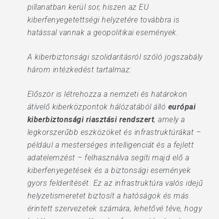
pillanatban kerül sor, hiszen az EU
kiberfenyegetettségi helyzetére továbbra is
hatással vannak a geopolitikai események.
A kiberbiztonsági szolidaritásról szóló jogszabály
három intézkedést tartalmaz:
Először is létrehozza a nemzeti és határokon
átívelő kiberközpontok hálózatából álló
európai
kiberbiztonsági riasztási rendszert
, amely a
legkorszerűbb eszközöket és infrastruktúrákat –
például a mesterséges intelligenciát és a fejlett
adatelemzést – felhasználva segíti majd elő a
kiberfenyegetések és a biztonsági események
gyors felderítését. Ez az infrastruktúra valós idejű
helyzetismeretet biztosít a hatóságok és más
érintett szervezetek számára, lehetővé téve, hogy