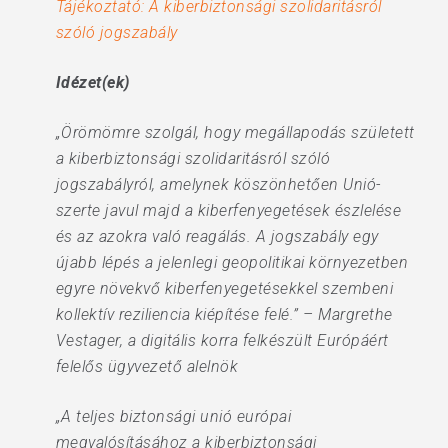
Tájékoztató: A kiberbiztonsági szolidaritásról
szóló jogszabály
Idézet(ek)
„Örömömre szolgál, hogy megállapodás született
a kiberbiztonsági szolidaritásról szóló
jogszabályról, amelynek köszönhetően Unió-
szerte javul majd a kiberfenyegetések észlelése
és az azokra való reagálás. A jogszabály egy
újabb lépés a jelenlegi geopolitikai környezetben
egyre növekvő kiberfenyegetésekkel szembeni
kollektív reziliencia kiépítése felé.” – Margrethe
Vestager, a digitális korra felkészült Európáért
felelős ügyvezető alelnök
„A teljes biztonsági unió európai
megvalósításához a kiberbiztonsági