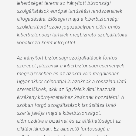
lehetőséget teremt az irányított biztonsági
szolgáltatások európai tanúsítási rendszereinek
elfogadására. Elősegíti majd a kiberbiztonsági
szolidaritásról szóló jogszabályban előírt uniós
kiberbiztonsági tartalék megbízható szolgáltatóira
vonatkozó keret létrejöttét.
Az irányított biztonsági szolgáltatások fontos
szerepet játszanak a kiberbiztonsági események
megelőzésében és az azokra való reagálásban.
Ugyanakkor célpontjai is azoknak a rosszindulatú
szereplőknek, akik az ügyfeleik által használt
érzékeny környezetekhez kívánnak hozzáférni. A
szóban forgó szolgáltatások tanúsítása Unió-
szerte javítja majd a kiberbiztonságot,
előmozdítva a bizalmat és az átláthatóságot az
ellátási láncban. Ez alapvető fontosságú a