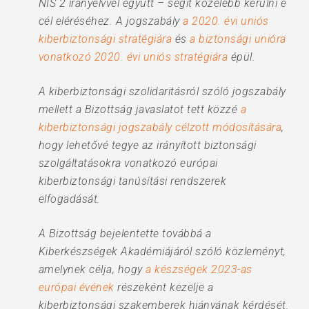
NIS 2 irányelvvel együtt – segít közelebb kerülni e
cél eléréséhez. A jogszabály
a 2020. évi uniós
kiberbiztonsági stratégiára
és
a biztonsági unióra
vonatkozó 2020. évi uniós stratégiára
épül.
A kiberbiztonsági szolidaritásról szóló jogszabály
mellett a Bizottság javaslatot tett közzé
a
kiberbiztonsági jogszabály célzott módosítására
,
hogy lehetővé tegye az irányított biztonsági
szolgáltatásokra vonatkozó európai
kiberbiztonsági tanúsítási rendszerek
elfogadását.
A Bizottság bejelentette továbbá a
Kiberkészségek Akadémiájáról szóló közleményt,
amelynek célja, hogy
a készségek 2023-as
európai évének
részeként kezelje a
kiberbiztonsági szakemberek hiányának kérdését.