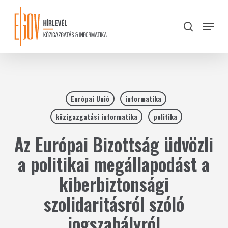
Skip
to
Menu
search
main
Close
content
Menu
Európai Unió
informatika
közigazgatási informatika
politika
Az Európai Bizottság üdvözli
a politikai megállapodást a
kiberbiztonsági
szolidaritásról szóló
jogszabályról