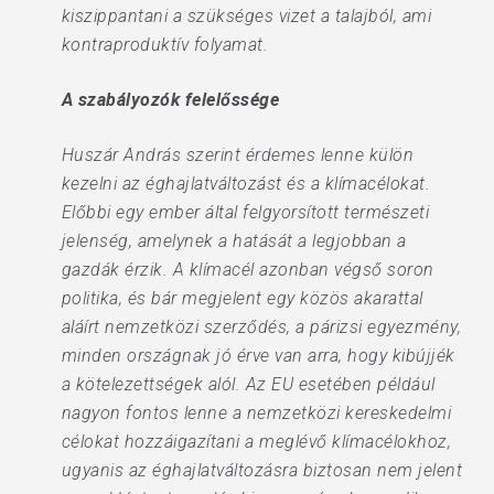
kiszippantani a szükséges vizet a talajból, ami
kontraproduktív folyamat.
A szabályozók felelőssége
Huszár András szerint érdemes lenne külön
kezelni az éghajlatváltozást és a klímacélokat.
Előbbi egy ember által felgyorsított természeti
jelenség, amelynek a hatását a legjobban a
gazdák érzik. A klímacél azonban végső soron
politika, és bár megjelent egy közös akarattal
aláírt nemzetközi szerződés, a párizsi egyezmény,
minden országnak jó érve van arra, hogy kibújjék
a kötelezettségek alól. Az EU esetében például
nagyon fontos lenne a nemzetközi kereskedelmi
célokat hozzáigazítani a meglévő klímacélokhoz,
ugyanis az éghajlatváltozásra biztosan nem jelent