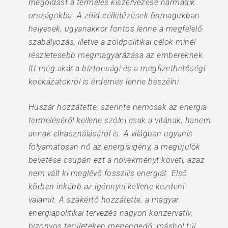
megoldást a termelés kiszervezése harmadik
országokba. A zöld célkitűzések önmagukban
helyesek, ugyanakkor fontos lenne a megfelelő
szabályozás, illetve a zöldpolitikai célok minél
részletesebb megmagyarázása az embereknek.
Itt még akár a biztonsági és a megfizethetőségi
kockázatokról is érdemes lenne beszélni.
Huszár hozzátette, szerinte nemcsak az energia
termeléséről kellene szólni csak a vitának, hanem
annak elhasználásáról is. A világban ugyanis
folyamatosan nő az energiaigény, a megújulók
bevetése csupán ezt a növekményt követi, azaz
nem vált ki meglévő fosszilis energiát. Első
körben inkább az igénnyel kellene kezdeni
valamit. A szakértő hozzátette, a magyar
energiapolitikai tervezés nagyon konzervatív,
bizonyos területeken megengedő, máshol túl