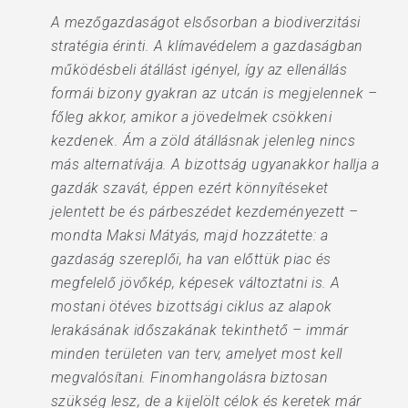
A mezőgazdaságot elsősorban a biodiverzitási
stratégia érinti. A klímavédelem a gazdaságban
működésbeli átállást igényel, így az ellenállás
formái bizony gyakran az utcán is megjelennek –
főleg akkor, amikor a jövedelmek csökkeni
kezdenek. Ám a zöld átállásnak jelenleg nincs
más alternatívája. A bizottság ugyanakkor hallja a
gazdák szavát, éppen ezért könnyítéseket
jelentett be és párbeszédet kezdeményezett –
mondta Maksi Mátyás, majd hozzátette: a
gazdaság szereplői, ha van előttük piac és
megfelelő jövőkép, képesek változtatni is. A
mostani ötéves bizottsági ciklus az alapok
lerakásának időszakának tekinthető – immár
minden területen van terv, amelyet most kell
megvalósítani. Finomhangolásra biztosan
szükség lesz, de a kijelölt célok és keretek már