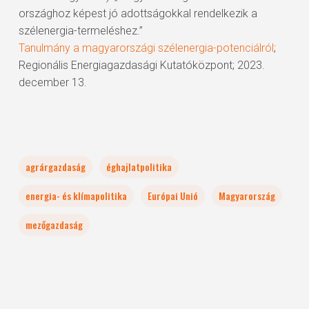
országhoz képest jó adottságokkal rendelkezik a
szélenergia-termeléshez.”
Tanulmány a magyarországi szélenergia-potenciálról
;
Regionális Energiagazdasági Kutatóközpont; 2023.
december 13.
agrárgazdaság
éghajlatpolitika
energia- és klímapolitika
Európai Unió
Magyarország
mezőgazdaság