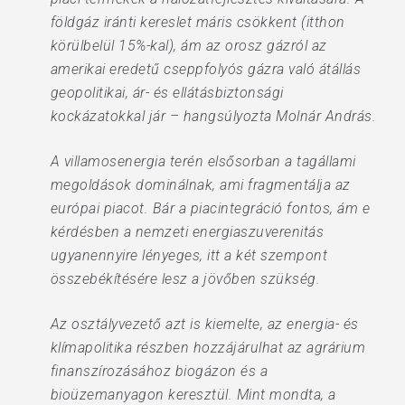
földgáz iránti kereslet máris csökkent (itthon
körülbelül 15%-kal), ám az orosz gázról az
amerikai eredetű cseppfolyós gázra való átállás
geopolitikai, ár- és ellátásbiztonsági
kockázatokkal jár – hangsúlyozta Molnár András.
A villamosenergia terén elsősorban a tagállami
megoldások dominálnak, ami fragmentálja az
európai piacot. Bár a piacintegráció fontos, ám e
kérdésben a nemzeti energiaszuverenitás
ugyanennyire lényeges, itt a két szempont
összebékítésére lesz a jövőben szükség.
Az osztályvezető azt is kiemelte, az energia- és
klímapolitika részben hozzájárulhat az agrárium
finanszírozásához biogázon és a
bioüzemanyagon keresztül. Mint mondta, a