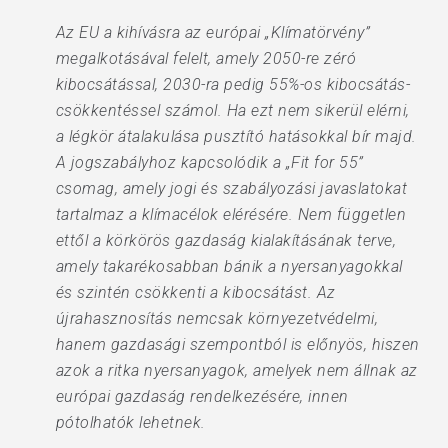
Az EU a kihívásra az európai „Klímatörvény”
megalkotásával felelt, amely 2050-re zéró
kibocsátással, 2030-ra pedig 55%-os kibocsátás-
csökkentéssel számol. Ha ezt nem sikerül elérni,
a légkör átalakulása pusztító hatásokkal bír majd.
A jogszabályhoz kapcsolódik a „Fit for 55”
csomag, amely jogi és szabályozási javaslatokat
tartalmaz a klímacélok elérésére. Nem független
ettől a körkörös gazdaság kialakításának terve,
amely takarékosabban bánik a nyersanyagokkal
és szintén csökkenti a kibocsátást. Az
újrahasznosítás nemcsak környezetvédelmi,
hanem gazdasági szempontból is előnyös, hiszen
azok a ritka nyersanyagok, amelyek nem állnak az
európai gazdaság rendelkezésére, innen
pótolhatók lehetnek.