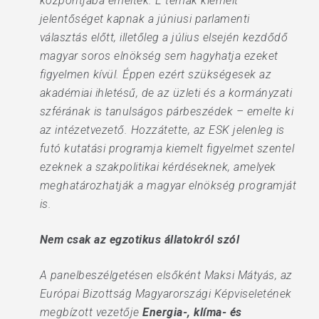
központjába emelték. E témák kiemelt
jelentőséget kapnak a júniusi parlamenti
választás előtt, illetőleg a július elsején kezdődő
magyar soros elnökség sem hagyhatja ezeket
figyelmen kívül. Éppen ezért szükségesek az
akadémiai ihletésű, de az üzleti és a kormányzati
szférának is tanulságos párbeszédek – emelte ki
az intézetvezető. Hozzátette, az ESK jelenleg is
futó kutatási programja kiemelt figyelmet szentel
ezeknek a szakpolitikai kérdéseknek, amelyek
meghatározhatják a magyar elnökség programját
is.
Nem csak az egzotikus állatokról szól
A panelbeszélgetésen elsőként Maksi Mátyás, az
Európai Bizottság Magyarországi Képviseletének
megbízott vezetője
Energia-, klíma- és