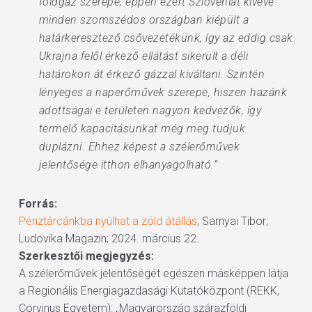
földgáz szerepe, éppen ezért Szlovéniát kivéve
minden szomszédos országban kiépült a
határkeresztező csővezetékünk, így az eddig csak
Ukrajna felől érkező ellátást sikerült a déli
határokon át érkező gázzal kiváltani. Szintén
lényeges a naperőművek szerepe, hiszen hazánk
adottságai e területen nagyon kedvezők, így
termelő kapacitásunkat még meg tudjuk
duplázni. Ehhez képest a szélerőművek
jelentősége itthon elhanyagolható.”
Forrás:
Pénztárcánkba nyúlhat a zöld átállás
; Sarnyai Tibor;
Ludovika Magazin; 2024. március 22.
Szerkesztői megjegyzés:
A szélerőművek jelentőségét egészen másképpen látja
a Regionális Energiagazdasági Kutatóközpont (REKK,
Corvinus Egyetem): „Magyarország szárazföldi