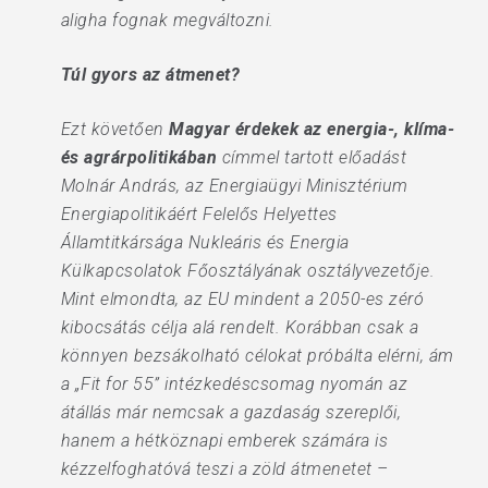
aligha fognak megváltozni.
Túl gyors az átmenet?
Ezt követően
Magyar érdekek az energia-, klíma-
és agrárpolitikában
címmel tartott előadást
Molnár András, az Energiaügyi Minisztérium
Energiapolitikáért Felelős Helyettes
Államtitkársága Nukleáris és Energia
Külkapcsolatok Főosztályának osztályvezetője.
Mint elmondta, az EU mindent a 2050-es zéró
kibocsátás célja alá rendelt. Korábban csak a
könnyen bezsákolható célokat próbálta elérni, ám
a „Fit for 55” intézkedéscsomag nyomán az
átállás már nemcsak a gazdaság szereplői,
hanem a hétköznapi emberek számára is
kézzelfoghatóvá teszi a zöld átmenetet –