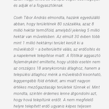
és adják el a fogyasztóknak.
Cseh Tibor András elmondta, hazánk egyedülálló
abban, hogy területének 80 százaléka, azaz 8
millió hektár termőföld, amelyből jelenleg 5 millió
hektár van művelésben. Az elmúlt 30 évben több
mint 1 millió hektárnyi terület került ki a
művelésből – a belterületté válás, az erdősítés és
a napelemek telepítése miatt. A főtitkár aggasztó
fejleményként említette, hogy utóbbi esetén nem
az országos 18 aranykoronás átlaghoz, hanem a
települési átlaghoz mérik a művelésből kivonható,
leggyengébb föld értékét, ami miatt nagyon
értékes mezőgazdasági területek tűnnek el. Mint
mondta, szintén érdemes lenne átgondolni azt,
hogy hová telepítünk erdőt. A nem megfelelő
helyre telepített erdő ugyanis képes teljesen