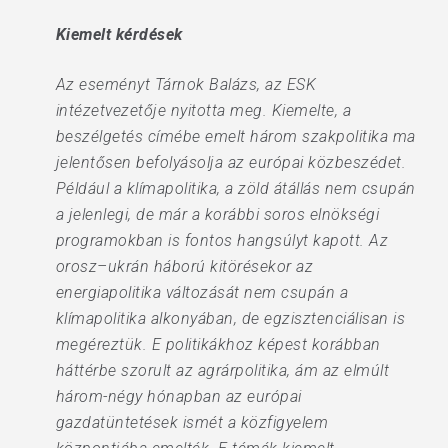
Kiemelt kérdések
Az eseményt Tárnok Balázs, az ESK
intézetvezetője nyitotta meg. Kiemelte, a
beszélgetés címébe emelt három szakpolitika ma
jelentősen befolyásolja az európai közbeszédet.
Például a klímapolitika, a zöld átállás nem csupán
a jelenlegi, de már a korábbi soros elnökségi
programokban is fontos hangsúlyt kapott. Az
orosz–ukrán háború kitörésekor az
energiapolitika változását nem csupán a
klímapolitika alkonyában, de egzisztenciálisan is
megéreztük. E politikákhoz képest korábban
háttérbe szorult az agrárpolitika, ám az elmúlt
három-négy hónapban az európai
gazdatüntetések ismét a közfigyelem