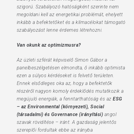
szigorú. Szabályozó hatóságként szerinte nem
megoldani kell az energetikai problémát, ehelyett
inkább a befektetőket és a klímacélokat támogató
szabályozást lenne érdemes létrehozni.
Van okunk az optimizmusra?
Az üzleti szférát képviselő Simon Gábor a
panelbeszélgetésen elmondta, ő inkább optimista
ezen a súlyos kérdéseket is felvető területen.
Ennek elsődleges oka az, hogy a befektetők
részéről nagyon komoly érdeklődés mutatkozik a
megújuló energiák, a fenntarthatóság és az
ESG
– az Environmental (környezeti), Social
(társadalmi) és Governance (irányítási)
angol
szavak rövidítése – iránt. A gazdaság jelentős
szereplői fordultak ebbe az irányba