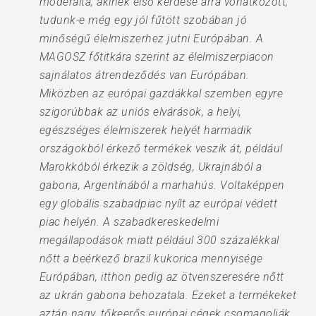
moderálta, akinek első kérdése arra vonatkozott,
tudunk-e még egy jól fűtött szobában jó
minőségű élelmiszerhez jutni Európában. A
MAGOSZ főtitkára szerint az élelmiszerpiacon
sajnálatos átrendeződés van Európában.
Miközben az európai gazdákkal szemben egyre
szigorúbbak az uniós elvárások, a helyi,
egészséges élelmiszerek helyét harmadik
országokból érkező termékek veszik át, például
Marokkóból érkezik a zöldség, Ukrajnából a
gabona, Argentínából a marhahús. Voltaképpen
egy globális szabadpiac nyílt az európai védett
piac helyén. A szabadkereskedelmi
megállapodások miatt például 300 százalékkal
nőtt a beérkező brazil kukorica mennyisége
Európában, itthon pedig az ötvenszeresére nőtt
az ukrán gabona behozatala. Ezeket a termékeket
aztán nagy, tőkeerős európai cégek csomagolják