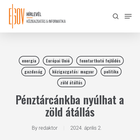
Skip
to
Menu
search
main
Close
content
Menu
energia
Európai Unió
fenntartható fejlődés
gazdaság
közigazgatás: magyar
politika
zöld átállás
Pénztárcánkba nyúlhat a
zöld átállás
By
redaktor
2024. április 2.