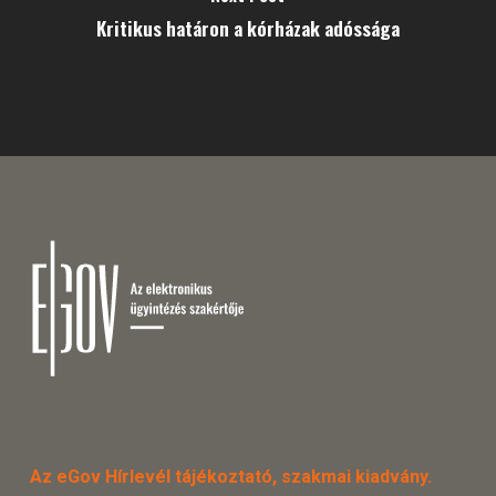
Kritikus határon a kórházak adóssága
Az eGov Hírlevél tájékoztató, szakmai kiadvány.