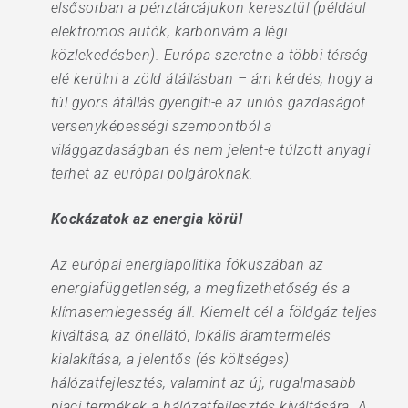
elsősorban a pénztárcájukon keresztül (például
elektromos autók, karbonvám a légi
közlekedésben). Európa szeretne a többi térség
elé kerülni a zöld átállásban – ám kérdés, hogy a
túl gyors átállás gyengíti-e az uniós gazdaságot
versenyképességi szempontból a
világgazdaságban és nem jelent-e túlzott anyagi
terhet az európai polgároknak.
Kockázatok az energia körül
Az európai energiapolitika fókuszában az
energiafüggetlenség, a megfizethetőség és a
klímasemlegesség áll. Kiemelt cél a földgáz teljes
kiváltása, az önellátó, lokális áramtermelés
kialakítása, a jelentős (és költséges)
hálózatfejlesztés, valamint az új, rugalmasabb
piaci termékek a hálózatfejlesztés kiváltására. A