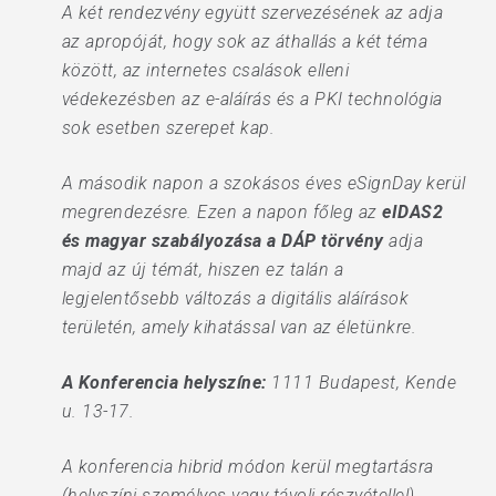
A két rendezvény együtt szervezésének az adja
az apropóját, hogy sok az áthallás a két téma
között, az internetes csalások elleni
védekezésben az e-aláírás és a PKI technológia
sok esetben szerepet kap.
A második napon a szokásos éves eSignDay kerül
megrendezésre. Ezen a napon főleg az
eIDAS2
és magyar szabályozása a DÁP törvény
adja
majd az új témát, hiszen ez talán a
legjelentősebb változás a digitális aláírások
területén, amely kihatással van az életünkre.
A Konferencia helyszíne:
1111 Budapest, Kende
u. 13-17.
A konferencia hibrid módon kerül megtartásra
(helyszíni személyes vagy távoli részvétellel).