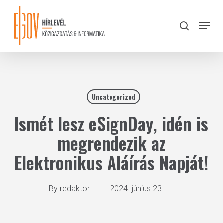
Skip
to
Menu
search
main
Close
content
Menu
Uncategorized
Ismét lesz eSignDay, idén is
megrendezik az
Elektronikus Aláírás Napját!
By
redaktor
2024. június 23.