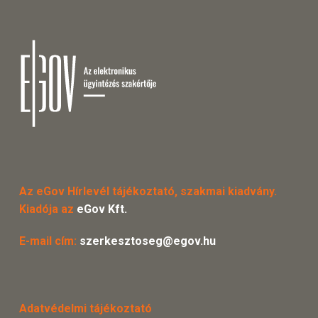
Az eGov Hírlevél tájékoztató, szakmai kiadvány.
Kiadója az
eGov Kft.
E-mail cím:
szerkesztoseg@egov.hu
Adatvédelmi tájékoztató