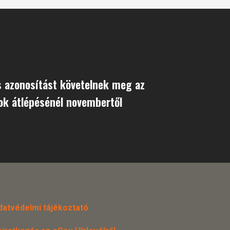
s azonosítást követelnek meg az
ok átlépésénél novembertől
datvédelmi tájékoztató