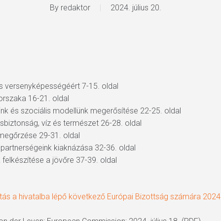
By
redaktor
2024. július 20.
 és versenyképességéért 7-15. oldal
orszaka 16-21. oldal
k és szociális modellünk megerősítése 22-25. oldal
sbiztonság, víz és természet 26-28. oldal
megőrzése 29-31. oldal
 partnerségeink kiaknázása 32-36. oldal
elkészítése a jövőre 37-39. oldal
tatás a hivatalba lépő következő Európai Bizottság számára 20