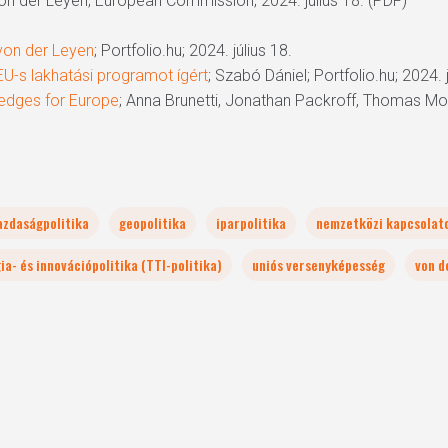
von der Leyen; European Commission; 2024. július 18. (PDF)
von der Leyen
; Portfolio.hu; 2024. július 18.
 EU-s lakhatási programot ígért
; Szabó Dániel; Portfolio.hu; 2024. j
ledges for Europe
; Anna Brunetti, Jonathan Packroff, Thomas Molle
azdaságpolitika
geopolitika
iparpolitika
nemzetközi kapcsolat
a- és innovációpolitika (TTI-politika)
uniós versenyképesség
von d