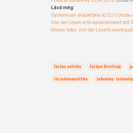
Political Guidelines 2024-2029
; Ursula 
Lásd még:
Gyökeresen átalakítaná az EU-t Ursula 
Von der Leyen erős kijelentéseket tett,
Money talks: Von der Leyen’s winning p
Európa-politika
Európai Bizottság
g
társadalompolitika
tudomány- technológi