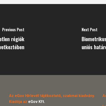
Previous Post
Next Post
etlen régiók
Biometriku
vetkeztében
uniós határ
Az eGov Hírlevél tájékoztató, szakmai kiadvány.
A
Kiadója az
eGov Kft.