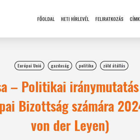
FŐOLDAL
HETI HÍRLEVÉL
FELIRATKOZÁS
CÍMK
Európai Unió
gazdaság
politika
zöld átállás
a – Politikai iránymutatás
pai Bizottság számára 20
von der Leyen)