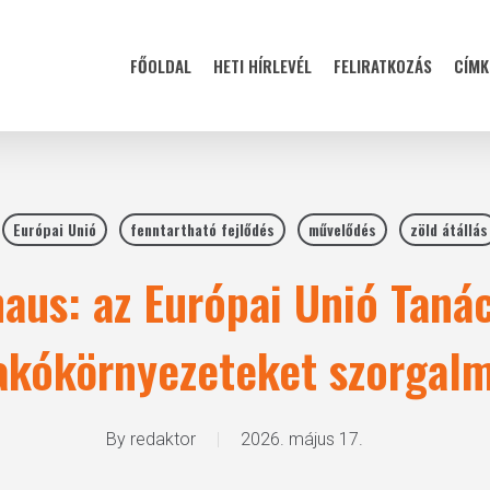
FŐOLDAL
HETI HÍRLEVÉL
FELIRATKOZÁS
CÍMK
Európai Unió
fenntartható fejlődés
művelődés
zöld átállás
aus: az Európai Unió Taná
lakókörnyezeteket szorgal
By
redaktor
2026. május 17.