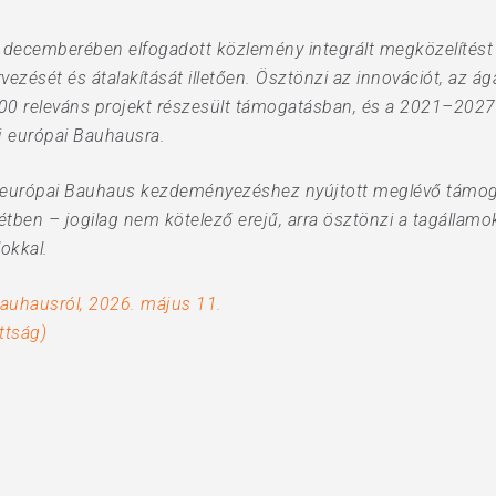
 decemberében elfogadott közlemény integrált megközelítést
rvezését és átalakítását illetően. Ösztönzi az innovációt, az 
700 releváns projekt részesült támogatásban, és a 2021–202
 új európai Bauhausra.
j európai Bauhaus kezdeményezéshez nyújtott meglévő támoga
tétben – jogilag nem kötelező erejű, arra ösztönzi a tagállamo
okkal.
Bauhausról, 2026. május 11.
ttság)