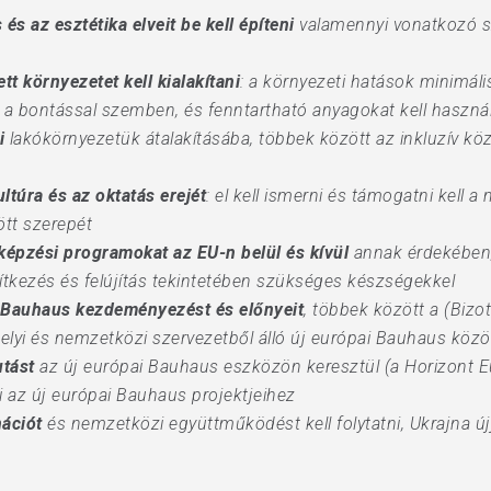
 és az esztétika elveit be kell építeni
valamennyi vonatkozó sz
tt környezetet kell kialakítani
: a környezeti hatások minimál
ni a bontással szemben, és fenntartható anyagokat kell haszná
i
lakókörnyezetük átalakításába, többek között az inkluzív köz
ltúra és az oktatás erejét
: el kell ismerni és támogatni kell 
ött szerepét
 képzési programokat az EU-n belül és kívül
annak érdekében,
ítkezés és felújítás tekintetében szükséges készségekkel
ai Bauhaus kezdeményezést és előnyeit
, többek között a (Bizo
elyi és nemzetközi szervezetből álló új európai Bauhaus kö
utást
az új európai Bauhaus eszközön keresztül (a Horizont E
 az új európai Bauhaus projektjeihez
nációt
és nemzetközi együttműködést kell folytatni, Ukrajna új