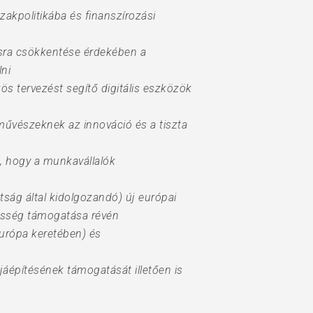
akpolitikába és finanszírozási
isra csökkentése érdekében a
lni
ös tervezést segítő digitális eszközök
a művészeknek az innováció és a tiszta
 hogy a munkavállalók
ttság által kidolgozandó) új európai
zösség támogatása révén
urópa keretében) és
jáépítésének támogatását illetően is