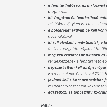
a fenntarthatóság, az inkluzivitás
programba
körforgásos és fenntartható építe
felújítást előnyben kell részesíte
a polgárokat aktívan be kell vonn
használatával
ki kell aknázni a művészetek, a ku
átállás mozgatórugójaként betölt
meg kell erősíteni az oktatási és
rendelkezzenek a fenntartható ép
népszerűsíteni kell az új európ
Bauhaus címke és a közel 2000 h
javítani kell a finanszírozáshoz j
magánberuházásokat kell vonzani
ágazatközi és többszintű koordi
Háttér