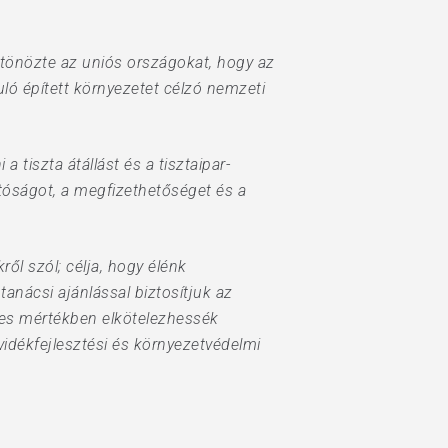
ztönözte az uniós országokat, hogy az
ó épített környezetet célzó nemzeti
tiszta átállást és a tisztaipar-
tóságot, a megfizethetőséget és a
ől szól; célja, hogy élénk
anácsi ajánlással biztosítjuk az
jes mértékben elkötelezhessék
idékfejlesztési és környezetvédelmi