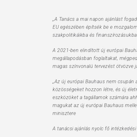
„A Tanács a mai napon ajánlást fogad
EU egészében építsék be e mozgalom é
szakpolitikáikba és finanszírozásukba
Hit enter to search or ESC to close
A 2021-ben elindított új európai Bauha
megállapodásban foglaltakat, mégpedi
magas színvonalú tervezést ötvözve ja
„Az új európai Bauhaus nem csupán a m
közösségeket hozzon létre, és új élet
eszközöket a tagállamok számára ahho
magukat az új európai Bauhaus mellet
minisztere
A tanácsi ajánlás nyolc fő intézkedési t