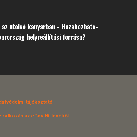
 az utolsó kanyarban - Hazahozható-
rország helyreállítási forrása?
datvédelmi tájékoztató
eiratkozás az eGov Hírlevélről