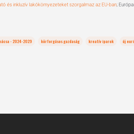
ató és inkluzív lakókörnyezeteket szorgalmaz az EU-ban
; Európa
anácsa - 2024-2029
körforgásos gazdaság
kreatív iparok
új eur