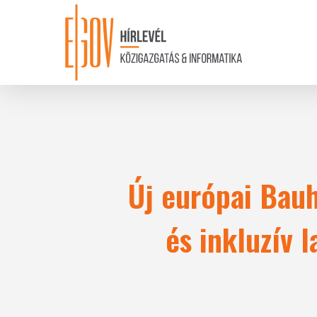
Skip
to
main
content
Új európai Bauh
és inkluzív 