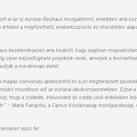
ott el az új európai Bauhaus mozgalomról, amelyben arra ös
rtékeit a megfizethető, emberközpontú és részvételen alapul
.
us kezdeményezés arra hivatott, hogy segítsen megvalósítani a 
g olyan kézzelfogható projektek révén, amelyek a fenntartha
vítják a mindennapi életet.
agas színvonalú építészetről és a jól megtervezett épületekr
módot mozdítson elő az európai lakókörnyezetekben. Ezzel a t
z, hogy a zöldebb, inkluzívabb és szebb jövő érdekében tel
t.” – María Panajótu, a Ciprusi Köztársaság mezőgazdasági, v
erületet vázol fel: