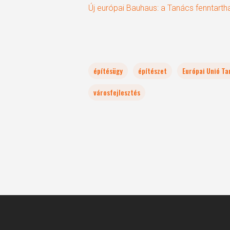
Új európai Bauhaus: a Tanács fenntarth
építésügy
építészet
Európai Unió T
városfejlesztés