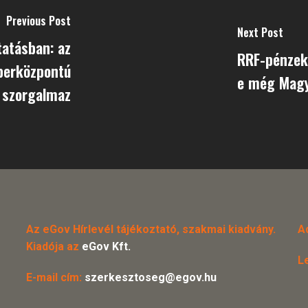
Previous Post
Next Post
tatásban: az
RRF-pénzek
berközpontú
e még Magya
 szorgalmaz
Az eGov Hírlevél tájékoztató, szakmai kiadvány.
A
Kiadója az
eGov Kft.
L
E-mail cím:
szerkesztoseg@egov.hu