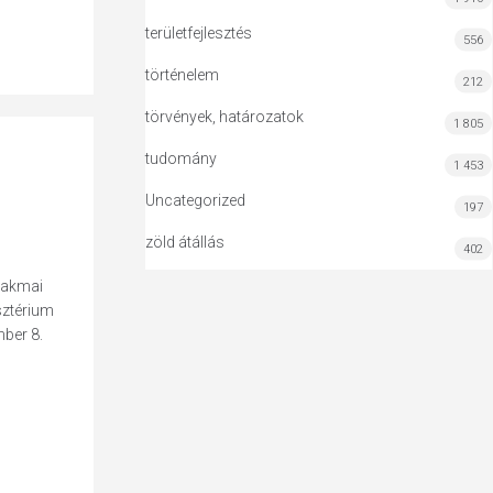
területfejlesztés
556
történelem
212
törvények, határozatok
1 805
tudomány
1 453
Uncategorized
197
zöld átállás
402
zakmai
sztérium
mber 8.