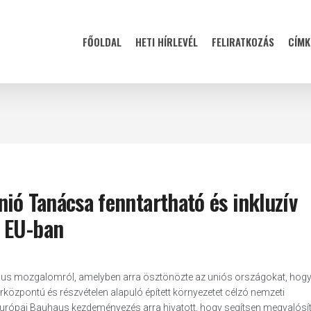
FŐOLDAL
HETI HÍRLEVÉL
FELIRATKOZÁS
CÍMK
nió Tanácsa fenntartható és inkluzív
z EU-ban
haus mozgalomról, amelyben arra ösztönözte az uniós országokat, hogy
központú és részvételen alapuló épített környezetet célzó nemzeti
j európai Bauhaus kezdeményezés arra hivatott, hogy segítsen megvalósít