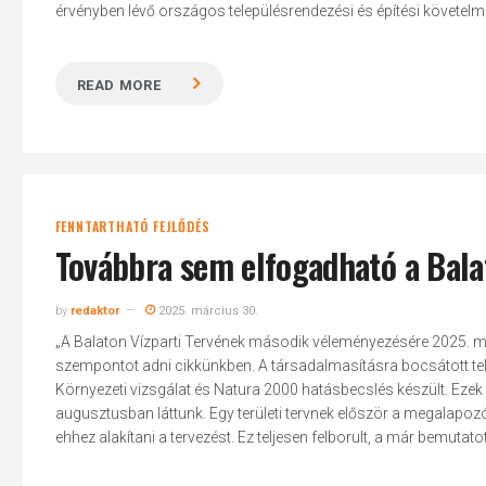
érvényben lévő országos településrendezési és építési követelmén
READ MORE
FENNTARTHATÓ FEJLŐDÉS
Továbbra sem elfogadható a Balat
by
redaktor
2025. március 30.
„A Balaton Vízparti Tervének második véleményezésére 2025. má
szempontot adni cikkünkben. A társadalmasításra bocsátott te
Környezeti vizsgálat és Natura 2000 hatásbecslés készült. Ezek 
augusztusban láttunk. Egy területi tervnek először a megalapozó vi
ehhez alakítani a tervezést. Ez teljesen felborult, a már bemutatott