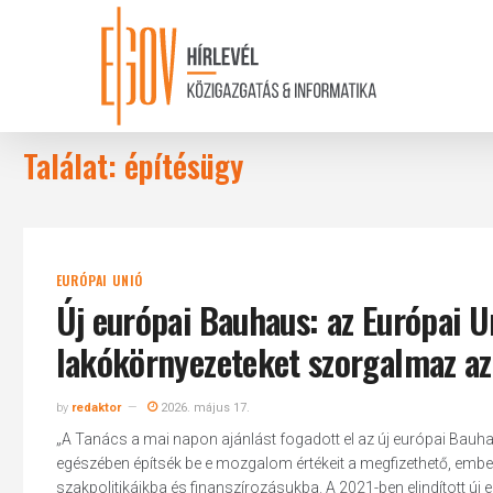
Skip
to
main
content
Találat: építésügy
EURÓPAI UNIÓ
Új európai Bauhaus: az Európai U
lakókörnyezeteket szorgalmaz a
by
redaktor
2026. május 17.
„A Tanács a mai napon ajánlást fogadott el az új európai Bau
egészében építsék be e mozgalom értékeit a megfizethető, ember
szakpolitikáikba és finanszírozásukba. A 2021-ben elindított ú