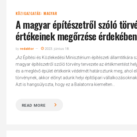
KÖZIGAZGATÁS: MAGYAR
A magyar építészetről szóló törvé
értékeinek megőrzése érdekében 
by
redaktor
2023. június 18.
„Az Építési és Közlekedési Minisztérium építészeti államtitkára 
magyar építészetről szóló törvény tervezete az értékmentést hel
és a meglévő épület értékeink védelmét határoztunk meg, ahol el
törvénynek, akkor előnyt adunk helyi építőipari vállalkozásoknak i
Azt is hangsúlyozta, hogy ez a Balatonra kiemelten...
READ MORE