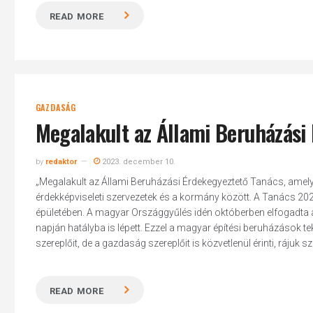
READ MORE
GAZDASÁG
Megalakult az Állami Beruházási
by
redaktor
2023. december 10.
„Megalakult az Állami Beruházási Érdekegyeztető Tanács, amel
érdekképviseleti szervezetek és a kormány között. A Tanács 2023
épületében. A magyar Országgyűlés idén októberben elfogadta az
napján hatályba is lépett. Ezzel a magyar építési beruházások te
szereplőit, de a gazdaság szereplőit is közvetlenül érinti, rájuk s
READ MORE