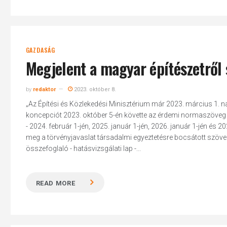
GAZDASÁG
Megjelent a magyar építészetről 
by
redaktor
2023. október 8.
„Az Építési és Közlekedési Minisztérium már 2023. március 1. n
koncepciót 2023. október 5-én követte az érdemi normaszöveg kö
- 2024. február 1-jén, 2025. január 1-jén, 2026. január 1-jén és 2
meg a törvényjavaslat társadalmi egyeztetésre bocsátott szövege
összefoglaló - hatásvizsgálati lap -...
READ MORE