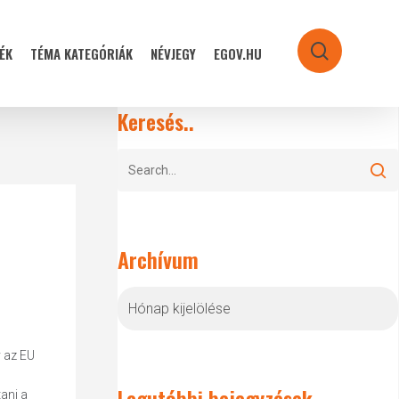
ÉK
TÉMA KATEGÓRIÁK
NÉVJEGY
EGOV.HU
search
Keresés..
Archívum
Archívum
 az EU
Legutóbbi bejegyzések
ani a