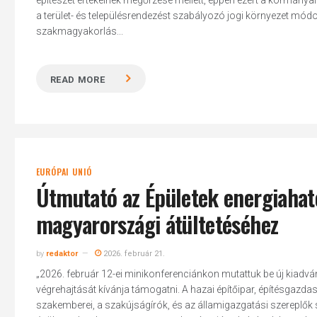
építészet értékeinek megőrzése mellett, éppen ezért a kormány
a terület- és településrendezést szabályozó jogi környezet mód
szakmagyakorlás...
READ MORE
EURÓPAI UNIÓ
Útmutató az Épületek energiahat
magyarországi átültetéséhez
by
redaktor
2026. február 21.
„2026. február 12-ei minikonferenciánkon mutattuk be új kiadvány
végrehajtását kívánja támogatni. A hazai építőipar, építésgazdas
szakemberei, a szakújságírók, és az államigazgatási szereplők szá