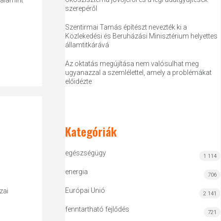
valamint
szerepéről
Szentirmai Tamás építészt nevezték ki a
Közlekedési és Beruházási Minisztérium helyettes
államtitkárává
Az oktatás megújítása nem valósulhat meg
ugyanazzal a szemlélettel, amely a problémákat
előidézte
Kategóriák
egészségügy
1 114
energia
706
Európai Unió
zai
2 141
fenntartható fejlődés
721