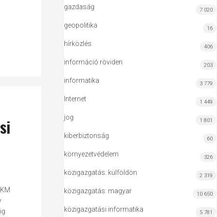
gazdaság
7 020
geopolitika
16
hírközlés
406
információ röviden
203
informatika
3 779
Internet
1 449
jog
si
1 801
kiberbiztonság
60
környezetvédelem
326
közigazgatás: külföldön
2 319
 ÉKM
közigazgatás: magyar
10 650
y
közigazgatási informatika
ig
5 781