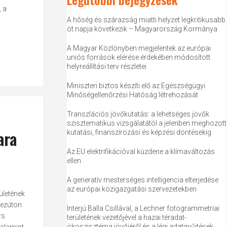
, a
A hőség és szárazság miatti helyzet legkritikusabb
öt napja következik – Magyarország Kormánya
A Magyar Közlönyben megjelentek az európai
uniós források elérése érdekében módosított
helyreállítási terv részletei
Miniszteri biztos készíti elő az Egészségügyi
Minőségellenőrzési Hatóság létrehozását
Transzlációs jövőkutatás: a lehetséges jövők
szisztematikus vizsgálatától a jelenben meghozott
ara
kutatási, finanszírozási és képzési döntésekig
Az EU elektrifikációval küzdene a klímaváltozás
ellen
A generatív mesterséges intelligencia elterjedése
az európai közigazgatási szervezetekben
ületének
 ezúton
Interjú Balla Csillával, a Lechner fotogrammetriai
rs
területének vezetőjével a hazai téradat-
ökoszisztéma jövőjéről és a légi adatgyűjtések