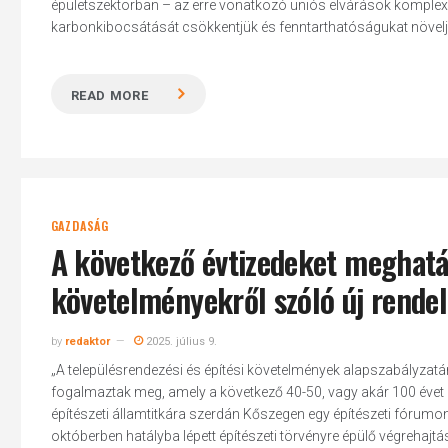
épületszektorban – az erre vonatkozó uniós elvárások komplex r
karbonkibocsátását csökkentjük és fenntarthatóságukat növeljük,
READ MORE
GAZDASÁG
A következő évtizedeket meghatár
követelményekről szóló új rendel
by
redaktor
2025. július 9.
„A településrendezési és építési követelmények alapszabályzatá
fogalmaztak meg, amely a következő 40-50, vagy akár 100 évet
építészeti államtitkára szerdán Kőszegen egy építészeti fórumon, a
októberben hatályba lépett építészeti törvényre épülő végrehajtá