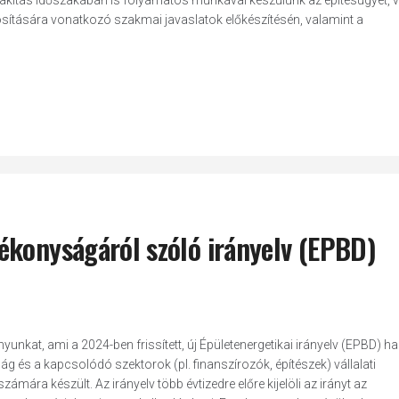
alakítás időszakában is folyamatos munkával készülünk az építésügyet, 
osítására vonatkozó szakmai javaslatok előkészítésén, valamint a
ékonyságáról szóló irányelv (EPBD)
unkat, ami a 2024-ben frissített, új Épületenergetikai irányelv (EPBD) ha
ág és a kapcsolódó szektorok (pl. finanszírozók, építészek) vállalati
mára készült. Az irányelv több évtizedre előre kijelöli az irányt az