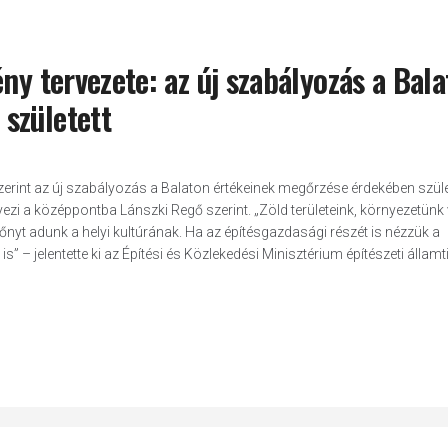
ny tervezete: az új szabályozás a Bal
született
szerint az új szabályozás a Balaton értékeinek megőrzése érdekében szület
yezi a középpontba Lánszki Regő szerint. „Zöld területeink, környezetünk
őnyt adunk a helyi kultúrának. Ha az építésgazdasági részét is nézzük a
s” – jelentette ki az Építési és Közlekedési Minisztérium építészeti államti