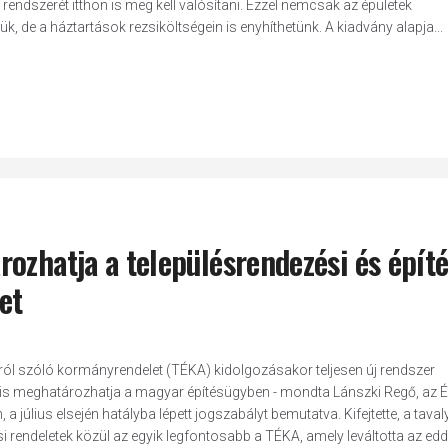
endszerét itthon is meg kell valósítani. Ezzel nemcsak az épületek
 de a háztartások rezsiköltségein is enyhíthetünk. A kiadvány alapja...
ozhatja a településrendezési és építé
et
ról szóló kormányrendelet (TÉKA) kidolgozásakor teljesen új rendszer
 is meghatározhatja a magyar építésügyben - mondta Lánszki Regő, az
 július elsején hatályba lépett jogszabályt bemutatva. Kifejtette, a taval
si rendeletek közül az egyik legfontosabb a TÉKA, amely leváltotta az edd