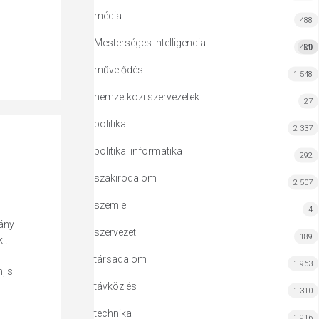
média
488
Mesterséges Intelligencia
420
MI
művelődés
1 548
nemzetközi szervezetek
27
politika
2 337
politikai informatika
292
szakirodalom
2 507
szemle
4
hány
szervezet
189
i.
társadalom
1 963
, s
távközlés
1 310
technika
1 916