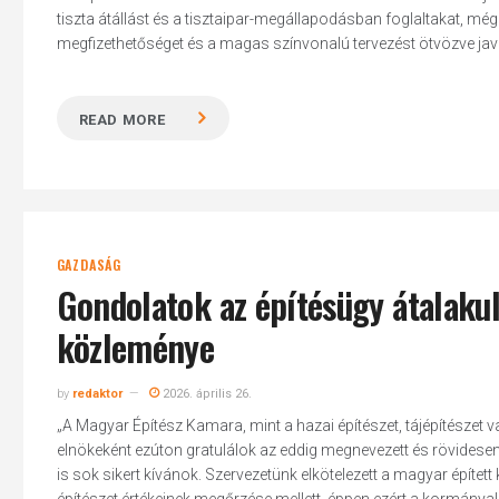
tiszta átállást és a tisztaipar-megállapodásban foglaltakat, mé
megfizethetőséget és a magas színvonalú tervezést ötvözve javítj
READ MORE
GAZDASÁG
Gondolatok az építésügy átalaku
közleménye
by
redaktor
2026. április 26.
„A Magyar Építész Kamara, mint a hazai építészet, tájépítészet v
Hit enter to search or ESC to close
elnökeként ezúton gratulálok az eddig megnevezett és rövidese
is sok sikert kívánok. Szervezetünk elkötelezett a magyar építet