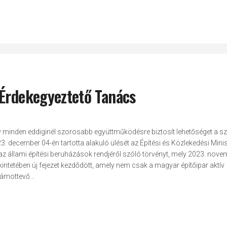
 Érdekegyeztető Tanács
y minden eddiginél szorosabb együttműködésre biztosít lehetőséget a s
. december 04-én tartotta alakuló ülését az Építési és Közlekedési Mini
 állami építési beruházások rendjéről szóló törvényt, mely 2023. nove
kintetében új fejezet kezdődött, amely nem csak a magyar építőipar aktív
zámottevő...