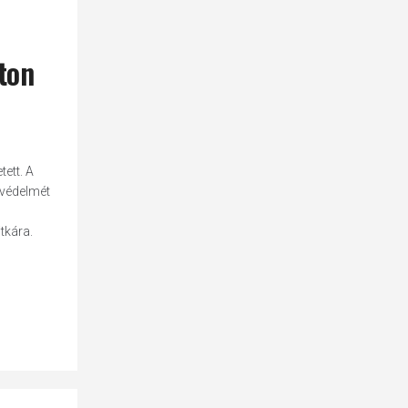
aton
ett. A
 védelmét
tkára.