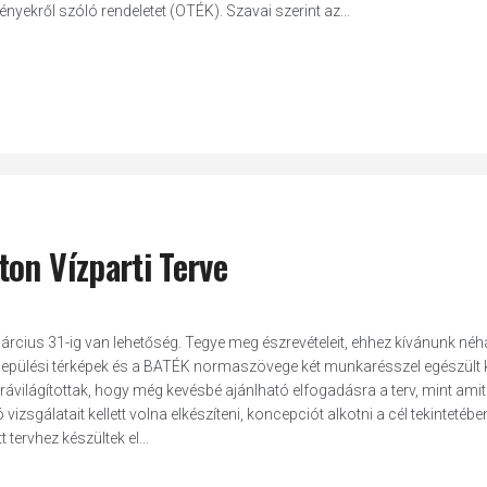
yekről szóló rendeletet (OTÉK). Szavai szerint az...
on Vízparti Terve
rcius 31-ig van lehetőség. Tegye meg észrevételeit, ehhez kívánunk né
lepülési térképek és a BATÉK normaszövege két munkarésszel egészült k
rávilágítottak, hogy még kevésbé ajánlható elfogadásra a terv, mint amit
zsgálatait kellett volna elkészíteni, koncepciót alkotni a cél tekintetében
 tervhez készültek el...