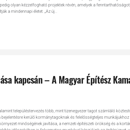
gpedig olyan kézzelfogható projektek révén, amelyek a fenntarthatóságot
ák a mindennapi életet. „Az új...
lása kapcsán – A Magyar Építész Kam
alamint településtervezés több, mint tizenegyezer tagot számláló köztest
n bejelentésre kerülő kormánytagoknak és felelősségteljes munkájukhoz
t környezet minőségének javítása, a nemzeti építészeti örökség és a kortá