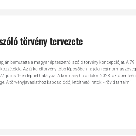
szóló törvény tervezete
apján bemutatta a magyar építészetről szóló törvény koncepcióját. A 79
zzététele. Az új kerettörvény több lépcsőben - a jelenlegi normaszöveg
027. július 1-jén léphet hatályba. A kormany.hu oldalon 2023. október 5-én 
. A törvényjavaslathoz kapcsolódó, letölthető iratok: - rövid tartalmi