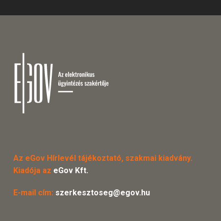
Az eGov Hírlevél tájékoztató, szakmai kiadvány.
Kiadója az
eGov Kft.
E-mail cím:
szerkesztoseg@egov.hu