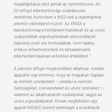
megállapításai okot adnak az optimizmusra. Az
EU átfogó kiberbiztonsági szabályozási
keretének, különösen a NIS2-nek a végrehajtása
jelentős előrelépést hozott. Az ENISA a
kiberbiztonság prioritásként kezelését és az uniós
szakpolitikák végrehajtásának előmozdítását
képviseli; ezek ma fontosabbak, mint valaha,
kritikus infrastruktúráink és társadalmaink
kiberrezilienciájának erősítése érdekében.”
A jelentés átfogó megközelítést alkalmaz: minden
ágazatot úgy értelmez, hogy az magában foglalja
az érintett szereplőket — például a nemzeti
hatóságokat, szervezeteket és uniós szerveket —,
valamint az alkalmazandó szabályokat, vagyis az
uniós jogszabályokat. Ennek megfelelően egy
ágazat NIS360 szerinti érettségét a következők