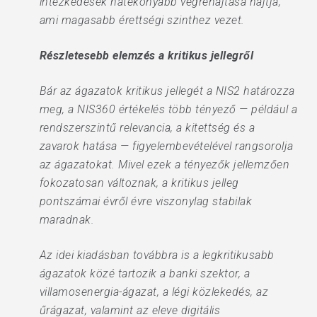
intézkedések hatékonyabb végrehajtása hajtja,
ami magasabb érettségi szinthez vezet.
Részletesebb elemzés a kritikus jellegről
Bár az ágazatok kritikus jellegét a NIS2 határozza
meg, a NIS360 értékelés több tényező — például a
rendszerszintű relevancia, a kitettség és a
zavarok hatása — figyelembevételével rangsorolja
az ágazatokat. Mivel ezek a tényezők jellemzően
fokozatosan változnak, a kritikus jelleg
pontszámai évről évre viszonylag stabilak
maradnak.
Az idei kiadásban továbbra is a legkritikusabb
ágazatok közé tartozik a banki szektor, a
villamosenergia-ágazat, a légi közlekedés, az
űrágazat, valamint az eleve digitális