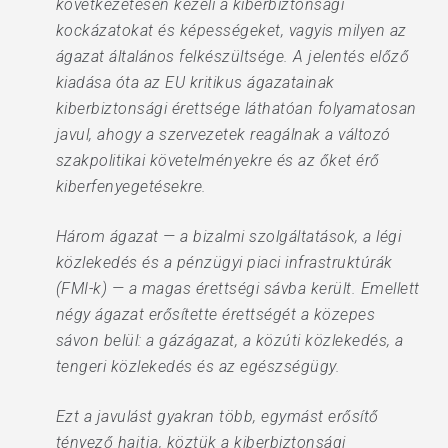
következetesen kezeli a kiberbiztonsági
kockázatokat és képességeket, vagyis milyen az
ágazat általános felkészültsége. A jelentés előző
kiadása óta az EU kritikus ágazatainak
kiberbiztonsági érettsége láthatóan folyamatosan
javul, ahogy a szervezetek reagálnak a változó
szakpolitikai követelményekre és az őket érő
kiberfenyegetésekre.
Három ágazat — a bizalmi szolgáltatások, a légi
közlekedés és a pénzügyi piaci infrastruktúrák
(FMI-k) — a magas érettségi sávba került. Emellett
négy ágazat erősítette érettségét a közepes
sávon belül: a gázágazat, a közúti közlekedés, a
tengeri közlekedés és az egészségügy.
Ezt a javulást gyakran több, egymást erősítő
tényező hajtja, köztük a kiberbiztonsági