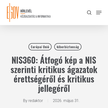
Skip
to
Menu
search
main
Close
content
Menu
Európai Unió
kiberbiztonság
NIS360: Átfogó kép a NIS
szerinti kritikus ágazatok
érettségéről és kritikus
jellegéről
By
redaktor
2026. május 31.