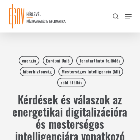
Skip
to
Menu
search
main
Close
content
Menu
energia
Európai Unió
fenntartható fejlődés
kiberbiztonság
Mesterséges Intelligencia (MI)
zöld átállás
Kérdések és válaszok az
energetikai digitalizációra
és mesterséges
intelligenciára vonatkozó