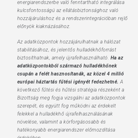
energiarendszerbe való fenntartható integrálása
kulcsfontosságú az ellátásbiztonsághoz való
hozzájáruláshoz és a rendszerintegrációban rejlő
előnyök kiaknázásához.
Az adatközpontok hozzájárulhatnak a hálózat
stabilitásához, és jelentős hulladékhőforrást
biztosíthatnak, amely újrafelhasználható.
Ha az
adatközpontokból származó hulladékhőnek
csupán a felét hasznosítanák, az közel 4 millió
európai háztartás fűtési igényét fedezhetné.
A
következő fűtési és hűtési stratégia részeként a
Bizottság meg fogja vizsgálni az adatközpontok
szerepét, és együtt fog működni az érdekelt
felekkel a hulladékhő újrafelhasználásának
növelése, valamint a körforgásosabb és
hatékonyabb energiarendszer előmozdítása
érdekében.