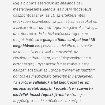
Míg a globális szereplők az általános célú
mesterségesintelligencia- és nyelvi modellekre
összpontosítanak, az EU az értékteremtés
érdekében közvetlenül az ipari alkalmazásokat és
a fizikai infrastruktúrát fogja vizsgálni. A stratégiai
ütemtervvel az EU intézkedéseket fog hozni
megbízható,
energiaspecifikus európai ipari MI-
megoldások
kifejlesztése érdekében, biztosítva
az uniós elveknek való megfelelést, az
elszámoltathatóságot, a méltányosságot és a
biztonságot, ugyanakkor felhasználva a helyi
hálózati adatokat az Európa igényeihez igazított
pontos és megbízható teljesítmény érdekében.
Az
európai vállalatok által kidolgozott és az
európai adatok alapján képzett ilyen szuverén
modellek hozzá fognak járulni a
stratégiai
függőségek csökkentéséhez és Európa