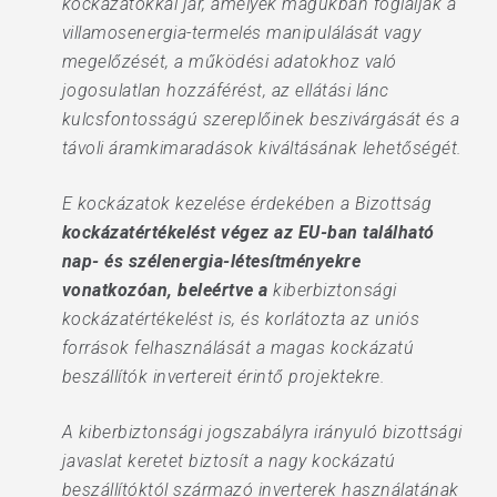
kockázatokkal jár, amelyek magukban foglalják a
villamosenergia-termelés manipulálását vagy
megelőzését, a működési adatokhoz való
jogosulatlan hozzáférést, az ellátási lánc
kulcsfontosságú szereplőinek beszivárgását és a
távoli áramkimaradások kiváltásának lehetőségét.
E kockázatok kezelése érdekében a Bizottság
kockázatértékelést végez az EU-ban található
nap- és szélenergia-létesítményekre
vonatkozóan, beleértve a
kiberbiztonsági
kockázatértékelést is, és korlátozta az uniós
források felhasználását a magas kockázatú
beszállítók invertereit érintő projektekre.
A kiberbiztonsági jogszabályra irányuló bizottsági
javaslat keretet biztosít a nagy kockázatú
beszállítóktól származó inverterek használatának