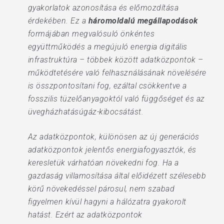
gyakorlatok azonosítása és előmozdítása
érdekében. Ez a
háromoldalú megállapodások
formájában megvalósuló önkéntes
együttműködés a megújuló energia digitális
infrastruktúra – többek között adatközpontok –
működtetésére való felhasználásának növelésére
is összpontosítani fog, ezáltal csökkentve a
fosszilis tüzelőanyagoktól való függőséget és az
üvegházhatásúgáz-kibocsátást.
Az adatközpontok, különösen az új generációs
adatközpontok jelentős energiafogyasztók, és
keresletük várhatóan növekedni fog. Ha a
gazdaság villamosítása által előidézett szélesebb
körű növekedéssel párosul, nem szabad
figyelmen kívül hagyni a hálózatra gyakorolt
hatást. Ezért az adatközpontok