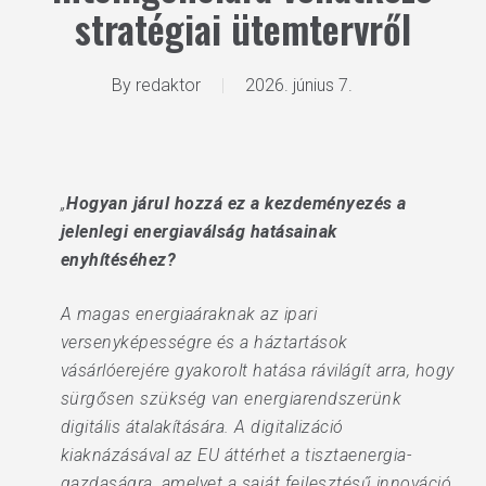
stratégiai ütemtervről
By
redaktor
2026. június 7.
„
Hogyan járul hozzá ez a kezdeményezés a
jelenlegi energiaválság hatásainak
enyhítéséhez?
A magas energiaáraknak az ipari
versenyképességre és a háztartások
vásárlóerejére gyakorolt hatása rávilágít arra, hogy
sürgősen szükség van energiarendszerünk
digitális átalakítására. A digitalizáció
kiaknázásával az EU áttérhet a tisztaenergia-
gazdaságra, amelyet a saját fejlesztésű innováció