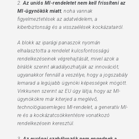
2.
Az uniós MI-rendeletet nem kell frissíteni az
MI-ügynökök miatt
, noha vannak
figyelmeztetések az adatvédelem, a
kiberbiztonság és a visszaélések kockázatairól.
A blokk az iparági panaszok nyomán
elhalasztotta a rendelet kulcsfontosságú
rendelkezéseinek végrehajtását, mivel azok a
bírálók szerint akadályozhatják az innovációt;
ugyanakkor fennáll a veszélye, hogy a jogszabály
lemarad a legújabb ügynöki képességek mögött.
Virkkunen szerint az EU úgy látja, hogy az MI-
ügynökökre már kiterjed a meglévő,
technológiasemleges MI-rendelet, a generatív MI-
re és a kockázatcsökkentésre vonatkozó
rendelkezésein keresztül.
3.
Az európai szabályozók nem engednek a