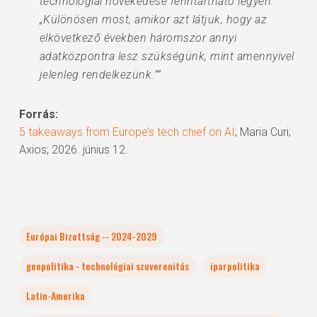
technológiai növekedése fenntartható legyen.
„Különösen most, amikor azt látjuk, hogy az
elkövetkező években háromszor annyi
adatközpontra lesz szükségünk, mint amennyivel
jelenleg rendelkezünk.””
Forrás:
5 takeaways from Europe’s tech chief on AI
; Maria Curi;
Axios; 2026. június 12.
Európai Bizottság -- 2024-2029
geopolitika - technológiai szuverenitás
iparpolitika
Latin-Amerika