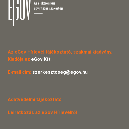
Az eGov Hírlevél tájékoztató, szakmai kiadvány.
Kiadója az
eGov Kft.
E-mail cím:
szerkesztoseg@egov.hu
Adatvédelmi tájékoztató
Leiratkozás az eGov Hírlevélről