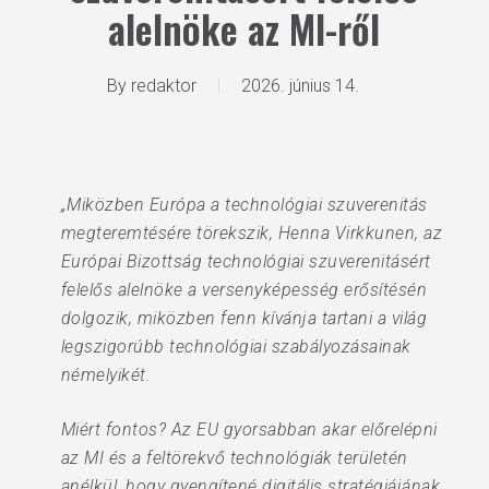
alelnöke az MI-ről
By
redaktor
2026. június 14.
„Miközben Európa a technológiai szuverenitás
megteremtésére törekszik, Henna Virkkunen, az
Európai Bizottság technológiai szuverenitásért
felelős alelnöke a versenyképesség erősítésén
dolgozik, miközben fenn kívánja tartani a világ
legszigorúbb technológiai szabályozásainak
némelyikét.
Miért fontos? Az EU gyorsabban akar előrelépni
az MI és a feltörekvő technológiák területén
anélkül, hogy gyengítené digitális stratégiájának