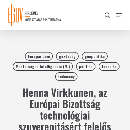
Skip
to
Menu
search
main
Close
content
Menu
Európai Unió
gazdaság
geopolitika
Mesterséges Intelligencia (MI)
politika
technika
tudomány
Henna Virkkunen, az
Európai Bizottság
technológiai
szuverenitásért felelős