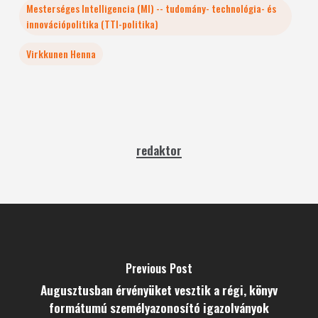
Mesterséges Intelligencia (MI) -- tudomány- technológia- és
innovációpolitika (TTI-politika)
Virkkunen Henna
redaktor
Previous Post
Augusztusban érvényüket vesztik a régi, könyv
formátumú személyazonosító igazolványok