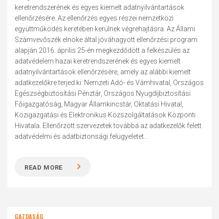
keretrendszerének és egyes kiemelt adatnyilvántartások
ellenőrzésére. Az ellenőrzés egyes részei nemzetközi
együttműködés keretében kerülnek végrehajtásra. Az Állami
Számvevőszék elnöke által jóváhagyott ellenőrzési program
alapján 2016. április 25-én megkezdődött a felkészülés az
adatvédelem hazai keretrendszerének és egyes kiemelt
adatnyilvántartások ellenőrzésére, amely az alábbi kiemelt
adatkezelőkre terjed ki: Nemzeti Adó- és Vámhivatal, Országos
Egészségbiztosítási Pénztár, Országos Nyugdíjbiztosítási
Főigazgatóság, Magyar Államkincstár, Oktatási Hivatal,
Közigazgatási és Elektronikus Közszolgáltatások Központi
Hivatala. Ellenőrzött szervezetek továbbá az adatkezelők felett
adatvédelmi és adatbiztonsági felügyeletet...
READ MORE
GAZDASÁG