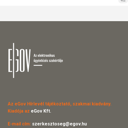
402
Az eGov Hírlevél tájékoztató, szakmai kiadvány.
Kiadója az
eGov Kft.
E-mail cím:
szerkesztoseg@egov.hu