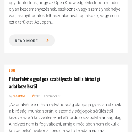
úgy döntöttünk, hogy az Open Knowledge Meetupon minden
olyan kezdeményezésnek, eszköznek vagy személynek helye
van, aki nyílt adatok felhasználásával foglalkozik, vagy érinti
ezt a területet. Az „open...
READ MORE
JOG
Péterfalvi: egységes szabályozás kell a bírósági
adatkezelésről
by
redaktor
2013. november 13.
„Az adatvédelem és a nyilvánosság alapjoga gyakran ütközik
a bírósági munka során, a személyiségjogok sérülésétől
kezdve az élő közvetítéseknél előforduló szabálytalanságokig.
A helyzet nem is fog változni, amíg a médiában nem alakul ki
közös belső gyakorlat, pedig a sajtó feladata épp az