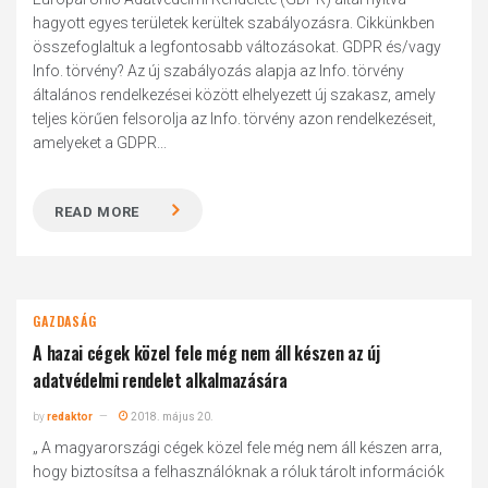
hagyott egyes területek kerültek szabályozásra. Cikkünkben
összefoglaltuk a legfontosabb változásokat. GDPR és/vagy
Info. törvény? Az új szabályozás alapja az Info. törvény
általános rendelkezései között elhelyezett új szakasz, amely
teljes körűen felsorolja az Info. törvény azon rendelkezéseit,
amelyeket a GDPR...
READ MORE
GAZDASÁG
A hazai cégek közel fele még nem áll készen az új
adatvédelmi rendelet alkalmazására
by
redaktor
2018. május 20.
„ A magyarországi cégek közel fele még nem áll készen arra,
hogy biztosítsa a felhasználóknak a róluk tárolt információk