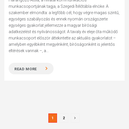
Harangozó Attila, a hivatal kommunikációs
munkacsoportjának tagja, a Szegedi Ítélőtábla elnöke. A
szakember elmondta: a legfőbb cél, hogy végre magas szintű,
egységes szabályozás és ennek nyomán országszerte
egységes gyakorlat jellemezze a magyar bírósági
adatkezelést és nyilvánosságot. A tavaly év eleje óta működő
munkacsoport először áttekintette az aktuális gyakorlatot –
amelyben egyébként megyénként, bíróságonként is jelentős
eltérések vannak –, a...
READ MORE
1
2