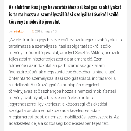
Az elektronikus jegy bevezetéséhez szükséges szabályokat
is tartalmazza a személyszállítási szolgáltatásokról szóló
törvényt módosító javaslat
by
redaktor
2015. május 10.
„Az elektronikus jegy bevezetéséhez szükséges szabályokat is
tartalmazza a személyszállítási szolgáltatásokról szóló
törvényt módosító javaslat, amelyet Seszták Miklós, nemzeti
fejlesztési miniszter terjesztett a parlament elé. Ezen
túlmenően az indokolatlan párhuzamosságok állami
finanszírozásának megszüntetése érdekében a piaci alapú
önfenntartó személyszállítási szolgáltatások indításáról is
rendelkezik. Az Országgyűlés honlapján megjelent
törvényjavaslat összhangba hozza a nemzeti mobilfizetési
törvény szabályait, a bevezetendő elektronikus
jegyrendszerrel. Így kiterjeszti a közösségi közlekedési
szolgáltatásokra vonatkozó adatkezelési és adat-
megismerési jogot, a nemzeti mobilfizetési szervezetre is. Az
adatkezelés célja a közösségi közlekedésben teljesített...