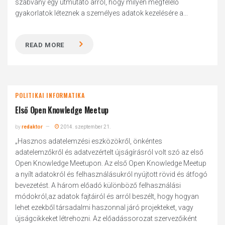
szabvány egy útmutató arról, hogy milyen megfelelő
gyakorlatok léteznek a személyes adatok kezelésére a...
READ MORE
POLITIKAI INFORMATIKA
Első Open Knowledge Meetup
by
redaktor
2014. szeptember 21.
„Hasznos adatelemzési eszközökről, önkéntes
adatelemzőkről és adatvezértelt újságírásról volt szó az első
Open Knowledge Meetupon. Az első Open Knowledge Meetup
a nyílt adatokról és felhasználásukról nyújtott rövid és átfogó
bevezetést. A három előadó különböző felhasználási
módokról,az adatok fajtáiról és arról beszélt, hogy hogyan
lehet ezekből társadalmi haszonnal járó projekteket, vagy
újságcikkeket létrehozni. Az előadássorozat szervezőiként