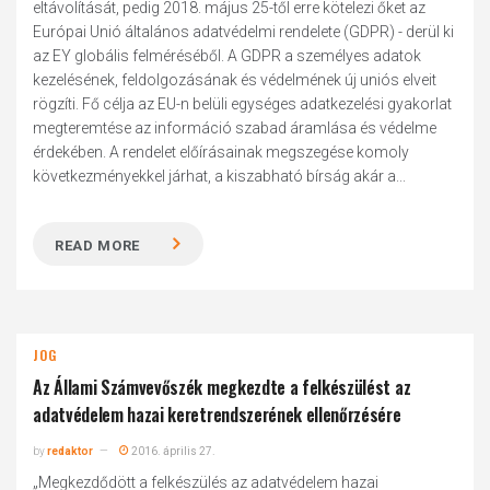
eltávolítását, pedig 2018. május 25-től erre kötelezi őket az
Európai Unió általános adatvédelmi rendelete (GDPR) - derül ki
az EY globális felméréséből. A GDPR a személyes adatok
kezelésének, feldolgozásának és védelmének új uniós elveit
rögzíti. Fő célja az EU-n belüli egységes adatkezelési gyakorlat
megteremtése az információ szabad áramlása és védelme
érdekében. A rendelet előírásainak megszegése komoly
következményekkel járhat, a kiszabható bírság akár a...
READ MORE
JOG
Az Állami Számvevőszék megkezdte a felkészülést az
adatvédelem hazai keretrendszerének ellenőrzésére
by
redaktor
2016. április 27.
„Megkezdődött a felkészülés az adatvédelem hazai