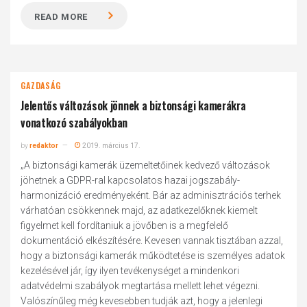
READ MORE
GAZDASÁG
Jelentős változások jönnek a biztonsági kamerákra
vonatkozó szabályokban
by
redaktor
2019. március 17.
„A biztonsági kamerák üzemeltetőinek kedvező változások
jöhetnek a GDPR-ral kapcsolatos hazai jogszabály-
harmonizáció eredményeként. Bár az adminisztrációs terhek
várhatóan csökkennek majd, az adatkezelőknek kiemelt
figyelmet kell fordítaniuk a jövőben is a megfelelő
dokumentáció elkészítésére. Kevesen vannak tisztában azzal,
hogy a biztonsági kamerák működtetése is személyes adatok
kezelésével jár, így ilyen tevékenységet a mindenkori
adatvédelmi szabályok megtartása mellett lehet végezni.
Valószínűleg még kevesebben tudják azt, hogy a jelenlegi