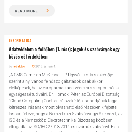
READ MORE
INFORMATIKA
Adatvédelem a felhőben (1. rész): jogok és szabványok egy
közös cél érdekében
by
redaktor
2015. január 4.
„A CMS Cameron McKenna LLP Ügyvédi Iroda szakértője
szerint a nyilvános felhőszolgáltatások csak akkor
életképesek, ha az európai piac adatvédelmi szempontból is
egységessé tud válni. Dr. Homoki Péter, az Európai Bizottság
"Cloud Computing Contracts" szakértői csoportjának tagja
kétrészes írásának most olvasható első részében kifejtette:
lassan fél éve, hogy a Nemzetközi Szabványügyi Szervezet, az
ISO és a Nemzetközi Elektrotechnikai Bizottság közösen
elfogadta az ISO/IEC 27018:2014-es számú szabványt. Ez a