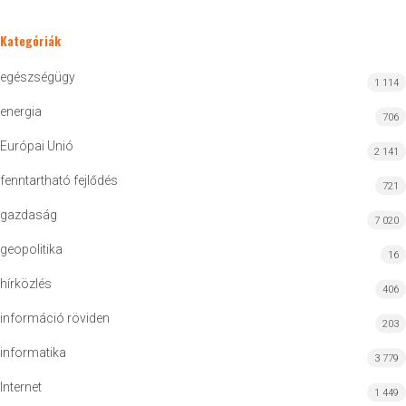
Kategóriák
egészségügy
1 114
energia
706
Európai Unió
2 141
fenntartható fejlődés
721
gazdaság
7 020
geopolitika
16
hírközlés
406
információ röviden
203
informatika
3 779
Internet
1 449