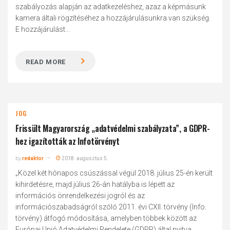
szabályozás alapján az adatkezeléshez, azaz a képmásunk
kamera általi rögzítéséhez a hozzájárulásunkra van szükség.
E hozzájárulást...
READ MORE
JOG
Frissült Magyarország „adatvédelmi szabályzata”, a GDPR-
hez igazították az Infotörvényt
by
redaktor
2018. augusztus 5.
„Közel két hónapos csúszással végül 2018. július 25-én került
kihirdetésre, majd július 26-án hatályba is lépett az
információs önrendelkezési jogról és az
információszabadságról szóló 2011. évi CXII. törvény (Info.
törvény) átfogó módosítása, amelyben többek között az
Európai Unió Adatvédelmi Rendelete (GDPR) által nyitva