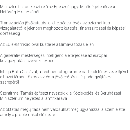
Miniszteri biztos készíti elő az Egészségügyi Minőségellenőrzési
Hatóság létrehozását
Transzlációs jövőkutatás: a lehetséges jövők szisztematikus
vizsgálatától a jelenben meghozott kutatási, finanszírozási és képzési
döntésekig
Az EU elektrifikációval küzdene a klímaváltozás ellen
A generatív mesterséges intelligencia elterjedése az európai
közigazgatási szervezetekben
Interjú Balla Csillával, a Lechner fotogrammetriai területének vezetőjével
a hazai téradat-ökoszisztéma jövőjéről és a légi adatgyűjtések
szerepéről
Szentirmai Tamás építészt nevezték ki a Közlekedési és Beruházási
Minisztérium helyettes államtitkárává
Az oktatás megújítása nem valósulhat meg ugyanazzal a szemlélettel,
amely a problémákat előidézte