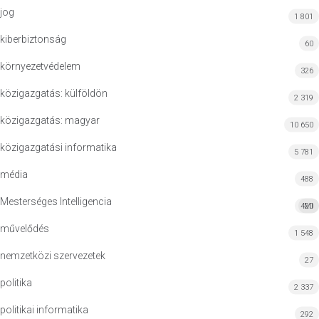
jog
1 801
kiberbiztonság
60
környezetvédelem
326
közigazgatás: külföldön
2 319
közigazgatás: magyar
10 650
közigazgatási informatika
5 781
média
488
Mesterséges Intelligencia
420
MI
művelődés
1 548
nemzetközi szervezetek
27
politika
2 337
politikai informatika
292