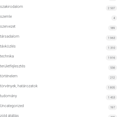
szakirodalom
2 507
szemle
4
szervezet
189
társadalom
1 963
távközlés
1 310
technika
1 916
területfejlesztés
556
történelem
212
törvények, határozatok
1 805
tudomány
1 453
Uncategorized
197
zöld átállás