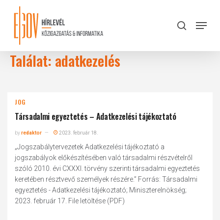
Skip
to
Menu
search
main
Close
content
Menu
Találat: adatkezelés
JOG
Társadalmi egyeztetés – Adatkezelési tájékoztató
by
redaktor
2023. február 18.
„Jogszabálytervezetek Adatkezelési tájékoztató a
jogszabályok előkészítésében való társadalmi részvételről
szóló 2010. évi CXXXI. törvény szerinti társadalmi egyeztetés
keretében résztvevő személyek részére.” Forrás: Társadalmi
egyeztetés - Adatkezelési tájékoztató; Miniszterelnökség;
2023. február 17. File letöltése (PDF)