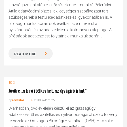
igazságszolgáltatás ellenőrzése lenne - mutat rá Péterfalvi
Attila adatvédelmi biztos, aki egységes szabályozást tart
szükségesnek a testületek adatkezelési gyakorlatában is. A
bírósági munka során sok esetben szembekerül a
nyilvánosság és az adatvédelem alkotmányos alapjoga. A
bíróságok adatkezelést folytatnak, munkájuk során...
READ MORE
JOG
Jövőre „a bíró ítélkezhet, az újságíró írhat”
by
redaktor
2013. október 27.
„Várhatóan jövő év elején készül el az igazságügyi
adatkezelésről és az ítélkezés nyilvánosságáról szóló törvény
tervezete az Országos Bírósági Hivatalban (OBH) – közölte