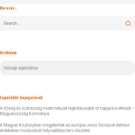
Keresés..
Archívum
Archívum
Legutóbbi bejegyzések
A hőség és szárazság miatti helyzet legkritikusabb öt napja következik –
Magyarország Kormánya
A Magyar Közlönyben megjelentek az európai uniós források elérése
érdekében módosított helyreállítási terv részletei