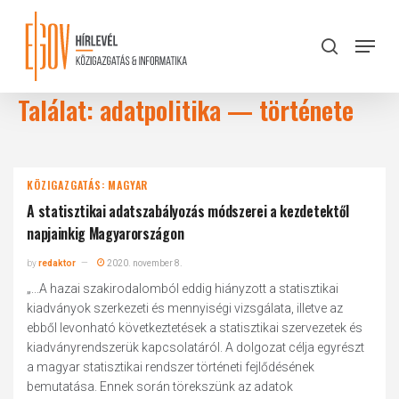
Skip
to
Menu
search
main
Close
content
Menu
Találat: adatpolitika — története
KÖZIGAZGATÁS: MAGYAR
A statisztikai adatszabályozás módszerei a kezdetektől
napjainkig Magyarországon
by
redaktor
2020. november 8.
„...A hazai szakirodalomból eddig hiányzott a statisztikai
kiadványok szerkezeti és mennyiségi vizsgálata, illetve az
ebből levonható következtetések a statisztikai szervezetek és
kiadványrendszerük kapcsolatáról. A dolgozat célja egyrészt
a magyar statisztikai rendszer történeti fejlődésének
bemutatása. Ennek során törekszünk az adatok