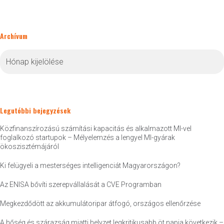
Archívum
Archívum
Legutóbbi bejegyzések
Közfinanszírozású számítási kapacitás és alkalmazott MI-vel
foglalkozó startupok – Mélyelemzés a lengyel MI-gyárak
ökoszisztémájáról
Ki felügyeli a mesterséges intelligenciát Magyarországon?
Az ENISA bővíti szerepvállalását a CVE Programban
Megkezdődött az akkumulátoripar átfogó, országos ellenőrzése
A hőség és szárazság miatti helyzet legkritikusabb öt napja következik –