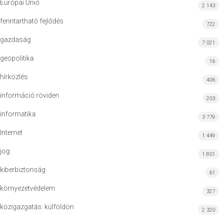
Európai Unió
2 143
fenntartható fejlődés
722
gazdaság
7 021
geopolitika
16
hírközlés
406
információ röviden
203
informatika
3 779
Internet
1 449
jog
1 801
kiberbiztonság
61
környezetvédelem
327
közigazgatás: külföldön
2 320