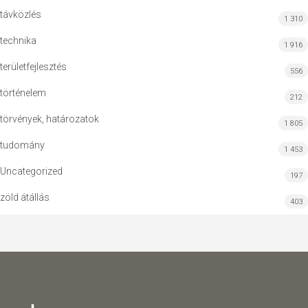
távközlés
1 310
technika
1 916
területfejlesztés
556
történelem
212
törvények, határozatok
1 805
tudomány
1 453
Uncategorized
197
zöld átállás
403