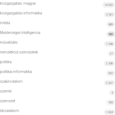
közigazgatás: magyar
10 652
közigazgatási informatika
5 781
média
488
Mesterséges Intelligencia
422
MI
művelődés
1 548
nemzetközi szervezetek
27
politika
2 338
politikai informatika
292
szakirodalom
2 507
szemle
4
szervezet
189
társadalom
1 963