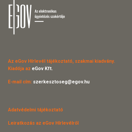
Az eGov Hírlevél tájékoztató, szakmai kiadvány.
Kiadója az
eGov Kft.
E-mail cím:
szerkesztoseg@egov.hu
Adatvédelmi tájékoztató
Leiratkozás az eGov Hírlevélről