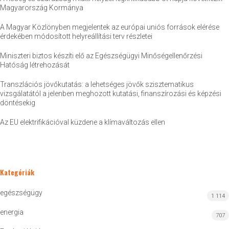
Magyarország Kormánya
A Magyar Közlönyben megjelentek az európai uniós források elérése
érdekében módosított helyreállítási terv részletei
Miniszteri biztos készíti elő az Egészségügyi Minőségellenőrzési
Hatóság létrehozását
Transzlációs jövőkutatás: a lehetséges jövők szisztematikus
vizsgálatától a jelenben meghozott kutatási, finanszírozási és képzési
döntésekig
Az EU elektrifikációval küzdene a klímaváltozás ellen
Kategóriák
egészségügy
1 114
energia
707