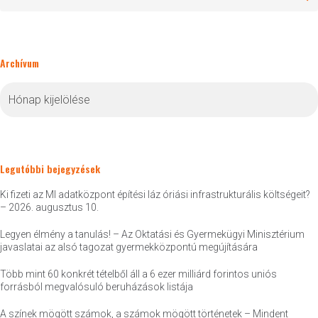
Archívum
Archívum
Legutóbbi bejegyzések
Ki fizeti az MI adatközpont építési láz óriási infrastrukturális költségeit?
– 2026. augusztus 10.
Legyen élmény a tanulás! – Az Oktatási és Gyermekügyi Minisztérium
javaslatai az alsó tagozat gyermekközpontú megújítására
Több mint 60 konkrét tételből áll a 6 ezer milliárd forintos uniós
forrásból megvalósuló beruházások listája
A színek mögött számok, a számok mögött történetek – Mindent