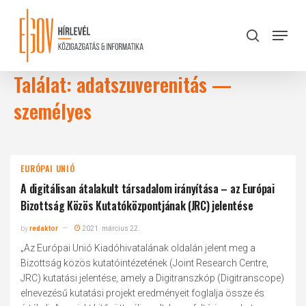
Skip
to
Menu
search
main
Close
content
Menu
Találat: adatszuverenitás —
személyes
EURÓPAI UNIÓ
A digitálisan átalakult társadalom irányítása – az Európai
Bizottság Közös Kutatóközpontjának (JRC) jelentése
by
redaktor
2021. március 22.
„Az Európai Unió Kiadóhivatalának oldalán jelent meg a
Bizottság közös kutatóintézetének (Joint Research Centre,
JRC) kutatási jelentése, amely a Digitranszkóp (Digitranscope)
elnevezésű kutatási projekt eredményeit foglalja össze és