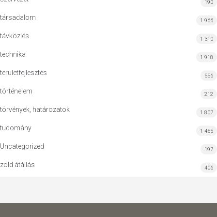
190
társadalom
1 966
távközlés
1 310
technika
1 918
területfejlesztés
556
történelem
212
törvények, határozatok
1 807
tudomány
1 455
Uncategorized
197
zöld átállás
406