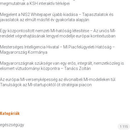
megmutatnak a KSH interaktív térképei
Megjelent a NIS2 Whitepaper újabb kiadása – Tapasztalatok és
javaslatok az elmúlt másfél év gyakorlata alapján
Egy központosított nemzeti MI-hatóság létesítése – Az uniós MI-
rendelet végrehajtásának lengyel modellje európai kontextusban
Mesterséges Intelligencia Hivatal – MI Piacfelügyeleti Hatóság –
Magyarország Kormánya
Magyarországnak szüksége van egy erős, integrált, nemzetközileg is
elismert víztudományi központra – Tanács Zoltán
Az európai MI-versenyképesség az élvonalbeli MI-modelleken túl.
Tanulságok az MI-startupoktól öt stratégiai piacon
Kategóriák
egészségügy
1 115