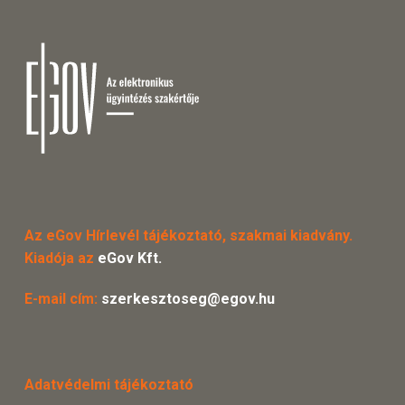
Az eGov Hírlevél tájékoztató, szakmai kiadvány.
Kiadója az
eGov Kft.
E-mail cím:
szerkesztoseg@egov.hu
Adatvédelmi tájékoztató