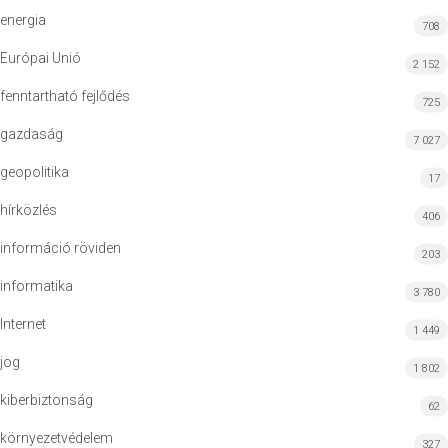
energia
708
Európai Unió
2 152
fenntartható fejlődés
725
gazdaság
7 027
geopolitika
17
hírközlés
406
információ röviden
203
informatika
3 780
Internet
1 449
jog
1 802
kiberbiztonság
62
környezetvédelem
327