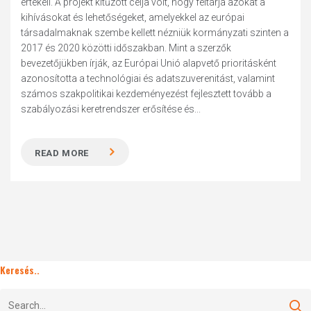
értékeli. A projekt kitűzött célja volt, hogy feltárja azokat a
kihívásokat és lehetőségeket, amelyekkel az európai
társadalmaknak szembe kellett nézniük kormányzati szinten a
2017 és 2020 közötti időszakban. Mint a szerzők
bevezetőjükben írják, az Európai Unió alapvető prioritásként
azonosította a technológiai és adatszuverenitást, valamint
számos szakpolitikai kezdeményezést fejlesztett tovább a
szabályozási keretrendszer erősítése és...
READ MORE
Keresés..