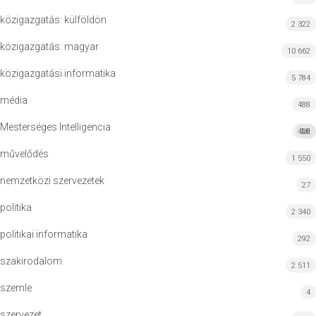
közigazgatás: külföldön
2 322
közigazgatás: magyar
10 662
közigazgatási informatika
5 784
média
488
Mesterséges Intelligencia
428
MI
művelődés
1 550
nemzetközi szervezetek
27
politika
2 340
politikai informatika
292
szakirodalom
2 511
szemle
4
szervezet