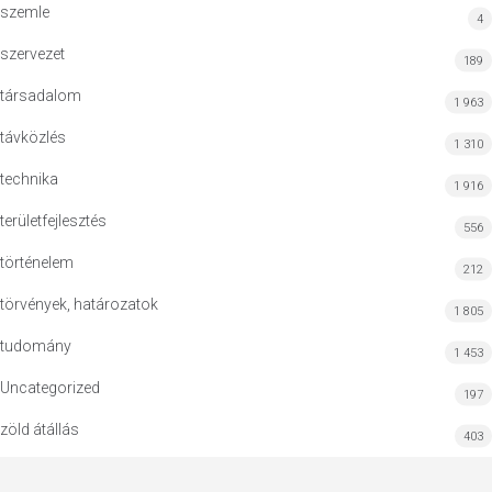
szemle
4
szervezet
189
társadalom
1 963
távközlés
1 310
technika
1 916
területfejlesztés
556
történelem
212
törvények, határozatok
1 805
tudomány
1 453
Uncategorized
197
zöld átállás
403