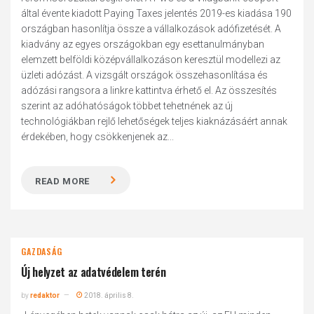
által évente kiadott Paying Taxes jelentés 2019-es kiadása 190
országban hasonlítja össze a vállalkozások adófizetését. A
kiadvány az egyes országokban egy esettanulmányban
elemzett belföldi középvállalkozáson keresztül modellezi az
üzleti adózást. A vizsgált országok összehasonlítása és
adózási rangsora a linkre kattintva érhető el. Az összesítés
szerint az adóhatóságok többet tehetnének az új
technológiákban rejlő lehetőségek teljes kiaknázásáért annak
érdekében, hogy csökkenjenek az...
READ MORE
GAZDASÁG
Új helyzet az adatvédelem terén
by
redaktor
2018. április 8.