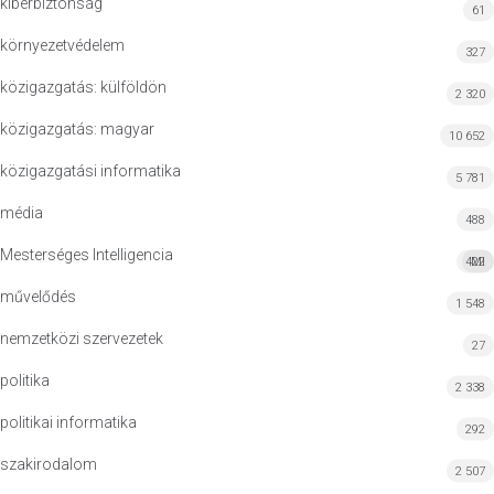
kiberbiztonság
61
környezetvédelem
327
közigazgatás: külföldön
2 320
közigazgatás: magyar
10 652
közigazgatási informatika
5 781
média
488
Mesterséges Intelligencia
422
MI
művelődés
1 548
nemzetközi szervezetek
27
politika
2 338
politikai informatika
292
szakirodalom
2 507