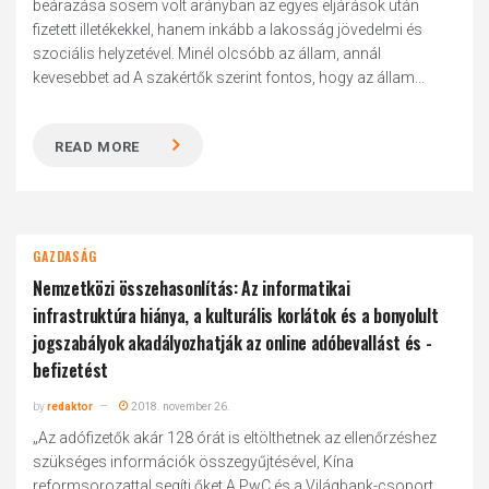
beárazása sosem volt arányban az egyes eljárások után
fizetett illetékekkel, hanem inkább a lakosság jövedelmi és
szociális helyzetével. Minél olcsóbb az állam, annál
kevesebbet ad A szakértők szerint fontos, hogy az állam...
READ MORE
GAZDASÁG
Nemzetközi összehasonlítás: Az informatikai
infrastruktúra hiánya, a kulturális korlátok és a bonyolult
jogszabályok akadályozhatják az online adóbevallást és -
befizetést
by
redaktor
2018. november 26.
„Az adófizetők akár 128 órát is eltölthetnek az ellenőrzéshez
szükséges információk összegyűjtésével, Kína
reformsorozattal segíti őket A PwC és a Világbank-csoport