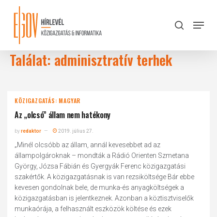
Skip
to
Menu
search
main
Close
content
Menu
Találat: adminisztratív terhek
KÖZIGAZGATÁS: MAGYAR
Az „olcsó” állam nem hatékony
by
redaktor
2019. július 27.
„Minél olcsóbb az állam, annál kevesebbet ad az
állampolgároknak – mondták a Rádió Orienten Szmetana
György, Józsa Fábián és Gyergyák Ferenc közigazgatási
szakértők. A közigazgatásnak is van rezsiköltsége Bár ebbe
kevesen gondolnak bele, de munka-és anyagköltségek a
közigazgatásban is jelentkeznek. Azonban a köztisztviselők
munkaórája, a felhasznált eszközök költése és ezek