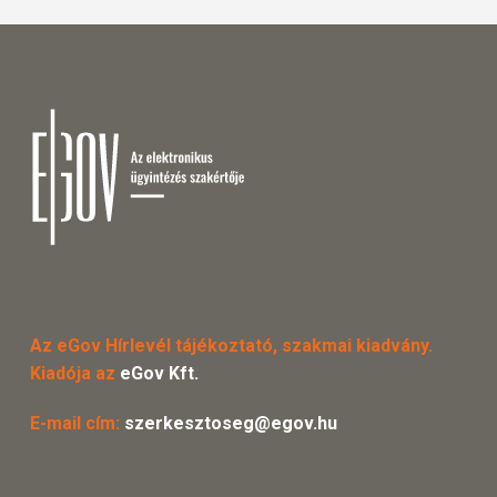
Az eGov Hírlevél tájékoztató, szakmai kiadvány.
Kiadója az
eGov Kft.
E-mail cím:
szerkesztoseg@egov.hu