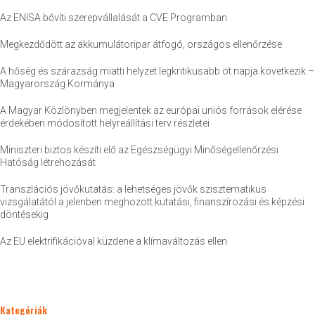
Az ENISA bővíti szerepvállalását a CVE Programban
Megkezdődött az akkumulátoripar átfogó, országos ellenőrzése
A hőség és szárazság miatti helyzet legkritikusabb öt napja következik –
Magyarország Kormánya
A Magyar Közlönyben megjelentek az európai uniós források elérése
érdekében módosított helyreállítási terv részletei
Miniszteri biztos készíti elő az Egészségügyi Minőségellenőrzési
Hatóság létrehozását
Transzlációs jövőkutatás: a lehetséges jövők szisztematikus
vizsgálatától a jelenben meghozott kutatási, finanszírozási és képzési
döntésekig
Az EU elektrifikációval küzdene a klímaváltozás ellen
Kategóriák