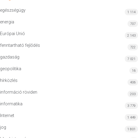
egészségügy
1 114
energia
707
Európai Unió
2 143
fenntartható fejlődés
722
gazdaság
7 021
geopolitika
16
hírközlés
406
információ röviden
203
informatika
3 779
Internet
1 449
jog
1 801