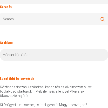
Keresés..
Archívum
Archívum
Legutóbbi bejegyzések
Közfinanszírozású számítási kapacitás és alkalmazott MI-vel
foglalkozó startupok – Mélyelemzés a lengyel MI-gyárak
ökoszisztémájáról
Ki felügyeli a mesterséges intelligenciát Magyarországon?