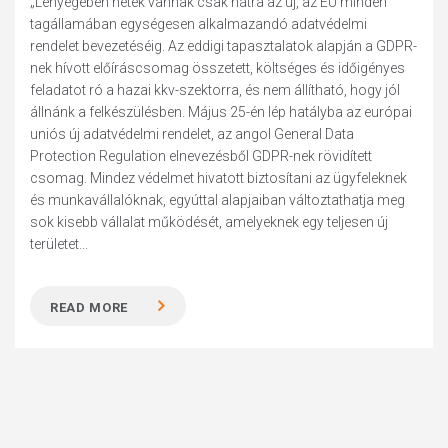
„Lényegében hetek vannak csak hátra az új, az EU minden
tagállamában egységesen alkalmazandó adatvédelmi
rendelet bevezetéséig. Az eddigi tapasztalatok alapján a GDPR-
nek hívott előíráscsomag összetett, költséges és időigényes
feladatot ró a hazai kkv-szektorra, és nem állítható, hogy jól
állnánk a felkészülésben. Május 25-én lép hatályba az európai
uniós új adatvédelmi rendelet, az angol General Data
Protection ­Regulation elnevezésből GDPR-nek rövidített
csomag. Mindez védelmet hivatott biztosítani az ügyfeleknek
és munkavállalóknak, egyúttal alapjaiban változtathatja meg
sok kisebb vállalat működését, amelyeknek egy teljesen új
területet...
READ MORE