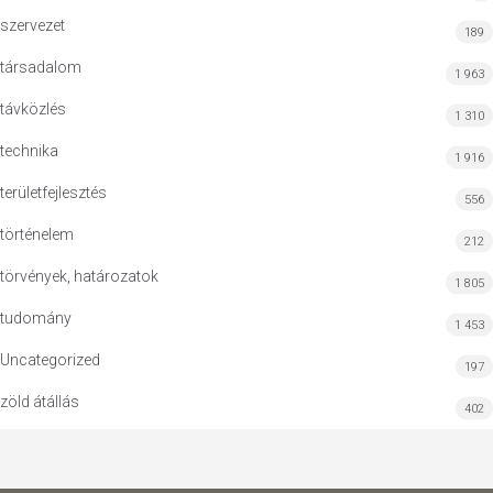
szervezet
189
társadalom
1 963
távközlés
1 310
technika
1 916
területfejlesztés
556
történelem
212
törvények, határozatok
1 805
tudomány
1 453
Uncategorized
197
zöld átállás
402