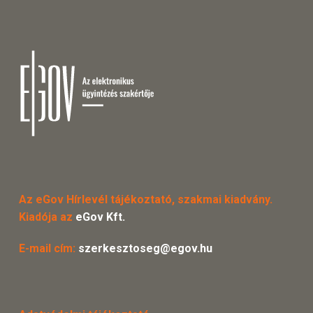
Az eGov Hírlevél tájékoztató, szakmai kiadvány.
Kiadója az
eGov Kft.
E-mail cím:
szerkesztoseg@egov.hu