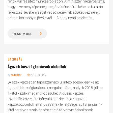
rendkívül feszített munkaerőpiacon. A miniszter megerősítette,
hogy a versenyképesség megőrzésének érdekében a kutatás-
fejlesztési tevékenységet végző cégeknek adókedvezményt
adna a kormány a jövő évtől. – A nagy nyári bejelentés...
READ MORE
GAZDASÁG
Ágazati készségtanácsok alakultak
by
redaktor
2018. július 7.
„A szakképzésben tapasztalható új intézkedések egyike az
ágazati készségtanácsok megalakulása, melyek 2018. július
1-jétől kezdik meg működésüket. A duális képzés
továbbfejlesztésére irányuló intézkedés az ágazati
képzőközpontok létrehozásának lehetősége. 2018. január 1-
jétől hatályos szakképzést érintő törvénymódosítások