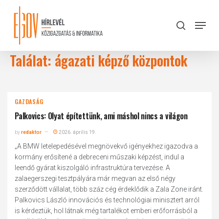
Skip
to
Menu
search
main
Close
content
Menu
Találat: ágazati képző központok
GAZDASÁG
Palkovics: Olyat építettünk, ami máshol nincs a világon
by
redaktor
2026. április 19.
„A BMW letelepedésével megnövekvő igényekhez igazodva a
kormány erősítené a debreceni műszaki képzést, indul a
leendő gyárat kiszolgáló infrastruktúra tervezése. A
zalaegerszegi tesztpályára már megvan az első négy
szerződött vállalat, több száz cég érdeklődik a Zala Zone iránt.
Palkovics László innovációs és technológiai minisztert arról
is kérdeztük, hol látnak még tartalékot emberi erőforrásból a