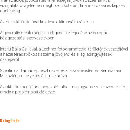
Transzlációs jövőkutatás: a lehetséges jövők szisztematikus
vizsgálatától a jelenben meghozott kutatási, finanszírozási és képzési
döntésekig
Az EU elektrifikációval küzdene a klímaváltozás ellen
A generatív mesterséges intelligencia elterjedése az európai
közigazgatási szervezetekben
Interjú Balla Csillával, a Lechner fotogrammetriai területének vezetőjével
a hazai téradat-ökoszisztéma jövőjéről és a légi adatgyűjtések
szerepéről
Szentirmai Tamás építészt nevezték ki a Közlekedési és Beruházási
Minisztérium helyettes államtitkárává
Az oktatás megújítása nem valósulhat meg ugyanazzal a szemlélettel,
amely a problémákat előidézte
Kategóriák