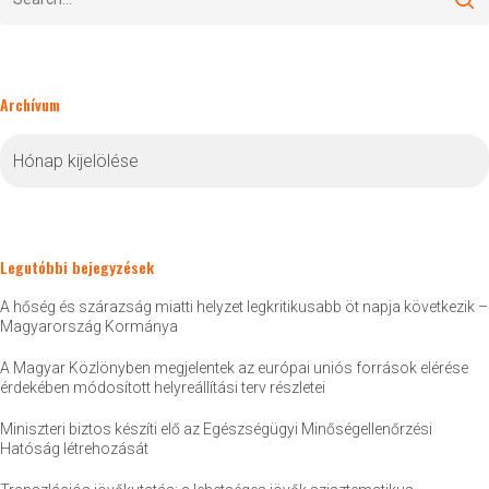
Archívum
Archívum
Legutóbbi bejegyzések
A hőség és szárazság miatti helyzet legkritikusabb öt napja következik –
Magyarország Kormánya
A Magyar Közlönyben megjelentek az európai uniós források elérése
érdekében módosított helyreállítási terv részletei
Miniszteri biztos készíti elő az Egészségügyi Minőségellenőrzési
Hatóság létrehozását