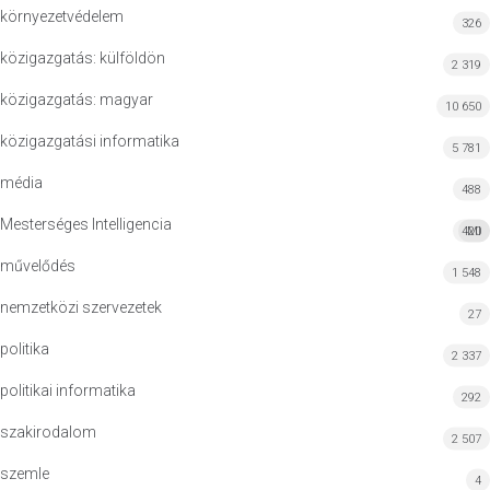
környezetvédelem
326
közigazgatás: külföldön
2 319
közigazgatás: magyar
10 650
közigazgatási informatika
5 781
média
488
Mesterséges Intelligencia
420
MI
művelődés
1 548
nemzetközi szervezetek
27
politika
2 337
politikai informatika
292
szakirodalom
2 507
szemle
4