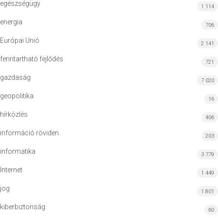
egészségügy
1 114
energia
706
Európai Unió
2 141
fenntartható fejlődés
721
gazdaság
7 020
geopolitika
16
hírközlés
406
információ röviden
203
informatika
3 779
Internet
1 449
jog
1 801
kiberbiztonság
60