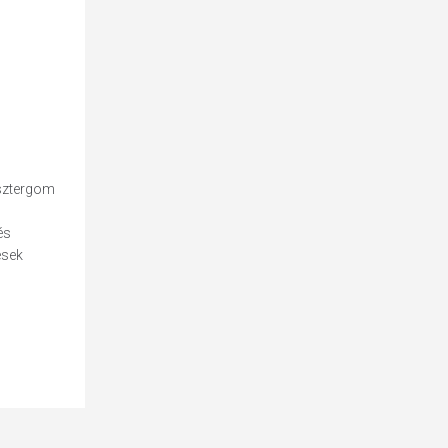
sztergom
és
ések