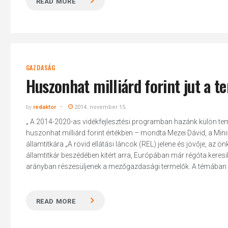
READ MORE
GAZDASÁG
Huszonhat milliárd forint jut a t
by
redaktor
2014. november 15.
„ A 2014-2020-as vidékfejlesztési programban hazánk külön tema
huszonhat milliárd forint értékben – mondta Mezei Dávid, a Minisz
államtitkára „A rövid ellátási láncok (REL) jelene és jövője, az
államtitkár beszédében kitért arra, Európában már régóta kere
arányban részesüljenek a mezőgazdasági termelők. A témában sz
READ MORE