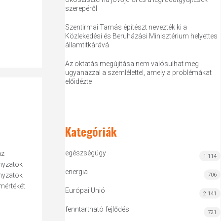
szerepéről
Szentirmai Tamás építészt nevezték ki a
Közlekedési és Beruházási Minisztérium helyettes
államtitkárává
Az oktatás megújítása nem valósulhat meg
ugyanazzal a szemlélettel, amely a problémákat
előidézte
Kategóriák
egészségügy
az
1 114
nyzatok
energia
ányzatok
706
mértékét.
Európai Unió
2 141
fenntartható fejlődés
721