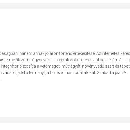
daságban, hanem annak jó áron történő értékesítése. Az internetes ker
ermelők zöme úgynevezett integrátorokon keresztül adja el áruját, leg
integrátor biztosítja a vetőmagot, műtrágyát, növényvédő szert és tápot
 vásárolja fel a terményt, a felnevelt haszonállatokat. Szabad a piac A
.