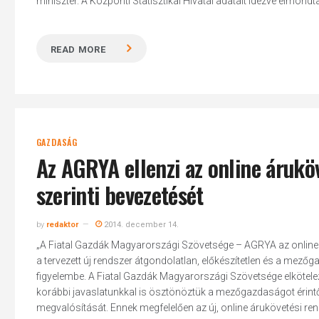
miniszter. A Központi Statisztikai Hivatal adatait idézve elmondt
READ MORE
GAZDASÁG
Az AGRYA ellenzi az online áruköv
Hit enter to search or ESC to close
szerinti bevezetését
by
redaktor
2014. december 14.
„A Fiatal Gazdák Magyarországi Szövetsége – AGRYA az online á
a tervezett új rendszer átgondolatlan, előkészítetlen és a mez
figyelembe. A Fiatal Gazdák Magyarországi Szövetsége elkötele
korábbi javaslatunkkal is ösztönöztük a mezőgazdaságot érintő,
megvalósítását. Ennek megfelelően az új, online árukövetési rend