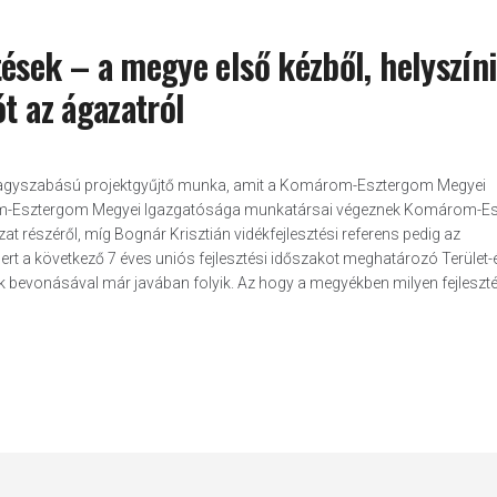
ések – a megye első kézből, helyszíni
t az ágazatról
 a nagyszabású projektgyűjtő munka, amit a Komárom-Esztergom Megyei
m-Esztergom Megyei Igazgatósága munkatársai végeznek Komárom-E
észéről, míg Bognár Krisztián vidékfejlesztési referens pedig az
rt a következő 7 éves uniós fejlesztési időszakot meghatározó Terület-
k bevonásával már javában folyik. Az hogy a megyékben milyen fejleszt