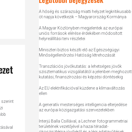
A hőség és szárazság miatti helyzet legkritikusabb
öt napja következik – Magyarország Kormánya
A Magyar Közlönyben megjelentek az európai
uniós források elérése érdekében módosított
helyreállítási terv részletei
Miniszteri biztos készíti elő az Egészségügyi
Minőségellenőrzési Hatóság létrehozását
ezet
Transzlációs jövőkutatás: a lehetséges jövők
szisztematikus vizsgálatától a jelenben meghozott
kutatási, finanszírozási és képzési döntésekig
Az EU elektrifikációval küzdene a klímaváltozás
ellen
 szerint
A generatív mesterséges intelligencia elterjedése
zi
az európai közigazgatási szervezetekben
Több
Interjú Balla Csillával, a Lechner fotogrammetriai
területének vezetőjével a hazai téradat-
ozásával
ökoszisztéma jövőjéről és a légi adatgyűjtések