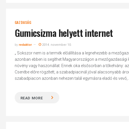
GAZDASÁG
Gumicsizma helyett internet
by
redaktor
2014. november 10.
„ Sokszor nem is a termék előállítása a legnehezebb a mezőgaz
azonban ebben is segíthet Magyarországon a mezőgazdasági kist
növény vagy haszonállat. Ennek oka elsősorban a tőkehiány: az 
Cserébe előre rögzített, a szabadpiacinál jóval alacsonyabb áron
szabadpiacon azonban nehezen talál egymásra eladó és vevő,..
READ MORE