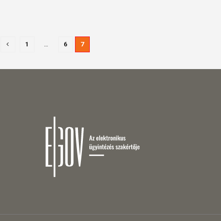
1
…
6
7