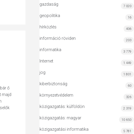
gazdaság
7 020
geopolitika
16
hírközlés
406
információ röviden
203
informatika
3 779
Internet
1 449
jog
1 801
kiberbiztonság
60
 bár ő
t majd
környezetvédelem
326
n
közigazgatás: külföldön
iselők
2 319
közigazgatás: magyar
10 650
közigazgatási informatika
5 781