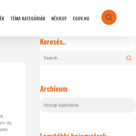
ÉK
TÉMA KATEGÓRIÁK
NÉVJEGY
EGOV.HU
search
Keresés..
Archívum
Archívum
k,
ium- és
zető
Legutóbbi bejegyzések