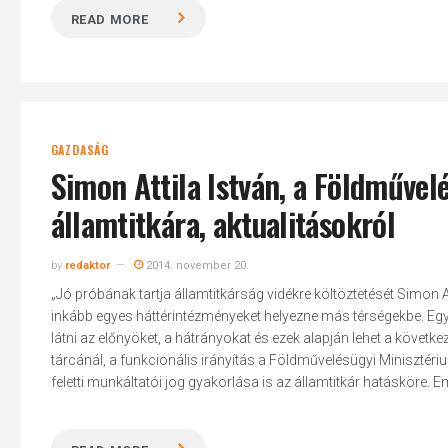
READ MORE
GAZDASÁG
Simon Attila István, a Földművel
államtitkára, aktualitásokról
by
redaktor
2014. november 20.
„Jó próbának tartja államtitkárság vidékre költöztetését Simon A
inkább egyes háttérintézményeket helyezne más térségekbe. Eg
látni az előnyöket, a hátrányokat és ezek alapján lehet a követ
tárcánál, a funkcionális irányítás a Földművelésügyi Minisztéri
feletti munkáltatói jog gyakorlása is az államtitkár hatásköre. Em