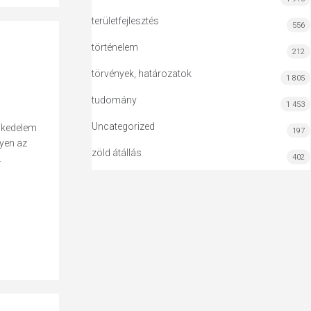
területfejlesztés
556
történelem
212
törvények, határozatok
1 805
tudomány
1 453
Uncategorized
eskedelem
197
yen az
zöld átállás
402
.