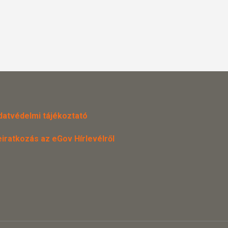
datvédelmi tájékoztató
eiratkozás az eGov Hírlevélről