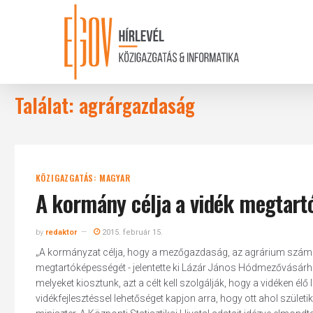
Skip
to
main
content
Találat: agrárgazdaság
KÖZIGAZGATÁS: MAGYAR
A kormány célja a vidék megtar
by
redaktor
2015. február 15.
„A kormányzat célja, hogy a mezőgazdaság, az agrárium számár
megtartóképességét - jelentette ki Lázár János Hódmezővásárh
melyeket kiosztunk, azt a célt kell szolgálják, hogy a vidéken 
vidékfejlesztéssel lehetőséget kapjon arra, hogy ott ahol szület