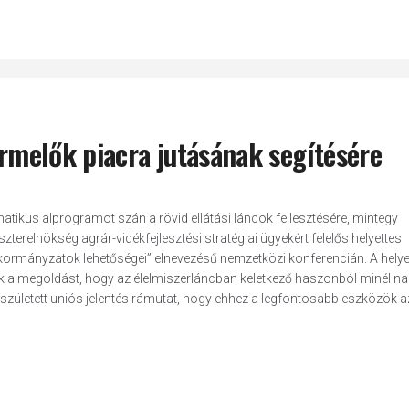
ermelők piacra jutásának segítésére
tikus alprogramot szán a rövid ellátási láncok fejlesztésére, mintegy
terelnökség agrár-vidékfejlesztési stratégiai ügyekért felelős helyettes
 önkormányzatok lehetőségei” elnevezésű nemzetközi konferencián. A helye
sik a megoldást, hogy az élelmiszerláncban keletkező haszonból minél n
ületett uniós jelentés rámutat, hogy ehhez a legfontosabb eszközök az