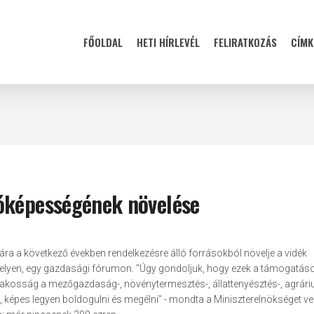
FŐOLDAL
HETI HÍRLEVÉL
FELIRATKOZÁS
CÍMK
tóképességének növelése
a a következő években rendelkezésre álló forrásokból növelje a vidék
elyen, egy gazdasági fórumon. "Úgy gondoljuk, hogy ezek a támogatáso
élő lakosság a mezőgazdaság-, növénytermesztés-, állattenyésztés-, agrár
ik, képes legyen boldogulni és megélni" - mondta a Miniszterelnökséget ve