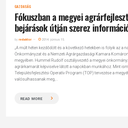
GAZDASÁG
Fókuszban a megyei agrárfejleszt
bejárások útján szerez információ
by
redaktor
2014. június 15.
„A múlt héten kezdődött és a következő hetekben is folyik az
Önkormányzat és a Nemzeti Agrárgazdasági Kamara Komáro
megyében. Hummel Rudolf osztályvezető a megyei önkormányzat r
agrárkamarát képviselve látott a napokban munkához. Mint isme
Településfejlesztési Operatív Program (TOP) tervezése a megyé
valósulhassanak meg,...
READ MORE