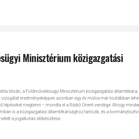
ésügyi Minisztérium közigazgatási
ttila István, a Földművelésügyi Minisztérium közigazgatási államtitkára,
y vizsgálat eredményeképpen azonban egy év múlva már tisztábban lehe
kező lépéseket megtenni – mondta el a Rádió Orient vendége. Ahogy minde
umban is a közigazgatási államtitkársághoz tartozik, és a kormánytisztv
ellett a jogalkotás előkészítése...