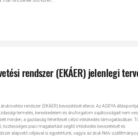
a: már nincsenek 300 ezren...
etési rendszer (EKÁER) jelenlegi terv
rukövetési rendszer (EKÁER) bevezetését ellenzi. Az AGRYA álláspontja
őgazdasági termelés, kereskedelem és áruforgalom sajátosságait nem ves
zett minden, a gazdaság fehérítését célzó intézkedés támogatásában. 
 tisztességes piaci magatartást segítő intézkedés bevezetését és
szer alapvető céljaival is egyetértünk, vagyis az áruk fiktív szállítmány