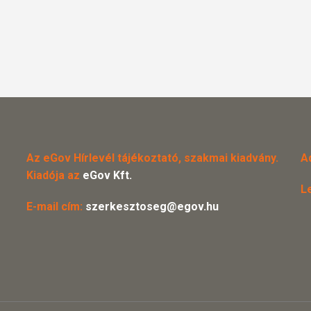
Az eGov Hírlevél tájékoztató, szakmai kiadvány.
A
Kiadója az
eGov Kft.
L
E-mail cím:
szerkesztoseg@egov.hu