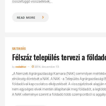
összefüggő visszaélések,...
READ MORE
GAZDASÁG
Félszáz település tervezi a földad
by
redaktor
2014. december 13.
„A Nemzeti Agrárgazdasági Kamara (NAK) semmilyen mértékben 
elnökség döntését a NAK. A NAK - a Település Agrárgazdasági
földadóval kapcsolatos elképzeléseit. A visszajelzések alapján m
nem egységes elvek mentén állapítanák meg földadót, a legtöb
A NAK véleménye szerint a földadó több szempontból is aggályo