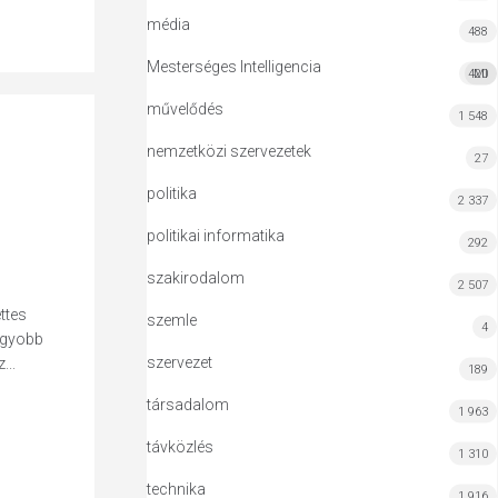
média
488
Mesterséges Intelligencia
420
MI
művelődés
1 548
nemzetközi szervezetek
27
politika
2 337
politikai informatika
292
szakirodalom
2 507
ttes
szemle
4
agyobb
szervezet
...
189
társadalom
1 963
távközlés
1 310
technika
1 916